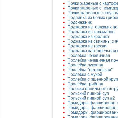
Почки жареные с картоф
Почки жареные с помид
Почки жаренные с соусом
Подливка из белых грибо
Подснежник
Поджарка из говяжьих по
Поджарка из кальмаров
Поджарка из кролика
Поджарка из свинины с 
Поджарка из трески
Поджарка картофельная 
Похлебка чечевичная
Похлебка чечевичная по-
Похлебка луковая
Похлебка "петровская"
Похлебка с мукой
Похлебка с пшенной кру
Похлёбка грибная
Полоски ванильного штр
Польский пивной суп
Польский пивной суп #2
Помидоры фаршированн
Помидоры, фаршированн
Помидоры, фаршированн
Помидоры фаршированны