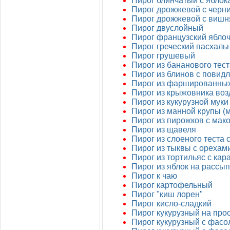
Пирог блинчатый с яблок
Пирог дрожжевой с черн
Пирог дрожжевой с вишн
Пирог двуслойный
Пирог французский ябло
Пирог греческий пасхаль
Пирог грушевый
Пирог из бананового тест
Пирог из блинов с повид
Пирог из фаршированных
Пирог из крыжовника во
Пирог из кукурузной муки
Пирог из манной крупы (
Пирог из пирожков с мак
Пирог из щавеля
Пирог из слоеного теста 
Пирог из тыквы с орехам
Пирог из тортильяс с ка
Пирог из яблок на рассып
Пирог к чаю
Пирог картофельный
Пирог "киш лорен"
Пирог кисло-сладкий
Пирог кукурузный на про
Пирог кукурузный с фасо