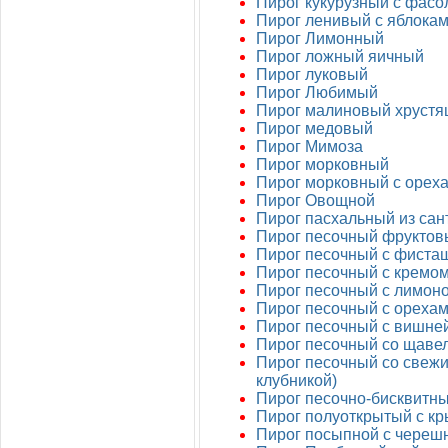
Пирог кукурузный с фас
Пирог ленивый с яблока
Пирог Лимонный
Пирог ложный яичный
Пирог луковый
Пирог Любимый
Пирог малиновый хруст
Пирог медовый
Пирог Мимоза
Пирог морковный
Пирог морковный с орех
Пирог Овощной
Пирог пасхальный из сан
Пирог песочный фруктов
Пирог песочный с фиста
Пирог песочный с кремо
Пирог песочный с лимон
Пирог песочный с ореха
Пирог песочный с вишне
Пирог песочный со щаве
Пирог песочный со свежи
клубникой)
Пирог песочно-бисквитн
Пирог полуоткрытый с к
Пирог посыпной с череш