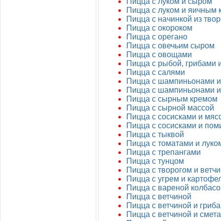
Пицца с луком и сыром
Пицца с луком и яичным
Пицца с начинкой из твор
Пицца с окороком
Пицца с орегано
Пицца с овечьим сыром
Пицца с овощами
Пицца с рыбой, грибами 
Пицца с салями
Пицца с шампиньонами 
Пицца с шампиньонами и
Пицца с сырным кремом
Пицца с сырной массой
Пицца с сосисками и мяс
Пицца с сосисками и по
Пицца с тыквой
Пицца с томатами и луко
Пицца с трепангами
Пицца с тунцом
Пицца с творогом и ветч
Пицца с угрем и картофе
Пицца с вареной колбасо
Пицца с ветчиной
Пицца с ветчиной и гриб
Пицца с ветчиной и смет