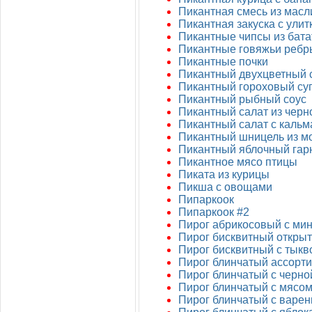
Пикантная смесь из масл
Пикантная закуска с улит
Пикантные чипсы из бата
Пикантные говяжьи реб
Пикантные почки
Пикантный двухцветный 
Пикантный гороховый су
Пикантный рыбный соус
Пикантный салат из черн
Пикантный салат с каль
Пикантный шницель из м
Пикантный яблочный гарн
Пикантное мясо птицы
Пиката из курицы
Пикша с овощами
Пипаркоок
Пипаркоок #2
Пирог абрикосовый с ми
Пирог бисквитный откры
Пирог бисквитный с тыкв
Пирог блинчатый ассорти
Пирог блинчатый с черно
Пирог блинчатый с мясом
Пирог блинчатый с варе