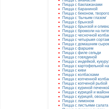
Пицца с ананасом
Пицца с баклажанами
Пицца с бараниной
Пицца с беконом, творог
Пицца с 'бычьим глазом'
Пицца с брынзой
Пицца с брынзой и оливк
Пицца с брокколи на пите
Пицца с чесночной колба
Пицца с четырьмя сорта
Пицца с домашним сыро
Пицца с фаршем
Пицца с филе сельди
Пицца с говядиной
Пицца с индейкой, кукур
Пицца с картофельной н
Пицца с киви
Пицца с колбасками
Пицца с копченной колба
Пицца с копченой рыбой
Пицца с куриной печенко
Пицца с курицей и майон
Пицца с курицей, овощам
Пицца с лимоном
Пицца с листьями салата