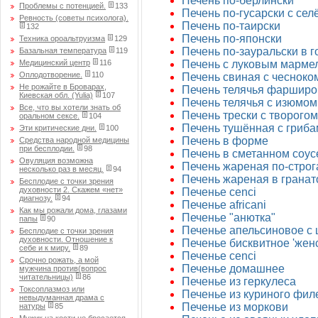
Печень по-берлински
Проблемы с потенцией.
133
Печень по-гусарски с сел
Ревность (советы психолога).
Печень по-таирски
132
Печень по-японски
Техника ороальтруизма
129
Печень по-зауральски в 
Базальная температура
119
Медицинский центр
116
Печень с луковым марме
Оплодотворение.
110
Печень свиная с чесноко
Не рожайте в Броварах,
Печень телячья фаршир
Киевская обл. (Yulia)
107
Печень телячья с изюмом
Все, что вы хотели знать об
Печень трески с творогом
оральном сексе.
104
Печень тушённая с гриб
Эти критические дни.
100
Печень в форме
Средства народной медицины
при бесплодии.
98
Печень в сметанном соус
Овуляция возможна
Печень жареная по-строг
несколько раз в месяц.
94
Печень жареная в гранат
Бесплодие с точки зрения
духовности 2. Скажем «нет»
Печенье cenci
диагнозу.
94
Печенье africani
Как мы рожали дома, глазами
Печенье "анютка"
папы
90
Печенье апельсиновое с
Бесплодие с точки зрения
духовности. Отношение к
Печенье бисквитное 'женс
себе и к миру.
89
Печенье cenci
Срочно рожать, а мой
Печенье домашнее
мужчина против(вопрос
читательницы)
86
Печенье из геркулеса
Токсоплазмоз или
Печенье из куриного фил
невыдуманная драма с
Печенье из моркови
натуры
85