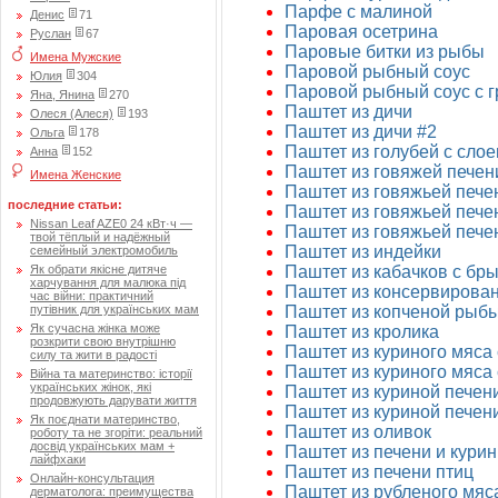
Парфе с малиной
Денис
71
Паровая осетрина
Руслан
67
Паровые битки из рыбы
Имена Мужские
Паровой рыбный соус
Юлия
304
Паровой рыбный соус с 
Яна, Янина
270
Паштет из дичи
Олеся (Алеся)
193
Паштет из дичи #2
Ольга
178
Паштет из голубей с слое
Анна
152
Паштет из говяжей печен
Имена Женские
Паштет из говяжьей пече
последние статьи:
Паштет из говяжьей печен
Nissan Leaf AZE0 24 кВт·ч —
Паштет из говяжьей пече
твой тёплый и надёжный
Паштет из индейки
семейный электромобиль
Як обрати якісне дитяче
Паштет из кабачков с бр
харчування для малюка під
Паштет из консервирован
час війни: практичний
путівник для українських мам
Паштет из копченой рыбы
Як сучасна жінка може
Паштет из кролика
розкрити свою внутрішню
Паштет из куриного мяса
силу та жити в радості
Паштет из куриного мяса 
Війна та материнство: історії
українських жінок, які
Паштет из куриной печен
продовжують дарувати життя
Паштет из куриной печен
Як поєднати материнство,
Паштет из оливок
роботу та не згоріти: реальний
досвід українських мам +
Паштет из печени и кури
лайфхаки
Паштет из печени птиц
Онлайн-консультация
Паштет из рубленого мяс
дерматолога: преимущества