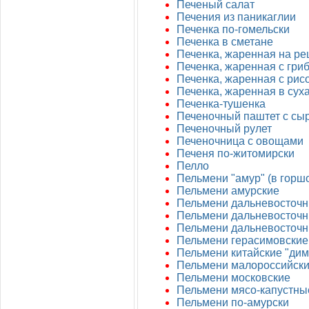
Печеный салат
Печения из паникаглии
Печенка по-гомельски
Печенка в сметане
Печенка, жаренная на ре
Печенка, жаренная с гри
Печенка, жаренная с рис
Печенка, жаренная в сух
Печенка-тушенка
Печеночный паштет с сы
Печеночный рулет
Печеночница с овощами
Печеня по-житомирски
Пелло
Пельмени "амур" (в горш
Пельмени амурские
Пельмени дальневосточ
Пельмени дальневосточ
Пельмени дальневосточн
Пельмени герасимовские
Пельмени китайские "дим
Пельмени малороссийские
Пельмени московские
Пельмени мясо-капустны
Пельмени по-амурски