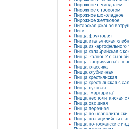
Пирожное с миндалем
Пирожное с творогом
Пирожное шоколадное
Пирожное желтковое
Питерская ржаная ватруш
Пити
Пицца фруктовая
Пицца итальянская хлеб
Пицца из картофельного 
Пицца калабрийская с к
Пицца 'калцоне' с сырно
Пицца 'каприччиоза' с ш
Пицца классика
Пицца клубничная
Пицца крестьянская
Пицца крестьянская с са
Пицца луковая
Пицца "маргарита"
Пицца неополитанская с
Пицца овощная
Пицца перечная
Пицца по-неаполитански
Пицца по-сицилийски с а
Пицца по-тоскански с ин