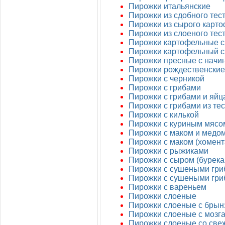
Пирожки итальянские
Пирожки из сдобного тес
Пирожки из сырого карт
Пирожки из слоеного тест
Пирожки картофельные с
Пирожки картофельный с
Пирожки пресные с начин
Пирожки рождественские
Пирожки с черникой
Пирожки с грибами
Пирожки с грибами и яйц
Пирожки с грибами из те
Пирожки с килькой
Пирожки с куриным мясо
Пирожки с маком и медо
Пирожки с маком (хомен
Пирожки с рыжиками
Пирожки с сыром (бурека
Пирожки с сушеными гр
Пирожки с сушеными гри
Пирожки с вареньем
Пирожки слоеные
Пирожки слоеные с брын
Пирожки слоеные с мозг
Пирожки слоеные со све