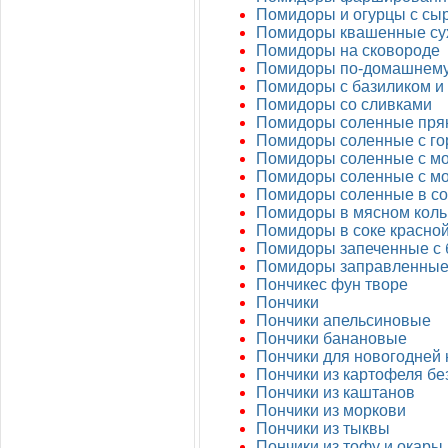
Помидоры и огурцы с сы
Помидоры квашенные су
Помидоры на сковороде
Помидоры по-домашнему
Помидоры с базиликом и
Помидоры со сливками
Помидоры соленные пря
Помидоры соленные с го
Помидоры соленные с мо
Помидоры соленные с м
Помидоры соленные в со
Помидоры в мясном коль
Помидоры в соке красно
Помидоры запеченные с 
Помидоры заправленные
Пончикес фун творе
Пончики
Пончики апельсиновые
Пончики банановые
Пончики для новогодней 
Пончики из картофеля бе
Пончики из каштанов
Пончики из моркови
Пончики из тыквы
Пончики из тофу и окары