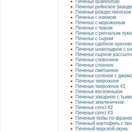
Печенье quaresimali
Печенье рейнское (манде
Печенье рождественское
Печенье с изюмом
Печенье с мороженым
Печенье с пивом
Печенье с репчатым лук
Печенье с сыром
Печенье сдобное орехов
Печенье шоколадное с н
Печенье сырное рассыпч
Печенье сливочное
Печенье слоеное
Печенье сметанное
Печенье соленое с джем
Печенье творожное
Печенье творожное #2
Печенье веселенькое
Печенье заварное с тыкв
Печенье земляничное
Печенье cenci #2
Печенье cenci #3
Печеные бобы по-франко
Печеный картофель с тв
Печеный морской окунь