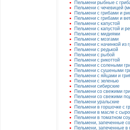
Пельмени рыбные с гриб
Пельмени с чечевицей (
Пельмени с грибами и ри
Пельмени с грибами и ве
Пельмени с капустой
Пельмени с капустой и р
Пельмени с мидиями
Пельмени с мозгами
Пельмени с начинкой из г
Пельмени с редькой
Пельмени с рыбой
Пельмени с рикоттой
Пельмени с солеными гр
Пельмени с сушеными г
Пельмени с яйцами и гр
Пельмени с зеленью
Пельмени сибирские
Пельмени со свежими гр
Пельмени со свежими по
Пельмени уральские
Пельмени в горшочке с г
Пельмени в масле с сыр
Пельмени в томатном со
Пельмени, запеченные со
Пельмени, запеченные в 