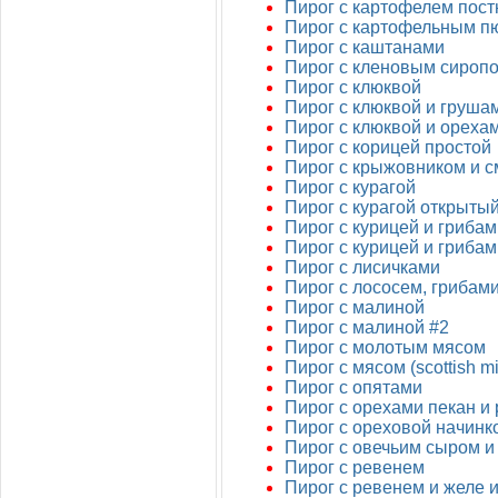
Пирог с картофелем пос
Пирог с картофельным п
Пирог с каштанами
Пирог с кленовым сироп
Пирог с клюквой
Пирог с клюквой и груша
Пирог с клюквой и ореха
Пирог с корицей простой
Пирог с крыжовником и 
Пирог с курагой
Пирог с курагой открыты
Пирог с курицей и грибам
Пирог с курицей и грибам
Пирог с лисичками
Пирог с лососем, грибам
Пирог с малиной
Пирог с малиной #2
Пирог с молотым мясом
Пирог с мясом (scottish mi
Пирог с опятами
Пирог с орехами пекан и
Пирог с ореховой начинк
Пирог с овечьим сыром и
Пирог с ревенем
Пирог с ревенем и желе 