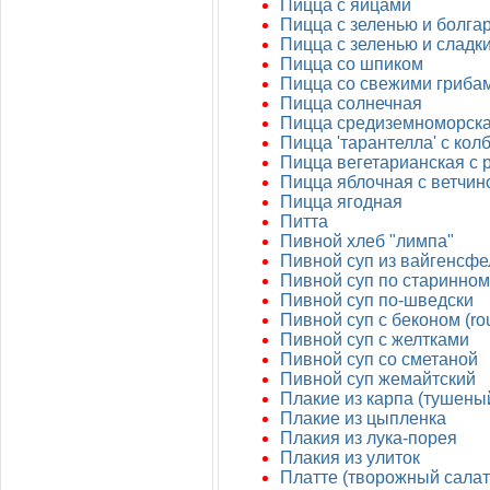
Пицца с яйцами
Пицца с зеленью и болга
Пицца с зеленью и сладк
Пицца со шпиком
Пицца со свежими гриба
Пицца солнечная
Пицца средиземноморск
Пицца 'тарантелла' с ко
Пицца вегетарианская с 
Пицца яблочная с ветчин
Пицца ягодная
Питта
Пивной хлеб "лимпа"
Пивной суп из вайгенсфе
Пивной суп по старинном
Пивной суп по-шведски
Пивной суп с беконом (rou
Пивной суп с желтками
Пивной суп со сметаной
Пивной суп жемайтский
Плакие из карпа (тушены
Плакие из цыпленка
Плакия из лука-порея
Плакия из улиток
Платте (творожный салат