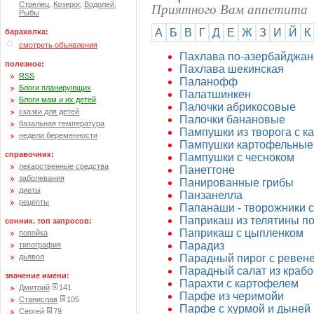
Приятного Вам аппетита
Стрелец
,
Козерог
,
Водолей
,
Рыбы
А
Б
В
Г
Д
Е
Ж
З
И
Й
К
барахолка:
смотреть объявления
Пахлава по-азербайджан
полезное:
Пахлава шекинская
RSS
Паланофф
Блоги планирующих
Палатшинкен
Блоги мам и их детей
Палочки абрикосовые
сказки для детей
Палочки банановые
базальная температура
Пампушки из творога с к
недели беременности
Пампушки картофельные
справочник:
Пампушки с чесноком
лекарственные средства
Панеттоне
заболевания
Панированные грибы
диеты
Панзанелла
рецепты
Папанаши - творожники с
Паприкаш из телятины по
сонник. топ запросов:
Паприкаш с цыпленком
попойка
Парадиз
типография
дьявол
Парадный пирог с ревен
Парадный салат из краб
значение имени:
Парахти с картофелем
Дмитрий
141
Парфе из черимойи
Станислав
105
Парфе с хурмой и дыней
Сергей
79