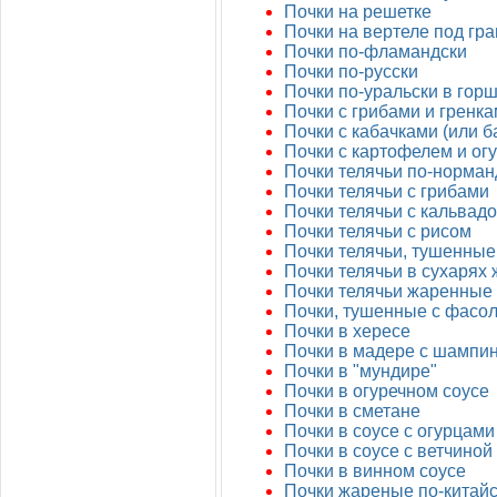
Почки на решетке
Почки на вертеле под гр
Почки по-фламандски
Почки по-русски
Почки по-уральски в гор
Почки с грибами и гренк
Почки с кабачками (или 
Почки с картофелем и ог
Почки телячьи по-норман
Почки телячьи с грибами
Почки телячьи с кальвад
Почки телячьи с рисом
Почки телячьи, тушенные
Почки телячьи в сухарях
Почки телячьи жаренные
Почки, тушенные с фасол
Почки в хересе
Почки в мадере с шампи
Почки в "мундире"
Почки в огуречном соусе
Почки в сметане
Почки в соусе с огурцами
Почки в соусе с ветчиной
Почки в винном соусе
Почки жареные по-китай