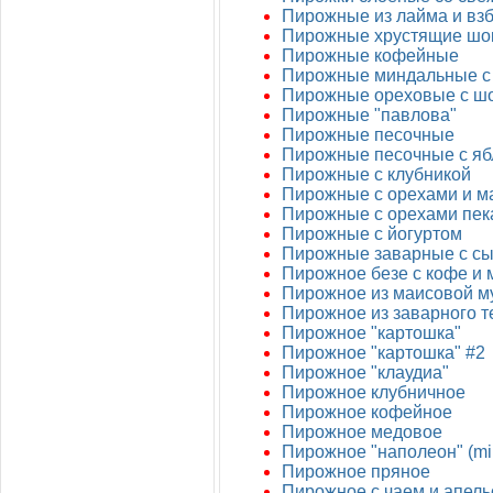
Пирожные из лайма и вз
Пирожные хрустящие шо
Пирожные кофейные
Пирожные миндальные с
Пирожные ореховые с ш
Пирожные "павлова"
Пирожные песочные
Пирожные песочные с яб
Пирожные с клубникой
Пирожные с орехами и м
Пирожные с орехами пек
Пирожные с йогуртом
Пирожные заварные с сы
Пирожное безе с кофе и 
Пирожное из маисовой м
Пирожное из заварного т
Пирожное "картошка"
Пирожное "картошка" #2
Пирожное "клаудиа"
Пирожное клубничное
Пирожное кофейное
Пирожное медовое
Пирожное "наполеон" (mill
Пирожное пряное
Пирожное с чаем и апел