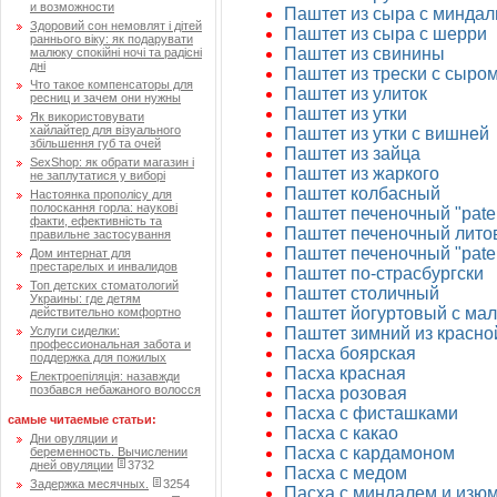
и возможности
Паштет из сыра с минда
Здоровий сон немовлят і дітей
Паштет из сыра с шерри
раннього віку: як подарувати
Паштет из свинины
малюку спокійні ночі та радісні
дні
Паштет из трески с сыро
Что такое компенсаторы для
Паштет из улиток
ресниц и зачем они нужны
Паштет из утки
Як використовувати
хайлайтер для візуального
Паштет из утки с вишней
збільшення губ та очей
Паштет из зайца
SexShop: як обрати магазин і
Паштет из жаркого
не заплутатися у виборі
Паштет колбасный
Настоянка прополісу для
полоскання горла: наукові
Паштет печеночный "pate
факти, ефективність та
Паштет печеночный лито
правильне застосування
Паштет печеночный "pate
Дом интернат для
престарелых и инвалидов
Паштет по-страсбургски
Топ детских стоматологий
Паштет столичный
Украины: где детям
Паштет йогуртовый с ма
действительно комфортно
Услуги сиделки:
Паштет зимний из красн
профессиональная забота и
Пасха боярская
поддержка для пожилых
Пасха красная
Електроепіляція: назавжди
позбався небажаного волосся
Пасха розовая
Пасха с фисташками
самые читаемые статьи:
Пасха с какао
Дни овуляции и
Пасха с кардамоном
беременность. Вычислении
дней овуляции
3732
Пасха с медом
Задержка месячных.
3254
Пасха с миндалем и изю