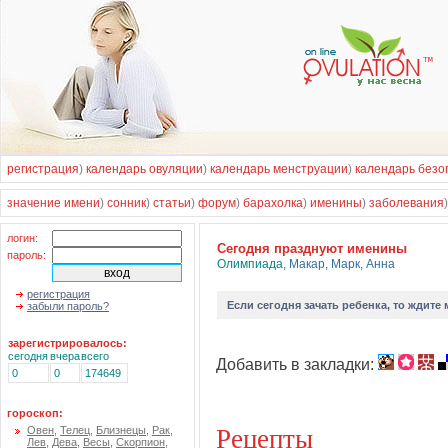
регистрация
)
календарь овуляции
)
календарь менструации
)
календарь безо
значение имени
)
сонник
)
статьи
)
форум
)
барахолка
)
именины
)
заболевания
логин:
Cегодня празднуют именины
пароль:
Олимпиада
,
Макар
,
Марк
,
Анна
регистрация
Если
сегодня зачать ребенка
, то ждите
забыли пароль?
зарегистрировалось:
сегодня
вчера
всего
Добавить в закладки:
0
0
174649
гороскоп:
Рецепты
Овен
,
Телец
,
Близнецы
,
Рак
,
Лев
,
Дева
,
Весы
,
Скорпион
,