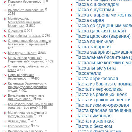
Признаки беременности
Пасха с шоколадом
2988
Пасха с цукатами
Выбирайте пол ребенка
2236
Пасха с вареными желтк
Менструация.
Пасха сырая
Менструальный цикл.
Пасха со сгущенным мол
Месячные.
1519
Пасха царская (сырая)
Овуляция
904
Пасха царская (вареная)
Пол ребенка на заказ.
759
Определение беременности
Пасха ванильная
без тестов по признакам
Пасха заварная
646
Пасха заварная домашн
Мои роды в 16 лет!
503
Пасхальные бисвитные ц
Мальчик или девочка?
Перечень заблуждений.
469
Пасхальные колечки с м
Очень хочу ребенка, но от
Пасхальные утята
кого?
441
Пассателли
Первые признаки
Паста абрикосовая
беременности.
406
Паста из брынзы с поми
Календарь беременности.
Внутриутробное развитие
Паста из чернослива
плода.
401
Паста из раковых шеек
Болезненные месячные
(альгоменорея).
394
Паста из раковых шеек 
Как назвать ребенка? Или что
Паста изюмно-ореховая
означает твое имя?
368
Паста красная запеченна
Молочница, ее причины и
Паста лимонная
методы лечения
313
Паста на желтках
Дети индиго.
287
Паста с беконом
Кого желаете?
276
Паста с фисташками
Выбираем имя ребенку. О