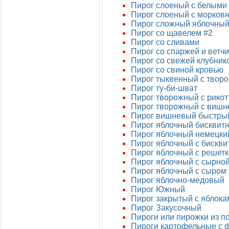
Пирог слоеный с белыми
Пирог слоеный с морков
Пирог сложный яблочны
Пирог со щавелем #2
Пирог со сливами
Пирог со спаржей и ветч
Пирог со свежей клубник
Пирог со свиной кровью
Пирог тыквенный с творо
Пирог ту-би-шват
Пирог творожный с рикот
Пирог творожный с вишн
Пирог вишневый быстры
Пирог яблочный бисквит
Пирог яблочный немецки
Пирог яблочный с бискви
Пирог яблочный с решет
Пирог яблочный с сырной
Пирог яблочный с сыром
Пирог яблочно-медовый
Пирог Южный
Пирог закрытый с яблок
Пирог Закусочный
Пироги или пирожки из п
Пироги картофельные с 