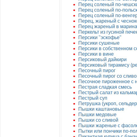
Перец соленый по-чешск
Перец соленый по-польс
Перец соленый по-венгер
Перец, жареный с чесно
Перец жареный в марин
Перкельт из гусиной пече
Персики "эскофье"
Персики сушеные
Персики в собственном с
Персики в вине
Персиковый дайкири
Персиковый тирамису (pea
Песочный пирог
Песочный пирог со сливо
Песочное пироженное с 
Пестрая сладкая смесь
Пестрый салат из кальма
Пестрый суп
Петрушка (укроп, сельдер
Пышки каштановые
Пышки медовые
Пышки со сливой
Пышки жареные с фасоле
Пытки или пончики по-по
Пикантная курица с бана