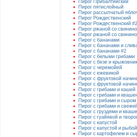
Пирог Прибалтийский
Пирог пятислойный
Пирог рассыпчатый ябло
Пирог Рождественский
Пирог Рождественский #
Пирог ржаной со свинин
Пирог ржаной со свинино
Пирог с бананами
Пирог с бананами и слив
Пирог с бананами #2
Пирог с белыми грибами
Пирог с безе и крыжовни
Пирог с черемойей
Пирог с ежевикой
Пирог с фруктовой начин
Пирог с фруктовой начин
Пирог с грибами и кашей
Пирог с грибами и кваше
Пирог с грибами и сыром
Пирог с грибами и свеже
Пирог с груздями и кваш
Пирог с гуайявой и творо
Пирог с капустой
Пирог с капустой и рыбой
Пирог с картофелем и с