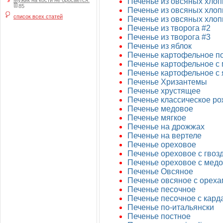
Мужик на кости не бросается.
Печенье из овсяных хлоп
85
Печенье из овсяных хлоп
список всех статей
Печенье из овсяных хлоп
Печенье из творога #2
Печенье из творога #3
Печенье из яблок
Печенье картофельное п
Печенье картофельное с
Печенье картофельное с
Печенье Хризантемы
Печенье хрустящее
Печенье классическое р
Печенье медовое
Печенье мягкое
Печенье на дрожжах
Печенье на вертеле
Печенье ореховое
Печенье ореховое с гвоз
Печенье ореховое с мед
Печенье Овсяное
Печенье овсяное с орех
Печенье песочное
Печенье песочное с кар
Печенье по-итальянски
Печенье постное