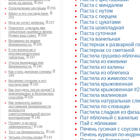
моде на имена.
264
Паста с миндалем
Определение овуляции
255
Паста с нутом
Аборт и его последствия.
Паста с перцем
255
Паста с цукатами
Муж не хочет ребенка.
237
Паста шоколадная
Помогите, сделала две
серьезные ошибки в жизни.
Паста суточная
Нужен ваш совет.
209
Паста ванильная
Витамины во время
Пастернак к разварной г
беременности.
205
Пастернак со сметаной
8 топ-вопросов о
противозачаточных
Пастила грушево-яблочн
таблетках.
197
Пастила из ежевики
Угроза выкидыша при
беременности.
190
Пастила из калины
Как стать донором спермы
Пастила из облепиха
189
Пастила из жимолости
Кесарево сечение и его
Пастила крыжовенная
последствия
160
Пастила крыжовенная #2
Как похудеть после родов? 6
оригинальных и безопасных
Пастила малиновая
способов
155
Пастила натуральная сл
Как повысить шансы
Пастила по-словацки
достижения беременности
используя
Пастила сладкая из физа
симптотермальный метод
Пат яблочный с ванилью
контрацепции
146
Пай с яблоками
Почему я не могу
забеременеть?
146
Печень гусиная с соусом 
Тест на беременность.
145
Печень куриная по-индон
Четыре группы крови
142