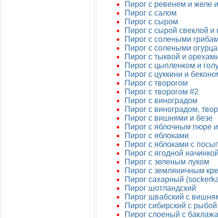
Пирог с ревенем и желе 
Пирог с салом
Пирог с сыром
Пирог с сырой свеклой и
Пирог с солеными гриба
Пирог с солеными огурц
Пирог с тыквой и орехам
Пирог с цыпленком и гол
Пирог с цуккини и беконо
Пирог с творогом
Пирог с творогом #2
Пирог с виноградом
Пирог с виноградом, тво
Пирог с вишнями и безе
Пирог с яблочным пюре 
Пирог с яблоками
Пирог с яблоками с посы
Пирог с ягодной начинко
Пирог с зеленым луком
Пирог с земляничным кр
Пирог сахарный (sockerk
Пирог шотландский
Пирог швабский с вишня
Пирог сибирский с рыбой
Пирог слоеный с баклаж