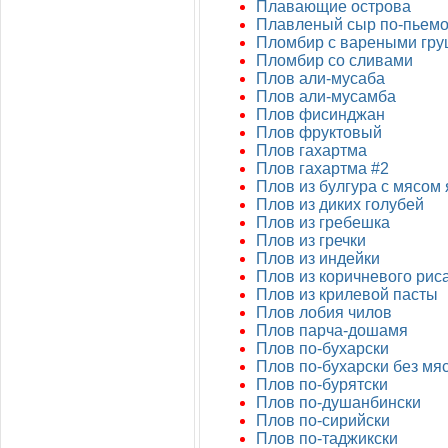
Плавающие острова
Плавленый сыр по-пьемо
Пломбир с вареными гру
Пломбир со сливами
Плов али-мусаба
Плов али-мусамба
Плов фисинджан
Плов фруктовый
Плов гахартма
Плов гахартма #2
Плов из булгура с мясом 
Плов из диких голубей
Плов из гребешка
Плов из гречки
Плов из индейки
Плов из коричневого рис
Плов из крилевой пасты
Плов лобия чилов
Плов парча-дошамя
Плов по-бухарски
Плов по-бухарски без мя
Плов по-бурятски
Плов по-душанбински
Плов по-сирийски
Плов по-таджикски