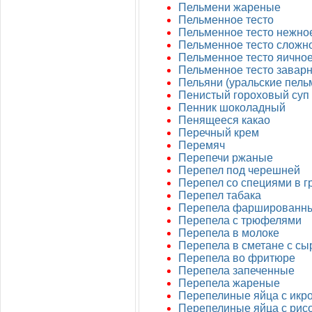
Пельмени жареные
Пельменное тесто
Пельменное тесто нежно
Пельменное тесто сложн
Пельменное тесто яично
Пельменное тесто заварн
Пельяни (уральские пель
Пенистый гороховый суп
Пенник шоколадный
Пенящееся какао
Перечный крем
Перемяч
Перепечи ржаные
Перепел под черешней
Перепел со специями в г
Перепел табака
Перепела фаршированн
Перепела с трюфелями
Перепела в молоке
Перепела в сметане с с
Перепела во фритюре
Перепела запеченные
Перепела жареные
Перепелиные яйца с икр
Перепелиные яйца с рис