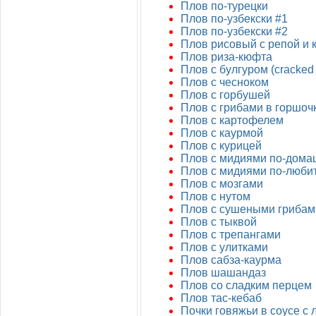
Плов по-турецки
Плов по-узбекски #1
Плов по-узбекски #2
Плов рисовый с репой и
Плов риза-кюфта
Плов с булгуром (cracked 
Плов с чесноком
Плов с горбушей
Плов с грибами в горшоч
Плов с картофелем
Плов с каурмой
Плов с курицей
Плов с мидиями по-дом
Плов с мидиями по-люби
Плов с мозгами
Плов с нутом
Плов с сушеными грибам
Плов с тыквой
Плов с трепангами
Плов с улитками
Плов сабза-каурма
Плов шашандаз
Плов со сладким перцем
Плов тас-кебаб
Почки говяжьи в соусе с 