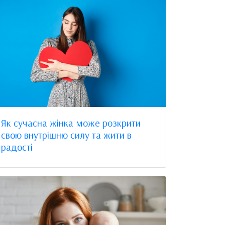
Як сучасна жінка може розкрити
свою внутрішню силу та жити в
радості