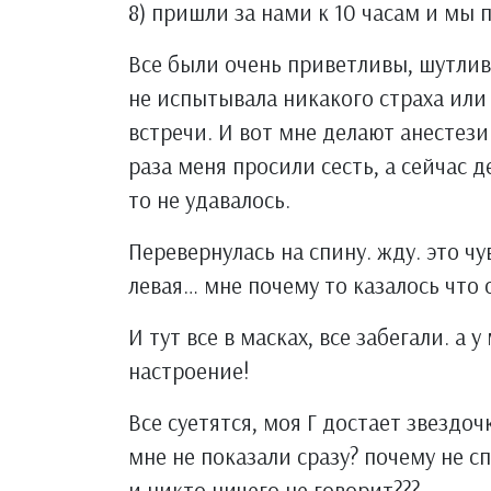
8) пришли за нами к 10 часам и мы
Все были очень приветливы, шутлив
не испытывала никакого страха или
встречи. И вот мне делают анестези
раза меня просили сесть, а сейчас д
то не удавалось.
Перевернулась на спину. жду. это чу
левая… мне почему то казалось что 
И тут все в масках, все забегали. а
настроение!
Все суетятся, моя Г достает звездоч
мне не показали сразу? почему не с
и никто ничего не говорит???