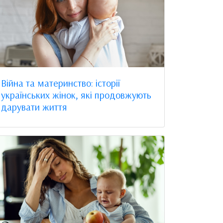
Війна та материнство: історії
українських жінок, які продовжують
дарувати життя