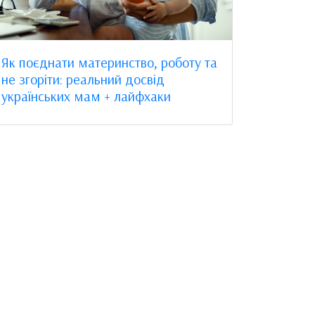
Як поєднати материнство, роботу та
не згоріти: реальний досвід
українських мам + лайфхаки