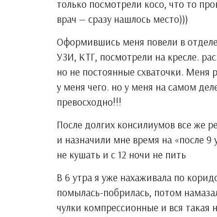
только посмотрели косо, что то про
врач — сразу нашлось место)))
Оформившись меня повели в отделен
УЗИ, КТГ, посмотрели на кресле. ра
но не постоянные схваточки. Меня 
у меня чего. но у меня на самом дел
превосходно!!!
После долгих консилиумов все же 
и назначили мне время на «после 9 у
не кушать и с 12 ночи не пить
В 6 утра я уже нахаживала по корид
помылась-побрилась, потом намазал
чулки компрессионные и вся такая 