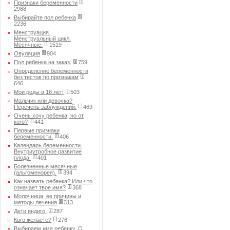
Признаки беременности
2988
Выбирайте пол ребенка
2236
Менструация.
Менструальный цикл.
Месячные.
1519
Овуляция
904
Пол ребенка на заказ.
759
Определение беременности
без тестов по признакам
646
Мои роды в 16 лет!
503
Мальчик или девочка?
Перечень заблуждений.
469
Очень хочу ребенка, но от
кого?
441
Первые признаки
беременности.
406
Календарь беременности.
Внутриутробное развитие
плода.
401
Болезненные месячные
(альгоменорея).
394
Как назвать ребенка? Или что
означает твое имя?
368
Молочница, ее причины и
методы лечения
313
Дети индиго.
287
Кого желаете?
276
Выбираем имя ребенку. О