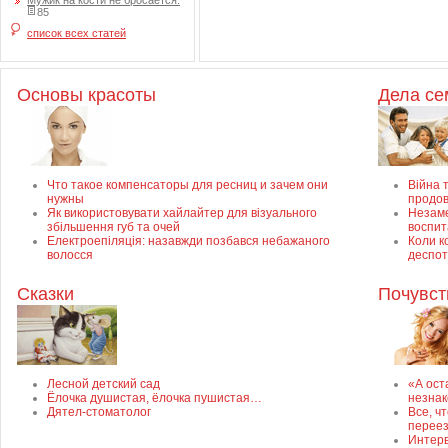
Мужик на кости не бросается.
85
список всех статей
Основы красоты
Дела с
Что такое компенсаторы для ресниц и зачем они
Війна т
нужны
продов
Як використовувати хайлайтер для візуального
Незаме
збільшення губ та очей
воспит
Електроепіляція: назавжди позбався небажаного
Коли к
волосся
деспот
Сказки
Почувст
Лесной детский сад
«А ост
Ёлочка душистая, ёлочка пушистая…
незнак
Дятел-стоматолог
Все, ч
перее
Интерв