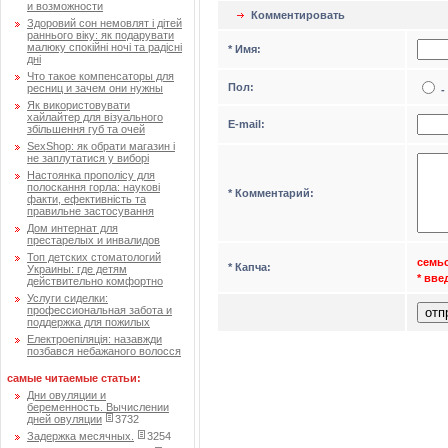
и возможности
Комментировать
Здоровий сон немовлят і дітей
раннього віку: як подарувати
малюку спокійні ночі та радісні
* Имя:
дні
Что такое компенсаторы для
Пол:
ресниц и зачем они нужны
-
Як використовувати
хайлайтер для візуального
Е-mail:
збільшення губ та очей
SexShop: як обрати магазин і
не заплутатися у виборі
Настоянка прополісу для
полоскання горла: наукові
* Комментарий:
факти, ефективність та
правильне застосування
Дом интернат для
престарелых и инвалидов
Топ детских стоматологий
семьс
* Капча:
Украины: где детям
* вв
действительно комфортно
Услуги сиделки:
профессиональная забота и
поддержка для пожилых
Електроепіляція: назавжди
позбався небажаного волосся
самые читаемые статьи:
Дни овуляции и
беременность. Вычислении
дней овуляции
3732
Задержка месячных.
3254