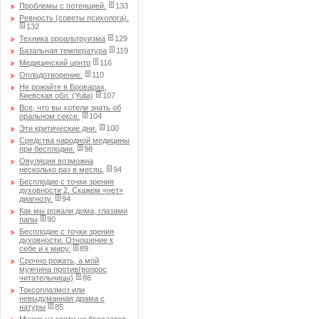
Проблемы с потенцией.
133
Ревность (советы психолога).
132
Техника ороальтруизма
129
Базальная температура
119
Медицинский центр
116
Оплодотворение.
110
Не рожайте в Броварах,
Киевская обл. (Yulia)
107
Все, что вы хотели знать об
оральном сексе.
104
Эти критические дни.
100
Средства народной медицины
при бесплодии.
98
Овуляция возможна
несколько раз в месяц.
94
Бесплодие с точки зрения
духовности 2. Скажем «нет»
диагнозу.
94
Как мы рожали дома, глазами
папы
90
Бесплодие с точки зрения
духовности. Отношение к
себе и к миру.
89
Срочно рожать, а мой
мужчина против(вопрос
читательницы)
86
Токсоплазмоз или
невыдуманная драма с
натуры
85