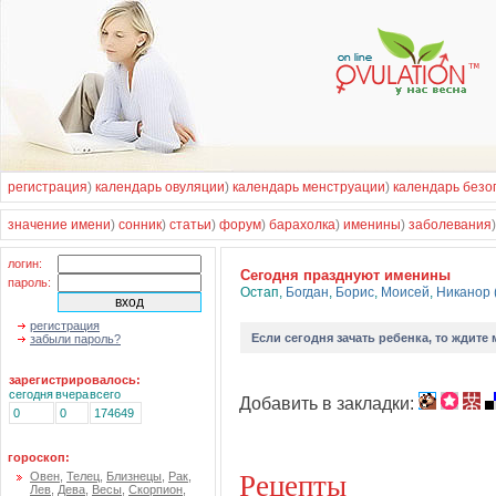
регистрация
)
календарь овуляции
)
календарь менструации
)
календарь безо
значение имени
)
сонник
)
статьи
)
форум
)
барахолка
)
именины
)
заболевания
логин:
Cегодня празднуют именины
пароль:
Остап
,
Богдан
,
Борис
,
Моисей
,
Никанор 
регистрация
Если
сегодня зачать ребенка
, то ждите
забыли пароль?
зарегистрировалось:
сегодня
вчера
всего
Добавить в закладки:
0
0
174649
гороскоп:
Рецепты
Овен
,
Телец
,
Близнецы
,
Рак
,
Лев
,
Дева
,
Весы
,
Скорпион
,