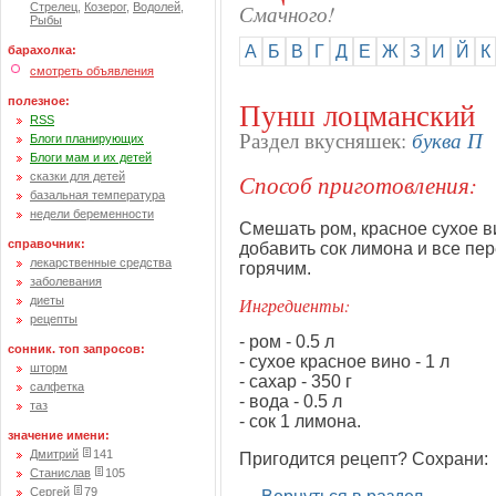
Смачного!
Стрелец
,
Козерог
,
Водолей
,
Рыбы
А
Б
В
Г
Д
Е
Ж
З
И
Й
К
барахолка:
смотреть объявления
полезное:
Пунш лоцманский
RSS
буква П
Раздел вкусняшек:
Блоги планирующих
Блоги мам и их детей
Способ приготовления:
сказки для детей
базальная температура
недели беременности
Смешать ром, красное сухое вин
справочник:
добавить сок лимона и все пе
лекарственные средства
горячим.
заболевания
Ингредиенты:
диеты
рецепты
- ром - 0.5 л
сонник. топ запросов:
- сухое красное вино - 1 л
шторм
- сахар - 350 г
салфетка
- вода - 0.5 л
таз
- сок 1 лимона.
значение имени:
Дмитрий
141
Пригодится рецепт? Сохрани:
Станислав
105
Сергей
79