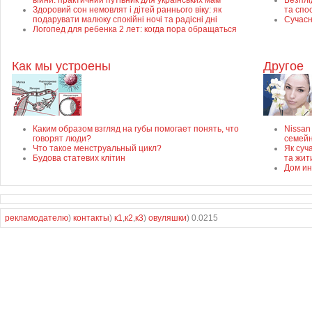
війни: практичний путівник для українських мам
Безплід
Здоровий сон немовлят і дітей раннього віку: як
та спо
подарувати малюку спокійні ночі та радісні дні
Сучасн
Логопед для ребенка 2 лет: когда пора обращаться
Как мы устроены
Другое
Каким образом взгляд на губы помогает понять, что
Nissan
говорят люди?
семей
Что такое менструальный цикл?
Як суч
Будова статевих клітин
та жит
Дом ин
рекламодателю
)
контакты
)
к1
,
к2
,
к3
)
овуляшки
) 0.0215