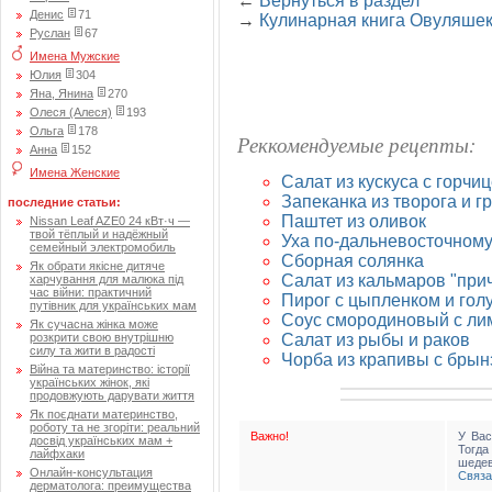
←
Вернуться в раздел
Денис
71
→
Кулинарная книга Овуляше
Руслан
67
Имена Мужские
Юлия
304
Яна, Янина
270
Олеся (Алеся)
193
Ольга
178
Реккомендуемые рецепты:
Анна
152
Имена Женские
Салат из кускуса с горчи
Запеканка из творога и г
последние статьи:
Паштет из оливок
Nissan Leaf AZE0 24 кВт·ч —
твой тёплый и надёжный
Уха по-дальневосточному
семейный электромобиль
Сборная солянка
Як обрати якісне дитяче
Салат из кальмаров "при
харчування для малюка під
час війни: практичний
Пирог с цыпленком и гол
путівник для українських мам
Соус смородиновый с л
Як сучасна жінка може
Салат из рыбы и раков
розкрити свою внутрішню
силу та жити в радості
Чорба из крапивы с брын
Війна та материнство: історії
українських жінок, які
продовжують дарувати життя
Як поєднати материнство,
роботу та не згоріти: реальний
Важно!
У Вас
досвід українських мам +
Тогд
лайфхаки
шедев
Онлайн-консультация
Связа
дерматолога: преимущества