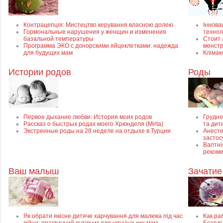
Контрацепція: Мистецтво керування власною долею
Інновац
Гормональные нарушения у женщин и изменения
технол
базальной температуры
Стоит 
Программа ЭКО с донорскими яйцеклетками: надежда
менст
для будущих мам
Клімак
Истории родов
Роды
Первое дыхание любви: История моих родов
Грудне
Рассказ о быстрых родах моего Хрюнделя (Mirta)
та дит
Экстренные роды на 28 неделе на отдыхе в Турции
Анесте
застос
Вагітні
рекоме
Ваш малыш
Зачатие
Як обрати якісне дитяче харчування для малюка під час
Как ра