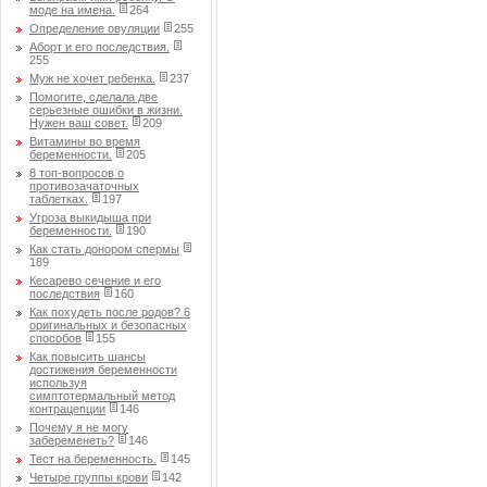
моде на имена.
264
Определение овуляции
255
Аборт и его последствия.
255
Муж не хочет ребенка.
237
Помогите, сделала две
серьезные ошибки в жизни.
Нужен ваш совет.
209
Витамины во время
беременности.
205
8 топ-вопросов о
противозачаточных
таблетках.
197
Угроза выкидыша при
беременности.
190
Как стать донором спермы
189
Кесарево сечение и его
последствия
160
Как похудеть после родов? 6
оригинальных и безопасных
способов
155
Как повысить шансы
достижения беременности
используя
симптотермальный метод
контрацепции
146
Почему я не могу
забеременеть?
146
Тест на беременность.
145
Четыре группы крови
142