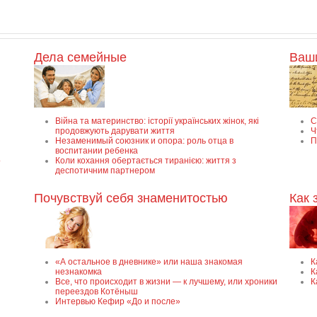
Дела семейные
Ваш
Війна та материнство: історії українських жінок, які
С
продовжують дарувати життя
Ч
Незаменимый союзник и опора: роль отца в
П
воспитании ребенка
о
Коли кохання обертається тиранією: життя з
деспотичним партнером
Почувствуй себя знаменитостью
Как 
«А остальное в дневнике» или наша знакомая
К
незнакомка
К
Все, что происходит в жизни — к лучшему, или хроники
К
переездов Котёныш
Интервью Кефир «До и после»