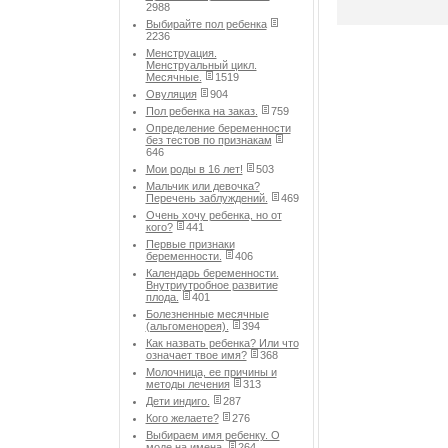
2988
Выбирайте пол ребенка
2236
Менструация.
Менструальный цикл.
Месячные.
1519
Овуляция
904
Пол ребенка на заказ.
759
Определение беременности
без тестов по признакам
646
Мои роды в 16 лет!
503
Мальчик или девочка?
Перечень заблуждений.
469
Очень хочу ребенка, но от
кого?
441
Первые признаки
беременности.
406
Календарь беременности.
Внутриутробное развитие
плода.
401
Болезненные месячные
(альгоменорея).
394
Как назвать ребенка? Или что
означает твое имя?
368
Молочница, ее причины и
методы лечения
313
Дети индиго.
287
Кого желаете?
276
Выбираем имя ребенку. О
моде на имена.
264