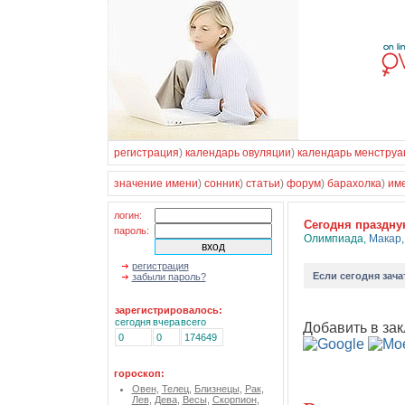
регистрация
)
календарь овуляции
)
календарь менструа
значение имени
)
сонник
)
статьи
)
форум
)
барахолка
)
им
логин:
Cегодня праздн
пароль:
Олимпиада
,
Макар
регистрация
Если
сегодня зача
забыли пароль?
зарегистрировалось:
сегодня
вчера
всего
Добавить в зак
0
0
174649
гороскоп:
Овен
,
Телец
,
Близнецы
,
Рак
,
Лев
,
Дева
,
Весы
,
Скорпион
,