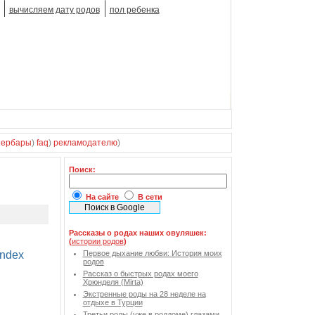
вычисляем дату родов
пол ребенка
зербары
)
faq
)
рекламодателю
)
Поиск:
На сайте
В сети
Рассказы о родах наших овуляшек:
(
истории родов
)
Первое дыхание любви: История моих
родов
Рассказ о быстрых родах моего
Хрюнделя (Mirta)
Экстренные роды на 28 неделе на
отдыхе в Турции
Третьи роды (уже в роддоме) глазами