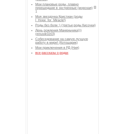
Мои плановые роды, плавно
перешедшие в экстренные (морская)
1
Моя звездочка Кристиан (роды
I_Hope_for_Miracle!)
Роды без боли :) (третьи роды Кисочки)
День рождения Манюньчика)))
(innusik0203)
Собеседование на самую лучшую
работу в мире! (Котошарик)
Мои приключения в РД (Ния)
все рассказы о родах