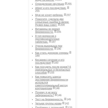
Определение овуляции
255
Аборт и его последствия.
255
Муж не хочет ребенка.
237
Помогите, сделала две
серьезные ошибки в жизни.
Нужен ваш совет.
209
Витамины во время
беременности.
205
8 топ-вопросов о
противозачаточных
таблетках.
197
Угроза выкидыша при
беременности.
190
Как стать донором спермы
189
Кесарево сечение и его
последствия
160
Как похудеть после родов? 6
оригинальных и безопасных
способов
155
Как повысить шансы
достижения беременности
используя
симптотермальный метод
контрацепции
146
Почему я не могу
забеременеть?
146
Тест на беременность.
145
Четыре группы крови
142
Проблемы с потенцией.
133