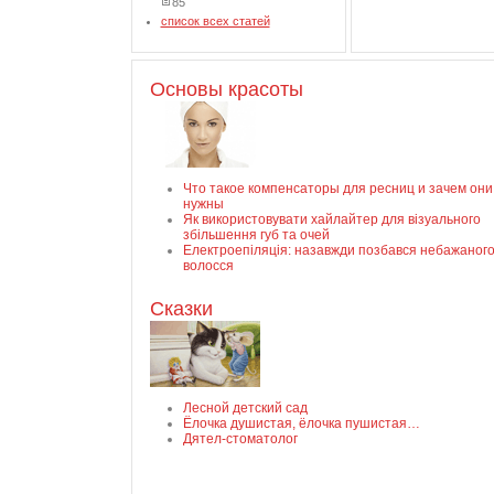
85
список всех статей
Основы красоты
Что такое компенсаторы для ресниц и зачем они
нужны
Як використовувати хайлайтер для візуального
збільшення губ та очей
Електроепіляція: назавжди позбався небажаног
волосся
Сказки
Лесной детский сад
Ёлочка душистая, ёлочка пушистая…
Дятел-стоматолог