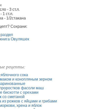
н
ло - 3 ст.л.
 1 ст.л.
а - 1/2стакана
цепт? Сохрани:
 раздел
 книга Овуляшек
ые рецепты:
 яблочного сока
 маком и конопляным зерном
маринованные
 проростков фасоли маш
е бискотти с орехами
к со сметаной
 из рожков с яйцами и грибами
моркови, хрена и яблок