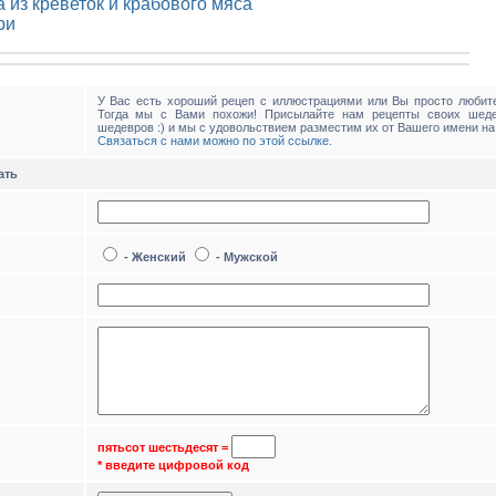
 из креветок и крабового мяса
ри
У Вас есть хороший рецеп с иллюстрациями или Вы просто любите
Тогда мы с Вами похожи! Присылайте нам рецепты своих шед
шедевров :) и мы с удовольствием разместим их от Вашего имени на
Связаться с нами можно по этой ссылке
.
ать
- Женский
- Мужской
пятьсот шестьдесят
=
* введите цифровой код