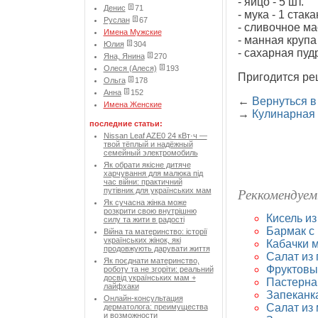
- яйцо - 5 шт.
Денис
71
- мука - 1 стака
Руслан
67
- сливочное мас
Имена Мужские
- манная крупа -
Юлия
304
- сахарная пудр
Яна, Янина
270
Олеся (Алеся)
193
Пригодится ре
Ольга
178
Анна
152
←
Вернуться в
Имена Женские
→
Кулинарная
последние статьи:
Nissan Leaf AZE0 24 кВт·ч —
твой тёплый и надёжный
семейный электромобиль
Як обрати якісне дитяче
харчування для малюка під
час війни: практичний
Реккомендуем
путівник для українських мам
Як сучасна жінка може
розкрити свою внутрішню
Кисель из
силу та жити в радості
Бармак с
Війна та материнство: історії
українських жінок, які
Кабачки 
продовжують дарувати життя
Салат из
Як поєднати материнство,
Фруктовы
роботу та не згоріти: реальний
досвід українських мам +
Пастерна
лайфхаки
Запеканка
Онлайн-консультация
Салат из 
дерматолога: преимущества
и возможности