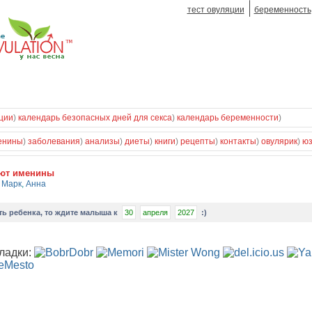
тест овуляции
беременность
ции
)
календарь безопасных дней для секса
)
календарь беременности
)
енины
)
заболевания
)
анализы
)
диеты
)
книги
)
рецепты
)
контакты
)
овулярик
)
ю
уют именины
,
Марк
,
Анна
ть ребенка
, то ждите малыша к
30
апреля
2027
:)
ладки: