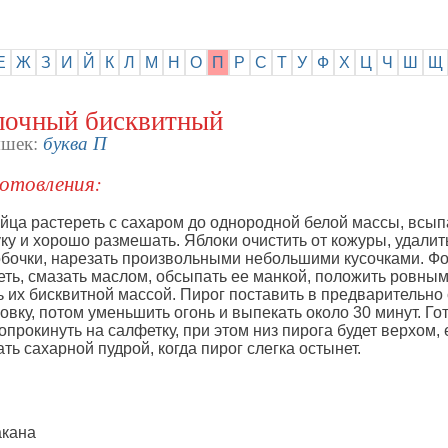
Е
Ж
З
И
Й
К
Л
М
Н
О
П
Р
С
Т
У
Ф
Х
Ц
Ч
Ш
Щ
лочный бисквитный
буква П
яшек:
отовления:
йца растереть с сахаром до однородной белой массы, всып
у и хорошо размешать. Яблоки очистить от кожуры, удалит
бочки, нарезать произвольными небольшими кусочками. Ф
еть, смазать маслом, обсыпать ее манкой, положить ровны
ь их бисквитной массой. Пирог поставить в предварительно
овку, потом уменьшить огонь и выпекать около 30 минут. Го
опрокинуть на салфетку, при этом низ пирога будет верхом, 
ть сахарной пудрой, когда пирог слегка остынет.
такана