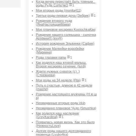
Когда вечер перестаёт быть томным...
роды РуДе СоНеЧкО
1
Мои вторые роды (monita411)
Третьи роды-первая доча (Зебрик)
1
Рождение второго чуда
(ЯнаНастоящаяМама)
Мое плановое кесарево KostochkaKiwi
Рождение нашего солнышка - сыночка
Артёмки!!! (inn@)
История рождения Эльвинки (Сафие)
Рождение Матвейки-воробейки
(Мариина)
Роды глазами папы
1
Как родился наш второй малыш.
Второе кесарево сечение. (lurdi)
Ждите нужных схваток (с) :)
(Стрежнева)
Мои роды на 34 неделе (Pita)
1
Путь к счастью, длиною в 42 недели
(mashe)
Рождение настоящего мужчины (Н ю ш
а)
Неожиданные вторые роды irkin
Неожиданно плановое Чудо (Smushka)
Как родился наш наследник
(GreyKardinal)
1
Появилась новая жизнь_Как это было
(НежностьLove)
Долгие роды нашего долгожданного
первенца (Lyubo4ka)