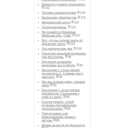
Ревность (советы психолога).
132
Техника ороальтруизма
129
Базальная температура
119
Медицинский центр
116
Оплодотворение.
110
Не рожайте в Броварах,
Киевская обл. (Yulia)
107
Все, что вы хотели знать об
оральном сексе.
104
Эти критические дни.
100
Средства народной медицины
при бесплодии.
98
Овуляция возможна
несколько раз в месяц.
94
Бесплодие с точки зрения
духовности 2. Скажем «нет»
диагнозу.
94
Как мы рожали дома, глазами
папы
90
Бесплодие с точки зрения
духовности. Отношение к
себе и к миру.
89
Срочно рожать, а мой
мужчина против(вопрос
читательницы)
86
Токсоплазмоз или
невыдуманная драма с
натуры
85
Мужик на кости не бросается.