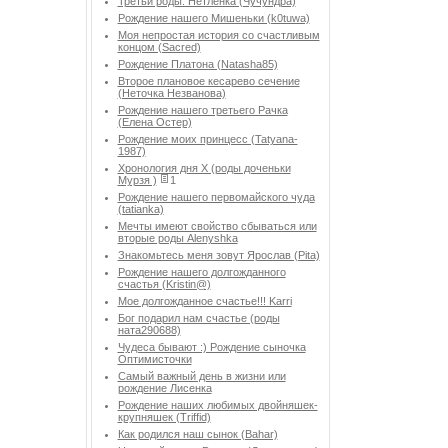
Третьи роды. Нетленка (Чучундра)
Рождение нашего Мишеньки (k0tuwa)
Моя непростая история со счастливым
концом (Sacred)
Рождение Платона (Natasha85)
Второе плановое кесарево сечение
(Неточка Незванова)
Рождение нашего третьего Рачка
(Елена Остер)
Рождение моих принцесс (Tatyana-
1987)
Хронология дня Х (роды доченьки
Мурзя )
1
Рождение нашего первомайского чуда
(tatianka)
Мечты имеют свойство сбываться или
вторые роды Аlenyshka
Знакомьтесь меня зовут Ярослав (Pita)
Рождение нашего долгожданного
счастья (Kristin@)
Мое долгожданное счастье!!! Karri
Бог подарил нам счастье (роды
ната290688)
Чудеса бывают :) Рождение сыночка
Оптимисточки
Cамый важный день в жизни или
рождение Лисенка
Рождение наших любимых двойняшек-
крупняшек (Triffid)
Как родился наш сынок (Bahar)