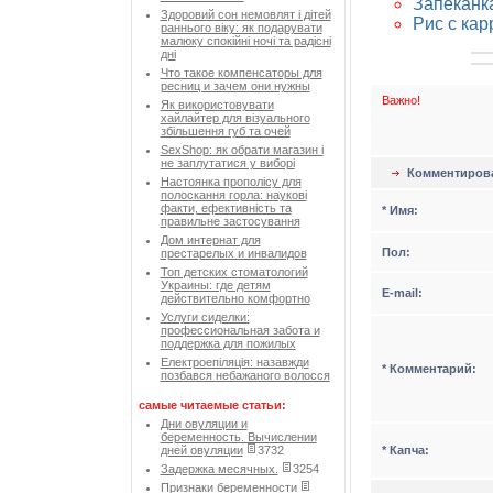
Запеканка
Здоровий сон немовлят і дітей
Рис с кар
раннього віку: як подарувати
малюку спокійні ночі та радісні
дні
Что такое компенсаторы для
ресниц и зачем они нужны
Важно!
Як використовувати
хайлайтер для візуального
збільшення губ та очей
SexShop: як обрати магазин і
не заплутатися у виборі
Комментиров
Настоянка прополісу для
полоскання горла: наукові
факти, ефективність та
* Имя:
правильне застосування
Дом интернат для
Пол:
престарелых и инвалидов
Топ детских стоматологий
Украины: где детям
Е-mail:
действительно комфортно
Услуги сиделки:
профессиональная забота и
поддержка для пожилых
Електроепіляція: назавжди
* Комментарий:
позбався небажаного волосся
самые читаемые статьи:
Дни овуляции и
беременность. Вычислении
* Капча:
дней овуляции
3732
Задержка месячных.
3254
Признаки беременности