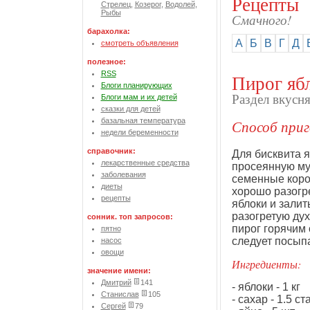
Рецепты
Стрелец
,
Козерог
,
Водолей
,
Рыбы
Смачного!
барахолка:
А
Б
В
Г
Д
смотреть объявления
полезное:
RSS
Пирог яб
Блоги планирующих
Раздел вкусн
Блоги мам и их детей
сказки для детей
базальная температура
Способ приг
недели беременности
справочник:
Для бисквита я
лекарственные средства
просеянную мук
заболевания
семенные коро
диеты
хорошо разогр
рецепты
яблоки и залит
разогретую дух
сонник. топ запросов:
пирог горячим 
пятно
следует посыпа
насос
овощи
Ингредиенты:
значение имени:
Дмитрий
141
- яблоки - 1 кг
Станислав
105
- сахар - 1.5 с
Сергей
79