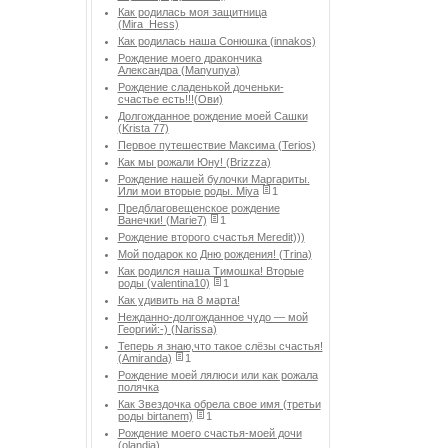
Как родилась моя защитница
(Mira_Hess)
Как родилась наша Сонюшка (innakos)
Рождение моего дракончика
Александра (Manyunya)
Рождение сладенькой доченьки-
счастье есть!!!(Ови)
Долгожданное рождение моей Сашки
(Krista 77)
Первое путешествие Максима (Terios)
Как мы рожали Юну! (Brizzza)
Рождение нашей булочки Маргариты.
Или мои вторые роды. Miya
1
Предблаговещенское рождение
Ванечки! (Marie7)
1
Рождение второго счастья Meredit)))
Мой подарок ко Дню рождения! (Trina)
Как родился наша Тимошка! Вторые
роды (valentina10)
1
Как удивить на 8 марта!
Нежданно-долгожданное чудо — мой
Георгий:-) (Narissa)
Теперь я знаю,что такое слёзы счастья!
(Amiranda)
1
Рождение моей лялюси или как рожала
полячка
Как Звездочка обрела свое имя (третьи
роды birtanem)
1
Рождение моего счастья-моей дочи
(olandia)