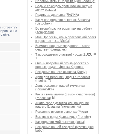
Нелегкий путь к Радости (Дочь солнца)
Роды с секундомером или как Кефир
дочку рожала
Родить за два часа (ЛАИНА)
Как у нас родился сыночек Ванечка
(Listochek)
 готовить?
Во второй раз на роды, как на работу
евров и не
(semiglazka)
 сайте.
Моя Прелесть, или марлезонский балет
в трех частях... (Люба)
Вымоленное, выстраданное... такое
счастье (Кренделек)
Так рождается счастье! - роды ZUZU
1
Очень подробный отзыв-рассказ о
первых родах -Ирочка Хорошая
Рождение нашего сыночка (Хо4у)
Ария для Вероники, роды с голосом
(marina_7)
День рождения нашей гугусинки
(Virtualo4ka)
Как я стала мамой (самой счастливой)
(Желочка)
1
Анапа-город детства,или рождение
нашего Владика (тюльпанчик)
Рождение второго сыночка (Мили)
Быстрые роды Красавицы (Frenchy)
Как родился мой сыночек (letala)
Рождение нашей сладкой булочки (ice
baby)