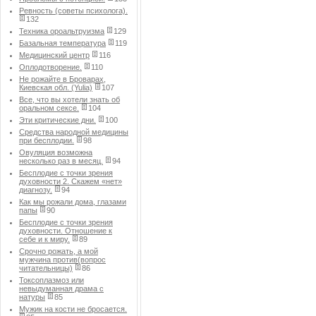
Ревность (советы психолога).
132
Техника ороальтруизма
129
Базальная температура
119
Медицинский центр
116
Оплодотворение.
110
Не рожайте в Броварах,
Киевская обл. (Yulia)
107
Все, что вы хотели знать об
оральном сексе.
104
Эти критические дни.
100
Средства народной медицины
при бесплодии.
98
Овуляция возможна
несколько раз в месяц.
94
Бесплодие с точки зрения
духовности 2. Скажем «нет»
диагнозу.
94
Как мы рожали дома, глазами
папы
90
Бесплодие с точки зрения
духовности. Отношение к
себе и к миру.
89
Срочно рожать, а мой
мужчина против(вопрос
читательницы)
86
Токсоплазмоз или
невыдуманная драма с
натуры
85
Мужик на кости не бросается.