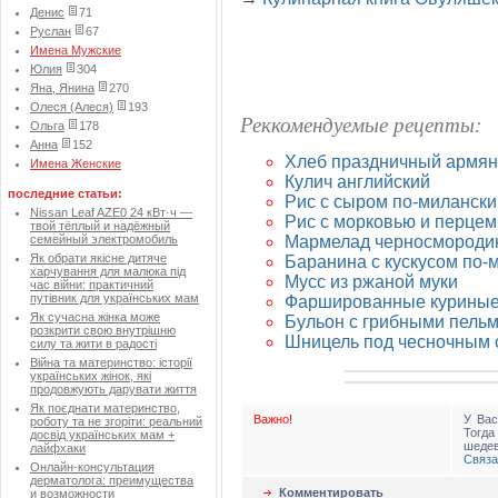
Денис
71
Руслан
67
Имена Мужские
Юлия
304
Яна, Янина
270
Олеся (Алеся)
193
Реккомендуемые рецепты:
Ольга
178
Анна
152
Хлеб праздничный армян
Имена Женские
Кулич английский
последние статьи:
Рис с сыром по-милански
Nissan Leaf AZE0 24 кВт·ч —
Рис с морковью и перцем
твой тёплый и надёжный
Мармелад черносмороди
семейный электромобиль
Як обрати якісне дитяче
Баранина с кускусом по-
харчування для малюка під
Мусс из ржаной муки
час війни: практичний
путівник для українських мам
Фаршированные куриные
Як сучасна жінка може
Бульон с грибными пель
розкрити свою внутрішню
Шницель под чесночным 
силу та жити в радості
Війна та материнство: історії
українських жінок, які
продовжують дарувати життя
Як поєднати материнство,
Важно!
У Вас
роботу та не згоріти: реальний
Тогд
досвід українських мам +
шедев
лайфхаки
Связа
Онлайн-консультация
дерматолога: преимущества
Комментировать
и возможности