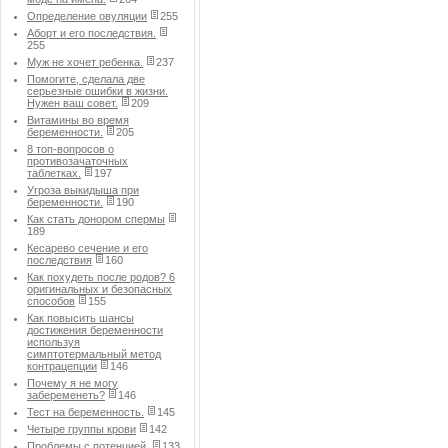
Определение овуляции
255
Аборт и его последствия.
255
Муж не хочет ребенка.
237
Помогите, сделала две
серьезные ошибки в жизни.
Нужен ваш совет.
209
Витамины во время
беременности.
205
8 топ-вопросов о
противозачаточных
таблетках.
197
Угроза выкидыша при
беременности.
190
Как стать донором спермы
189
Кесарево сечение и его
последствия
160
Как похудеть после родов? 6
оригинальных и безопасных
способов
155
Как повысить шансы
достижения беременности
используя
симптотермальный метод
контрацепции
146
Почему я не могу
забеременеть?
146
Тест на беременность.
145
Четыре группы крови
142
Проблемы с потенцией.
133