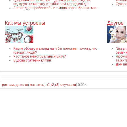
Здоровий сон немовлят і дітей раннього віку: як
та спо
подарувати малюку спокійні ночі та радісні дні
Сучасн
Логопед для ребенка 2 лет: когда пора обращаться
Как мы устроены
Другое
Каким образом взгляд на губы помогает понять, что
Nissan
говорят люди?
семей
Что такое менструальный цикл?
Як суч
Будова статевих клітин
та жит
Дом ин
рекламодателю
)
контакты
)
к1
,
к2
,
к3
)
овуляшки
) 0.014