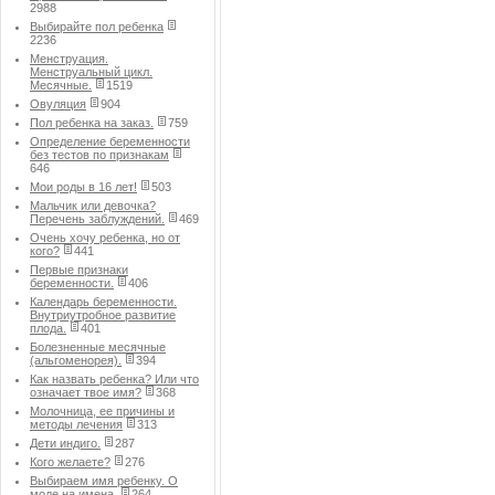
2988
Выбирайте пол ребенка
2236
Менструация.
Менструальный цикл.
Месячные.
1519
Овуляция
904
Пол ребенка на заказ.
759
Определение беременности
без тестов по признакам
646
Мои роды в 16 лет!
503
Мальчик или девочка?
Перечень заблуждений.
469
Очень хочу ребенка, но от
кого?
441
Первые признаки
беременности.
406
Календарь беременности.
Внутриутробное развитие
плода.
401
Болезненные месячные
(альгоменорея).
394
Как назвать ребенка? Или что
означает твое имя?
368
Молочница, ее причины и
методы лечения
313
Дети индиго.
287
Кого желаете?
276
Выбираем имя ребенку. О
моде на имена.
264