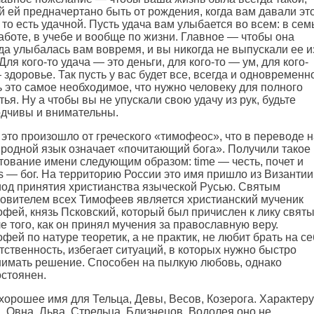
й ей предначертано быть от рождения, когда вам давали эт
 то есть удачной. Пусть удача вам улыбается во всем: в сем
аботе, в учебе и вообще по жизни. Главное — чтобы она
да улыбалась вам вовремя, и вы никогда не выпускали ее и
 Для кого-то удача — это деньги, для кого-то — ум, для кого-
 здоровье. Так пусть у вас будет все, всегда и одновременн
 это самое необходимое, что нужно человеку для полного
тья. Ну а чтобы вы не упускали свою удачу из рук, будьте
дчивы и внимательны.
это произошло от греческого «тимофеос», что в переводе н
родной язык означает «почитающий бога». Получили такое
тование имени следующим образом: time — честь, почет и
s — бог. На территорию России это имя пришло из Византии
од принятия христианства языческой Русью. Святым
овителем всех Тимофеев является христианский мученик
фей, князь Псковский, который был причислен к лику свят
е того, как он принял мучения за православную веру.
фей по натуре теоретик, а не практик, не любит брать на с
тственность, избегает ситуаций, в которых нужно быстро
имать решение. Способен на пылкую любовь, однако
стоянен.
хорошее имя для Тельца, Девы, Весов, Козерога. Характеру
, Овна, Льва, Стрельца, Близнецов, Водолея оно не