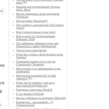
папы
1
Машина для клонирования. Вторые
роды, Alexk
Я
Как мы рождались всем роддомом
(Ксюнька)
Моя история (Малышк@)
Про конфету шоколадную Таю-Таюшу
(Илия)
Мои стремительные роды (жду)
Мой «отказ» от госпитализации
Ромашка_0209
Эти забавные-забавные роды или
Принцесса с нами! (Монмартра)
Третьи роды dashylechki
Роды без страха и боли /вторые роды
Львёны/
Появление нашего 4 го счастья
Стешеньки! (Эльвира)
 ни
Мои вторые и не забываемые роды.
smiglyanka
Мое второе плановое КС в США
(elisevka)
1
ься
Роды «не по книжке», или как я
напугала Исиду(Nata Lia)
Рождение сладусика Oksik11
ий
И так бывает!(KSUHA)
Как мы добежали до роддома (slivka-84)
Второй раз... как впервой ...)))
,
(Таранючечка)