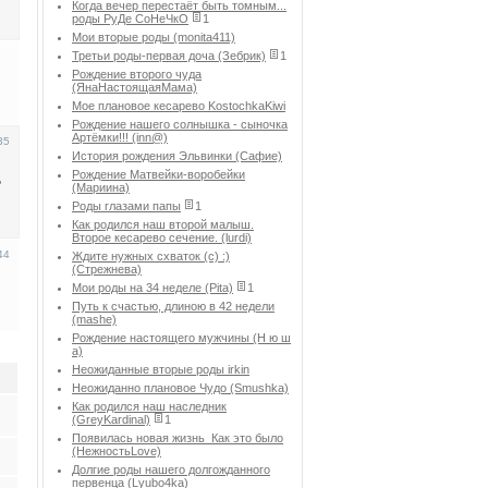
Когда вечер перестаёт быть томным...
роды РуДе СоНеЧкО
1
Мои вторые роды (monita411)
Третьи роды-первая доча (Зебрик)
1
Рождение второго чуда
(ЯнаНастоящаяМама)
Мое плановое кесарево KostochkaKiwi
Рождение нашего солнышка - сыночка
Артёмки!!! (inn@)
35
История рождения Эльвинки (Сафие)
Рождение Матвейки-воробейки
ь
(Мариина)
Роды глазами папы
1
Как родился наш второй малыш.
Второе кесарево сечение. (lurdi)
44
Ждите нужных схваток (с) :)
(Стрежнева)
Мои роды на 34 неделе (Pita)
1
Путь к счастью, длиною в 42 недели
(mashe)
Рождение настоящего мужчины (Н ю ш
а)
Неожиданные вторые роды irkin
Неожиданно плановое Чудо (Smushka)
Как родился наш наследник
(GreyKardinal)
1
Появилась новая жизнь_Как это было
(НежностьLove)
Долгие роды нашего долгожданного
первенца (Lyubo4ka)