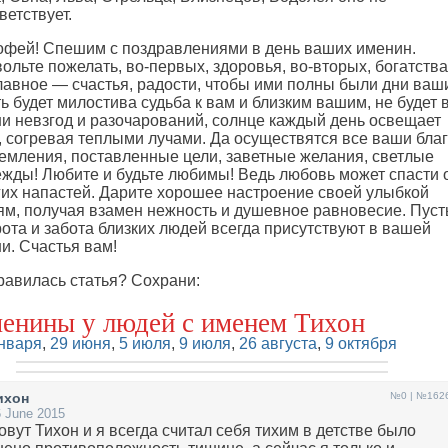
ветствует.
фей! Спешим с поздравлениями в день ваших именин.
ольте пожелать, во-первых, здоровья, во-вторых, богатства
лавное — счастья, радости, чтобы ими полны были дни ваш
ь будет милостива судьба к вам и близким вашим, не будет 
и невзгод и разочарований, солнце каждый день освещает
, согревая теплыми лучами. Да осуществятся все ваши бла
емления, поставленные цели, заветные желания, светлые
жды! Любите и будьте любимы! Ведь любовь может спасти 
их напастей. Дарите хорошее настроение своей улыбкой
м, получая взамен нежность и душевное равновесие. Пуст
ота и забота близких людей всегда присутствуют в вашей
и. Счастья вам!
авилась статья? Сохрани:
енины у людей с именем Тихон
нваря
,
29 июня
,
5 июля
,
9 июля
,
26 августа
,
9 октября
ихон
№0 | №162
 June 2015
овут Тихон и я всегда считал себя тихим в детстве было