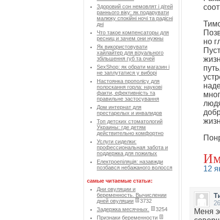
соот
Здоровий сон немовлят і дітей
раннього віку: як подарувати
малюку спокійні ночі та радісні
Тимо
дні
Позв
Что такое компенсаторы для
ресниц и зачем они нужны
но г
Як використовувати
Пуст
хайлайтер для візуального
жизн
збільшення губ та очей
SexShop: як обрати магазин і
путь
не заплутатися у виборі
устр
Настоянка прополісу для
наде
полоскання горла: наукові
факти, ефективність та
мног
правильне застосування
людя
Дом интернат для
добр
престарелых и инвалидов
жизн
Топ детских стоматологий
Украины: где детям
действительно комфортно
Понр
Услуги сиделки:
профессиональная забота и
Им
поддержка для пожилых
Електроепіляція: назавжди
позбався небажаного волосся
12 я
самые читаемые статьи:
Дни овуляции и
Т
беременность. Вычислении
дней овуляции
3732
26
Задержка месячных.
3254
Меня з
Признаки беременности