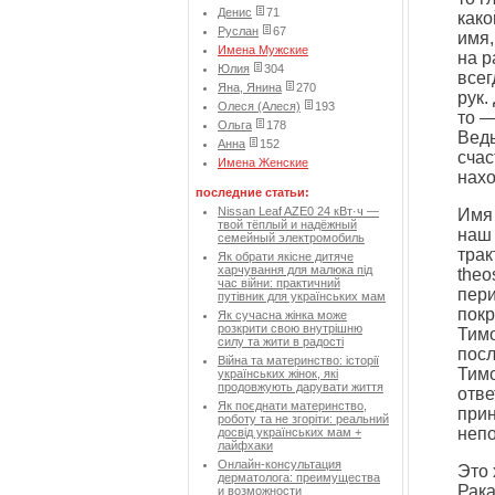
Денис
71
како
Руслан
67
имя,
Имена Мужские
на р
Юлия
304
всег
Яна, Янина
270
рук.
Олеся (Алеся)
193
то —
Ольга
178
Ведь
Анна
152
счас
Имена Женские
нахо
последние статьи:
Nissan Leaf AZE0 24 кВт·ч —
Имя 
твой тёплый и надёжный
наш 
семейный электромобиль
трак
Як обрати якісне дитяче
харчування для малюка під
theo
час війни: практичний
пери
путівник для українських мам
покр
Як сучасна жінка може
розкрити свою внутрішню
Тимо
силу та жити в радості
посл
Війна та материнство: історії
Тимо
українських жінок, які
продовжують дарувати життя
отве
Як поєднати материнство,
прин
роботу та не згоріти: реальний
непо
досвід українських мам +
лайфхаки
Онлайн-консультация
Это 
дерматолога: преимущества
Рака
и возможности