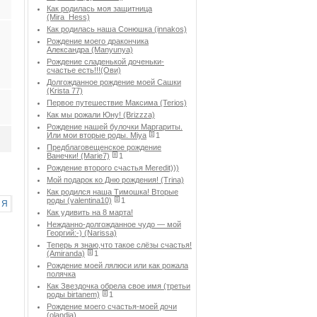
Как родилась моя защитница
(Mira_Hess)
Как родилась наша Сонюшка (innakos)
Рождение моего дракончика
Александра (Manyunya)
Рождение сладенькой доченьки-
счастье есть!!!(Ови)
Долгожданное рождение моей Сашки
(Krista 77)
Первое путешествие Максима (Terios)
Как мы рожали Юну! (Brizzza)
Рождение нашей булочки Маргариты.
Или мои вторые роды. Miya
1
Предблаговещенское рождение
Ванечки! (Marie7)
1
Рождение второго счастья Meredit)))
Мой подарок ко Дню рождения! (Trina)
Как родился наша Тимошка! Вторые
роды (valentina10)
1
Я
Как удивить на 8 марта!
Нежданно-долгожданное чудо — мой
Георгий:-) (Narissa)
Теперь я знаю,что такое слёзы счастья!
(Amiranda)
1
Рождение моей лялюси или как рожала
полячка
Как Звездочка обрела свое имя (третьи
роды birtanem)
1
Рождение моего счастья-моей дочи
(olandia)