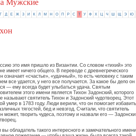
а Мужские
Г
Д
Е
Ж
З
И
К
Л
М
Н
О
П
Р
С
Т
У
Ф
Х
Ц
Ч
Ш
Щ
Э
Ю
хон
ссию это имя пришло из Византии. Со словом «тихий» это
не имеет ничего общего. В переводе с древнегреческого
н означает «счастье», «удачный», то есть человеку с таким
ем все удается, у него все получается. За какое бы дело он
ся — ему всегда будет улыбаться удача. Святым
овителем этого имени является Тихон Задонский, которого
е называют святитель Тихон и Задонский чудотворец. Этот
ой умер в 1783 году. Люди верили, что он помогает избавит
азличных тягостей, бед и невзгод. Считали, что святитель
н может, творить чудеса, поэтому и назвали его — Задонск
творец.
 вы обладатель такого интересного и замечательного имени
лавное пожелание — чтобы ваша жизнь была всегда такой,