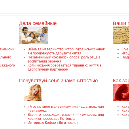
Дела семейные
Ваши 
зачем они
Війна та материнство: історії українських жінок,
Съе
які продовжують дарувати життя
Что 
ального
Незаменимый союзник и опора: роль отца в
Под
воспитании ребенка
ебажаного
Коли кохання обертається тиранією: життя з
деспотичним партнером
Почувствуй себя знаменитостью
Как з
«А остальное в дневнике» или наша знакомая
Как
незнакомка
Как 
Все, что происходит в жизни — к лучшему, или
Как 
хроники переездов Котёныш
Интервью Кефир «До и после»