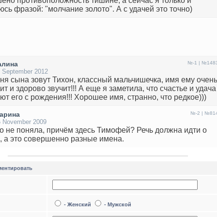
ено противоположность тишине, а сейчас я только и
юсь фразой: "молчание золото". А с удачей это точно)
алина
№-1 | №148
1 September 2012
еня сына зовут Тихон, классный мальчишечка, имя ему очен
т и здорово звучит!!! А еще я заметила, что счастье и удача
ют его с рождения!!! Хорошее имя, странно, что редкое)))
арина
№-2 | №81
6 November 2009
то не поняла, причём здесь Тимофей? Речь должна идти о
, а это совершенно разные имена.
ентировать
- Женский
- Мужской