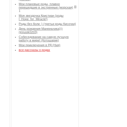
Мои плановые роды, плавно
перешедшие в экстренные (морская)
1
Моя звездочка Кристиан (роды
I_Hope_for_Miracle!)
Роды без боли :) (третьи роды Кисочки)
День рождения Манюньчика)))
(innusik0203)
Собеседование на самую лучшую
работу в мире! (Котошарик)
Мои приключения в РД (Ния)
все рассказы о родах