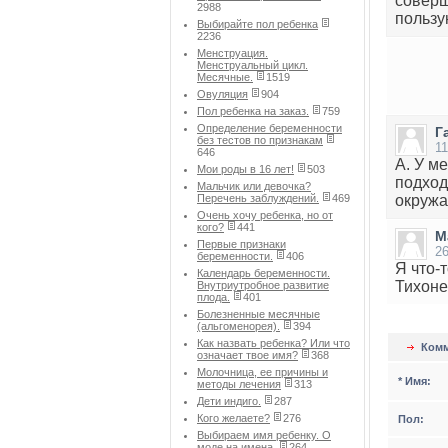
соверш
2988
пользу
Выбирайте пол ребенка
2236
Менструация.
Менструальный цикл.
Месячные.
1519
Овуляция
904
Пол ребенка на заказ.
759
Определение беременности
Г
без тестов по признакам
1
646
А. У м
Мои роды в 16 лет!
503
подходи
Мальчик или девочка?
Перечень заблуждений.
469
окружа
Очень хочу ребенка, но от
кого?
441
М
Первые признаки
2
беременности.
406
Я что-
Календарь беременности.
Тихоне
Внутриутробное развитие
плода.
401
Болезненные месячные
(альгоменорея).
394
Как назвать ребенка? Или что
Комм
означает твое имя?
368
Молочница, ее причины и
* Имя:
методы лечения
313
Дети индиго.
287
Кого желаете?
276
Пол:
Выбираем имя ребенку. О
моде на имена.
264