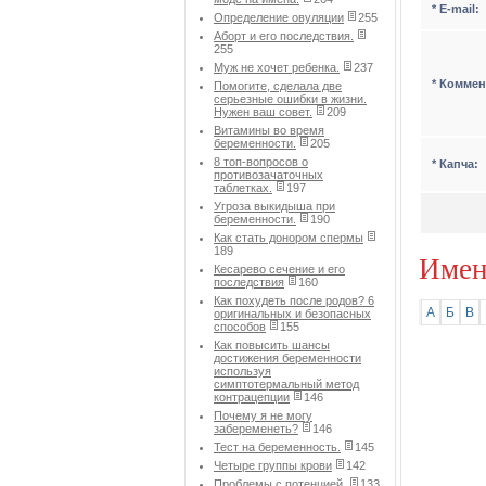
* Е-mail:
Определение овуляции
255
Аборт и его последствия.
255
Муж не хочет ребенка.
237
* Коммен
Помогите, сделала две
серьезные ошибки в жизни.
Нужен ваш совет.
209
Витамины во время
беременности.
205
8 топ-вопросов о
* Капча:
противозачаточных
таблетках.
197
Угроза выкидыша при
беременности.
190
Как стать донором спермы
189
Имен
Кесарево сечение и его
последствия
160
Как похудеть после родов? 6
А
Б
В
оригинальных и безопасных
способов
155
Как повысить шансы
достижения беременности
используя
симптотермальный метод
контрацепции
146
Почему я не могу
забеременеть?
146
Тест на беременность.
145
Четыре группы крови
142
Проблемы с потенцией.
133