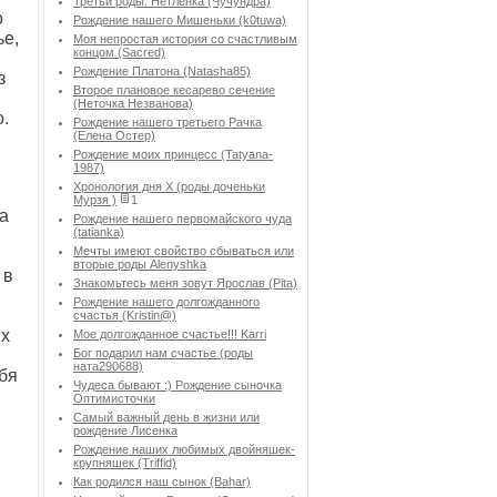
Третьи роды. Нетленка (Чучундра)
о
Рождение нашего Мишеньки (k0tuwa)
ье,
Моя непростая история со счастливым
концом (Sacred)
Рождение Платона (Natasha85)
з
Второе плановое кесарево сечение
(Неточка Незванова)
о.
Рождение нашего третьего Рачка
(Елена Остер)
Рождение моих принцесс (Tatyana-
1987)
Хронология дня Х (роды доченьки
Мурзя )
1
а
Рождение нашего первомайского чуда
(tatianka)
Мечты имеют свойство сбываться или
вторые роды Аlenyshka
 в
Знакомьтесь меня зовут Ярослав (Pita)
Рождение нашего долгожданного
счастья (Kristin@)
ых
Мое долгожданное счастье!!! Karri
Бог подарил нам счастье (роды
ната290688)
ебя
Чудеса бывают :) Рождение сыночка
Оптимисточки
Cамый важный день в жизни или
рождение Лисенка
Рождение наших любимых двойняшек-
крупняшек (Triffid)
Как родился наш сынок (Bahar)