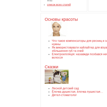
85
список всех статей
Основы красоты
Что такое компенсаторы для ресниц и 
нужны
Як використовувати хайлайтер для візу
збільшення губ та очей
Електроепіляція: назавжди позбався н
волосся
Сказки
Лесной детский сад
Ёлочка душистая, ёлочка пушистая…
Дятел-стоматолог