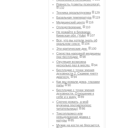
Ревность (советы психолога).
132
Техника ороальтруизма
129
Базальная температура
119
Медицинский центр
116
Оплодотворение.
110
Не рожайте в Броварах,
Киевская обл. (Yulia)
107
Все, что вы хотели знать об
оральном сексе.
104
Эти критические дни.
100
Средства народной медицины
при бесплодии.
98
Овуляция возможна
несколько раз в месяц.
94
Бесплодие с точки зрения
духовности 2. Скажем «нет»
диагнозу.
94
Как мы рожали дома, глазами
папы
90
Бесплодие с точки зрения
духовности. Отношение к
себе и к миру.
89
Срочно рожать, а мой
мужчина против(вопрос
читательницы)
86
Токсоплазмоз или
невыдуманная драма с
натуры
85
Мужик на кости не бросается.