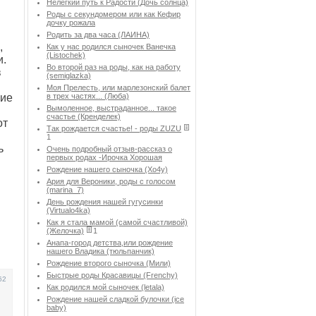
Нелегкий путь к Радости (Дочь солнца)
Роды с секундомером или как Кефир
дочку рожала
Родить за два часа (ЛАИНА)
,
Как у нас родился сыночек Ванечка
(Listochek)
и.
Во второй раз на роды, как на работу
в
(semiglazka)
Моя Прелесть, или марлезонский балет
гие
в трех частях... (Люба)
Вымоленное, выстраданное... такое
счастье (Кренделек)
от
Так рождается счастье! - роды ZUZU
1
ь
Очень подробный отзыв-рассказ о
первых родах -Ирочка Хорошая
Рождение нашего сыночка (Хо4у)
Ария для Вероники, роды с голосом
(marina_7)
День рождения нашей гугусинки
(Virtualo4ka)
Как я стала мамой (самой счастливой)
(Желочка)
1
Анапа-город детства,или рождение
нашего Владика (тюльпанчик)
Рождение второго сыночка (Мили)
Быстрые роды Красавицы (Frenchy)
62
Как родился мой сыночек (letala)
Рождение нашей сладкой булочки (ice
baby)