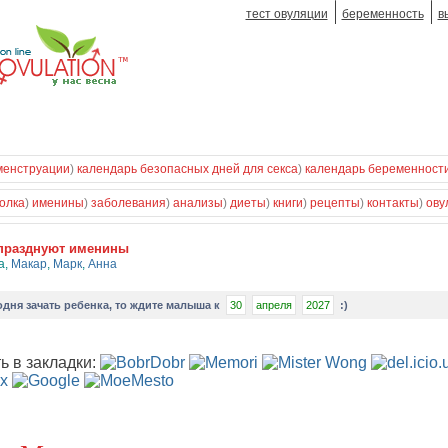
тест овуляции
беременность
в
менструации
)
календарь безопасных дней для секса
)
календарь беременност
олка
)
именины
)
заболевания
)
анализы
)
диеты
)
книги
)
рецепты
)
контакты
)
ову
празднуют именины
а
,
Макар
,
Марк
,
Анна
одня зачать ребенка
, то ждите малыша к
30
апреля
2027
:)
ь в закладки: