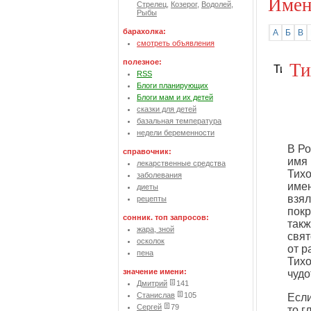
Имен
Стрелец
,
Козерог
,
Водолей
,
Рыбы
барахолка:
А
Б
В
смотреть объявления
Ти
полезное:
RSS
Блоги планирующих
Блоги мам и их детей
сказки для детей
базальная температура
недели беременности
В Ро
справочник:
имя 
лекарственные средства
Тихо
заболевания
имен
диеты
взял
рецепты
покр
сонник. топ запросов:
такж
жара, зной
свят
осколок
от р
пена
Тихо
значение имени:
чудо
Дмитрий
141
Станислав
105
Если
Сергей
79
то г