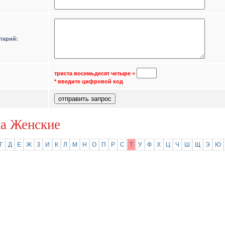
тарий:
триста восемьдесят четыре
=
* введите цифровой код
а Женские
Г
Д
Е
Ж
З
И
К
Л
М
Н
О
П
Р
С
Т
У
Ф
Х
Ц
Ч
Ш
Щ
Э
Ю