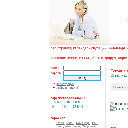
регистрация
)
календарь овуляции
)
календарь 
значение имени
)
сонник
)
статьи
)
форум
)
барах
логин:
Cегодня 
пароль:
Олимпиад
регистрация
Если
сег
забыли пароль?
зарегистрировалось:
сегодня
вчера
всего
Добавит
0
0
174649
гороскоп:
Овен
,
Телец
,
Близнецы
,
Рак
,
Лев
,
Дева
,
Весы
,
Скорпион
,