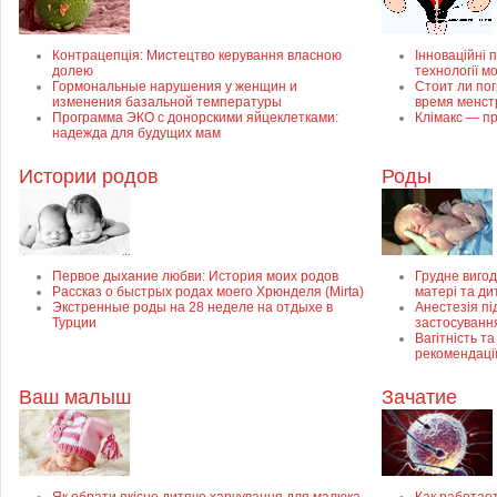
Контрацепція: Мистецтво керування власною
Інноваційні п
долею
технології м
Гормональные нарушения у женщин и
Стоит ли пог
изменения базальной температуры
время менст
Программа ЭКО с донорскими яйцеклетками:
Клімакс — пр
надежда для будущих мам
Истории родов
Роды
Первое дыхание любви: История моих родов
Грудне вигод
Рассказ о быстрых родах моего Хрюнделя (Mirta)
матері та ди
Экстренные роды на 28 неделе на отдыхе в
Анестезія пі
Турции
застосуванн
Вагітність та
рекомендаці
Ваш малыш
Зачатие