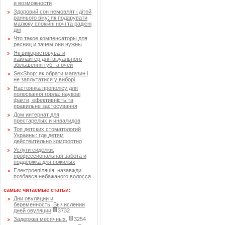
и возможности
Здоровий сон немовлят і дітей
раннього віку: як подарувати
малюку спокійні ночі та радісні
дні
Что такое компенсаторы для
ресниц и зачем они нужны
Як використовувати
хайлайтер для візуального
збільшення губ та очей
SexShop: як обрати магазин і
не заплутатися у виборі
Настоянка прополісу для
полоскання горла: наукові
факти, ефективність та
правильне застосування
Дом интернат для
престарелых и инвалидов
Топ детских стоматологий
Украины: где детям
действительно комфортно
Услуги сиделки:
профессиональная забота и
поддержка для пожилых
Електроепіляція: назавжди
позбався небажаного волосся
самые читаемые статьи:
Дни овуляции и
беременность. Вычислении
дней овуляции
3732
Задержка месячных.
3254