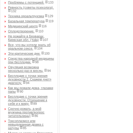
Проблемы с потенцией.
133
Ревность (советы психолога).
132
Техника ороальтруизма
129
Базальная температура
119
Медицинский центр
116
Оплодотворение.
110
Не рожайте в Броварах,
Киевская обл. (Yulia)
107
Все, что вы хотели знать об
оральном сексе.
104
Эти критические дни.
100
Средства народной медицины
при бесплодии.
98
Овуляция возможна
несколько раз в месяц.
94
Бесплодие с точки зрения
духовности 2. Скажем «нет»
диагнозу.
94
Как мы рожали дома, глазами
папы
90
Бесплодие с точки зрения
духовности. Отношение к
себе и к миру.
89
Срочно рожать, а мой
мужчина против(вопрос
читательницы)
86
Токсоплазмоз или
невыдуманная драма с
натуры
85