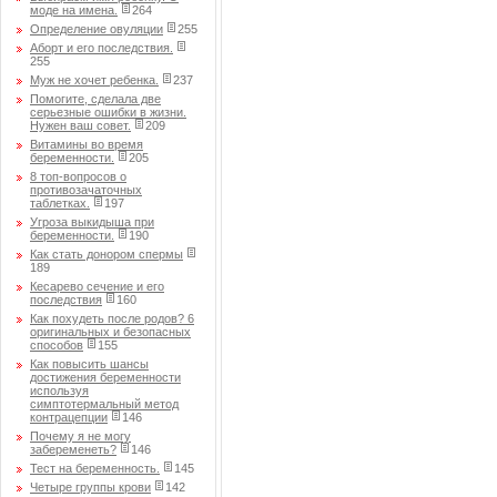
моде на имена.
264
Определение овуляции
255
Аборт и его последствия.
255
Муж не хочет ребенка.
237
Помогите, сделала две
серьезные ошибки в жизни.
Нужен ваш совет.
209
Витамины во время
беременности.
205
8 топ-вопросов о
противозачаточных
таблетках.
197
Угроза выкидыша при
беременности.
190
Как стать донором спермы
189
Кесарево сечение и его
последствия
160
Как похудеть после родов? 6
оригинальных и безопасных
способов
155
Как повысить шансы
достижения беременности
используя
симптотермальный метод
контрацепции
146
Почему я не могу
забеременеть?
146
Тест на беременность.
145
Четыре группы крови
142