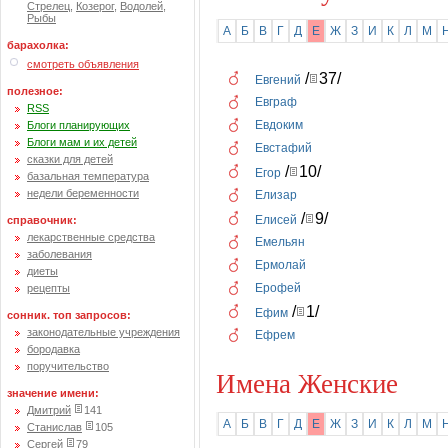
Стрелец
,
Козерог
,
Водолей
,
Рыбы
А
Б
В
Г
Д
Е
Ж
З
И
К
Л
М
барахолка:
смотреть объявления
/
37/
Евгений
полезное:
Евграф
RSS
Евдоким
Блоги планирующих
Блоги мам и их детей
Евстафий
сказки для детей
/
10/
Егор
базальная температура
недели беременности
Елизар
/
9/
Елисей
справочник:
лекарственные средства
Емельян
заболевания
Ермолай
диеты
Ерофей
рецепты
/
1/
Ефим
сонник. топ запросов:
законодательные учреждения
Ефрем
бородавка
поручительство
Имена Женские
значение имени:
Дмитрий
141
А
Б
В
Г
Д
Е
Ж
З
И
К
Л
М
Станислав
105
Сергей
79