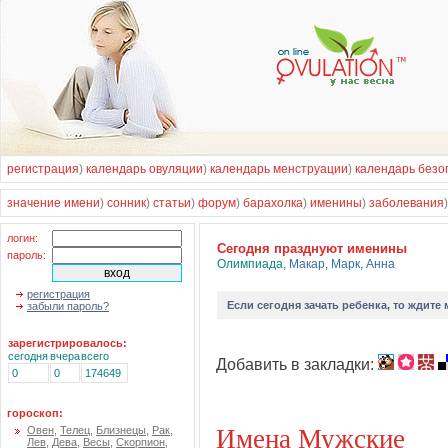
регистрация
)
календарь овуляции
)
календарь менструации
)
календарь безо
значение имени
)
сонник
)
статьи
)
форум
)
барахолка
)
именины
)
заболевания
логин:
Cегодня празднуют именины
пароль:
Олимпиада
,
Макар
,
Марк
,
Анна
регистрация
Если
сегодня зачать ребенка
, то ждите
забыли пароль?
зарегистрировалось:
сегодня
вчера
всего
Добавить в закладки:
0
0
174649
гороскоп:
Имена Мужские
Овен
,
Телец
,
Близнецы
,
Рак
,
Лев
,
Дева
,
Весы
,
Скорпион
,