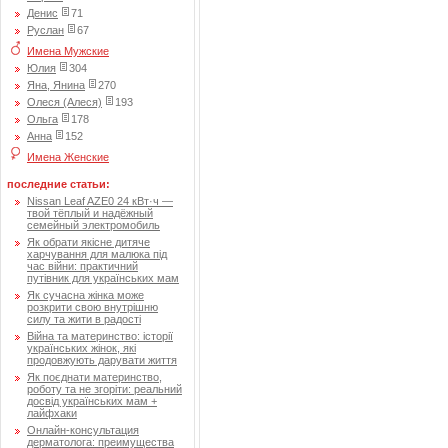
Денис
71
Руслан
67
Имена Мужские
Юлия
304
Яна, Янина
270
Олеся (Алеся)
193
Ольга
178
Анна
152
Имена Женские
последние статьи:
Nissan Leaf AZE0 24 кВт·ч —
твой тёплый и надёжный
семейный электромобиль
Як обрати якісне дитяче
харчування для малюка під
час війни: практичний
путівник для українських мам
Як сучасна жінка може
розкрити свою внутрішню
силу та жити в радості
Війна та материнство: історії
українських жінок, які
продовжують дарувати життя
Як поєднати материнство,
роботу та не згоріти: реальний
досвід українських мам +
лайфхаки
Онлайн-консультация
дерматолога: преимущества