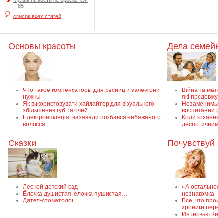
Мужик на кости не бросается.
85
список всех статей
Основы красоты
Дела семей
Что такое компенсаторы для ресниц и зачем они
Війна та мате
нужны
які продовж
Як використовувати хайлайтер для візуального
Незаменимый
збільшення губ та очей
воспитании 
Електроепіляція: назавжди позбався небажаного
Коли кохання
волосся
деспотичним
Сказки
Почувствуй 
Лесной детский сад
«А остально
Ёлочка душистая, ёлочка пушистая…
незнакомка
Дятел-стоматолог
Все, что про
хроники пер
Интервью Ке