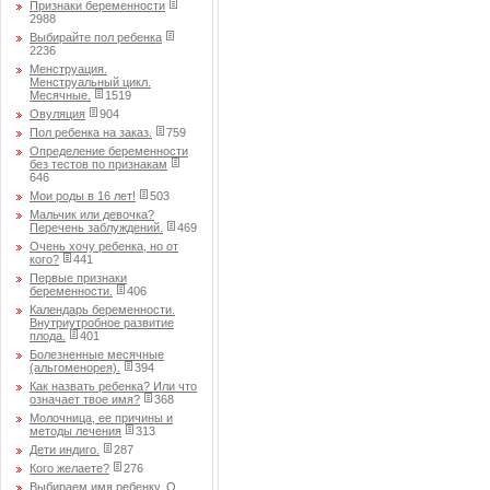
Признаки беременности
2988
Выбирайте пол ребенка
2236
Менструация.
Менструальный цикл.
Месячные.
1519
Овуляция
904
Пол ребенка на заказ.
759
Определение беременности
без тестов по признакам
646
Мои роды в 16 лет!
503
Мальчик или девочка?
Перечень заблуждений.
469
Очень хочу ребенка, но от
кого?
441
Первые признаки
беременности.
406
Календарь беременности.
Внутриутробное развитие
плода.
401
Болезненные месячные
(альгоменорея).
394
Как назвать ребенка? Или что
означает твое имя?
368
Молочница, ее причины и
методы лечения
313
Дети индиго.
287
Кого желаете?
276
Выбираем имя ребенку. О