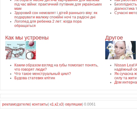
Як обрати якісне дитяче харчування для малюка
Как работае
під час війни: практичний путівник для українських
Безплідність 
мам
діагностика 
Здоровий сон немовлят і дітей раннього віку: як
Сучасні мет
подарувати малюку спокійні ночі та радісні дні
Логопед для ребенка 2 лет: когда пора
обращаться
Как мы устроены
Другое
Каким образом взгляд на губы помогает понять,
Nissan Leaf 
что говорят люди?
надёжный с
Что такое менструальный цикл?
Як сучасна ж
Будова статевих клітин
силу та жити
Дом интерна
рекламодателю
)
контакты
)
к1
,
к2
,
к3
)
овуляшки
) 0.0061