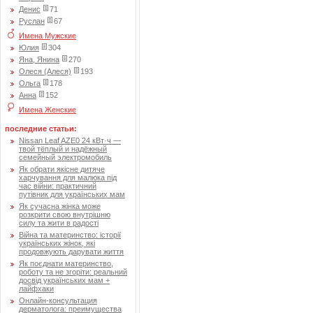
Денис
71
Руслан
67
Имена Мужские
Юлия
304
Яна, Янина
270
Олеся (Алеся)
193
Ольга
178
Анна
152
Имена Женские
последние статьи:
Nissan Leaf AZE0 24 кВт·ч —
твой тёплый и надёжный
семейный электромобиль
Як обрати якісне дитяче
харчування для малюка під
час війни: практичний
путівник для українських мам
Як сучасна жінка може
розкрити свою внутрішню
силу та жити в радості
Війна та материнство: історії
українських жінок, які
продовжують дарувати життя
Як поєднати материнство,
роботу та не згоріти: реальний
досвід українських мам +
лайфхаки
Онлайн-консультация
дерматолога: преимущества