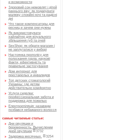
и возможности
Здоровий сон немовлят і дітей
раннього віку: як подарувати
малюку спокійні ночі та радісні
дні
Что такое компенсаторы для
ресниц и зачем они нужны
Як використовувати
хайлайтер для візуального
збільшення губ та очей
SexShop: як обрати магазин і
не заплутатися у виборі
Настоянка прополісу для
полоскання горла: наукові
факти, ефективність та
правильне застосування
Дом интернат для
престарелых и инвалидов
Топ детских стоматологий
Украины: где детям
действительно комфортно
Услуги сиделки:
профессиональная забота и
поддержка для пожилых
Електроепіляція: назавжди
позбався небажаного волосся
самые читаемые статьи:
Дни овуляции и
беременность. Вычислении
дней овуляции
3732
Задержка месячных.
3254