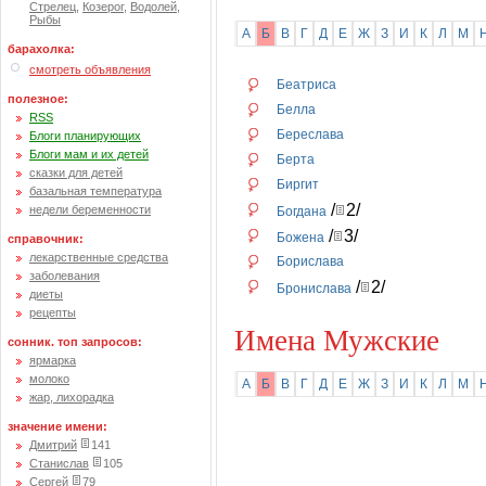
Стрелец
,
Козерог
,
Водолей
,
Рыбы
А
Б
В
Г
Д
Е
Ж
З
И
К
Л
М
барахолка:
смотреть объявления
Беатриса
полезное:
Белла
RSS
Береслава
Блоги планирующих
Блоги мам и их детей
Берта
сказки для детей
Биргит
базальная температура
/
2/
недели беременности
Богдана
/
3/
Божена
справочник:
лекарственные средства
Борислава
заболевания
/
2/
Бронислава
диеты
рецепты
Имена Мужские
сонник. топ запросов:
ярмарка
молоко
А
Б
В
Г
Д
Е
Ж
З
И
К
Л
М
жар, лихорадка
значение имени:
Дмитрий
141
Станислав
105
Сергей
79