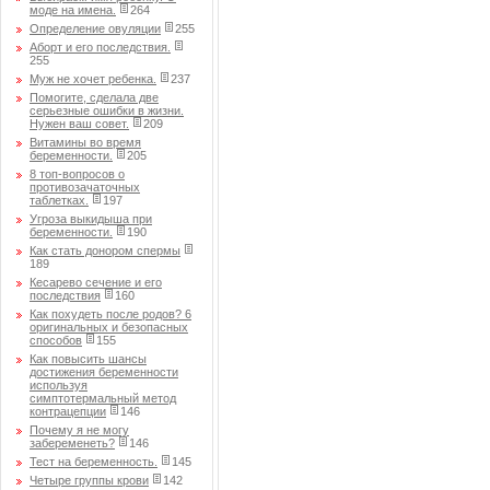
моде на имена.
264
Определение овуляции
255
Аборт и его последствия.
255
Муж не хочет ребенка.
237
Помогите, сделала две
серьезные ошибки в жизни.
Нужен ваш совет.
209
Витамины во время
беременности.
205
8 топ-вопросов о
противозачаточных
таблетках.
197
Угроза выкидыша при
беременности.
190
Как стать донором спермы
189
Кесарево сечение и его
последствия
160
Как похудеть после родов? 6
оригинальных и безопасных
способов
155
Как повысить шансы
достижения беременности
используя
симптотермальный метод
контрацепции
146
Почему я не могу
забеременеть?
146
Тест на беременность.
145
Четыре группы крови
142