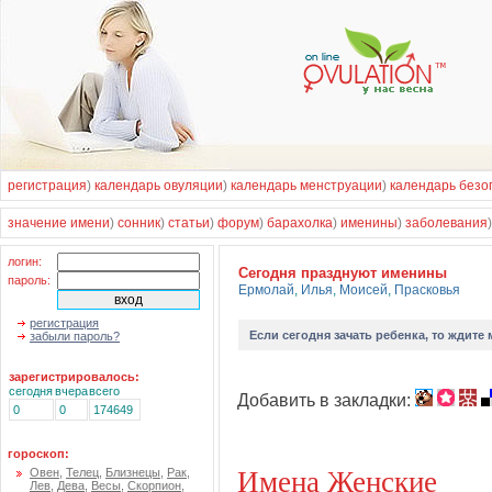
регистрация
)
календарь овуляции
)
календарь менструации
)
календарь безо
значение имени
)
сонник
)
статьи
)
форум
)
барахолка
)
именины
)
заболевания
логин:
Cегодня празднуют именины
пароль:
Ермолай
,
Илья
,
Моисей
,
Прасковья
регистрация
Если
сегодня зачать ребенка
, то ждите
забыли пароль?
зарегистрировалось:
сегодня
вчера
всего
Добавить в закладки:
0
0
174649
гороскоп:
Имена Женские
Овен
,
Телец
,
Близнецы
,
Рак
,
Лев
,
Дева
,
Весы
,
Скорпион
,