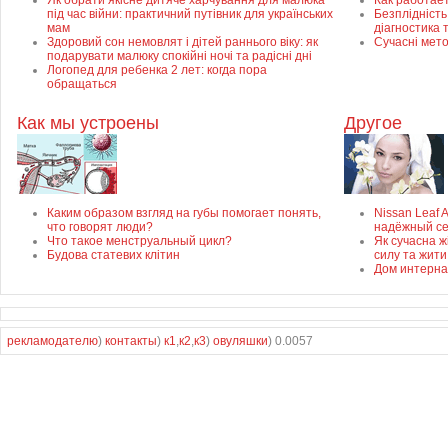
Як обрати якісне дитяче харчування для малюка
Как работае
під час війни: практичний путівник для українських
Безплідність 
мам
діагностика 
Здоровий сон немовлят і дітей раннього віку: як
Сучасні мет
подарувати малюку спокійні ночі та радісні дні
Логопед для ребенка 2 лет: когда пора
обращаться
Как мы устроены
Другое
Каким образом взгляд на губы помогает понять,
Nissan Leaf 
что говорят люди?
надёжный с
Что такое менструальный цикл?
Як сучасна ж
Будова статевих клітин
силу та жити
Дом интерна
рекламодателю
)
контакты
)
к1
,
к2
,
к3
)
овуляшки
) 0.0057