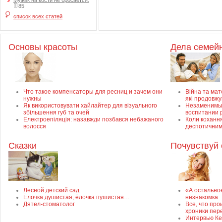
Мужик на кости не бросается.
85
список всех статей
Основы красоты
Дела семей
Что такое компенсаторы для ресниц и зачем они
Війна та мате
нужны
які продовж
Як використовувати хайлайтер для візуального
Незаменимый
збільшення губ та очей
воспитании 
Електроепіляція: назавжди позбався небажаного
Коли кохання
волосся
деспотичним
Сказки
Почувствуй 
Лесной детский сад
«А остально
Ёлочка душистая, ёлочка пушистая…
незнакомка
Дятел-стоматолог
Все, что про
хроники пер
Интервью Ке