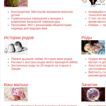
Контрацепція: Мистецтво керування власною
Інноваційні п
долею
технології м
Гормональные нарушения у женщин и
Стоит ли пог
изменения базальной температуры
время менст
Программа ЭКО с донорскими яйцеклетками:
Клімакс — пр
надежда для будущих мам
Истории родов
Роды
Первое дыхание любви: История моих родов
Грудне вигод
Рассказ о быстрых родах моего Хрюнделя (Mirta)
матері та ди
Экстренные роды на 28 неделе на отдыхе в
Анестезія пі
Турции
застосуванн
Вагітність та
рекомендаці
Ваш малыш
Зачатие