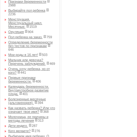
Признаки беременности
2988
Выбирайте пол ребенка
2236
Менструация.
Менструальный цикл.
Месячные.
1519
Овуляция
904
Пол ребенка на заказ.
759
Определение беременности
без тестов по признакам
646
Мои роды в 16 лет!
503
Мальчик или девочка?
Перечень заблуждений.
469
Очень хочу ребенка, но от
кого?
441
Первые признаки
беременности.
406
Календарь беременности.
Внутриутробное развитие
плода.
401
Болезненные месячные
(альгоменорея).
394
Как назвать ребенка? Или что
означает твое имя?
368
Молочница, ее причины и
методы лечения
313
Дети индиго.
287
Кого желаете?
276
Выбираем имя ребенку. О