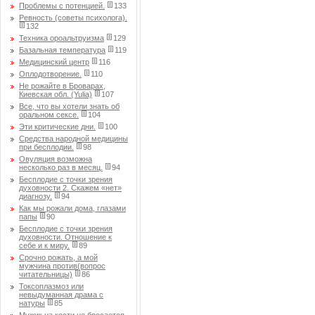
Проблемы с потенцией.
133
Ревность (советы психолога).
132
Техника ороальтруизма
129
Базальная температура
119
Медицинский центр
116
Оплодотворение.
110
Не рожайте в Броварах,
Киевская обл. (Yulia)
107
Все, что вы хотели знать об
оральном сексе.
104
Эти критические дни.
100
Средства народной медицины
при бесплодии.
98
Овуляция возможна
несколько раз в месяц.
94
Бесплодие с точки зрения
духовности 2. Скажем «нет»
диагнозу.
94
Как мы рожали дома, глазами
папы
90
Бесплодие с точки зрения
духовности. Отношение к
себе и к миру.
89
Срочно рожать, а мой
мужчина против(вопрос
читательницы)
86
Токсоплазмоз или
невыдуманная драма с
натуры
85