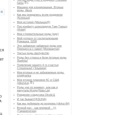
папы
1
Машина для клонирования. Вторые
роды, Alexk
Я
Как мы рождались всем роддомом
(Ксюнька)
Моя история (Малышк@)
Про конфету шоколадную Таю-Таюшу
(Илия)
Мои стремительные роды (жду)
Мой «отказ» от госпитализации
Ромашка_0209
Эти забавные-забавные роды или
Принцесса с нами! (Монмартра)
ся
Третьи роды dashylechki
Роды без страха и боли /вторые роды
ет
Львёны/
Появление нашего 4 го счастья
Стешеньки! (Эльвира)
Мои вторые и не забываемые роды.
smiglyanka
Мое второе плановое КС в США
(elisevka)
1
Роды «не по книжке», или как я
напугала Исиду(Nata Lia)
Рождение сладусика Oksik11
о
И так бывает!(KSUHA)
м.
Как мы добежали до роддома (slivka-84)
Второй раз... как впервой ...)))
(Таранючечка)
й,