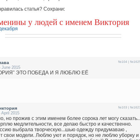
равилась статья? Сохрани:
менины у людей с именем Виктория
декабря
лава
№104 | №162
 June 2015
ОРИЯ" ЭТО ПОБЕДА И Я ЛЮБЛЮ ЕЁ
иктория
№103 | №162
 April 2015
о, но прожив с этим именем более сорока лет могу сказать..
ерплю медлительности, все делаю быстро и качественно.
сию выбрала творческую...шью одежду придумаваю ,
т свои модели. Люблю уют и порядок, но не люблю уборку и