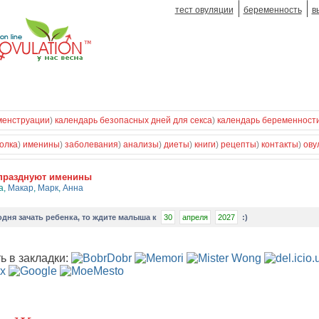
тест овуляции
беременность
в
менструации
)
календарь безопасных дней для секса
)
календарь беременност
олка
)
именины
)
заболевания
)
анализы
)
диеты
)
книги
)
рецепты
)
контакты
)
ову
празднуют именины
а
,
Макар
,
Марк
,
Анна
одня зачать ребенка
, то ждите малыша к
30
апреля
2027
:)
ь в закладки: