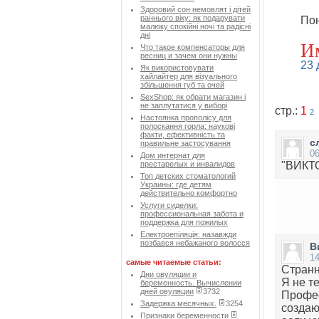
Здоровий сон немовлят і дітей
раннього віку: як подарувати
Пон
малюку спокійні ночі та радісні
дні
И
Что такое компенсаторы для
ресниц и зачем они нужны
23 
Як використовувати
хайлайтер для візуального
збільшення губ та очей
SexShop: як обрати магазин і
не заплутатися у виборі
стр.:
1
2
Настоянка прополісу для
полоскання горла: наукові
факти, ефективність та
с
правильне застосування
06
Дом интернат для
престарелых и инвалидов
"ВИКТ
Топ детских стоматологий
Украины: где детям
действительно комфортно
Услуги сиделки:
профессиональная забота и
поддержка для пожилых
Електроепіляція: назавжди
позбався небажаного волосся
В
14
самые читаемые статьи:
Странн
Дни овуляции и
Я не т
беременность. Вычислении
дней овуляции
3732
Профес
Задержка месячных.
3254
создаю
Признаки беременности