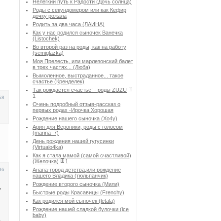
Нелегкий путь к Радости (Дочь солнца)
Роды с секундомером или как Кефир
дочку рожала
Родить за два часа (ЛАИНА)
Как у нас родился сыночек Ванечка
(Listochek)
Во второй раз на роды, как на работу
(semiglazka)
Моя Прелесть, или марлезонский балет
в трех частях... (Люба)
Вымоленное, выстраданное... такое
счастье (Кренделек)
Так рождается счастье! - роды ZUZU
1
58
Очень подробный отзыв-рассказ о
первых родах -Ирочка Хорошая
Рождение нашего сыночка (Хо4у)
Ария для Вероники, роды с голосом
(marina_7)
День рождения нашей гугусинки
(Virtualo4ka)
Как я стала мамой (самой счастливой)
(Желочка)
1
36
Анапа-город детства,или рождение
нашего Владика (тюльпанчик)
Рождение второго сыночка (Мили)
.
Быстрые роды Красавицы (Frenchy)
Как родился мой сыночек (letala)
Рождение нашей сладкой булочки (ice
baby)