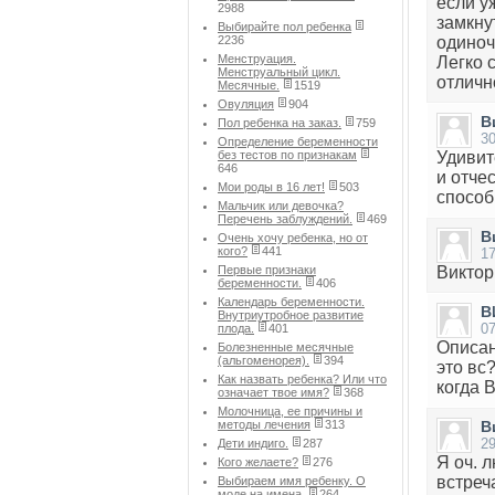
если у
2988
замкну
Выбирайте пол ребенка
2236
одиноч
Менструация.
Легко 
Менструальный цикл.
отличн
Месячные.
1519
Овуляция
904
В
Пол ребенка на заказ.
759
3
Определение беременности
без тестов по признакам
Удивит
646
и отче
Мои роды в 16 лет!
503
способ
Мальчик или девочка?
Перечень заблуждений.
469
В
Очень хочу ребенка, но от
кого?
441
17
Первые признаки
Виктор
беременности.
406
Календарь беременности.
В
Внутриутробное развитие
07
плода.
401
Описан
Болезненные месячные
(альгоменорея).
394
это вс
Как назвать ребенка? Или что
когда 
означает твое имя?
368
Молочница, ее причины и
методы лечения
313
В
29
Дети индиго.
287
Я оч. 
Кого желаете?
276
встреч
Выбираем имя ребенку. О
моде на имена.
264