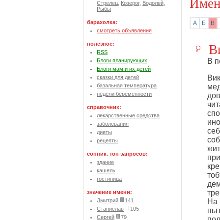
Имен
Стрелец
,
Козерог
,
Водолей
,
Рыбы
барахолка:
А
Б
В
смотреть объявления
В
полезное:
RSS
В п
Блоги планирующих
Блоги мам и их детей
Вик
сказки для детей
базальная температура
мед
недели беременности
дов
чит
справочник:
спо
лекарственные средства
ино
заболевания
себ
диеты
соб
рецепты
жит
сонник. топ запросов:
пр
здание
кре
кашель
тоб
гостиница
дем
тре
значение имени:
Дмитрий
141
На 
Станислав
105
пыт
Сергей
79
пол