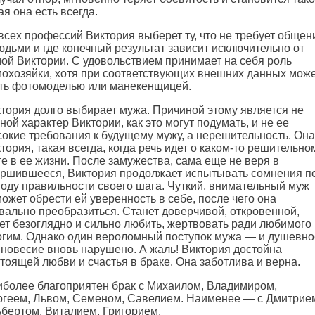
ая она есть всегда.
всех профессий Виктория выберет ту, что не требует общен
юдьми и где конечный результат зависит исключительно от
ой Виктории. С удовольствием принимает на себя роль
охозяйки, хотя при соответствующих внешних данных мож
ть фотомоделью или манекенщицей.
тория долго выбирает мужа. Причиной этому является не
ной характер Виктории, как это могут подумать, и не ее
окие требования к будущему мужу, а нерешительность. Она
тория, такая всегда, когда речь идет о каком-то решительно
е в ее жизни. После замужества, сама еще не веря в
ршившееся, Виктория продолжает испытывать сомнения п
оду правильности своего шага. Чуткий, внимательный муж
ожет обрести ей уверенность в себе, после чего она
вально преобразиться. Станет доверчивой, откровенной,
ет безоглядно и сильно любить, жертвовать ради любимого
гим. Однако один вероломный поступок мужа — и душевно
новесие вновь нарушено. А жаль! Виктория достойна
тоящей любви и счастья в браке. Она заботлива и верна.
более благоприятен брак с Михаилом, Владимиром,
геем, Львом, Семеном, Савелием. Наименее — с Дмитрие
бертом, Виталием, Григорием.