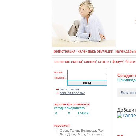
регистрация
)
календарь овуляции
)
календарь 
значение имени
)
сонник
)
статьи
)
форум
)
барах
логин:
Cегодня 
пароль:
Олимпиад
регистрация
Если
сег
забыли пароль?
зарегистрировалось:
сегодня
вчера
всего
Добавит
0
0
174649
гороскоп:
Овен
,
Телец
,
Близнецы
,
Рак
,
Лев
,
Дева
,
Весы
,
Скорпион
,