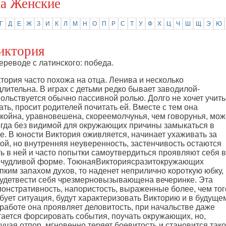
а Женские
Г
Д
Е
Ж
З
И
К
Л
М
Н
О
П
Р
С
Т
У
Ф
Х
Ц
Ч
Ш
Щ
Э
Ю
иктория
ереводе с латинского: победа.
тория часто похожа на отца. Ленива и несколько
лительна. В играх с детьми редко бывает заводилой-
ольствуется обычно пассивной ролью. Долго не хочет учить
ать, просит родителей почитать ей. Вместе с тем она
койна, уравновешена, скореемолчунья, чем говорунья, мож
гда без видимой для окружающих причины замыкаться в
е. В юности Виктория оживляется, начинает ухаживать за
ой, но внутренняя неуверенность, застенчивость остаются
ь в ней и часто попытки самоутвердиться проявляют себя в
ичудливой форме. ТоюнаяВикториясразитокружающих
пким запахом духов, то наденет неприлично короткую юбку,
удетвести себя чрезмерновызывающена вечеринке. Эта
онстративность, напористость, выраженные более, чем тог
бует ситуация, будут характеризовать Викторию и в будуще
работе она проявляет деловитость, при начальстве даже
ается форсировать события, поучать окружающих, но,
учая отпор, мгновенно теряет боевитость и становится тако