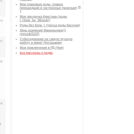
32
Мои плановые роды, плавно
перешедшие в экстренные (морская)
1
Моя звездочка Кристиан (роды
I_Hope_for_Miracle!)
70
Роды без боли :) (третьи роды Кисочки)
День рождения Манюньчика)))
(innusik0203)
Собеседование на самую лучшую
97
работу в мире! (Котошарик)
Мои приключения в РД (Ния)
все рассказы о родах
66
24
т
ю