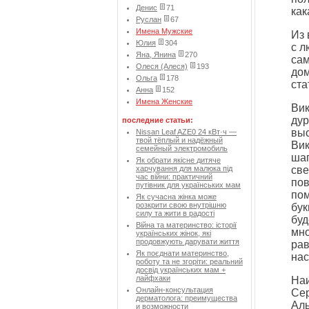
Денис
71
как
Руслан
67
Имена Мужские
Из 
Юлия
304
с л
Яна, Янина
270
сам
Олеся (Алеся)
193
дом
Ольга
178
ста
Анна
152
Имена Женские
Вик
дур
последние статьи:
выс
Nissan Leaf AZE0 24 кВт·ч —
твой тёплый и надёжный
Вик
семейный электромобиль
шаг
Як обрати якісне дитяче
харчування для малюка під
све
час війни: практичний
пов
путівник для українських мам
пом
Як сучасна жінка може
розкрити свою внутрішню
бук
силу та жити в радості
буд
Війна та материнство: історії
мно
українських жінок, які
продовжують дарувати життя
рав
Як поєднати материнство,
нас
роботу та не згоріти: реальний
досвід українських мам +
лайфхаки
Наи
Онлайн-консультация
Сер
дерматолога: преимущества
Аль
и возможности