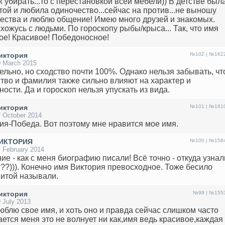
ж убирать...то с перестановкой всей мебели)) В детстве был
той и любила одиночество...сейчас на против...не выношу
ества и люблю общение! Имею много друзей и знакомых.
схожусь с людьми. По гороскопу рыбы/крыса... Так, что имя
ое! Красивое! Победоносное!
иктория
№102 | №162
0 March 2015
ельно, но сходство почти 100%. Однако нельзя забывать, чт
ство и фамилия также сильно влияют на характер и
ности. Да и гороскоп нельзя упускать из вида.
иктория
№101 | №161
 October 2014
ия-Победа. Вот поэтому мне нравится мое имя.
ИКТОРИЯ
№100 | №158
 February 2014
ие - как с меня биографию писали! Всё точно - откуда узнал
???))). Конечно имя Виктория превосходное. Тоже бесило
Витой называли.
иктория
№99 | №155
 July 2013
люблю свое имя, и хоть оно и правда сейчас слишком часто
ается меня это не волнует ни как,имя ведь красивое,каждая