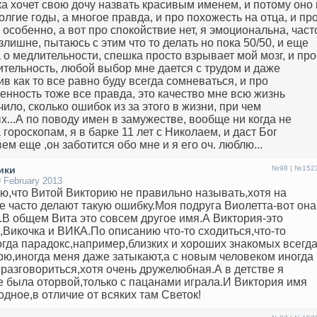
а хочет свою дочу назвать красивым именем, и потому оно 
олгие годы, а многое правда, и про похожесть на отца, и пр
 особенно, а вот про спокойствие нет, я эмоциональна, част
злишне, пытаюсь с этим что то делать но пока 50/50, и еще
 о медлительности, спешка просто взрывает мой мозг, и про
тельность, любой выбор мне дается с трудом и даже
ив как то все равно буду всегда сомневаться, и про
енность тоже все правда, это качество мне всю жизнь
чило, сколько ошибок из за этого в жизни, при чем
х...А по поводу имен в замужестве, вообще ни когда не
 гороскопам, я в барке 11 лет с Николаем, и даст Бог
ем еще ,он заботится обо мне и я его оч. люблю...
ики
№98 | №152
 February 2013
ю,что Витой Викторию не правильно называть,хотя на
е часто делают такую ошибку.Моя подруга Виолетта-вот она
.В общем Вита это совсем другое имя.А Виктория-это
,Викочка и ВИКА.По описанию что-то сходиться,что-то
огда парадокс,например,близких и хороших знакомых всегд
рю,иногда меня даже затыкают,а с новым человеком иногда
 разговориться,хотя очень дружелюбная.А в детстве я
 была оторвой,только с пацанами играла.И Виктория имя
одное,в отличие от всяких там Светок!