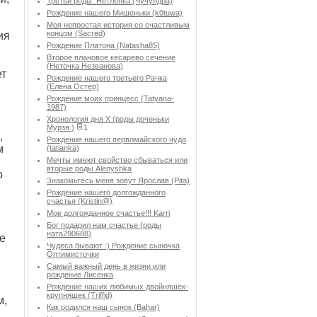
Третьи роды. Нетленка (Чучундра)
Рождение нашего Мишеньки (k0tuwa)
Моя непростая история со счастливым
концом (Sacred)
ия
Рождение Платона (Natasha85)
Второе плановое кесарево сечение
(Неточка Незванова)
ет
Рождение нашего третьего Рачка
(Елена Остер)
Рождение моих принцесс (Tatyana-
1987)
Хронология дня Х (роды доченьки
Мурзя )
1
,
Рождение нашего первомайского чуда
м
(tatianka)
Мечты имеют свойство сбываться или
вторые роды Аlenyshka
о
Знакомьтесь меня зовут Ярослав (Pita)
Рождение нашего долгожданного
счастья (Kristin@)
Мое долгожданное счастье!!! Karri
Бог подарил нам счастье (роды
ната290688)
е
Чудеса бывают :) Рождение сыночка
Оптимисточки
Cамый важный день в жизни или
рождение Лисенка
Рождение наших любимых двойняшек-
крупняшек (Triffid)
м,
Как родился наш сынок (Bahar)