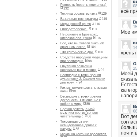
в
Ревность (советы психолога).
08
132
всё пр
Техника ороальтруизма
129
Базальная температура
119
В
Медицинский центр
116
15
Оплодотворение.
110
Мое им
Не рожайте в Броварах,
Киевская обл. (Yulia)
107
в
Все, что вы хотели знать об
оральном сексе.
104
1
Эти критические дни.
100
хрень п
Средства народной медицины
при бесплодии.
98
О
Овуляция возможна
2
несколько раз в месяц.
94
Моей д
Бесплодие с точки зрения
сказат
духовности 2. Скажем «нет»
диагнозу.
94
Естест
Как мы рожали дома, глазами
катего
папы
90
напори
Бесплодие с точки зрения
духовности. Отношение к
себе и к миру.
89
В
Срочно рожать, а мой
0
мужчина против(вопрос
Вот де
читательницы)
86
соглас
Токсоплазмоз или
невыдуманная драма с
больши
натуры
85
почти 
Мужик на кости не бросается.