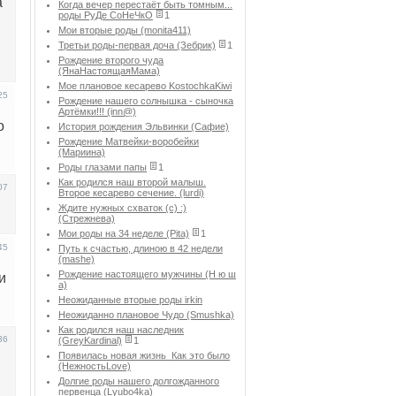
а
Когда вечер перестаёт быть томным...
роды РуДе СоНеЧкО
1
Мои вторые роды (monita411)
Третьи роды-первая доча (Зебрик)
1
Рождение второго чуда
(ЯнаНастоящаяМама)
Мое плановое кесарево KostochkaKiwi
25
Рождение нашего солнышка - сыночка
Артёмки!!! (inn@)
о
История рождения Эльвинки (Сафие)
Рождение Матвейки-воробейки
(Мариина)
Роды глазами папы
1
Как родился наш второй малыш.
07
Второе кесарево сечение. (lurdi)
Ждите нужных схваток (с) :)
(Стрежнева)
Мои роды на 34 неделе (Pita)
1
45
Путь к счастью, длиною в 42 недели
(mashe)
Рождение настоящего мужчины (Н ю ш
и
а)
Неожиданные вторые роды irkin
Неожиданно плановое Чудо (Smushka)
Как родился наш наследник
36
(GreyKardinal)
1
Появилась новая жизнь_Как это было
(НежностьLove)
Долгие роды нашего долгожданного
первенца (Lyubo4ka)