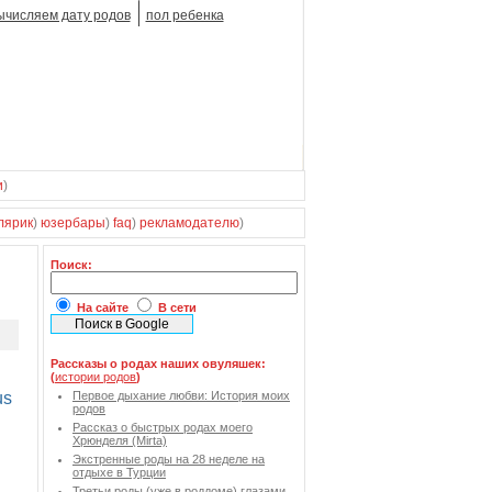
ычисляем дату родов
пол ребенка
и
)
лярик
)
юзербары
)
faq
)
рекламодателю
)
Поиск:
На сайте
В сети
Рассказы о родах наших овуляшек:
(
истории родов
)
Первое дыхание любви: История моих
родов
Рассказ о быстрых родах моего
Хрюнделя (Mirta)
Экстренные роды на 28 неделе на
отдыхе в Турции
Третьи роды (уже в роддоме) глазами