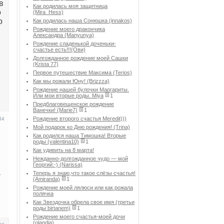
в
Как родилась моя защитница
о
(Mira_Hess)
о
Как родилась наша Сонюшка (innakos)
Рождение моего дракончика
Александра (Manyunya)
Рождение сладенькой доченьки-
счастье есть!!!(Ови)
Долгожданное рождение моей Сашки
(Krista 77)
Первое путешествие Максима (Terios)
Как мы рожали Юну! (Brizzza)
Рождение нашей булочки Маргариты.
Или мои вторые роды. Miya
1
Предблаговещенское рождение
Ванечки! (Marie7)
1
Рождение второго счастья Meredit)))
34
Мой подарок ко Дню рождения! (Trina)
Как родился наша Тимошка! Вторые
роды (valentina10)
1
Как удивить на 8 марта!
Нежданно-долгожданное чудо — мой
Георгий:-) (Narissa)
а
Теперь я знаю,что такое слёзы счастья!
(Amiranda)
1
Рождение моей лялюси или как рожала
полячка
Как Звездочка обрела свое имя (третьи
роды birtanem)
1
Рождение моего счастья-моей дочи
(olandia)