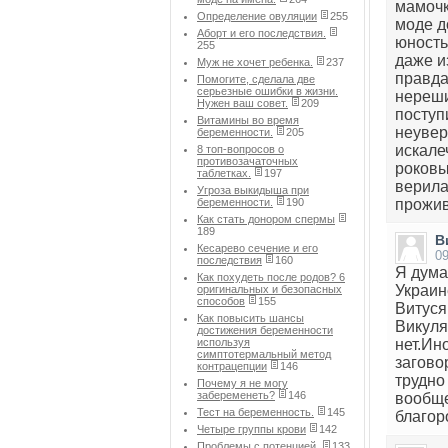
мамочк
Определение овуляции
255
моде д
Аборт и его последствия.
юность
255
даже и
Муж не хочет ребенка.
237
правда
Помогите, сделала две
серьезные ошибки в жизни.
нереши
Нужен ваш совет.
209
поступ
Витамины во время
неувер
беременности.
205
искале
8 топ-вопросов о
противозачаточных
роковы
таблетках.
197
верила
Угроза выкидыша при
беременности.
190
прожив
Как стать донором спермы
189
В
Кесарево сечение и его
09
последствия
160
Я дума
Как похудеть после родов? 6
Украин
оригинальных и безопасных
способов
155
Витуся
Как повысить шансы
Викуля
достижения беременности
используя
нет.Ин
симптотермальный метод
загово
контрацепции
146
трудно
Почему я не могу
забеременеть?
146
вообще
Тест на беременность.
145
благор
Четыре группы крови
142
Проблемы с потенцией.
133