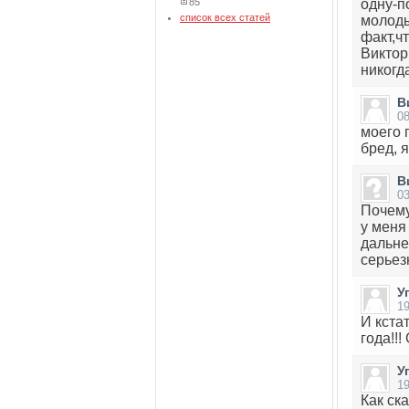
85
одну-п
список всех статей
молоды
факт,ч
Виктор
никогд
В
08
моего 
бред, 
В
03
Почему
у меня
дальне
серьез
У
1
И кста
года!!
У
1
Как ск