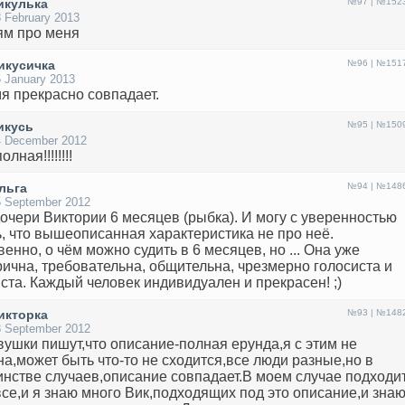
икулька
№97 | №152
 February 2013
ям про меня
икусичка
№96 | №151
 January 2013
я прекрасно совпадает.
икусь
№95 | №150
4 December 2012
олная!!!!!!!!
льга
№94 | №148
5 September 2012
очери Виктории 6 месяцев (рыбка). И могу с уверенностью
ь, что вышеописанная характеристика не про неё.
венно, о чём можно судить в 6 месяцев, но ... Она уже
рична, требовательна, общительна, чрезмерно голосиста и
ста. Каждый человек индивидуален и прекрасен! ;)
икторка
№93 | №148
8 September 2012
вушки пишут,что описание-полная ерунда,я с этим не
на,может быть что-то не сходится,все люди разные,но в
нстве случаев,описание совпадает.В моем случае подходи
все,и я знаю много Вик,подходящих под это описание,и зна