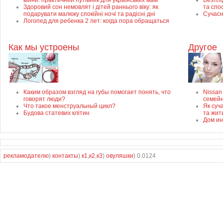
війни: практичний путівник для українських мам
Безплід
Здоровий сон немовлят і дітей раннього віку: як
та спо
подарувати малюку спокійні ночі та радісні дні
Сучасн
Логопед для ребенка 2 лет: когда пора обращаться
Как мы устроены
Другое
Каким образом взгляд на губы помогает понять, что
Nissan
говорят люди?
семей
Что такое менструальный цикл?
Як суч
Будова статевих клітин
та жит
Дом ин
рекламодателю
)
контакты
)
к1
,
к2
,
к3
)
овуляшки
) 0.0124