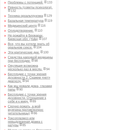
Проблемы с потенцией.
133
Ревность (советы психолога).
132
Техника ороальтруизма
129
Базальная температура
119
Медицинский центр
116
Оплодотворение.
110
Не рожайте в Броварах,
Киевская обл. (Yulia)
107
Все, что вы хотели знать об
оральном сексе.
104
Эти критические дни.
100
Средства народной медицины
при бесплодии.
98
Овуляция возможна
несколько раз в месяц.
94
Бесплодие с точки зрения
духовности 2. Скажем «нет»
диагнозу.
94
Как мы рожали дома, глазами
папы
90
Бесплодие с точки зрения
духовности. Отношение к
себе и к миру.
89
Срочно рожать, а мой
мужчина против(вопрос
читательницы)
86
Токсоплазмоз или
невыдуманная драма с
натуры
85