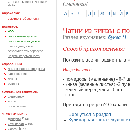
Смачного!
Стрелец
,
Козерог
,
Водолей
,
Рыбы
А
Б
В
Г
Д
Е
Ж
З
И
Й
К
барахолка:
смотреть объявления
полезное:
Чатни из кинзы с п
RSS
буква Ч
Раздел вкусняшек:
Блоги планирующих
Блоги мам и их детей
Способ приготовления:
сказки для детей
базальная температура
недели беременности
Положите все ингредиенты в к
справочник:
Ингредиенты:
лекарственные средства
заболевания
- помидоры (маленькие) - 6-7 ш
диеты
- кинза (зеленые листья) -2 пуч
рецепты
- зеленый перец чили - 6 шт.
сонник. топ запросов:
- соль.
фейерверк
ногти
Пригодится рецепт? Сохрани:
племянники
←
Вернуться в раздел
значение имени:
→
Кулинарная книга Овуляше
Дмитрий
141
Станислав
105
Сергей
79