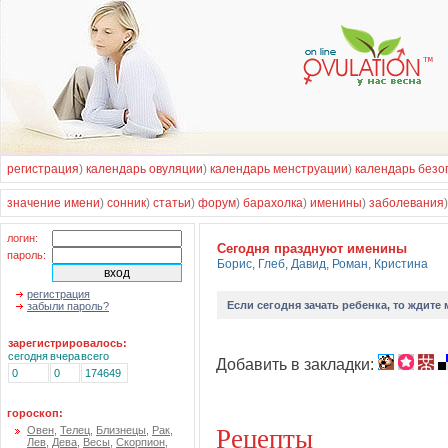
регистрация
)
календарь овуляции
)
календарь менструации
)
календарь безо
значение имени
)
сонник
)
статьи
)
форум
)
барахолка
)
именины
)
заболевания
логин:
Cегодня празднуют именины
пароль:
Борис
,
Глеб
,
Давид
,
Роман
,
Кристина
регистрация
Если
сегодня зачать ребенка
, то ждите
забыли пароль?
зарегистрировалось:
сегодня
вчера
всего
Добавить в закладки:
0
0
174649
гороскоп:
Рецепты
Овен
,
Телец
,
Близнецы
,
Рак
,
Лев
,
Дева
,
Весы
,
Скорпион
,