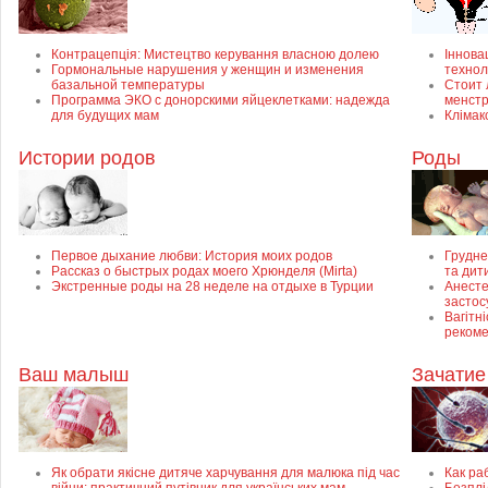
Контрацепція: Мистецтво керування власною долею
Інновац
Гормональные нарушения у женщин и изменения
технол
базальной температуры
Стоит 
Программа ЭКО с донорскими яйцеклетками: надежда
менст
для будущих мам
Клімак
Истории родов
Роды
Первое дыхание любви: История моих родов
Грудне
Рассказ о быстрых родах моего Хрюнделя (Mirta)
та дит
Экстренные роды на 28 неделе на отдыхе в Турции
Анесте
застос
Вагітні
рекоме
Ваш малыш
Зачатие
Як обрати якісне дитяче харчування для малюка під час
Как ра