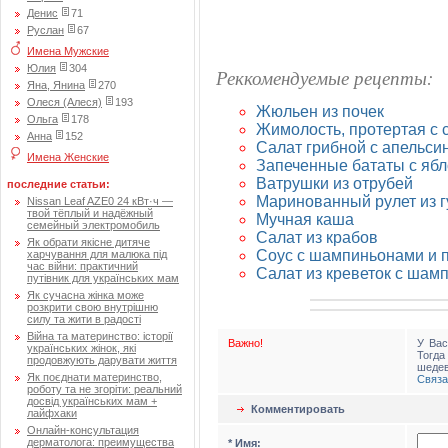
Денис
71
Руслан
67
Имена Мужские
Юлия
304
Реккомендуемые рецепты:
Яна, Янина
270
Олеся (Алеся)
193
Жюльен из почек
Ольга
178
Жимолость, протертая с 
Анна
152
Салат грибной с апельси
Имена Женские
Запеченные бататы с яб
Ватрушки из отрубей
последние статьи:
Маринованный рулет из г
Nissan Leaf AZE0 24 кВт·ч —
твой тёплый и надёжный
Мучная каша
семейный электромобиль
Салат из крабов
Як обрати якісне дитяче
Соус с шампиньонами и 
харчування для малюка під
час війни: практичний
Салат из креветок с шам
путівник для українських мам
Як сучасна жінка може
розкрити свою внутрішню
силу та жити в радості
Війна та материнство: історії
Важно!
У Вас
українських жінок, які
Тогд
продовжують дарувати життя
шедев
Як поєднати материнство,
Связа
роботу та не згоріти: реальний
досвід українських мам +
Комментировать
лайфхаки
Онлайн-консультация
дерматолога: преимущества
* Имя: