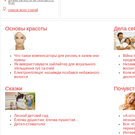
Мужик на кости не бросается.
85
список всех статей
Основы красоты
Дела с
Что такое компенсаторы для ресниц и зачем они
Війна т
нужны
продов
Як використовувати хайлайтер для візуального
Незаме
збільшення губ та очей
воспит
Електроепіляція: назавжди позбався небажаного
Коли к
волосся
деспот
Сказки
Почувст
Лесной детский сад
«А ост
Ёлочка душистая, ёлочка пушистая…
незнак
Дятел-стоматолог
Все, ч
перее
Интерв