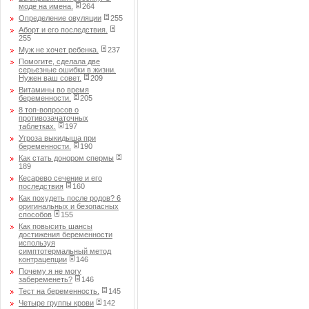
моде на имена.
264
Определение овуляции
255
Аборт и его последствия.
255
Муж не хочет ребенка.
237
Помогите, сделала две
серьезные ошибки в жизни.
Нужен ваш совет.
209
Витамины во время
беременности.
205
8 топ-вопросов о
противозачаточных
таблетках.
197
Угроза выкидыша при
беременности.
190
Как стать донором спермы
189
Кесарево сечение и его
последствия
160
Как похудеть после родов? 6
оригинальных и безопасных
способов
155
Как повысить шансы
достижения беременности
используя
симптотермальный метод
контрацепции
146
Почему я не могу
забеременеть?
146
Тест на беременность.
145
Четыре группы крови
142