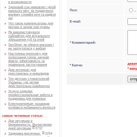
и возможности
Здоровий сон немовлят і дітей
Пол:
раннього віку: як подарувати
-
малюку спокійні ночі та радісні
дні
Е-mail:
Что такое компенсаторы для
ресниц и зачем они нужны
Як використовувати
хайлайтер для візуального
збільшення губ та очей
* Комментарий:
SexShop: як обрати магазин і
не заплутатися у виборі
Настоянка прополісу для
полоскання горла: наукові
факти, ефективність та
девят
правильне застосування
* Капча:
* вв
Дом интернат для
престарелых и инвалидов
Топ детских стоматологий
Украины: где детям
действительно комфортно
Услуги сиделки:
профессиональная забота и
поддержка для пожилых
Електроепіляція: назавжди
позбався небажаного волосся
самые читаемые статьи:
Дни овуляции и
беременность. Вычислении
дней овуляции
3732
Задержка месячных.
3254