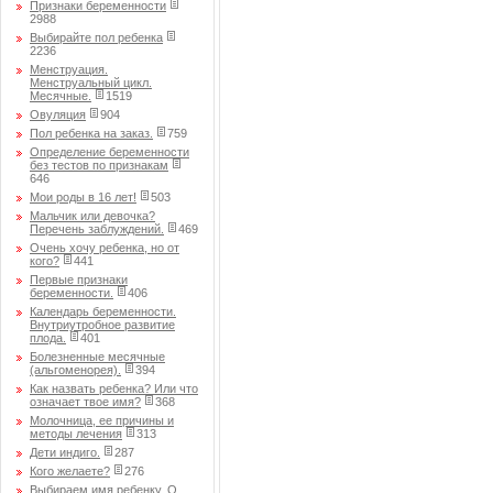
Признаки беременности
2988
Выбирайте пол ребенка
2236
Менструация.
Менструальный цикл.
Месячные.
1519
Овуляция
904
Пол ребенка на заказ.
759
Определение беременности
без тестов по признакам
646
Мои роды в 16 лет!
503
Мальчик или девочка?
Перечень заблуждений.
469
Очень хочу ребенка, но от
кого?
441
Первые признаки
беременности.
406
Календарь беременности.
Внутриутробное развитие
плода.
401
Болезненные месячные
(альгоменорея).
394
Как назвать ребенка? Или что
означает твое имя?
368
Молочница, ее причины и
методы лечения
313
Дети индиго.
287
Кого желаете?
276
Выбираем имя ребенку. О