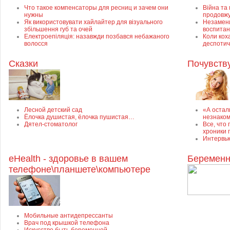
Что такое компенсаторы для ресниц и зачем они
Війна та 
нужны
продовжу
Як використовувати хайлайтер для візуального
Незамени
збільшення губ та очей
воспитан
Електроепіляція: назавжди позбався небажаного
Коли кох
волосся
деспоти
Сказки
Почувств
Лесной детский сад
«А остал
Ёлочка душистая, ёлочка пушистая…
незнаком
Дятел-стоматолог
Все, что
хроники
Интервью
eHealth - здоровье в вашем
Беременн
телефоне\планшете\компьютере
Мобильные антидепрессанты
Врач под крышкой телефона