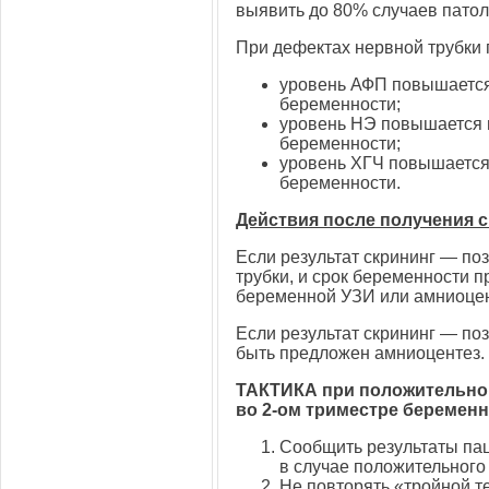
выявить до 80% случаев патол
При дефектах нервной трубки 
уровень АФП повышается 
беременности;
уровень НЭ повышается н
беременности;
уровень ХГЧ повышается 
беременности.
Действия после получения 
Если результат скрининг — по
трубки, и срок беременности 
беременной УЗИ или амниоцен
Если результат скрининг — по
быть предложен амниоцентез.
ТАКТИКА при положительном
во
2-ом
триместре беременн
Сообщить результаты пац
в случае положительного 
Не повторять «тройной те