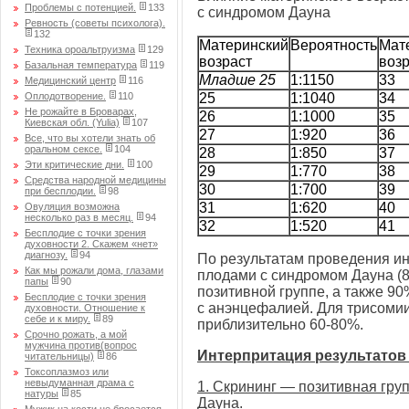
Проблемы с потенцией.
133
с синдромом Дауна
Ревность (советы психолога).
132
Материнский
Вероятность
Мат
Техника ороальтруизма
129
возраст
воз
Базальная температура
119
Младше 25
1:1150
33
Медицинский центр
116
Оплодотворение.
110
25
1:1040
34
Не рожайте в Броварах,
26
1:1000
35
Киевская обл. (Yulia)
107
27
1:920
36
Все, что вы хотели знать об
оральном сексе.
104
28
1:850
37
Эти критические дни.
100
29
1:770
38
Средства народной медицины
30
1:700
39
при бесплодии.
98
31
1:620
40
Овуляция возможна
несколько раз в месяц.
94
32
1:520
41
Бесплодие с точки зрения
духовности 2. Скажем «нет»
диагнозу.
94
По результатам проведения и
Как мы рожали дома, глазами
плодами с синдромом Дауна (8
папы
90
позитивной группе, а также 90
Бесплодие с точки зрения
с анэнцефалией. Для трисомии
духовности. Отношение к
себе и к миру.
89
приблизительно 60-80%.
Срочно рожать, а мой
мужчина против(вопрос
Интерпритация результатов
читательницы)
86
Токсоплазмоз или
невыдуманная драма с
1. Скрининг — позитивная гру
натуры
85
Дауна.