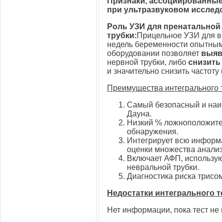
Признаки, ассоциированные
при ультразвуковом исслед
Роль УЗИ для пренатальной
трубки:
Прицельное УЗИ для в
недель беременности опытным
оборудовании позволяет
выяв
нервной трубки, либо
снизить
и значительно снизить частот
Преимущества интегрального 
Самый безопасный и наи
Дауна.
Низкий % ложноположите
обнаружения.
Интегрирует всю информ
оценки множества анализ
Включает АФП, использу
невральной трубки.
Диагностика риска трисо
Недостатки интегрального т
Нет информации, пока тест не