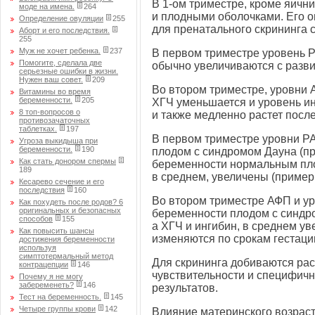
В
1-ом
триместре, кроме яични
моде на имена.
264
и плодными оболочками. Его о
Определение овуляции
255
для пренатального скрининга 
Аборт и его последствия.
255
Муж не хочет ребенка.
237
В первом триместре уровень 
Помогите, сделала две
обычно увеличиваются с разв
серьезные ошибки в жизни.
Нужен ваш совет.
209
Во втором триместре, уровни 
Витамины во время
беременности.
205
ХГЧ уменьшается и уровень и
8 топ-вопросов о
и также медленно растет после
противозачаточных
таблетках.
197
В первом триместре уровни Р
Угроза выкидыша при
беременности.
190
плодом с синдромом Дауна (пр
Как стать донором спермы
беременности нормальным пло
189
в среднем, увеличены (примерн
Кесарево сечение и его
последствия
160
Во втором триместре АФП и у
Как похудеть после родов? 6
оригинальных и безопасных
беременности плодом с синдр
способов
155
а ХГЧ и ингибин, в среднем у
Как повысить шансы
изменяются по срокам гестации
достижения беременности
используя
симптотермальный метод
Для скрининга добиваются ра
контрацепции
146
чувствительности и специфичн
Почему я не могу
забеременеть?
146
результатов.
Тест на беременность.
145
Четыре группы крови
142
Влияние материнского возраст