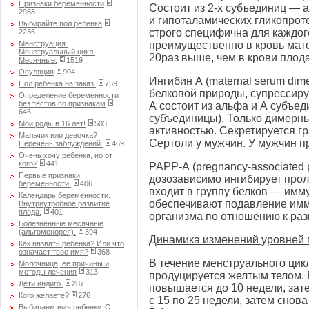
Признаки беременности
Состоит из
2-х
субъединиц — а
2988
и гипоталамических гликопроте
Выбирайте пол ребенка
строго специфична для каждог
2236
Менструация.
преимущественно в кровь матер
Менструальный цикл.
20раз выше, чем в крови плода
Месячные.
1519
Овуляция
904
Ингибин А (maternal serum dim
Пол ребенка на заказ.
759
белковой природы, супрессир
Определение беременности
без тестов по признакам
А состоит из альфа и А субъед
646
субъединицы). Только димерн
Мои роды в 16 лет!
503
активностью. Секретируется г
Мальчик или девочка?
Сертоли у мужчин. У мужчин пр
Перечень заблуждений.
469
Очень хочу ребенка, но от
кого?
441
РАРР-А (pregnancy-associated 
Первые признаки
дозозависимо ингибирует про
беременности.
406
входит в группу белков — имм
Календарь беременности.
обеспечивают подавление имм
Внутриутробное развитие
плода.
401
организма по отношению к ра
Болезненные месячные
(альгоменорея).
394
Динамика изменений уровней 
Как назвать ребенка? Или что
означает твое имя?
368
В течение менструального цик
Молочница, ее причины и
методы лечения
313
продуцируется желтым телом. 
Дети индиго.
287
повышается до 10 недели, зат
Кого желаете?
276
с 15 по 25 недели, затем снов
Выбираем имя ребенку. О