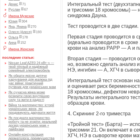
Интегральный тест (двухэтап
Денис
71
и трисомии 18 хромосомы) — 
Руслан
67
синдрома Дауна.
Имена Мужские
Юлия
304
Тест проводится в две стадии.
Яна, Янина
270
Олеся (Алеся)
193
Первая стадия проводится в с
Ольга
178
(идеально проводится в сроке 
Анна
152
крови на анализ РАРР — А и 
Имена Женские
последние статьи:
Вторая стадия — проводится о
Nissan Leaf AZE0 24 кВт·ч —
но, возможно сделать анализ 
твой тёплый и надёжный
НЭ, ингибин — А, ХГЧ в сывор
семейный электромобиль
Як обрати якісне дитяче
харчування для малюка під
Интегральный тест основан на
час війни: практичний
и оценивает риск беременност
путівник для українських мам
18 хромосомы, дефектом неврал
Як сучасна жінка може
розкрити свою внутрішню
Результаты интегрального тест
силу та жити в радості
образцов крови.
Війна та материнство: історії
українських жінок, які
продовжують дарувати життя
4. Скрининг
2-го
триместра
Як поєднати материнство,
роботу та не згоріти: реальний
«Тройной тест» (Барта) — исп
досвід українських мам +
лайфхаки
трисомии 21. Он включает в с
Онлайн-консультация
ХГЧ, НЭ в сыворотке крови мат
дерматолога: преимущества