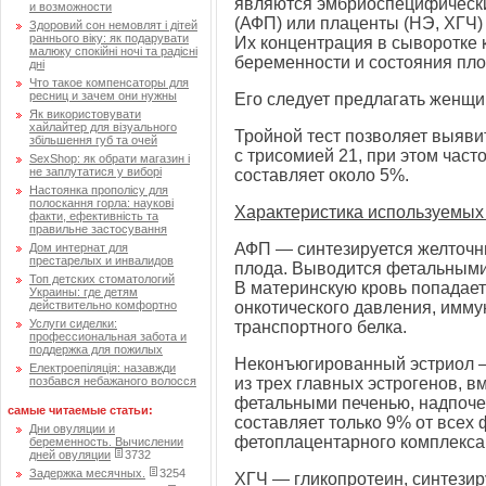
являются эмбриоспецифическим
и возможности
(АФП) или плаценты (НЭ, ХГЧ) 
Здоровий сон немовлят і дітей
раннього віку: як подарувати
Их концентрация в сыворотке 
малюку спокійні ночі та радісні
беременности и состояния пл
дні
Что такое компенсаторы для
ресниц и зачем они нужны
Его следует предлагать женщин
Як використовувати
хайлайтер для візуального
Тройной тест позволяет выяв
збільшення губ та очей
с трисомией 21, при этом час
SexShop: як обрати магазин і
не заплутатися у виборі
составляет около 5%.
Настоянка прополісу для
полоскання горла: наукові
Характеристика используемых
факти, ефективність та
правильне застосування
АФП — синтезируется желточ
Дом интернат для
престарелых и инвалидов
плода. Выводится фетальными
Топ детских стоматологий
В материнскую кровь попадает
Украины: где детям
действительно комфортно
онкотического давления, имму
Услуги сиделки:
транспортного белка.
профессиональная забота и
поддержка для пожилых
Неконъюгированный эстриол 
Електроепіляція: назавжди
позбався небажаного волосся
из трех главных эстрогенов, в
фетальными печенью, надпочеч
самые читаемые статьи:
составляет только 9% от всех
Дни овуляции и
фетоплацентарного комплекса,
беременность. Вычислении
дней овуляции
3732
Задержка месячных.
3254
ХГЧ — гликопротеин, синтези