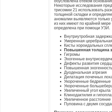
обусловлена отеком основания
Некоторые исследования пред
трисомии 21 использовать раз
толщиной складки и определяе
аномалии выявляются только у
из них имеют по крайней мере
определена при помощи УЗИ.
Внутриутробная задержка
Умеренная церебральная 
Кисты хороидальных спл
Повышенная толщина з
Гигромы
Эхогенные внутрисерде
Дефекты развития сердц
Повышенная эхогенность
Дуоденальная атрезия
Дилатация почечных лоха
Укороченные бедренные 
Укороченные большеберц
Увеличенный угол крыла 
Клинодактилия и гипопла
Увеличенное расстояние
Пуповина с двумя сосуда