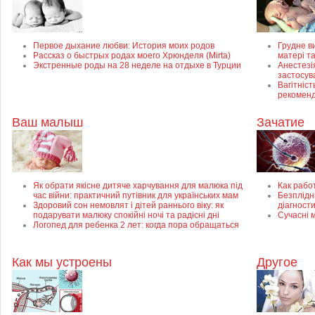
Первое дыхание любви: История моих родов
Грудне в
Рассказ о быстрых родах моего Хрюнделя (Mirta)
матері т
Экстренные роды на 28 неделе на отдыхе в Турции
Анестезія
застосув
Вагітніст
рекоменд
Ваш малыш
Зачатие
Як обрати якісне дитяче харчування для малюка під
Как рабо
час війни: практичний путівник для українських мам
Безплідні
Здоровий сон немовлят і дітей раннього віку: як
діагност
подарувати малюку спокійні ночі та радісні дні
Сучасні 
Логопед для ребенка 2 лет: когда пора обращаться
Как мы устроены
Другое