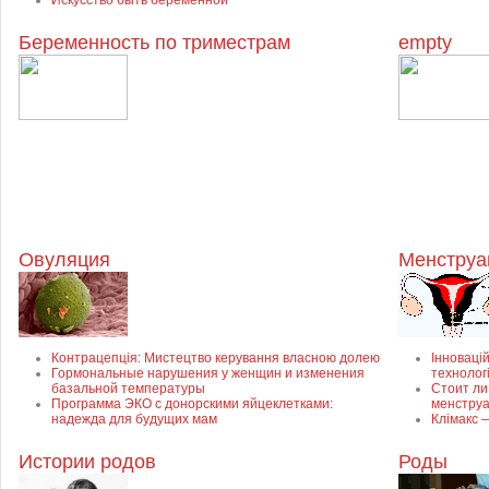
Искусство быть беременной
Беременность по триместрам
empty
Овуляция
Менструа
Контрацепція: Мистецтво керування власною долею
Інновацій
Гормональные нарушения у женщин и изменения
технолог
базальной температуры
Стоит ли
Программа ЭКО с донорскими яйцеклетками:
менстру
надежда для будущих мам
Клімакс 
Истории родов
Роды