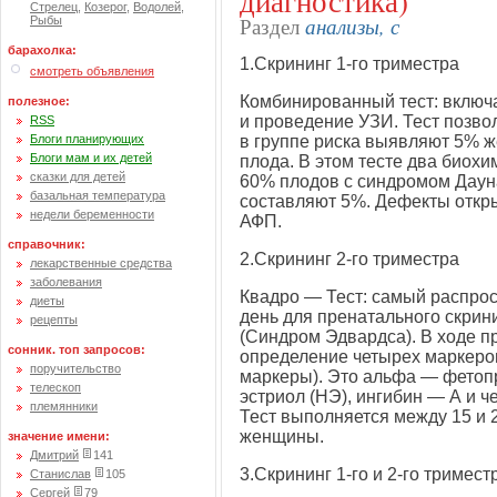
диагностика)
Стрелец
,
Козерог
,
Водолей
,
анализы, с
Раздел
Рыбы
барахолка:
1.Скрининг
1-го
триместра
смотреть объявления
Комбинированный тест: включ
полезное:
и проведение УЗИ. Тест позво
RSS
Блоги планирующих
в группе риска выявляют 5% ж
Блоги мам и их детей
плода. В этом тесте два биох
сказки для детей
60% плодов с синдромом Даун
базальная температура
составляют 5%. Дефекты откры
недели беременности
АФП.
справочник:
2.Скрининг
2-го
триместра
лекарственные средства
заболевания
Квадро — Тест: самый распро
диеты
день для пренатального скрин
рецепты
(Синдром Эдвардса). В ходе п
сонник. топ запросов:
определение четырех маркеров
поручительство
маркеры). Это альфа — фетоп
телескоп
эстриол (НЭ), ингибин — А и ч
племянники
Тест выполняется между 15 и 
женщины.
значение имени:
Дмитрий
141
3.Скрининг
1-го
и
2-го
тримест
Станислав
105
Сергей
79