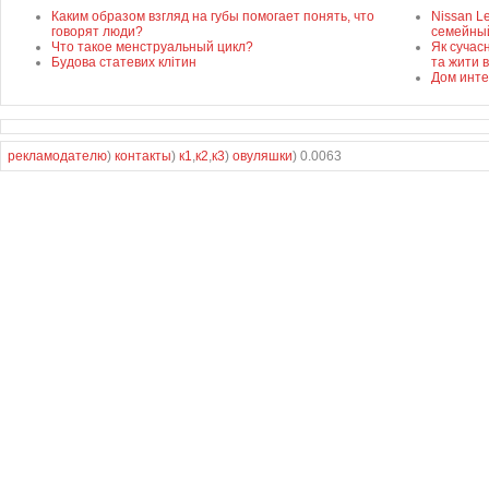
Каким образом взгляд на губы помогает понять, что
Nissan L
говорят люди?
семейны
Что такое менструальный цикл?
Як сучас
Будова статевих клітин
та жити в
Дом инте
рекламодателю
)
контакты
)
к1
,
к2
,
к3
)
овуляшки
) 0.0063