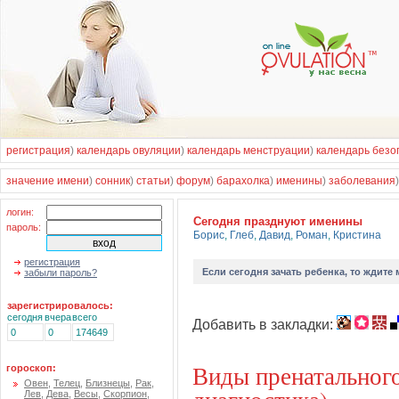
регистрация
)
календарь овуляции
)
календарь менструации
)
календарь безо
значение имени
)
сонник
)
статьи
)
форум
)
барахолка
)
именины
)
заболевания
логин:
Cегодня празднуют именины
пароль:
Борис
,
Глеб
,
Давид
,
Роман
,
Кристина
регистрация
Если
сегодня зачать ребенка
, то ждите
забыли пароль?
зарегистрировалось:
сегодня
вчера
всего
Добавить в закладки:
0
0
174649
Виды пренатального
гороскоп:
Овен
,
Телец
,
Близнецы
,
Рак
,
Лев
,
Дева
,
Весы
,
Скорпион
,