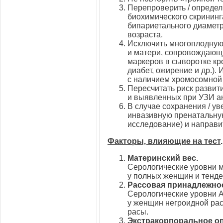
Перепроверить / определ
биохимического скрининг
бипариетального диаметр
возраста.
Исключить многоплодную 
и матери, сопровождающ
маркеров в сыворотке кр
диабет, ожирение и др.)
с наличием хромосомной 
Пересчитать риск развит
и выявленных при УЗИ а
В случае сохранения / у
инвазивную пренатальную
исследование) и направи
Факторы, влияющие на тест
.
Материнский вес.
Серологические уровни 
у полных женщин и тенде
Рассовая принадлежно
Серологические уровни 
у женщин негроидной ра
расы.
Экстракорпоральное о