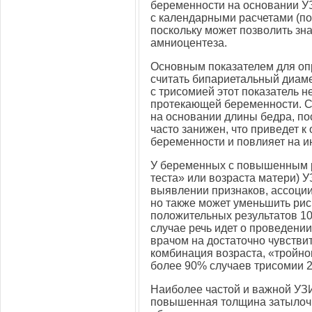
беременности на основании У
с календарными расчетами (по
поскольку может позволить зн
амниоцентеза.
Основным показателем для опр
считать бипариетальный диамет
с трисомией этот показатель н
протекающей беременности. С
на основании длины бедра, пос
часто занижен, что приведет к
беременности и повлияет на и
У беременных с повышенным р
теста» или возраста матери) 
выявлении признаков, ассоции
но также может уменьшить рис
положительных результатов 10
случае речь идет о проведен
врачом на достаточно чувстви
комбинация возраста, «тройно
более 90% случаев трисомии 2
Наиболее частой и важной УЗИ
повышенная толщина затылочн