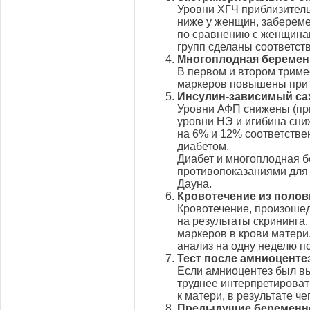
Уровни ХГЧ приблизител
ниже у женщин, забереме
по сравнению с женщинам
групп сделаны соответст
Многоплодная беремен
В первом и втором триме
маркеров повышены при 
Инсулин-зависимый са
Уровни АФП снижены (при
уровни НЭ и игибина сни
на 6% и 12% соответстве
диабетом.
Диабет и многоплодная б
противопоказаниями для
Дауна.
Кровотечение из полов
Кровотечение, произошед
на результаты скрининга.
маркеров в крови матери
анализ на одну неделю п
Тест после амниоцентез
Если амниоцентез был вы
труднее интерпретироват
к матери, в результате ч
Предыдущие беременно