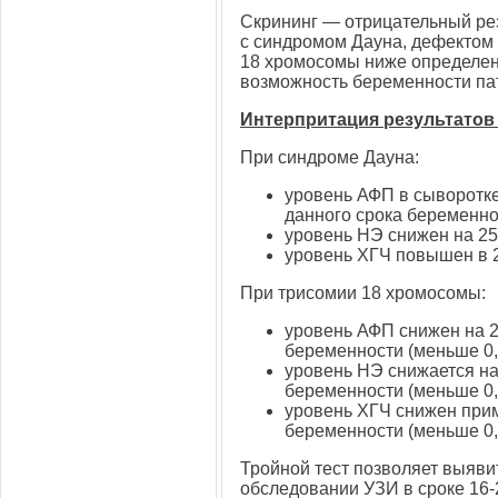
Скрининг — отрицательный рез
с синдромом Дауна, дефектом 
18 хромосомы ниже определенн
возможность беременности па
Интерпритация результатов 
При синдроме Дауна:
уровень АФП в сыворотк
данного срока беременно
уровень НЭ снижен на 25
уровень ХГЧ повышен в 2
При трисомии 18 хромосомы:
уровень АФП снижен на 2
беременности (меньше
0
уровень НЭ снижается на
беременности (меньше
0
уровень ХГЧ снижен прим
беременности (меньше 0,
Тройной тест позволяет выяви
обследовании УЗИ в сроке
16-