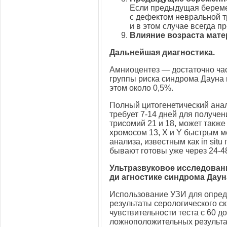
Если предыдущая береме
с дефектом невральной тр
и в этом случае всегда п
Влияние возраста матер
Дальнейшая диагностика
.
Амниоцентез — достаточно час
группы риска синдрома Дауна
этом около 0,5%.
Полный цитогенетический анал
требует
7-14
дней для получен
трисомий 21 и 18, может такж
хромосом 13, X и Y быстрым м
анализа, известным как in situ
бывают готовы уже через
24-4
Ультразвуковое исследовани
ди агностике синдрома Даун
Использование УЗИ для опред
результаты серологического 
чувствительности теста с 60 д
ложноположительных результат