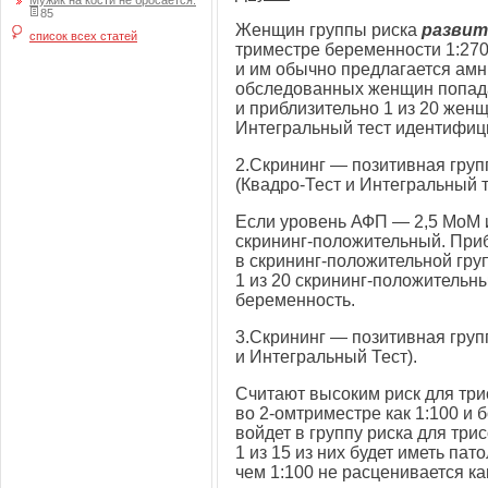
Мужик на кости не бросается.
85
Женщин группы риска
развит
список всех статей
триместре беременности 1:27
и им обычно предлагается амн
обследованных женщин попада
и приблизительно 1 из 20 жен
Интегральный тест идентифиц
2.Скрининг — позитивная груп
(Квадро-Тест и Интегральный т
Если уровень АФП — 2,5 МоМ и
скрининг-положительный. Приб
в скрининг-положительной груп
1 из 20 скрининг-положительн
беременность.
3.Скрининг — позитивная груп
и Интегральный Тест).
Считают высоким риск для три
во
2-омтриместре
как 1:100 и 
войдет в группу риска для три
1 из 15 из них будет иметь па
чем 1:100 не расценивается ка