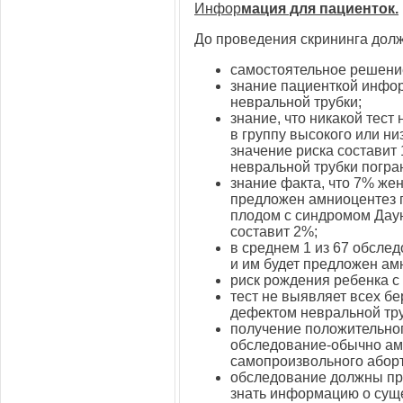
Инфор
мация для пациенток.
До проведения скрининга до
самостоятельное решение
знание пациенткой инфо
невральной трубки;
знание, что никакой тест
в группу высокого или ни
значение риска составит
невральной трубки погра
знание факта, что 7% же
предложен амниоцентез 
плодом с синдромом Даун
составит 2%;
в среднем 1 из 67 обсле
и им будет предложен ам
риск рождения ребенка с
тест не выявляет всех б
дефектом невральной тру
получение положительног
обследование-обычно ам
самопроизвольного аборт
обследование должны пр
знать информацию о суще