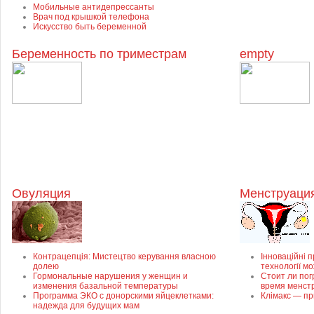
Мобильные антидепрессанты
Врач под крышкой телефона
Искусство быть беременной
Беременность по триместрам
empty
Овуляция
Менструация
Контрацепція: Мистецтво керування власною
Інноваційні п
долею
технології м
Гормональные нарушения у женщин и
Стоит ли пог
изменения базальной температуры
время менст
Программа ЭКО с донорскими яйцеклетками:
Клімакс — пр
надежда для будущих мам