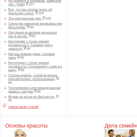
Не рожайте в Броварах, Киевская
обл. (Yulia)
107
Все, что вы хотели знать об
оральном сексе.
104
Эти критические дни.
100
Средства народной медицины при
бесплодии.
98
Овуляция возможна несколько
раз в месяц.
94
Бесплодие с точки зрения
духовности 2. Скажем «нет»
диагнозу.
94
Как мы рожали дома, глазами
папы
90
Бесплодие с точки зрения
духовности. Отношение к себе и к
миру.
89
Срочно рожать, а мой мужчина
против(вопрос читательницы)
86
Токсоплазмоз или невыдуманная
драма с натуры
85
Мужик на кости не бросается.
85
список всех статей
Основы красоты
Дела семей