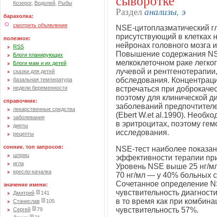
сыворотке
Козерог
,
Водолей
,
Рыбы
анализы, э
Раздел
барахолка:
смотреть объявления
NSE-цитоплазматический г
присутствующий в клетках 
полезное:
нейронах головного мозга 
RSS
Повышение содержания NSE
Блоги планирующих
мелкоклеточном раке легког
Блоги мам и их детей
лучевой и рентгенотерапии,
сказки для детей
обследования. Концентраци
базальная температура
недели беременности
встречаться при доброкаче
поэтому для клинической д
справочник:
заболеваний предпочтителен
лекарственные средства
(Ebert W.et al.1990). Необх
заболевания
в эритроцитах, поэтому ге
диеты
исследования.
рецепты
сонник. топ запросов:
NSE-тест наиболее показан
шприц
эффективности терапии при
игла
Уровень NSE выше 25 нг/мл
кресло-качалка
70 нг/мл — у 40% больных с
Сочетанное определение N
значение имени:
чувствительность диагност
Дмитрий
141
в то время как при комбин
Станислав
105
чувствительность 57%.
Сергей
79