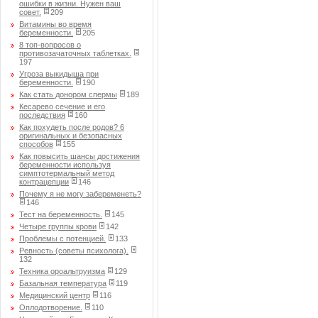
ошибки в жизни. Нужен ваш
совет.
209
Витамины во время
беременности.
205
8 топ-вопросов о
противозачаточных таблетках.
197
Угроза выкидыша при
беременности.
190
Как стать донором спермы
189
Кесарево сечение и его
последствия
160
Как похудеть после родов? 6
оригинальных и безопасных
способов
155
Как повысить шансы достижения
беременности используя
симптотермальный метод
контрацепции
146
Почему я не могу забеременеть?
146
Тест на беременность.
145
Четыре группы крови
142
Проблемы с потенцией.
133
Ревность (советы психолога).
132
Техника ороальтруизма
129
Базальная температура
119
Медицинский центр
116
Оплодотворение.
110