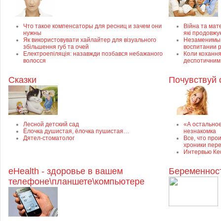
Что такое компенсаторы для ресниц и зачем они
Війна та мате
нужны
які продовжу
Як використовувати хайлайтер для візуального
Незаменимый 
збільшення губ та очей
воспитании 
Електроепіляція: назавжди позбався небажаного
Коли кохання
волосся
деспотичним
Сказки
Почувствуй 
Лесной детский сад
«А остально
Ёлочка душистая, ёлочка пушистая…
незнакомка
Дятел-стоматолог
Все, что про
хроники пер
Интервью Ке
eHealth - здоровье в вашем
Беременнос
телефоне\планшете\компьютере