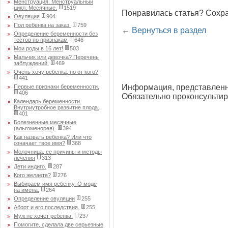
Менструация. Менструальный
цикл. Месячные.
1519
Понравилась статья? Сохра
Овуляция
904
Пол ребенка на заказ.
759
←
Вернуться в раздел
Определение беременности без
тестов по признакам
646
Мои роды в 16 лет!
503
Мальчик или девочка? Перечень
заблуждений.
469
Очень хочу ребенка, но от кого?
441
Информация, представленна
Первые признаки беременности.
406
Обязательно проконсультир
Календарь беременности.
Внутриутробное развитие плода.
401
Болезненные месячные
(альгоменорея).
394
Как назвать ребенка? Или что
означает твое имя?
368
Молочница, ее причины и методы
лечения
313
Дети индиго.
287
Кого желаете?
276
Выбираем имя ребенку. О моде
на имена.
264
Определение овуляции
255
Аборт и его последствия.
255
Муж не хочет ребенка.
237
Помогите, сделала две серьезные