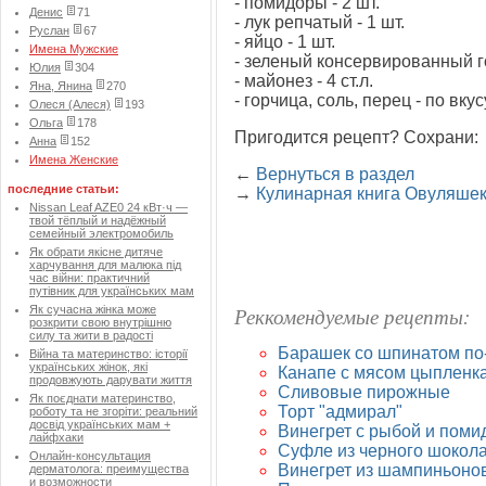
- помидоры - 2 шт.
Денис
71
- лук репчатый - 1 шт.
Руслан
67
- яйцо - 1 шт.
Имена Мужские
- зеленый консервированный го
Юлия
304
- майонез - 4 ст.л.
Яна, Янина
270
- горчица, соль, перец - по вкус
Олеся (Алеся)
193
Ольга
178
Пригодится рецепт? Сохрани:
Анна
152
Имена Женские
←
Вернуться в раздел
последние статьи:
→
Кулинарная книга Овуляше
Nissan Leaf AZE0 24 кВт·ч —
твой тёплый и надёжный
семейный электромобиль
Як обрати якісне дитяче
харчування для малюка під
час війни: практичний
путівник для українських мам
Реккомендуемые рецепты:
Як сучасна жінка може
розкрити свою внутрішню
силу та жити в радості
Барашек со шпинатом по
Війна та материнство: історії
українських жінок, які
Канапе с мясом цыпленк
продовжують дарувати життя
Сливовые пирожные
Як поєднати материнство,
Торт "адмирал"
роботу та не згоріти: реальний
досвід українських мам +
Винегрет с рыбой и пом
лайфхаки
Суфле из черного шокол
Онлайн-консультация
Винегрет из шампиньоно
дерматолога: преимущества
и возможности