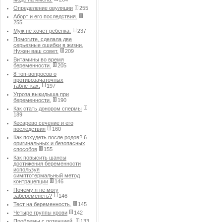
Определение овуляции
255
Аборт и его последствия.
255
Муж не хочет ребенка.
237
Помогите, сделала две
серьезные ошибки в жизни.
Нужен ваш совет.
209
Витамины во время
беременности.
205
8 топ-вопросов о
противозачаточных
таблетках.
197
Угроза выкидыша при
беременности.
190
Как стать донором спермы
189
Кесарево сечение и его
последствия
160
Как похудеть после родов? 6
оригинальных и безопасных
способов
155
Как повысить шансы
достижения беременности
используя
симптотермальный метод
контрацепции
146
Почему я не могу
забеременеть?
146
Тест на беременность.
145
Четыре группы крови
142
Проблемы с потенцией.
133