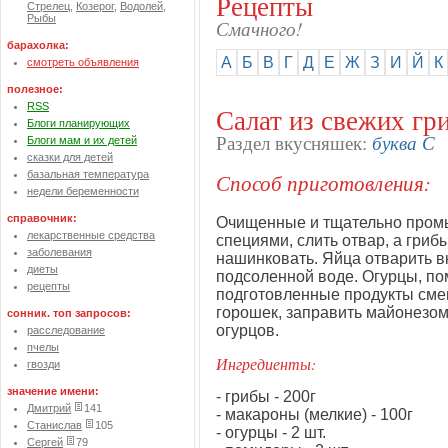
Рецепты
Стрелец
,
Козерог
,
Водолей
,
Рыбы
Смачного!
барахолка:
А
Б
В
Г
Д
Е
Ж
З
И
Й
К
смотреть объявления
полезное:
RSS
Салат из свежих гр
Блоги планирующих
буква С
Раздел вкусняшек:
Блоги мам и их детей
сказки для детей
базальная температура
Способ приготовления:
недели беременности
справочник:
Очищенные и тщательно промы
лекарственные средства
специями, слить отвар, а гри
заболевания
нашинковать. Яйца отварить вк
диеты
подсоленной воде. Огурцы, по
рецепты
подготовленные продукты смеш
горошек, заправить майонезом
сонник. топ запросов:
огурцов.
расследование
пчелы
Ингредиенты:
гвозди
значение имени:
- грибы - 200г
Дмитрий
141
- макароны (мелкие) - 100г
Станислав
105
- огурцы - 2 шт.
Сергей
79