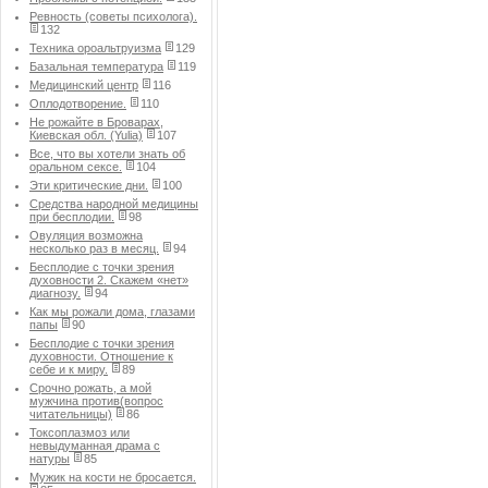
Ревность (советы психолога).
132
Техника ороальтруизма
129
Базальная температура
119
Медицинский центр
116
Оплодотворение.
110
Не рожайте в Броварах,
Киевская обл. (Yulia)
107
Все, что вы хотели знать об
оральном сексе.
104
Эти критические дни.
100
Средства народной медицины
при бесплодии.
98
Овуляция возможна
несколько раз в месяц.
94
Бесплодие с точки зрения
духовности 2. Скажем «нет»
диагнозу.
94
Как мы рожали дома, глазами
папы
90
Бесплодие с точки зрения
духовности. Отношение к
себе и к миру.
89
Срочно рожать, а мой
мужчина против(вопрос
читательницы)
86
Токсоплазмоз или
невыдуманная драма с
натуры
85
Мужик на кости не бросается.