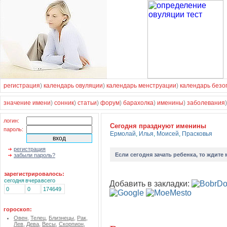
регистрация
)
календарь овуляции
)
календарь менструации
)
календарь безо
значение имени
)
сонник
)
статьи
)
форум
)
барахолка
)
именины
)
заболевания
логин:
Cегодня празднуют именины
пароль:
Ермолай
,
Илья
,
Моисей
,
Прасковья
регистрация
Если
сегодня зачать ребенка
, то ждите
забыли пароль?
зарегистрировалось:
сегодня
вчера
всего
Добавить в закладки:
0
0
174649
гороскоп:
Овен
,
Телец
,
Близнецы
,
Рак
,
Лев
,
Дева
,
Весы
,
Скорпион
,