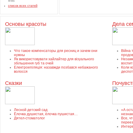
85
список всех статей
Основы красоты
Дела с
Что такое компенсаторы для ресниц и зачем они
Війна т
нужны
продов
Як використовувати хайлайтер для візуального
Незаме
збільшення губ та очей
воспит
Електроепіляція: назавжди позбався небажаного
Коли к
волосся
деспот
Сказки
Почувст
Лесной детский сад
«А ост
Ёлочка душистая, ёлочка пушистая…
незнак
Дятел-стоматолог
Все, ч
перее
Интерв