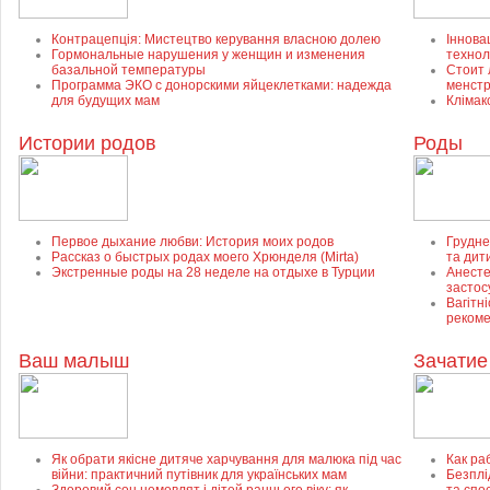
Контрацепція: Мистецтво керування власною долею
Інновац
Гормональные нарушения у женщин и изменения
технол
базальной температуры
Стоит 
Программа ЭКО с донорскими яйцеклетками: надежда
менст
для будущих мам
Клімак
Истории родов
Роды
Первое дыхание любви: История моих родов
Грудне
Рассказ о быстрых родах моего Хрюнделя (Mirta)
та дит
Экстренные роды на 28 неделе на отдыхе в Турции
Анесте
застос
Вагітні
рекоме
Ваш малыш
Зачатие
Як обрати якісне дитяче харчування для малюка під час
Как ра
війни: практичний путівник для українських мам
Безплід