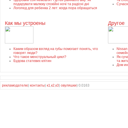
Здоровий сон немовлят і дітей раннього віку: як
та спо
подарувати малюку спокійні ночі та радісні дні
Сучасн
Логопед для ребенка 2 лет: когда пора обращаться
Как мы устроены
Другое
Каким образом взгляд на губы помогает понять, что
Nissan
говорят люди?
семей
Что такое менструальный цикл?
Як суч
Будова статевих клітин
та жит
Дом ин
рекламодателю
)
контакты
)
к1
,
к2
,
к3
)
овуляшки
) 0.0163