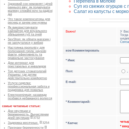
Перепела в молоке
Здоровий сон немовлят і дітей
Суп из свежих огурцов с
раннього віку: як подарувати
Салат из капусты с морк
малюку спокійні ночі та радісні
дні
Что такое компенсаторы для
ресниц и зачем они нужны
Як використовувати
хайлайтер для візуального
Важно!
У Вас
збільшення губ та очей
Тогд
шедев
SexShop: як обрати магазин і
Связа
не заплутатися у виборі
Настоянка прополісу для
Комментировать
полоскання горла: наукові
факти, ефективність та
правильне застосування
* Имя:
Дом интернат для
престарелых и инвалидов
Пол:
Топ детских стоматологий
-
Украины: где детям
действительно комфортно
Е-mail:
Услуги сиделки:
профессиональная забота и
поддержка для пожилых
Електроепіляція: назавжди
позбався небажаного волосся
* Комментарий:
самые читаемые статьи:
Дни овуляции и
беременность. Вычислении
дней овуляции
3732
четыр
Задержка месячных.
3254
* Капча:
* вв
Признаки беременности