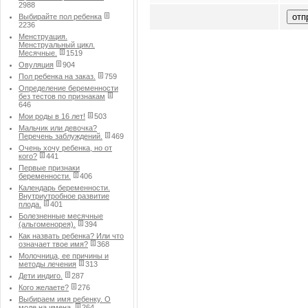
2988
Выбирайте пол ребенка
2236
Менструация.
Менструальный цикл.
Месячные.
1519
Овуляция
904
Пол ребенка на заказ.
759
Определение беременности
без тестов по признакам
646
Мои роды в 16 лет!
503
Мальчик или девочка?
Перечень заблуждений.
469
Очень хочу ребенка, но от
кого?
441
Первые признаки
беременности.
406
Календарь беременности.
Внутриутробное развитие
плода.
401
Болезненные месячные
(альгоменорея).
394
Как назвать ребенка? Или что
означает твое имя?
368
Молочница, ее причины и
методы лечения
313
Дети индиго.
287
Кого желаете?
276
Выбираем имя ребенку. О
моде на имена.
264