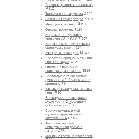
Ревность (советы психолога).
132
Техника ороальтруизма
129
Базальная температура
119
Медицинский центр
116
Оплодотворение.
110
Не рожайте в Броварах,
Киевская обл. (Yulia)
107
Все, что вы хотели знать об
оральном сексе.
104
Эти критические дни.
100
Средства народной медицины
при бесплодии.
98
Овуляция возможна
несколько раз в месяц.
94
Бесплодие с точки зрения
духовности 2. Скажем «нет»
диагнозу.
94
Как мы рожали дома, глазами
папы
90
Бесплодие с точки зрения
духовности. Отношение к
себе и к миру.
89
Срочно рожать, а мой
мужчина против(вопрос
читательницы)
86
Токсоплазмоз или
невыдуманная драма с
натуры
85
Мужик на кости не бросается.