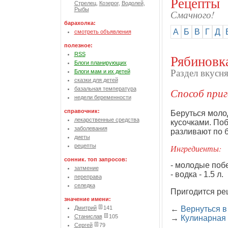
Рецепты
Стрелец
,
Козерог
,
Водолей
,
Рыбы
Смачного!
барахолка:
А
Б
В
Г
Д
смотреть объявления
полезное:
RSS
Рябиновк
Блоги планирующих
Раздел вкусн
Блоги мам и их детей
сказки для детей
базальная температура
Способ приг
недели беременности
справочник:
Беруться моло
лекарственные средства
кусочками. По
заболевания
разливают по 
диеты
рецепты
Ингредиенты:
сонник. топ запросов:
- молодые побе
затмение
- водка - 1.5 л.
переправа
селедка
Пригодится ре
значение имени:
←
Вернуться в
Дмитрий
141
Станислав
105
→
Кулинарная
Сергей
79