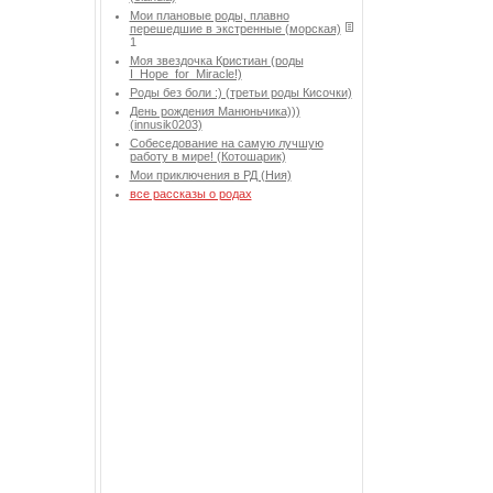
Мои плановые роды, плавно
перешедшие в экстренные (морская)
1
Моя звездочка Кристиан (роды
I_Hope_for_Miracle!)
Роды без боли :) (третьи роды Кисочки)
День рождения Манюньчика)))
(innusik0203)
Собеседование на самую лучшую
работу в мире! (Котошарик)
Мои приключения в РД (Ния)
все рассказы о родах