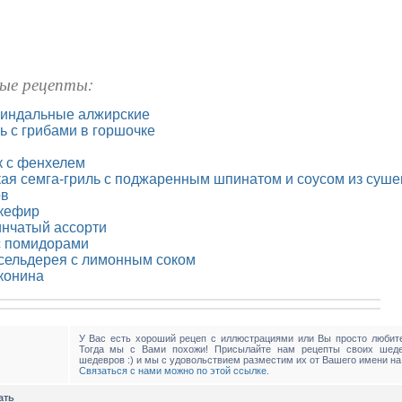
ые рецепты:
индальные алжирские
ь с грибами в горшочке
 с фенхелем
ая семга-гриль с поджаренным шпинатом и соусом из суш
ов
кефир
инчатый ассорти
с помидорами
 сельдерея с лимонным соком
конина
У Вас есть хороший рецеп с иллюстрациями или Вы просто любите
Тогда мы с Вами похожи! Присылайте нам рецепты своих шед
шедевров :) и мы с удовольствием разместим их от Вашего имени на
Связаться с нами можно по этой ссылке
.
ать