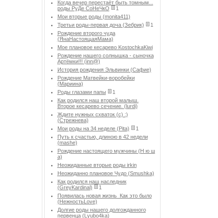
Когда вечер перестаёт быть томным...
роды РуДе СоНеЧкО
1
Мои вторые роды (monita411)
Третьи роды-первая доча (Зебрик)
1
Рождение второго чуда
(ЯнаНастоящаяМама)
Мое плановое кесарево KostochkaKiwi
Рождение нашего солнышка - сыночка
Артёмки!!! (inn@)
История рождения Эльвинки (Сафие)
Рождение Матвейки-воробейки
(Мариина)
Роды глазами папы
1
Как родился наш второй малыш.
Второе кесарево сечение. (lurdi)
Ждите нужных схваток (с) :)
(Стрежнева)
Мои роды на 34 неделе (Pita)
1
Путь к счастью, длиною в 42 недели
(mashe)
Рождение настоящего мужчины (Н ю ш
а)
Неожиданные вторые роды irkin
Неожиданно плановое Чудо (Smushka)
Как родился наш наследник
(GreyKardinal)
1
Появилась новая жизнь_Как это было
(НежностьLove)
Долгие роды нашего долгожданного
первенца (Lyubo4ka)