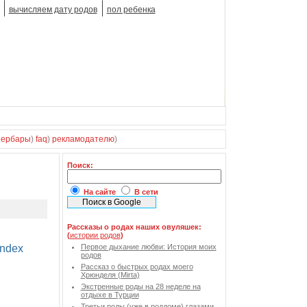
вычисляем дату родов
пол ребенка
зербары
)
faq
)
рекламодателю
)
Поиск:
На сайте
В сети
Рассказы о родах наших овуляшек:
(
истории родов
)
Первое дыхание любви: История моих
родов
Рассказ о быстрых родах моего
Хрюнделя (Mirta)
Экстренные роды на 28 неделе на
отдыхе в Турции
Третьи роды (уже в роддоме) глазами