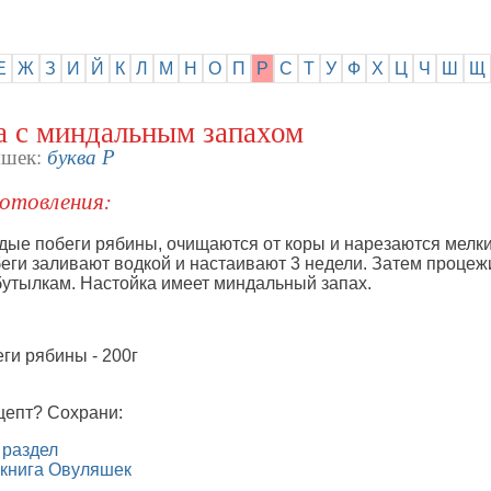
Е
Ж
З
И
Й
К
Л
М
Н
О
П
Р
С
Т
У
Ф
Х
Ц
Ч
Ш
Щ
а с миндальным запахом
буква Р
яшек:
отовления:
дые побеги рябины, очищаются от коры и нарезаются мелк
беги заливают водкой и настаивают 3 недели. Затем процеж
бутылкам. Настойка имеет миндальный запах.
ги рябины - 200г
цепт? Сохрани:
 раздел
 книга Овуляшек