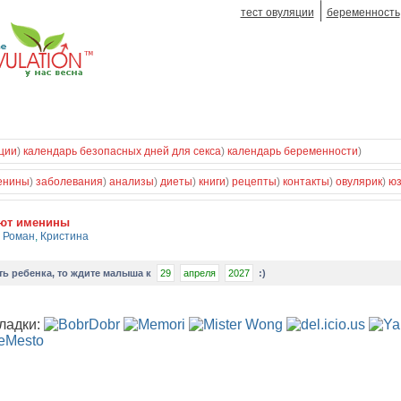
тест овуляции
беременность
ции
)
календарь безопасных дней для секса
)
календарь беременности
)
енины
)
заболевания
)
анализы
)
диеты
)
книги
)
рецепты
)
контакты
)
овулярик
)
ю
уют именины
,
Роман
,
Кристина
ть ребенка
, то ждите малыша к
29
апреля
2027
:)
ладки: