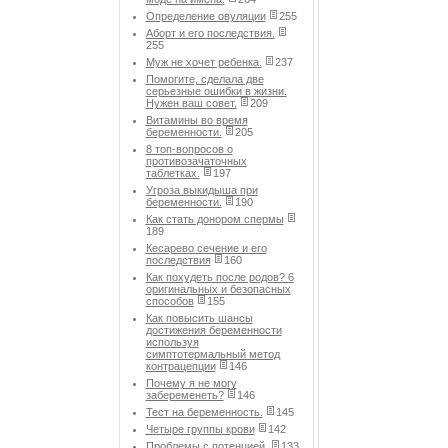
Определение овуляции
255
Аборт и его последствия.
255
Муж не хочет ребенка.
237
Помогите, сделала две
серьезные ошибки в жизни.
Нужен ваш совет.
209
Витамины во время
беременности.
205
8 топ-вопросов о
противозачаточных
таблетках.
197
Угроза выкидыша при
беременности.
190
Как стать донором спермы
189
Кесарево сечение и его
последствия
160
Как похудеть после родов? 6
оригинальных и безопасных
способов
155
Как повысить шансы
достижения беременности
используя
симптотермальный метод
контрацепции
146
Почему я не могу
забеременеть?
146
Тест на беременность.
145
Четыре группы крови
142
Проблемы с потенцией.
133