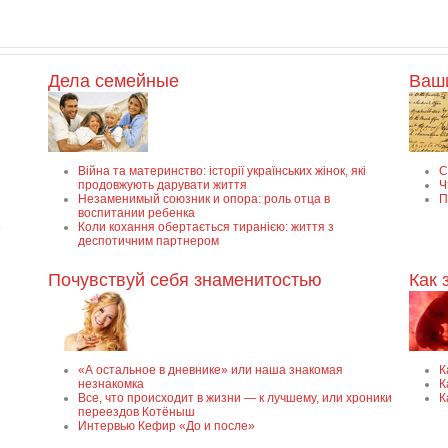
Дела семейные
Ваш
Війна та материнство: історії українських жінок, які
С
продовжують дарувати життя
Ч
Незаменимый союзник и опора: роль отца в
П
воспитании ребенка
о
Коли кохання обертається тиранією: життя з
деспотичним партнером
Почувствуй себя знаменитостью
Как 
«А остальное в дневнике» или наша знакомая
К
незнакомка
К
Все, что происходит в жизни — к лучшему, или хроники
К
переездов Котёныш
Интервью Кефир «До и после»