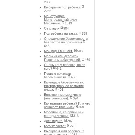
2988
Выбирайте пол ребенка
2236
Менструация.
Менструальный цикл.
Месячные.
1519
Овуляция
904
Пол ребенка на заказ.
759
Определение беременности
без тестов по признакам
646
Мои роды в 16 лет!
503
Мальчик или девочка?
Перечень заблуждений.
469
Очень хочу ребенка, но от
кого?
441
Первые признаки
беременности.
406
Календарь беременности.
Внутриутробное развитие
плода.
401
Болезненные месячные
(альгоменорея).
394
Как назвать ребенка? Или что
означает твое имя?
368
Молочница, ее причины и
методы лечения
313
Дети индиго.
287
Кого желаете?
276
Выбираем имя ребенку. О
моде на имена.
264