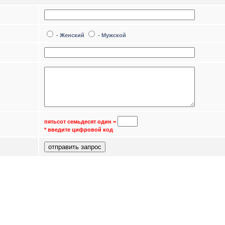
- Женский
- Мужской
пятьсот семьдесят один
=
* введите цифровой код