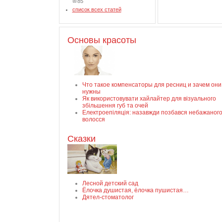
85
список всех статей
Основы красоты
Что такое компенсаторы для ресниц и зачем они
нужны
Як використовувати хайлайтер для візуального
збільшення губ та очей
Електроепіляція: назавжди позбався небажаног
волосся
Сказки
Лесной детский сад
Ёлочка душистая, ёлочка пушистая…
Дятел-стоматолог