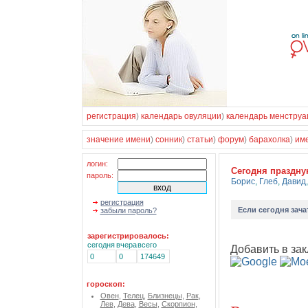
регистрация
)
календарь овуляции
)
календарь менструа
значение имени
)
сонник
)
статьи
)
форум
)
барахолка
)
им
логин:
Cегодня праздн
пароль:
Борис
,
Глеб
,
Давид
регистрация
Если
сегодня зача
забыли пароль?
зарегистрировалось:
сегодня
вчера
всего
Добавить в зак
0
0
174649
гороскоп:
Овен
,
Телец
,
Близнецы
,
Рак
,
Лев
,
Дева
,
Весы
,
Скорпион
,