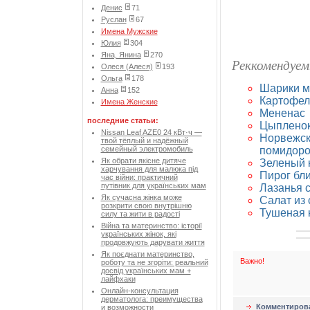
Денис
71
Руслан
67
Имена Мужские
Юлия
304
Яна, Янина
270
Реккомендуем
Олеся (Алеся)
193
Ольга
178
Шарики м
Анна
152
Картофел
Имена Женские
Мененас
последние статьи:
Цыпленок
Nissan Leaf AZE0 24 кВт·ч —
Норвежск
твой тёплый и надёжный
помидор
семейный электромобиль
Як обрати якісне дитяче
Зеленый 
харчування для малюка під
Пирог бл
час війни: практичний
путівник для українських мам
Лазанья 
Як сучасна жінка може
Салат из
розкрити свою внутрішню
Тушеная 
силу та жити в радості
Війна та материнство: історії
українських жінок, які
продовжують дарувати життя
Як поєднати материнство,
Важно!
роботу та не згоріти: реальний
досвід українських мам +
лайфхаки
Онлайн-консультация
дерматолога: преимущества
Комментиров
и возможности