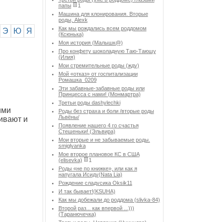
папы
1
Машина для клонирования. Вторые
роды, Alexk
Как мы рождались всем роддомом
Э
Ю
Я
(Ксюнька)
Моя история (Малышк@)
Про конфету шоколадную Таю-Таюшу
(Илия)
Мои стремительные роды (жду)
Мой «отказ» от госпитализации
Ромашка_0209
Эти забавные-забавные роды или
Принцесса с нами! (Монмартра)
Третьи роды dashylechki
ими
Роды без страха и боли /вторые роды
Львёны/
ивают и
Появление нашего 4 го счастья
Стешеньки! (Эльвира)
Мои вторые и не забываемые роды.
smiglyanka
Мое второе плановое КС в США
(elisevka)
1
Роды «не по книжке», или как я
напугала Исиду(Nata Lia)
Рождение сладусика Oksik11
И так бывает!(KSUHA)
Как мы добежали до роддома (slivka-84)
Второй раз... как впервой ...)))
(Таранючечка)