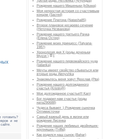
Третьи роды. Нетленка (Чучундра)
Рождение нашего Мишеньки (k0tuwa)
Моя непростая история со счастливым
концом (Sacred)
Рождение Платона (Natasha85)
Второе плановое кесарево сечение
(Неточка Незванова)
Рождение нашего третьего Рачка
(Елена Остер)
Рождение моих принцесс (Tatyana-
1987)
Хронология дня Х (роды доченьки
Мурзя )
1
еных
Рождение нашего первомайского чуда
(tatianka)
Мечты имеют свойство сбываться или
вторые роды Аlenyshka
Знакомьтесь меня зовут Ярослав (Pita)
Рождение нашего долгожданного
счастья (Kristin@)
Мое долгожданное счастье!!! Karri
Бог подарил нам счастье (роды
ната290688)
Чудеса бывают :) Рождение сыночка
Оптимисточки
Cамый важный день в жизни или
 готовить?
рождение Лисенка
евров и не
 сайте.
Рождение наших любимых двойняшек-
крупняшек (Triffid)
Как родился наш сынок (Bahar)