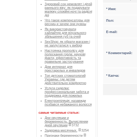
Здоровий сон немовлят і дітей
раннього віку: як подарувати
* Имя:
малюку спокійні ночі та радісні
дні
Что такое компенсаторы для
Пол:
ресниц и зачем они нужны
Як використовувати
Е-mail:
хайлайтер для візуального
збільшення губ та очей
SexShop: як обрати магазин і
не заплутатися у виборі
Настоянка прополісу для
* Комментарий:
полоскання горла: наукові
факти, ефективність та
правильне застосування
Дом интернат для
престарелых и инвалидов
* Капча:
Топ детских стоматологий
Украины: где детям
действительно комфортно
Услуги сиделки:
профессиональная забота и
поддержка для пожилых
Електроепіляція: назавжди
позбався небажаного волосся
самые читаемые статьи:
Дни овуляции и
беременность. Вычислении
дней овуляции
3732
Задержка месячных.
3254
Признаки беременности