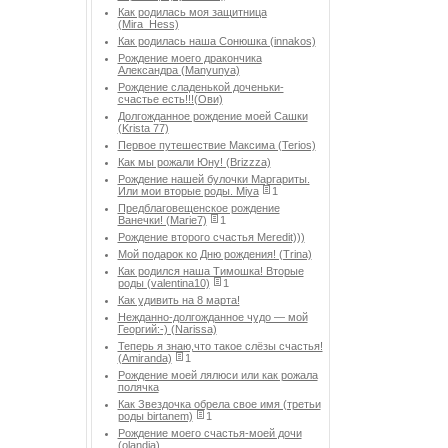
Как родилась моя защитница
(Mira_Hess)
Как родилась наша Сонюшка (innakos)
Рождение моего дракончика
Александра (Manyunya)
Рождение сладенькой доченьки-
счастье есть!!!(Ови)
Долгожданное рождение моей Сашки
(Krista 77)
Первое путешествие Максима (Terios)
Как мы рожали Юну! (Brizzza)
Рождение нашей булочки Маргариты.
Или мои вторые роды. Miya
1
Предблаговещенское рождение
Ванечки! (Marie7)
1
Рождение второго счастья Meredit)))
Мой подарок ко Дню рождения! (Trina)
Как родился наша Тимошка! Вторые
роды (valentina10)
1
Как удивить на 8 марта!
Нежданно-долгожданное чудо — мой
Георгий:-) (Narissa)
Теперь я знаю,что такое слёзы счастья!
(Amiranda)
1
Рождение моей лялюси или как рожала
полячка
Как Звездочка обрела свое имя (третьи
роды birtanem)
1
Рождение моего счастья-моей дочи
(olandia)