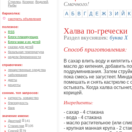
Смачного!
Стрелец
,
Козерог
,
Водолей
,
Рыбы
А
Б
В
Г
Д
Е
Ж
З
И
Й
К
барахолка:
смотреть объявления
полезное:
Халва по-гречески
RSS
буква Х
Раздел вкусняшек:
Блоги планирующих
Блоги мам и их детей
Способ приготовления:
сказки для детей
базальная температура
недели беременности
В сахар влить воду и кипятить 
справочник:
масло до кипения, добавить п
лекарственные средства
подрумянивания. Затем струйк
заболевания
пока смесь не загустеет. Минд
диеты
помешать и снять кастрюлю с 
рецепты
остывать. Когда халва остынет
корицей.
сонник. топ запросов:
хитрость, коварство
Ингредиенты:
близорукость
банк
- сахар - 4 стакана
значение имени:
- вода - 4 стакана
Дмитрий
141
- масло растительное (или слив
Станислав
105
- крупная манная крупа - 2 ста
Сергей
79