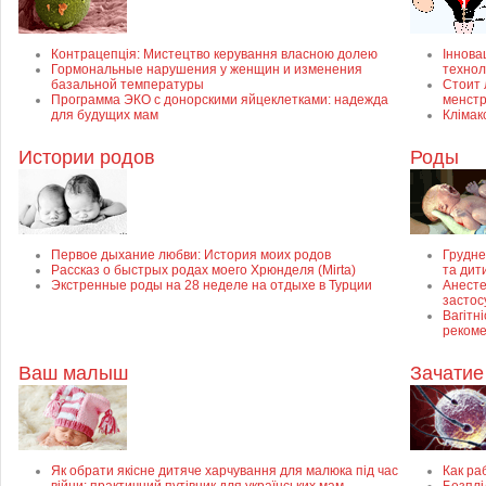
Контрацепція: Мистецтво керування власною долею
Інновац
Гормональные нарушения у женщин и изменения
технол
базальной температуры
Стоит 
Программа ЭКО с донорскими яйцеклетками: надежда
менст
для будущих мам
Клімак
Истории родов
Роды
Первое дыхание любви: История моих родов
Грудне
Рассказ о быстрых родах моего Хрюнделя (Mirta)
та дит
Экстренные роды на 28 неделе на отдыхе в Турции
Анесте
застос
Вагітні
рекоме
Ваш малыш
Зачатие
Як обрати якісне дитяче харчування для малюка під час
Как ра