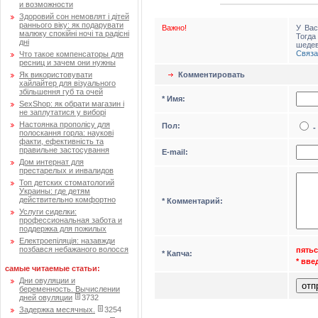
и возможности
Здоровий сон немовлят і дітей
раннього віку: як подарувати
Важно!
У Вас
малюку спокійні ночі та радісні
Тогд
дні
шедев
Связа
Что такое компенсаторы для
ресниц и зачем они нужны
Комментировать
Як використовувати
хайлайтер для візуального
збільшення губ та очей
* Имя:
SexShop: як обрати магазин і
не заплутатися у виборі
Настоянка прополісу для
Пол:
-
полоскання горла: наукові
факти, ефективність та
правильне застосування
Е-mail:
Дом интернат для
престарелых и инвалидов
Топ детских стоматологий
Украины: где детям
действительно комфортно
* Комментарий:
Услуги сиделки:
профессиональная забота и
поддержка для пожилых
Електроепіляція: назавжди
позбався небажаного волосся
пятьс
* Капча:
* вв
самые читаемые статьи:
Дни овуляции и
беременность. Вычислении
дней овуляции
3732
Задержка месячных.
3254