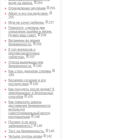
моде на имена.
264
Определение овуляции
255
Аборт и его последствия.
255
Муж не хочет ребенка.
237
Помогите, сделала две
серьезные ошибки в жизни.
Нужен ваш совет.
209
Витамины во время
беременности.
205
8 топ-вопросов о
противозачаточных
таблетках.
197
Угроза выкидыша при
беременности.
190
Как стать донором спермы
189
Кесарево сечение и его
последствия
160
Как похудеть после родов? 6
оригинальных и безопасных
способов
155
Как повысить шансы
достижения беременности
используя
симптотермальный метод
контрацепции
146
Почему я не могу
забеременеть?
146
Тест на беременность.
145
Четыре группы крови
142