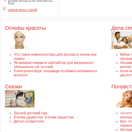
Мужик на кости не бросается.
85
список всех статей
Основы красоты
Дела с
Что такое компенсаторы для ресниц и зачем они
Війна т
нужны
продов
Як використовувати хайлайтер для візуального
Незаме
збільшення губ та очей
воспит
Електроепіляція: назавжди позбався небажаного
Коли к
волосся
деспот
Сказки
Почувст
Лесной детский сад
«А ост
Ёлочка душистая, ёлочка пушистая…
незнак
Дятел-стоматолог
Все, ч
перее
Интерв