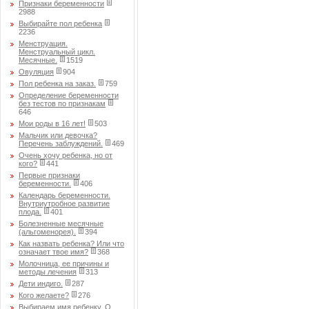
Признаки беременности
2988
Выбирайте пол ребенка
2236
Менструация.
Менструальный цикл.
Месячные.
1519
Овуляция
904
Пол ребенка на заказ.
759
Определение беременности
без тестов по признакам
646
Мои роды в 16 лет!
503
Мальчик или девочка?
Перечень заблуждений.
469
Очень хочу ребенка, но от
кого?
441
Первые признаки
беременности.
406
Календарь беременности.
Внутриутробное развитие
плода.
401
Болезненные месячные
(альгоменорея).
394
Как назвать ребенка? Или что
означает твое имя?
368
Молочница, ее причины и
методы лечения
313
Дети индиго.
287
Кого желаете?
276
Выбираем имя ребенку. О