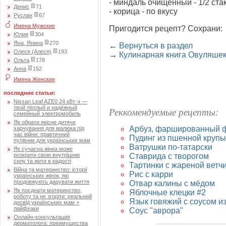
- миндаль очищенный - 1/2 ста
Денис
71
- корица - по вкусу
Руслан
67
Имена Мужские
Пригодится рецепт? Сохрани:
Юлия
304
Яна, Янина
270
←
Вернуться в раздел
Олеся (Алеся)
193
→
Кулинарная книга Овуляше
Ольга
178
Анна
152
Имена Женские
последние статьи:
Nissan Leaf AZE0 24 кВт·ч —
твой тёплый и надёжный
Реккомендуемые рецепты:
семейный электромобиль
Як обрати якісне дитяче
Арбуз, фаршированный ф
харчування для малюка під
час війни: практичний
Пудинг из пшенной крупы
путівник для українських мам
Ватрушки по-татарски
Як сучасна жінка може
Ставрида с творогом
розкрити свою внутрішню
силу та жити в радості
Тартинки с жареной ветчи
Війна та материнство: історії
Рис с карри
українських жінок, які
продовжують дарувати життя
Отвар калины с мёдом
Як поєднати материнство,
Яблочные клецки #2
роботу та не згоріти: реальний
Язык говяжий с соусом и
досвід українських мам +
лайфхаки
Соус "аврора"
Онлайн-консультация
дерматолога: преимущества