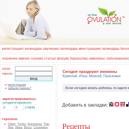
регистрация
)
календарь овуляции
)
календарь менструации
)
календарь безо
значение имени
)
сонник
)
статьи
)
форум
)
барахолка
)
именины
)
заболевания
логин:
Cегодня празднуют именины
пароль:
Ермолай
,
Илья
,
Моисей
,
Прасковья
регистрация
Если
сегодня зачать ребенка
, то ждите
забыли пароль?
зарегистрировалось:
сегодня
вчера
всего
Добавить в закладки:
0
0
174649
гороскоп:
Рецепты
Овен
,
Телец
,
Близнецы
,
Рак
,
Лев
,
Дева
,
Весы
,
Скорпион
,