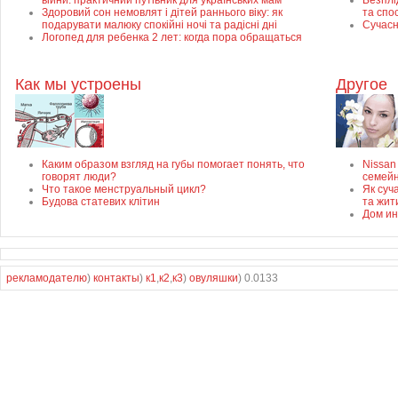
війни: практичний путівник для українських мам
Безплід
Здоровий сон немовлят і дітей раннього віку: як
та спо
подарувати малюку спокійні ночі та радісні дні
Сучасн
Логопед для ребенка 2 лет: когда пора обращаться
Как мы устроены
Другое
Каким образом взгляд на губы помогает понять, что
Nissan
говорят люди?
семей
Что такое менструальный цикл?
Як суч
Будова статевих клітин
та жит
Дом ин
рекламодателю
)
контакты
)
к1
,
к2
,
к3
)
овуляшки
) 0.0133