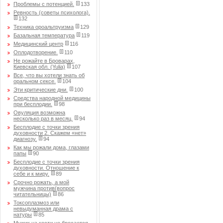
Проблемы с потенцией.
133
Ревность (советы психолога).
132
Техника ороальтруизма
129
Базальная температура
119
Медицинский центр
116
Оплодотворение.
110
Не рожайте в Броварах,
Киевская обл. (Yulia)
107
Все, что вы хотели знать об
оральном сексе.
104
Эти критические дни.
100
Средства народной медицины
при бесплодии.
98
Овуляция возможна
несколько раз в месяц.
94
Бесплодие с точки зрения
духовности 2. Скажем «нет»
диагнозу.
94
Как мы рожали дома, глазами
папы
90
Бесплодие с точки зрения
духовности. Отношение к
себе и к миру.
89
Срочно рожать, а мой
мужчина против(вопрос
читательницы)
86
Токсоплазмоз или
невыдуманная драма с
натуры
85