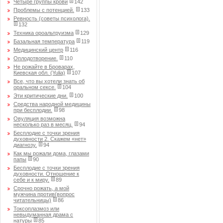
Четыре группы крови
142
Проблемы с потенцией.
133
Ревность (советы психолога).
132
Техника ороальтруизма
129
Базальная температура
119
Медицинский центр
116
Оплодотворение.
110
Не рожайте в Броварах,
Киевская обл. (Yulia)
107
Все, что вы хотели знать об
оральном сексе.
104
Эти критические дни.
100
Средства народной медицины
при бесплодии.
98
Овуляция возможна
несколько раз в месяц.
94
Бесплодие с точки зрения
духовности 2. Скажем «нет»
диагнозу.
94
Как мы рожали дома, глазами
папы
90
Бесплодие с точки зрения
духовности. Отношение к
себе и к миру.
89
Срочно рожать, а мой
мужчина против(вопрос
читательницы)
86
Токсоплазмоз или
невыдуманная драма с
натуры
85