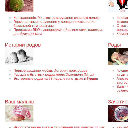
Контрацепція: Мистецтво керування власною долею
Інновац
Гормональные нарушения у женщин и изменения
технол
базальной температуры
Стоит 
Программа ЭКО с донорскими яйцеклетками: надежда
менст
для будущих мам
Клімак
Истории родов
Роды
Первое дыхание любви: История моих родов
Грудне
Рассказ о быстрых родах моего Хрюнделя (Mirta)
та дит
Экстренные роды на 28 неделе на отдыхе в Турции
Анесте
застос
Вагітні
рекоме
Ваш малыш
Зачатие
Як обрати якісне дитяче харчування для малюка під час
Как ра