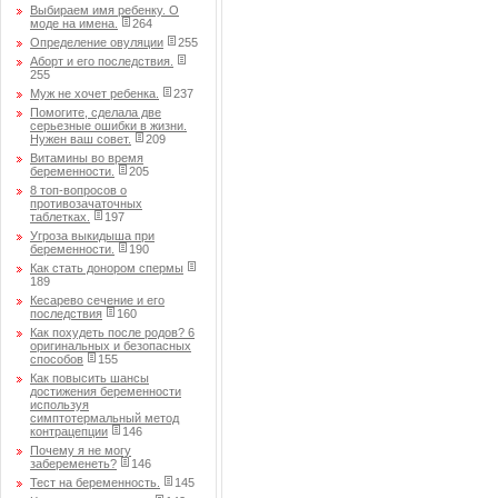
Выбираем имя ребенку. О
моде на имена.
264
Определение овуляции
255
Аборт и его последствия.
255
Муж не хочет ребенка.
237
Помогите, сделала две
серьезные ошибки в жизни.
Нужен ваш совет.
209
Витамины во время
беременности.
205
8 топ-вопросов о
противозачаточных
таблетках.
197
Угроза выкидыша при
беременности.
190
Как стать донором спермы
189
Кесарево сечение и его
последствия
160
Как похудеть после родов? 6
оригинальных и безопасных
способов
155
Как повысить шансы
достижения беременности
используя
симптотермальный метод
контрацепции
146
Почему я не могу
забеременеть?
146
Тест на беременность.
145