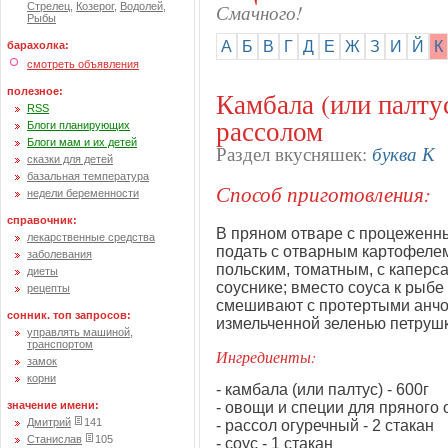
Смачного!
Стрелец
,
Козерог
,
Водолей
,
Рыбы
А
Б
В
Г
Д
Е
Ж
З
И
Й
К
барахолка:
смотреть объявления
полезное:
Камбала (или палту
RSS
рассолом
Блоги планирующих
Блоги мам и их детей
буква К
Раздел вкусняшек:
сказки для детей
базальная температура
Способ приготовления:
недели беременности
справочник:
В пряном отваре с процеженн
лекарственные средства
подать с отварным картофелем
заболевания
польским, томатным, с каперс
диеты
соуснике; вместо соуса к рыбе
рецепты
смешивают с протертыми анчо
сонник. топ запросов:
измельченной зеленью петрушк
управлять машиной,
транспортом
Ингредиенты:
замок
корни
- камбала (или палтус) - 600г
- овощи и специи для пряного о
значение имени:
Дмитрий
141
- рассол огуречный - 2 стакан
Станислав
105
- соус - 1 стакан