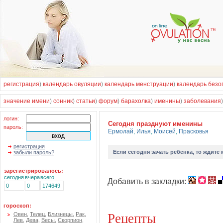
регистрация
)
календарь овуляции
)
календарь менструации
)
календарь безо
значение имени
)
сонник
)
статьи
)
форум
)
барахолка
)
именины
)
заболевания
логин:
Cегодня празднуют именины
пароль:
Ермолай
,
Илья
,
Моисей
,
Прасковья
регистрация
Если
сегодня зачать ребенка
, то ждите
забыли пароль?
зарегистрировалось:
сегодня
вчера
всего
Добавить в закладки:
0
0
174649
гороскоп:
Рецепты
Овен
,
Телец
,
Близнецы
,
Рак
,
Лев
,
Дева
,
Весы
,
Скорпион
,