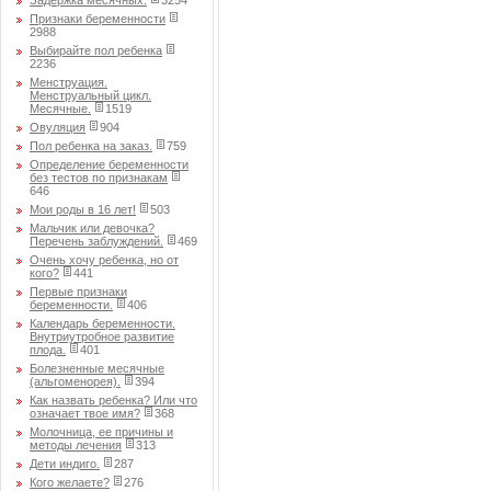
Задержка месячных.
3254
Признаки беременности
2988
Выбирайте пол ребенка
2236
Менструация.
Менструальный цикл.
Месячные.
1519
Овуляция
904
Пол ребенка на заказ.
759
Определение беременности
без тестов по признакам
646
Мои роды в 16 лет!
503
Мальчик или девочка?
Перечень заблуждений.
469
Очень хочу ребенка, но от
кого?
441
Первые признаки
беременности.
406
Календарь беременности.
Внутриутробное развитие
плода.
401
Болезненные месячные
(альгоменорея).
394
Как назвать ребенка? Или что
означает твое имя?
368
Молочница, ее причины и
методы лечения
313
Дети индиго.
287
Кого желаете?
276