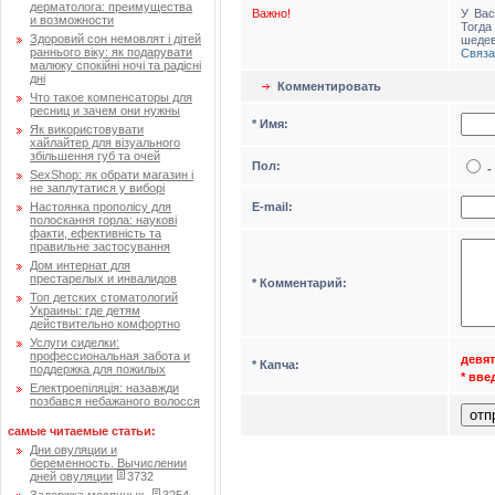
дерматолога: преимущества
Важно!
У Вас
и возможности
Тогд
Здоровий сон немовлят і дітей
шедев
раннього віку: як подарувати
Связа
малюку спокійні ночі та радісні
дні
Комментировать
Что такое компенсаторы для
ресниц и зачем они нужны
* Имя:
Як використовувати
хайлайтер для візуального
збільшення губ та очей
Пол:
-
SexShop: як обрати магазин і
не заплутатися у виборі
Е-mail:
Настоянка прополісу для
полоскання горла: наукові
факти, ефективність та
правильне застосування
Дом интернат для
престарелых и инвалидов
* Комментарий:
Топ детских стоматологий
Украины: где детям
действительно комфортно
Услуги сиделки:
профессиональная забота и
девя
* Капча:
поддержка для пожилых
* вв
Електроепіляція: назавжди
позбався небажаного волосся
самые читаемые статьи:
Дни овуляции и
беременность. Вычислении
дней овуляции
3732