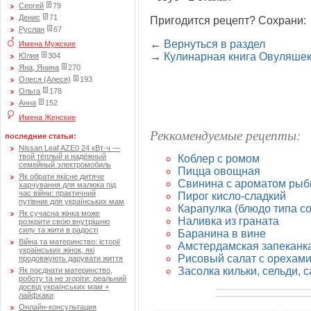
Сергей
79
Денис
71
Пригодится рецепт? Сохрани:
Руслан
67
←
Вернуться в раздел
Имена Мужские
→
Кулинарная книга Овуляше
Юлия
304
Яна, Янина
270
Олеся (Алеся)
193
Ольга
178
Анна
152
Имена Женские
Реккомендуемые рецепты:
последние статьи:
Nissan Leaf AZE0 24 кВт·ч —
твой тёплый и надёжный
Коблер с ромом
семейный электромобиль
Пицца овощная
Як обрати якісне дитяче
Свинина с ароматом ры
харчування для малюка під
час війни: практичний
Пирог кисло-сладкий
путівник для українських мам
Карапулка (блюдо типа с
Як сучасна жінка може
Наливка из граната
розкрити свою внутрішню
силу та жити в радості
Баранина в вине
Війна та материнство: історії
Амстердамская запеканк
українських жінок, які
Рисовый салат с орехами
продовжують дарувати життя
Засолка кильки, сельди, 
Як поєднати материнство,
роботу та не згоріти: реальний
досвід українських мам +
лайфхаки
Онлайн-консультация