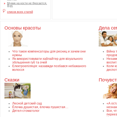
Мужик на кости не бросается.
85
список всех статей
Основы красоты
Дела с
Что такое компенсаторы для ресниц и зачем они
Війна т
нужны
продов
Як використовувати хайлайтер для візуального
Незаме
збільшення губ та очей
воспит
Електроепіляція: назавжди позбався небажаного
Коли к
волосся
деспот
Сказки
Почувст
Лесной детский сад
«А ост
Ёлочка душистая, ёлочка пушистая…
незнак
Дятел-стоматолог
Все, ч
перее