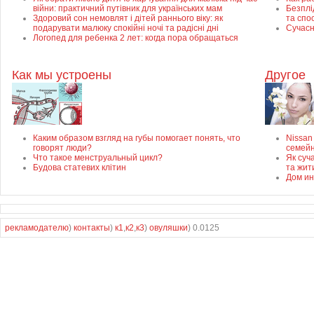
війни: практичний путівник для українських мам
Безплід
Здоровий сон немовлят і дітей раннього віку: як
та спо
подарувати малюку спокійні ночі та радісні дні
Сучасн
Логопед для ребенка 2 лет: когда пора обращаться
Как мы устроены
Другое
Каким образом взгляд на губы помогает понять, что
Nissan
говорят люди?
семей
Что такое менструальный цикл?
Як суч
Будова статевих клітин
та жит
Дом ин
рекламодателю
)
контакты
)
к1
,
к2
,
к3
)
овуляшки
) 0.0125