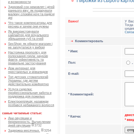
Пирожки из сырого карт
и возможности
Здоровий сон немовлят і дітей
раннього віку: як подарувати
малюку спокійні ночі та радісні
дні
Важно!
У Вас
Что такое компенсаторы для
Тогд
ресниц и зачем они нужны
шедев
Як використовувати
Связа
хайлайтер для візуального
збільшення губ та очей
Комментировать
SexShop: як обрати магазин і
не заплутатися у виборі
* Имя:
Настоянка прополісу для
полоскання горла: наукові
факти, ефективність та
Пол:
правильне застосування
-
Дом интернат для
престарелых и инвалидов
Е-mail:
Топ детских стоматологий
Украины: где детям
действительно комфортно
Услуги сиделки:
профессиональная забота и
* Комментарий:
поддержка для пожилых
Електроепіляція: назавжди
позбався небажаного волосся
самые читаемые статьи:
двест
* Капча:
Дни овуляции и
* вв
беременность. Вычислении
дней овуляции
3732
Задержка месячных.
3254