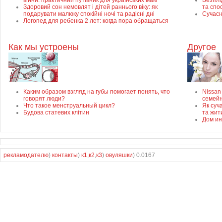
війни: практичний путівник для українських мам
Безплід
Здоровий сон немовлят і дітей раннього віку: як
та спо
подарувати малюку спокійні ночі та радісні дні
Сучасн
Логопед для ребенка 2 лет: когда пора обращаться
Как мы устроены
Другое
Каким образом взгляд на губы помогает понять, что
Nissan
говорят люди?
семей
Что такое менструальный цикл?
Як суч
Будова статевих клітин
та жит
Дом ин
рекламодателю
)
контакты
)
к1
,
к2
,
к3
)
овуляшки
) 0.0167