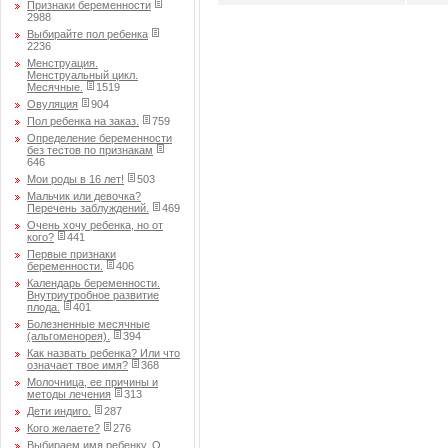
Признаки беременности
2988
Выбирайте пол ребенка
2236
Менструация.
Менструальный цикл.
Месячные.
1519
Овуляция
904
Пол ребенка на заказ.
759
Определение беременности
без тестов по признакам
646
Мои роды в 16 лет!
503
Мальчик или девочка?
Перечень заблуждений.
469
Очень хочу ребенка, но от
кого?
441
Первые признаки
беременности.
406
Календарь беременности.
Внутриутробное развитие
плода.
401
Болезненные месячные
(альгоменорея).
394
Как назвать ребенка? Или что
означает твое имя?
368
Молочница, ее причины и
методы лечения
313
Дети индиго.
287
Кого желаете?
276
Выбираем имя ребенку. О