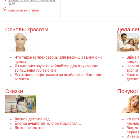
Мужик на кости не бросается.
85
список всех статей
Основы красоты
Дела с
Что такое компенсаторы для ресниц и зачем они
Війна т
нужны
продов
Як використовувати хайлайтер для візуального
Незаме
збільшення губ та очей
воспит
Електроепіляція: назавжди позбався небажаного
Коли к
волосся
деспот
Сказки
Почувст
Лесной детский сад
«А ост
Ёлочка душистая, ёлочка пушистая…
незнак
Дятел-стоматолог
Все, ч
перее
Интерв