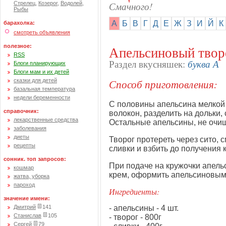
Смачного!
Стрелец
,
Козерог
,
Водолей
,
Рыбы
А
Б
В
Г
Д
Е
Ж
З
И
Й
К
барахолка:
смотреть объявления
полезное:
Апельсиновый твор
RSS
буква А
Раздел вкусняшек:
Блоги планирующих
Блоги мам и их детей
Способ приготовления:
сказки для детей
базальная температура
недели беременности
С половины апельсина мелкой т
справочник:
волокон, разделить на дольки,
лекарственные средства
Остальные апельсины, не очищ
заболевания
диеты
Творог протереть через сито,
рецепты
сливки и взбить до получения
сонник. топ запросов:
При подаче на кружочки апель
кошмар
крем, оформить апельсиновым
жатва, уборка
пароход
Ингредиенты:
значение имени:
- апельсины - 4 шт.
Дмитрий
141
Станислав
105
- творог - 800г
Сергей
79