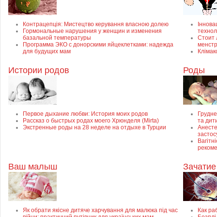
Контрацепція: Мистецтво керування власною долею
Інновац
Гормональные нарушения у женщин и изменения
технол
базальной температуры
Стоит 
Программа ЭКО с донорскими яйцеклетками: надежда
менст
для будущих мам
Клімак
Истории родов
Роды
Первое дыхание любви: История моих родов
Грудне
Рассказ о быстрых родах моего Хрюнделя (Mirta)
та дит
Экстренные роды на 28 неделе на отдыхе в Турции
Анесте
застос
Вагітні
рекоме
Ваш малыш
Зачатие
Як обрати якісне дитяче харчування для малюка під час
Как ра