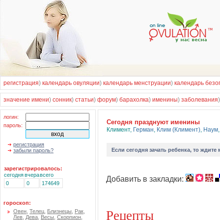
регистрация
)
календарь овуляции
)
календарь менструации
)
календарь безо
значение имени
)
сонник
)
статьи
)
форум
)
барахолка
)
именины
)
заболевания
логин:
Cегодня празднуют именины
пароль:
Климент
,
Герман
,
Клим (Климент)
,
Наум
регистрация
Если
сегодня зачать ребенка
, то ждите
забыли пароль?
зарегистрировалось:
сегодня
вчера
всего
Добавить в закладки:
0
0
174649
гороскоп:
Рецепты
Овен
,
Телец
,
Близнецы
,
Рак
,
Лев
,
Дева
,
Весы
,
Скорпион
,