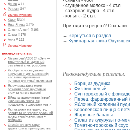
- сливки - 400г
Денис
71
- сгущенное молоко - 4 ст.л.
Руслан
67
- сахарная пудра - 4 ст.л.
Имена Мужские
- коньяк - 2 ст.л.
Юлия
304
Яна, Янина
270
Пригодится рецепт? Сохрани:
Олеся (Алеся)
193
Ольга
178
←
Вернуться в раздел
Анна
152
→
Кулинарная книга Овуляше
Имена Женские
последние статьи:
Nissan Leaf AZE0 24 кВт·ч —
твой тёплый и надёжный
семейный электромобиль
Як обрати якісне дитяче
Реккомендуемые рецепты:
харчування для малюка під
час війни: практичний
путівник для українських мам
Борщ из дудника
Як сучасна жінка може
Физ вишневый
розкрити свою внутрішню
силу та жити в радості
Суп гороховый с фрикад
Війна та материнство: історії
Перец, фаршированный 
українських жінок, які
Яблочный холодный пуди
продовжують дарувати життя
Королевская пицца с вет
Як поєднати материнство,
роботу та не згоріти: реальний
Жареные бананы
досвід українських мам +
Салат из кукурузы по-мек
лайфхаки
Томатно-гороховый соус
Онлайн-консультация
дерматолога: преимущества