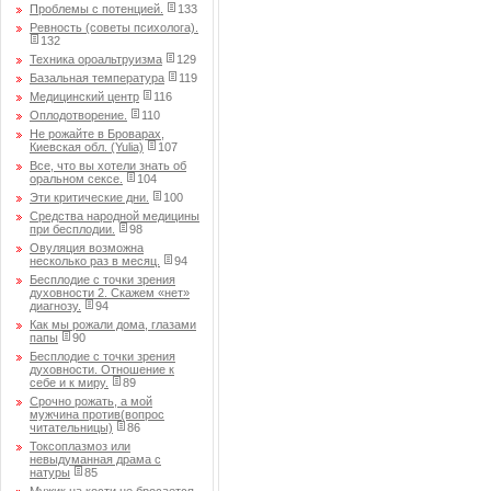
Проблемы с потенцией.
133
Ревность (советы психолога).
132
Техника ороальтруизма
129
Базальная температура
119
Медицинский центр
116
Оплодотворение.
110
Не рожайте в Броварах,
Киевская обл. (Yulia)
107
Все, что вы хотели знать об
оральном сексе.
104
Эти критические дни.
100
Средства народной медицины
при бесплодии.
98
Овуляция возможна
несколько раз в месяц.
94
Бесплодие с точки зрения
духовности 2. Скажем «нет»
диагнозу.
94
Как мы рожали дома, глазами
папы
90
Бесплодие с точки зрения
духовности. Отношение к
себе и к миру.
89
Срочно рожать, а мой
мужчина против(вопрос
читательницы)
86
Токсоплазмоз или
невыдуманная драма с
натуры
85