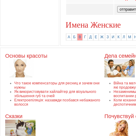
Имена Женские
А
Б
В
Г
Д
Е
Ж
З
И
К
Л
М
Основы красоты
Дела семей
Что такое компенсаторы для ресниц и зачем они
Війна та мате
нужны
які продовж
Як використовувати хайлайтер для візуального
Незаменимый
збільшення губ та очей
воспитании 
Електроепіляція: назавжди позбався небажаного
Коли кохання
волосся
деспотичним
Сказки
Почувствуй 