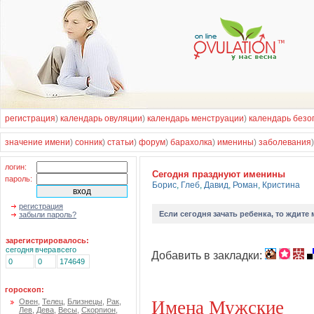
регистрация
)
календарь овуляции
)
календарь менструации
)
календарь безо
значение имени
)
сонник
)
статьи
)
форум
)
барахолка
)
именины
)
заболевания
логин:
Cегодня празднуют именины
пароль:
Борис
,
Глеб
,
Давид
,
Роман
,
Кристина
регистрация
Если
сегодня зачать ребенка
, то ждите
забыли пароль?
зарегистрировалось:
сегодня
вчера
всего
Добавить в закладки:
0
0
174649
гороскоп:
Имена Мужские
Овен
,
Телец
,
Близнецы
,
Рак
,
Лев
,
Дева
,
Весы
,
Скорпион
,