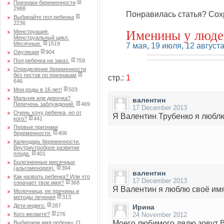
Признаки беременности
2988
Понравилась статья? Сох
Выбирайте пол ребенка
2236
Именины у люде
Менструация.
Менструальный цикл.
Месячные.
1519
7 мая
,
19 июля
,
12 август
Овуляция
904
Пол ребенка на заказ.
759
Определение беременности
без тестов по признакам
стр.:
1
646
Мои роды в 16 лет!
503
Мальчик или девочка?
валентин
Перечень заблуждений.
469
17 December 2013
Очень хочу ребенка, но от
Я Валентин Трубенко я люблю 
кого?
441
Первые признаки
беременности.
406
Календарь беременности.
Внутриутробное развитие
плода.
401
Болезненные месячные
(альгоменорея).
394
валентин
Как назвать ребенка? Или что
17 December 2013
означает твое имя?
368
Я Валентин я люблю своё имя
Молочница, ее причины и
методы лечения
313
Дети индиго.
287
Ирина
Кого желаете?
276
24 November 2012
Моего любимого дядю зовут 
Выбираем имя ребенку. О