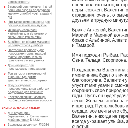
и возможности
после долгих пыток, кото
Здоровий сон немовлят і дітей
веры, сожжен. Валентин о
раннього віку: як подарувати
малюку спокійні ночі та радісні
страдания, очень , отзыв
дні
друзьям в трудную минуту
Что такое компенсаторы для
ресниц и зачем они нужны
Брак с Анжелой, Валентин
Як використовувати
хайлайтер для візуального
Марией и Мариной должен
збільшення губ та очей
браке с Альбиной, Алевти
SexShop: як обрати магазин і
и Тамарой.
не заплутатися у виборі
Настоянка прополісу для
полоскання горла: наукові
Имя подходит Рыбам, Раку
факти, ефективність та
Овна, Тельца, Скорпиона,
правильне застосування
Дом интернат для
престарелых и инвалидов
Поздравляем Валентина с 
Топ детских стоматологий
именинника будет отличное
Украины: где детям
благополучие. Валентин у
действительно комфортно
упустит миг удачи и смож
Услуги сиделки:
профессиональная забота и
сохранить свое природное
поддержка для пожилых
годы. Пусть он будет удач
Електроепіляція: назавжди
легко. Желаем, чтобы на 
позбався небажаного волосся
и преград. Пусть любовь 
самые читаемые статьи:
сердце, все мечты его сб
Дни овуляции и
Валентин, никогда не тер
беременность. Вычислении
дней овуляции
3732
всегда украшает улыбка, 
Задержка месячных.
3254
счастья!