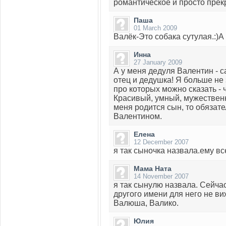
романтическое и просто прекр
Паша
01 March 2009
Валёк-Это собака сутулая.:)А 
Инна
27 January 2009
А у меня дедуля Валентин - 
отец и дедушка! Я больше не
про которых можно сказать - 
Красивый, умный, мужественн
меня родится сын, то обязате
Валентином.
Елена
12 December 2007
я так сыночка назвала.ему вс
Мама Ната
14 November 2007
я так сынулю назвала. Сейчас
другого имени для него не виж
Валюша, Валико.
Юлия