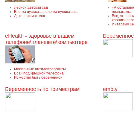
Лесной детский сад
«А остально
Ёлочка душистая, ёлочка пушистая…
незнакомка
Дятел-стоматолог
Все, что про
хроники пер
Интервью Ке
eHealth - здоровье в вашем
Беременнос
телефоне\планшете\компьютере
Мобильные антидепрессанты
Врач под крышкой телефона
Искусство быть беременной
Беременность по триместрам
empty