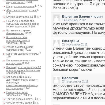
моде на имена.
264
внешне и внутренне.Я с детст
Определение овуляции
255
Валентином)))
Аборт и его последствия.
255
Валентин Валентинович
Муж не хочет ребенка.
237
14 February 2012
Помогите, сделала две
Имя моё нравится и не тольк
серьезные ошибки в жизни.
Нужен ваш совет.
209
Мужчины дружат только если 
Витамины во время
футболу равнодушен. Но дач
беременности.
205
8 топ-вопросов о
противозачаточных
Екатерина
таблетках.
197
29 November 2011
Угроза выкидыша при
у меня сын Валентин- соверш
беременности.
190
описанию.Единственное что со
Как стать донором спермы
у него действительно хороше
189
Кесарево сечение и его
только пока, так как занимае
последствия
160
сожалению, профессиональный
Как похудеть после родов? 6
большей мере "калечит"
оригинальных и безопасных
способов
155
Как повысить шансы
Валентин
достижения беременности
24 September 2011
используя
имя соответствует человеку, 
симптотермальный метод
контрацепции
146
меня не покладистый, но и это
Почему я не могу
САМОГО ВАЛЕНТИНА, каким ОН
забеременеть?
146
перечисленное с ним я послно
Тест на беременность.
145
Четыре группы крови
142