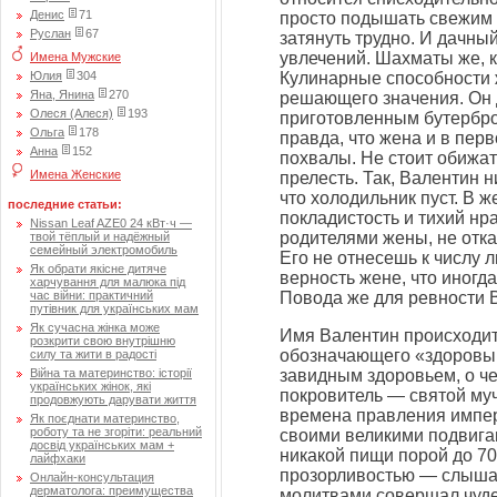
Денис
71
просто подышать свежим в
Руслан
67
затянуть трудно. И дачный
увлечений. Шахматы же, к
Имена Мужские
Юлия
304
Кулинарные способности 
Яна, Янина
270
решающего значения. Он 
Олеся (Алеся)
193
приготовленным бутербро
Ольга
178
правда, что жена и в перв
Анна
152
похвалы. Не стоит обижат
Имена Женские
прелесть. Так, Валентин ни
что холодильник пуст. В 
последние статьи:
покладистость и тихий нр
Nissan Leaf AZE0 24 кВт·ч —
родителями жены, не отка
твой тёплый и надёжный
семейный электромобиль
Его не отнесешь к числу 
Як обрати якісне дитяче
верность жене, что иногд
харчування для малюка під
час війни: практичний
Повода же для ревности 
путівник для українських мам
Як сучасна жінка може
Имя Валентин происходит 
розкрити свою внутрішню
обозначающего «здоровый
силу та жити в радості
Війна та материнство: історії
завидным здоровьем, о че
українських жінок, які
покровитель — святой му
продовжують дарувати життя
времена правления импер
Як поєднати материнство,
роботу та не згоріти: реальний
своими великими подвига
досвід українських мам +
никакой пищи порой до 70
лайфхаки
прозорливостью — слышал
Онлайн-консультация
дерматолога: преимущества
молитвами совершал чудес