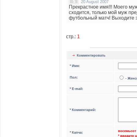
20 August 2007
Прекрастное имя!!! Моего муж
сходится, только мой муж пре
футбольный матч! Выходите 
стр.:
1
Комментировать
* Имя:
Пол:
- Жен
* Е-mail:
* Комментарий:
восемьсот
* Капча:
* введите