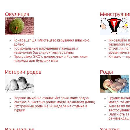
Овуляция
Менструация
Контрацепція: Мистецтво керування власною
Інноваційні п
долею
технології м
Гормональные нарушения у женщин и
Стоит ли пог
изменения базальной температуры
время менст
Программа ЭКО с донорскими яйцеклетками:
Клімакс — пр
надежда для будущих мам
Истории родов
Роды
Первое дыхание любви: История моих родов
Грудне вигод
Рассказ о быстрых родах моего Хрюнделя (Mirta)
матері та ди
Экстренные роды на 28 неделе на отдыхе в
Анестезія пі
Турции
застосуванн
Вагітність та
рекомендаці
Ваш малыш
Зачатие