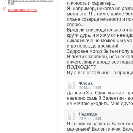
Мужик на кости не бросается.
личность и характер...
85
Я, например, никогда не раз
список всех статей
меня это. Я с ним о войне бо
плане созерцательности и пок
спорю...
Вряд ли снисходительно относ
крути дурь, и я хочу от нее з
никак иначе не можешь и ума 
и до поры, до времени!
Здоровье могдо быть и получш
Я почти Скорпион, без нескол
ничего, живу, вроде все подхо
ПОДХОДИТ?
Ну а все остальное - в принци
Флора
03 May 2009
Да знаю 3-х. Один уважает, д
наверно самый Валентин - вот
не мечтаю уходить. Мне друго
Надежда
28 April 2009
Я сынишку назвала Валентино
маленький Валентинчик, Вале