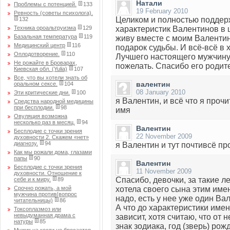
Натали
Проблемы с потенцией.
133
19 February 2010
Ревность (советы психолога).
Целиком и полностью поддер
132
Техника ороальтруизма
129
характеристик Валентинов в ц
Базальная температура
119
живу вместе с моим Валентин
Медицинский центр
116
подарок судьбы. И всё-всё в 
Оплодотворение.
110
Лучшего настоящего мужчину, 
Не рожайте в Броварах,
пожелать. Спасибо его родит
Киевская обл. (Yulia)
107
Все, что вы хотели знать об
валентин
оральном сексе.
104
08 January 2010
Эти критические дни.
100
я Валентин, и всё что я проч
Средства народной медицины
при бесплодии.
98
имя
Овуляция возможна
несколько раз в месяц.
94
Валентин
Бесплодие с точки зрения
22 November 2009
духовности 2. Скажем «нет»
диагнозу.
94
я Валентин и тут почтивсё пр
Как мы рожали дома, глазами
папы
90
Валентин
Бесплодие с точки зрения
11 November 2009
духовности. Отношение к
Спасибо, девочки, за такие л
себе и к миру.
89
Срочно рожать, а мой
хотела своего сына этим имен
мужчина против(вопрос
надо, есть у нее уже один Вале
читательницы)
86
А что до характеристики имен
Токсоплазмоз или
невыдуманная драма с
зависит, хотя считаю, что от н
натуры
85
знак зодиака, год (зверь) ро