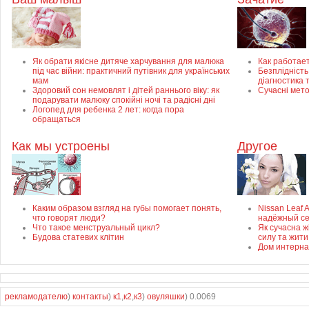
Як обрати якісне дитяче харчування для малюка
Как работае
під час війни: практичний путівник для українських
Безплідність 
мам
діагностика 
Здоровий сон немовлят і дітей раннього віку: як
Сучасні мет
подарувати малюку спокійні ночі та радісні дні
Логопед для ребенка 2 лет: когда пора
обращаться
Как мы устроены
Другое
Каким образом взгляд на губы помогает понять,
Nissan Leaf 
что говорят люди?
надёжный с
Что такое менструальный цикл?
Як сучасна ж
Будова статевих клітин
силу та жити
Дом интерна
рекламодателю
)
контакты
)
к1
,
к2
,
к3
)
овуляшки
) 0.0069