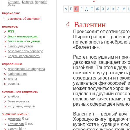
Стрелец
,
Козерог
,
Водолей
,
Рыбы
А
Б
В
Г
Д
Е
Ж
З
И
К
Л
М
барахолка:
смотреть объявления
Валентин
полезное:
Происходит от латинског
RSS
Широко распространено у
Блоги планирующих
Блоги мам и их детей
популярность приобрело 
сказки для детей
«Валентин».
базальная температура
недели беременности
Растет послушным и прил
девочками, защищает их о
справочник:
назойлив. Тянется к дедуш
лекарственные средства
поможет внуку разводить р
заболевания
созерцательности и поко
диеты
увлекаться философией и 
рецепты
может получиться хороший
сонник. топ запросов:
наделен и другими спосо
альбом
волевыми качествами, не
баня турецкая
разных сферах деятельно
натурщик, модель
Валентин — верный друг,
значение имени:
Хорошую книгу предпочит
Дмитрий
141
курит, хотя к курящим люд
Станислав
105
Сергей
79
относится снисходительно