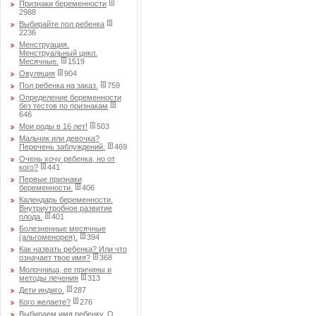
Признаки беременности
2988
Выбирайте пол ребенка
2236
Менструация.
Менструальный цикл.
Месячные.
1519
Овуляция
904
Пол ребенка на заказ.
759
Определение беременности
без тестов по признакам
646
Мои роды в 16 лет!
503
Мальчик или девочка?
Перечень заблуждений.
469
Очень хочу ребенка, но от
кого?
441
Первые признаки
беременности.
406
Календарь беременности.
Внутриутробное развитие
плода.
401
Болезненные месячные
(альгоменорея).
394
Как назвать ребенка? Или что
означает твое имя?
368
Молочница, ее причины и
методы лечения
313
Дети индиго.
287
Кого желаете?
276
Выбираем имя ребенку. О