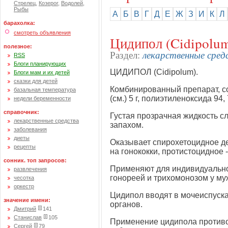
Стрелец
,
Козерог
,
Водолей
,
Рыбы
А
Б
В
Г
Д
Е
Ж
З
И
К
Л
барахолка:
смотреть объявления
Цидипол (Cidipolu
полезное:
лекарственные сред
Раздел:
RSS
Блоги планирующих
ЦИДИПОЛ (Cidipolum).
Блоги мам и их детей
сказки для детей
Комбинированный препарат, со
базальная температура
(см.) 5 г, полиэтиленоксида 94, 7
недели беременности
справочник:
Густая прозрачная жидкость сл
лекарственные средства
запахом.
заболевания
диеты
Оказывает спирохетоцидное де
рецепты
на гонококки, протистоцидное
сонник. топ запросов:
Применяют для индивидуальн
развлечения
гонореей и трихомонозом у му
чесотка
оркестр
Цидипол вводят в мочеиспуск
значение имени:
органов.
Дмитрий
141
Станислав
105
Применение цидипола противо
Сергей
79