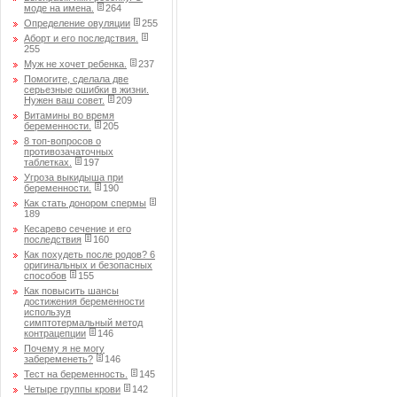
моде на имена.
264
Определение овуляции
255
Аборт и его последствия.
255
Муж не хочет ребенка.
237
Помогите, сделала две
серьезные ошибки в жизни.
Нужен ваш совет.
209
Витамины во время
беременности.
205
8 топ-вопросов о
противозачаточных
таблетках.
197
Угроза выкидыша при
беременности.
190
Как стать донором спермы
189
Кесарево сечение и его
последствия
160
Как похудеть после родов? 6
оригинальных и безопасных
способов
155
Как повысить шансы
достижения беременности
используя
симптотермальный метод
контрацепции
146
Почему я не могу
забеременеть?
146
Тест на беременность.
145
Четыре группы крови
142