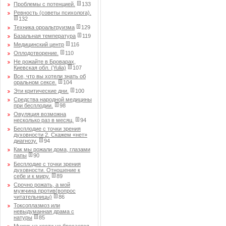
Проблемы с потенцией.
133
Ревность (советы психолога).
132
Техника ороальтруизма
129
Базальная температура
119
Медицинский центр
116
Оплодотворение.
110
Не рожайте в Броварах,
Киевская обл. (Yulia)
107
Все, что вы хотели знать об
оральном сексе.
104
Эти критические дни.
100
Средства народной медицины
при бесплодии.
98
Овуляция возможна
несколько раз в месяц.
94
Бесплодие с точки зрения
духовности 2. Скажем «нет»
диагнозу.
94
Как мы рожали дома, глазами
папы
90
Бесплодие с точки зрения
духовности. Отношение к
себе и к миру.
89
Срочно рожать, а мой
мужчина против(вопрос
читательницы)
86
Токсоплазмоз или
невыдуманная драма с
натуры
85