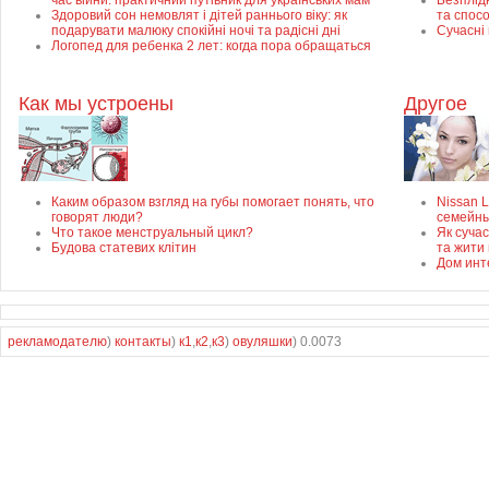
час війни: практичний путівник для українських мам
Безплідн
Здоровий сон немовлят і дітей раннього віку: як
та спос
подарувати малюку спокійні ночі та радісні дні
Сучасні
Логопед для ребенка 2 лет: когда пора обращаться
Как мы устроены
Другое
Каким образом взгляд на губы помогает понять, что
Nissan 
говорят люди?
семейны
Что такое менструальный цикл?
Як суча
Будова статевих клітин
та жити 
Дом инт
рекламодателю
)
контакты
)
к1
,
к2
,
к3
)
овуляшки
) 0.0073