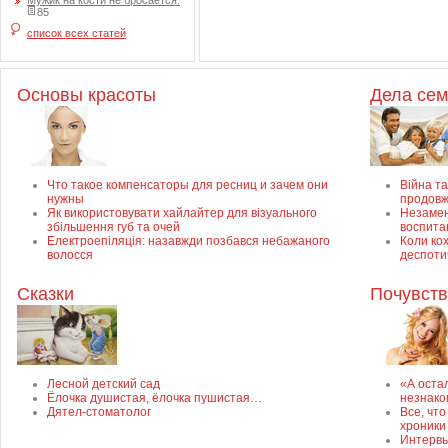
Мужик на кости не бросается.
85
список всех статей
Основы красоты
Дела се
Что такое компенсаторы для ресниц и зачем они
Війна та
нужны
продовж
Як використовувати хайлайтер для візуального
Незамен
збільшення губ та очей
воспита
Електроепіляція: назавжди позбався небажаного
Коли ко
волосся
деспоти
Сказки
Почувств
Лесной детский сад
«А оста
Ёлочка душистая, ёлочка пушистая…
незнако
Дятел-стоматолог
Все, чт
хроники
Интервь