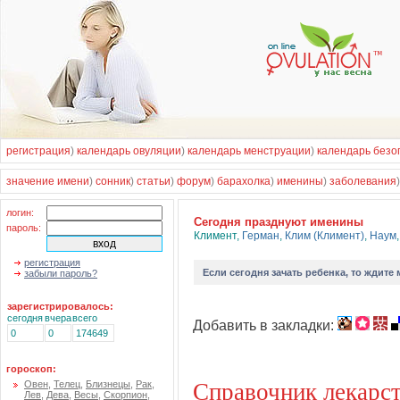
регистрация
)
календарь овуляции
)
календарь менструации
)
календарь безо
значение имени
)
сонник
)
статьи
)
форум
)
барахолка
)
именины
)
заболевания
логин:
Cегодня празднуют именины
пароль:
Климент
,
Герман
,
Клим (Климент)
,
Наум
регистрация
Если
сегодня зачать ребенка
, то ждите
забыли пароль?
зарегистрировалось:
сегодня
вчера
всего
Добавить в закладки:
0
0
174649
гороскоп:
Справочник лекарс
Овен
,
Телец
,
Близнецы
,
Рак
,
Лев
,
Дева
,
Весы
,
Скорпион
,