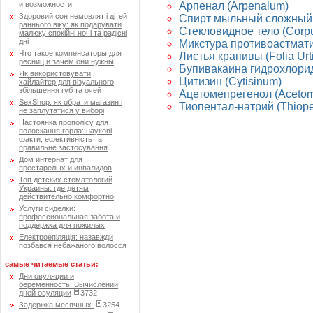
и возможности
Арпенал (Arpenalum)
Здоровий сон немовлят і дітей
Спирт мыльный сложный (S
раннього віку: як подарувати
Стекловидное тело (Corpu
малюку спокійні ночі та радісні
дні
Микстура противоастматиче
Что такое компенсаторы для
Листья крапивы (Folia Urt
ресниц и зачем они нужны
Бупивакаина гидрохлорид 
Як використовувати
Цитизин (Cytisinum)
хайлайтер для візуального
збільшення губ та очей
Ацетомепрегенол (Aceto
SexShop: як обрати магазин і
Тиопентал-натрий (Thiope
не заплутатися у виборі
Настоянка прополісу для
полоскання горла: наукові
факти, ефективність та
правильне застосування
Дом интернат для
престарелых и инвалидов
Топ детских стоматологий
Украины: где детям
действительно комфортно
Услуги сиделки:
профессиональная забота и
поддержка для пожилых
Електроепіляція: назавжди
позбався небажаного волосся
самые читаемые статьи:
Дни овуляции и
беременность. Вычислении
дней овуляции
3732
Задержка месячных.
3254