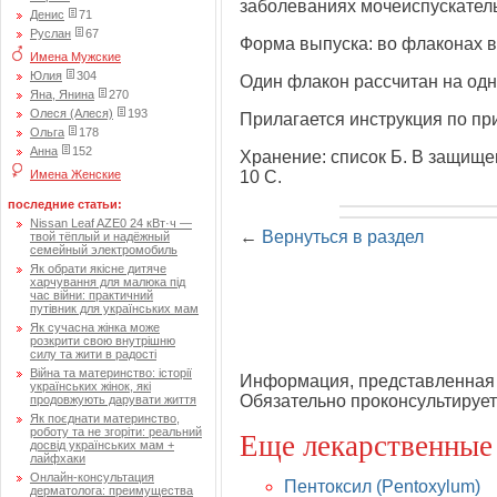
заболеваниях мочеиспускатель
Денис
71
Руслан
67
Форма выпуска: во флаконах в
Имена Мужские
Юлия
304
Один флакон рассчитан на одн
Яна, Янина
270
Олеся (Алеся)
193
Прилагается инструкция по п
Ольга
178
Анна
152
Хранение: список Б. В защище
Имена Женские
10 С.
последние статьи:
Nissan Leaf AZE0 24 кВт·ч —
←
Вернуться в раздел
твой тёплый и надёжный
семейный электромобиль
Як обрати якісне дитяче
харчування для малюка під
час війни: практичний
путівник для українських мам
Як сучасна жінка може
розкрити свою внутрішню
силу та жити в радості
Війна та материнство: історії
Информация, представленная 
українських жінок, які
Обязательно проконсультирует
продовжують дарувати життя
Як поєднати материнство,
Еще лекарственные
роботу та не згоріти: реальний
досвід українських мам +
лайфхаки
Онлайн-консультация
Пентоксил (Pentoxylum)
дерматолога: преимущества