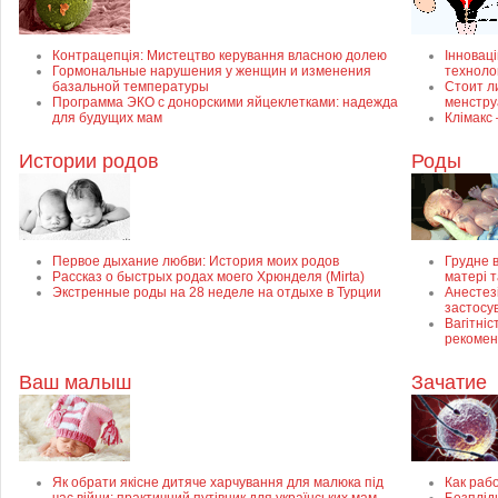
Контрацепція: Мистецтво керування власною долею
Інноваці
Гормональные нарушения у женщин и изменения
техноло
базальной температуры
Стоит л
Программа ЭКО с донорскими яйцеклетками: надежда
менстр
для будущих мам
Клімакс
Истории родов
Роды
Первое дыхание любви: История моих родов
Грудне в
Рассказ о быстрых родах моего Хрюнделя (Mirta)
матері 
Экстренные роды на 28 неделе на отдыхе в Турции
Анестезі
застосу
Вагітніс
рекомен
Ваш малыш
Зачатие
Як обрати якісне дитяче харчування для малюка під
Как раб