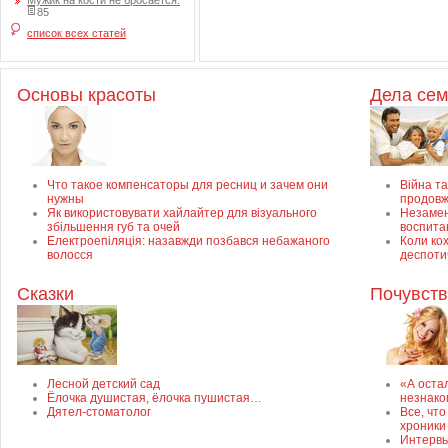
Мужик на кости не бросается.
85
список всех статей
Основы красоты
Дела се
Что такое компенсаторы для ресниц и зачем они
Війна та
нужны
продовж
Як використовувати хайлайтер для візуального
Незамен
збільшення губ та очей
воспита
Електроепіляція: назавжди позбався небажаного
Коли ко
волосся
деспоти
Сказки
Почувств
Лесной детский сад
«А оста
Ёлочка душистая, ёлочка пушистая…
незнако
Дятел-стоматолог
Все, чт
хроники
Интервь