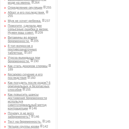
моде на имена.
264
Определение овуляции
255
Аборт и его последствия.
255
Муж не хочет ребенка.
237
Помогите, сделала две
серьезные ошибки в жизни.
Нужен ваш совет.
209
Витамины во время
беременности.
205
8 топ-вопросов о
противозачаточных
таблетках.
197
Угроза выкидыша при
беременности.
190
Как стать донором спермы
189
Кесарево сечение и его
последствия
160
Как похудеть после родов? 6
оригинальных и безопасных
способов
155
Как повысить шансы
достижения беременности
используя
симптотермальный метод
контрацепции
146
Почему я не могу
забеременеть?
146
Тест на беременность.
145
Четыре группы крови
142