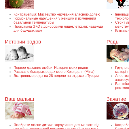
Контрацепція: Мистецтво керування власною долею
Інноваці
Гормональные нарушения у женщин и изменения
техноло
базальной температуры
Стоит л
Программа ЭКО с донорскими яйцеклетками: надежда
менстр
для будущих мам
Клімакс
Истории родов
Роды
Первое дыхание любви: История моих родов
Грудне в
Рассказ о быстрых родах моего Хрюнделя (Mirta)
матері 
Экстренные роды на 28 неделе на отдыхе в Турции
Анестезі
застосу
Вагітніс
рекомен
Ваш малыш
Зачатие
Як обрати якісне дитяче харчування для малюка під
Как раб