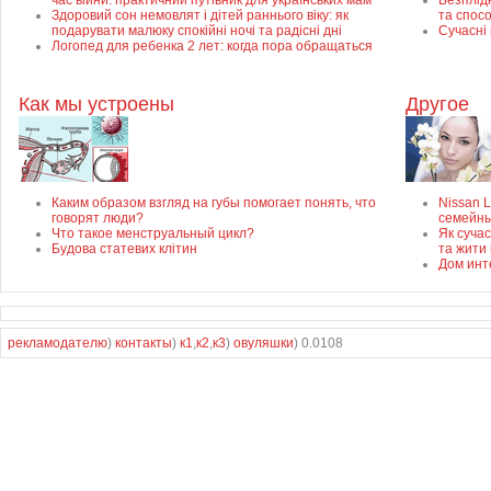
час війни: практичний путівник для українських мам
Безплідн
Здоровий сон немовлят і дітей раннього віку: як
та спос
подарувати малюку спокійні ночі та радісні дні
Сучасні
Логопед для ребенка 2 лет: когда пора обращаться
Как мы устроены
Другое
Каким образом взгляд на губы помогает понять, что
Nissan 
говорят люди?
семейны
Что такое менструальный цикл?
Як суча
Будова статевих клітин
та жити 
Дом инт
рекламодателю
)
контакты
)
к1
,
к2
,
к3
)
овуляшки
) 0.0108