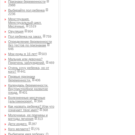
Признаки беременности
2988
Выбирайте пол ребенка
2236
Менструация.
Менструальный цикл.
Месячные.
1519
Овуляция
904
Пол ребенка на заказ.
759
Определение беременности
без тестов по признакам
646
Мои роды в 16 лет!
503
Мальчик или девочка?
Перечень заблуждений.
469
Очень хочу ребенка, но от
кого?
441
Первые признаки
беременности.
406
Календарь беременности.
Внутриутробное развитие
плода.
401
Болезненные месячные
(альгоменорея).
394
Как назвать ребенка? Или что
означает твое имя?
368
Молочница, ее причины и
методы лечения
313
Дети индиго.
287
Кого желаете?
276
Выбираем имя ребенку. О