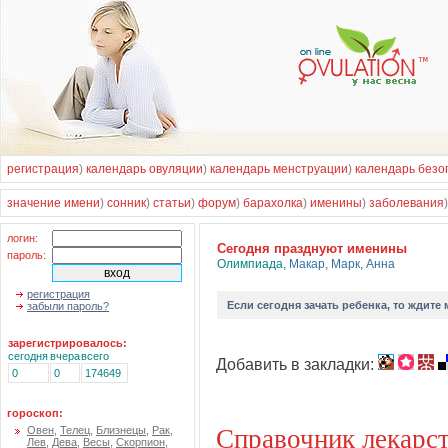
регистрация
)
календарь овуляции
)
календарь менструации
)
календарь безо
значение имени
)
сонник
)
статьи
)
форум
)
барахолка
)
именины
)
заболевания
логин:
Cегодня празднуют именины
пароль:
Олимпиада
,
Макар
,
Марк
,
Анна
регистрация
Если
сегодня зачать ребенка
, то ждите
забыли пароль?
зарегистрировалось:
сегодня
вчера
всего
Добавить в закладки:
0
0
174649
гороскоп:
Справочник лекарс
Овен
,
Телец
,
Близнецы
,
Рак
,
Лев
,
Дева
,
Весы
,
Скорпион
,