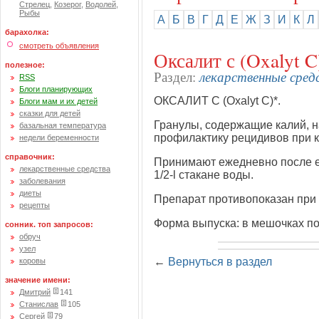
Стрелец
,
Козерог
,
Водолей
,
Рыбы
А
Б
В
Г
Д
Е
Ж
З
И
К
Л
барахолка:
смотреть объявления
Оксалит с (Oxalyt C
полезное:
лекарственные сред
Раздел:
RSS
Блоги планирующих
ОКСАЛИТ С (Охаlyt С)*.
Блоги мам и их детей
сказки для детей
Гранулы, содержащие калий, н
базальная температура
профилактику рецидивов при 
недели беременности
справочник:
Принимают ежедневно после еды
лекарственные средства
1/2-l стакане воды.
заболевания
диеты
Препарат противопоказан при
рецепты
Форма выпуска: в мешочках по 
сонник. топ запросов:
обруч
узел
←
Вернуться в раздел
коровы
значение имени:
Дмитрий
141
Станислав
105
Сергей
79