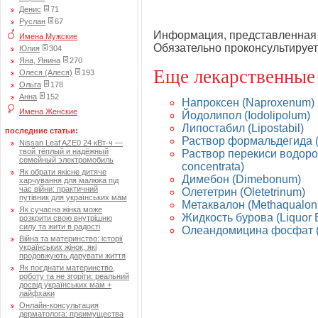
Денис
71
Руслан
67
Информация, представленная 
Имена Мужские
Обязательно проконсультирует
Юлия
304
Яна, Янина
270
Еще лекарственные
Олеся (Алеся)
193
Ольга
178
Анна
152
Напроксен (Naproxenum)
Имена Женские
Йодолипол (Iodolipolum)
Липостабил (Lipostabil)
последние статьи:
Раствор формальдегида (S
Nissan Leaf AZE0 24 кВт·ч —
твой тёплый и надёжный
Раствор перекиси водород
семейный электромобиль
concentrata)
Як обрати якісне дитяче
Димебон (Dimebonum)
харчування для малюка під
час війни: практичний
Олететрин (Oletetrinum)
путівник для українських мам
Метаквалон (Methaqualo
Як сучасна жінка може
Жидкость бурова (Liquor B
розкрити свою внутрішню
силу та жити в радості
Олеандомицина фосфат (
Війна та материнство: історії
українських жінок, які
продовжують дарувати життя
Як поєднати материнство,
роботу та не згоріти: реальний
досвід українських мам +
лайфхаки
Онлайн-консультация
дерматолога: преимущества