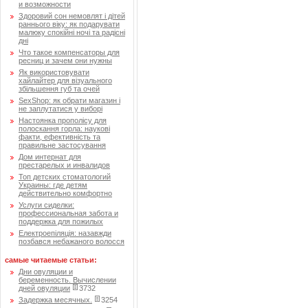
и возможности
Здоровий сон немовлят і дітей
раннього віку: як подарувати
малюку спокійні ночі та радісні
дні
Что такое компенсаторы для
ресниц и зачем они нужны
Як використовувати
хайлайтер для візуального
збільшення губ та очей
SexShop: як обрати магазин і
не заплутатися у виборі
Настоянка прополісу для
полоскання горла: наукові
факти, ефективність та
правильне застосування
Дом интернат для
престарелых и инвалидов
Топ детских стоматологий
Украины: где детям
действительно комфортно
Услуги сиделки:
профессиональная забота и
поддержка для пожилых
Електроепіляція: назавжди
позбався небажаного волосся
самые читаемые статьи:
Дни овуляции и
беременность. Вычислении
дней овуляции
3732
Задержка месячных.
3254