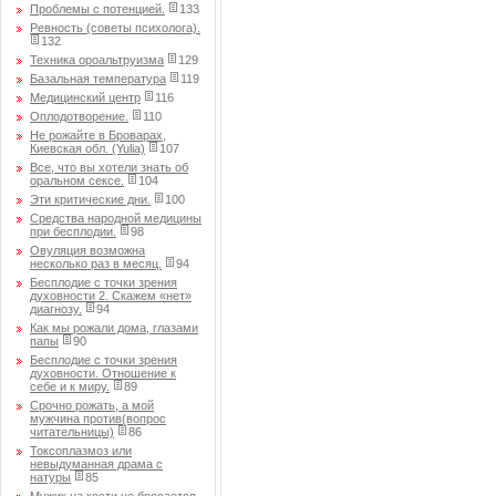
Проблемы с потенцией.
133
Ревность (советы психолога).
132
Техника ороальтруизма
129
Базальная температура
119
Медицинский центр
116
Оплодотворение.
110
Не рожайте в Броварах,
Киевская обл. (Yulia)
107
Все, что вы хотели знать об
оральном сексе.
104
Эти критические дни.
100
Средства народной медицины
при бесплодии.
98
Овуляция возможна
несколько раз в месяц.
94
Бесплодие с точки зрения
духовности 2. Скажем «нет»
диагнозу.
94
Как мы рожали дома, глазами
папы
90
Бесплодие с точки зрения
духовности. Отношение к
себе и к миру.
89
Срочно рожать, а мой
мужчина против(вопрос
читательницы)
86
Токсоплазмоз или
невыдуманная драма с
натуры
85