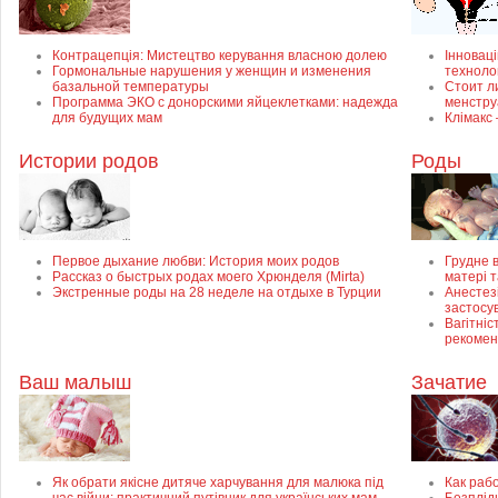
Контрацепція: Мистецтво керування власною долею
Інноваці
Гормональные нарушения у женщин и изменения
техноло
базальной температуры
Стоит л
Программа ЭКО с донорскими яйцеклетками: надежда
менстр
для будущих мам
Клімакс
Истории родов
Роды
Первое дыхание любви: История моих родов
Грудне в
Рассказ о быстрых родах моего Хрюнделя (Mirta)
матері 
Экстренные роды на 28 неделе на отдыхе в Турции
Анестезі
застосу
Вагітніс
рекомен
Ваш малыш
Зачатие
Як обрати якісне дитяче харчування для малюка під
Как раб