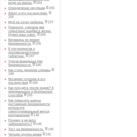
моде на имена.
264
Определение овуляции
255
Аборт и его последствия.
255
Муж не хочет ребенка.
237
Помогите, сделала две
серьезные ошибки в жизни.
Нужен ваш совет.
209
Витамины во время
беременности.
205
8 топ-вопросов о
противозачаточных
таблетках.
197
Угроза выкидыша при
беременности.
190
Как стать донором спермы
189
Кесарево сечение и его
последствия
160
Как похудеть после родов? 6
оригинальных и безопасных
способов
155
Как повысить шансы
достижения беременности
используя
симптотермальный метод
контрацепции
146
Почему я не могу
забеременеть?
146
Тест на беременность.
145
Четыре группы крови
142