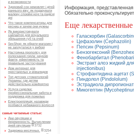
и возможности
Здоровий сон немовлят і дітей
Информация, представленная 
раннього віку: як подарувати
Обязательно проконсультирует
малюку спокійні ночі та радісні
дні
Еще лекарственные
Что такое компенсаторы для
ресниц и зачем они нужны
Як використовувати
хайлайтер для візуального
Галаскорбин (Galascorbi
збільшення губ та очей
Цефазолин (Cephazolin)
SexShop: як обрати магазин і
Пепсин (Pepsinum)
не заплутатися у виборі
Бензогексоний (Benzohex
Настоянка прополісу для
полоскання горла: наукові
Фенобарбитал (Phenobari
факти, ефективність та
Экстракт алоэ жидкий для 
правильне застосування
injectionibus)
Дом интернат для
престарелых и инвалидов
Строфантидина ацетат (St
Топ детских стоматологий
Пиндолол (Pindololum)
Украины: где детям
Эстрадиола дипропионат (
действительно комфортно
Услуги сиделки:
Микогептин (Mycoheptinu
профессиональная забота и
поддержка для пожилых
Електроепіляція: назавжди
позбався небажаного волосся
самые читаемые статьи:
Дни овуляции и
беременность. Вычислении
дней овуляции
3732
Задержка месячных.
3254