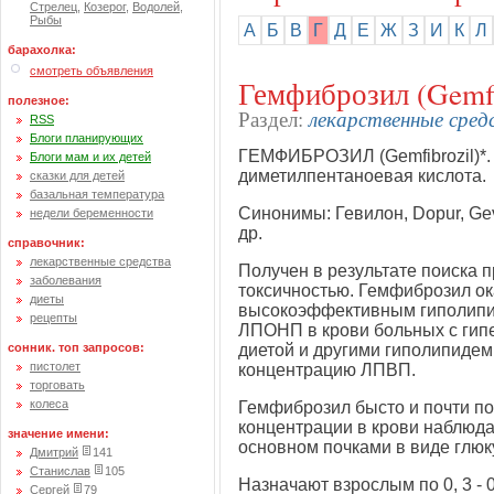
Стрелец
,
Козерог
,
Водолей
,
Рыбы
А
Б
В
Г
Д
Е
Ж
З
И
К
Л
барахолка:
смотреть объявления
Гемфиброзил (Gemfi
полезное:
лекарственные средс
Раздел:
RSS
Блоги планирующих
ГЕМФИБРОЗИЛ (Gemfibrozil)*. 5
Блоги мам и их детей
диметилпентаноевая кислота.
сказки для детей
базальная температура
Синонимы: Гевилон, Dopur, Gevil
недели беременности
др.
справочник:
лекарственные средства
Получен в результате поиска
заболевания
токсичностью. Гемфиброзил ок
диеты
высокоэффективным гиполипи
рецепты
ЛПОНП в крови больных с гип
сонник. топ запросов:
диетой и другими гиполипидем
пистолет
концентрацию ЛПВП.
торговать
колеса
Гемфиброзил бысто и почти по
концентрации в крови наблюдае
значение имени:
основном почками в виде глюк
Дмитрий
141
Станислав
105
Назначают взрослым по 0, 3 - 0,
Сергей
79