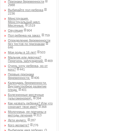
Признаки беременности
2988
Выбирайте пол ребенка
2236
Менструация.
Менструальный цикл.
Месячные.
1519
Овуляция
904
Пол ребенка на заказ.
759
Определение беременности
без тестов по признакам
646
Мои роды в 16 лет!
503
Мальчик или девочка?
Перечень заблуждений.
469
Очень хочу ребенка, но от
кого?
441
Первые признаки
беременности.
406
Календарь беременности.
Внутриутробное развитие
плода.
401
Болезненные месячные
(альгоменорея).
394
Как назвать ребенка? Или что
означает твое имя?
368
Молочница, ее причины и
методы лечения
313
Дети индиго.
287
Кого желаете?
276
Выбираем имя ребенку. О