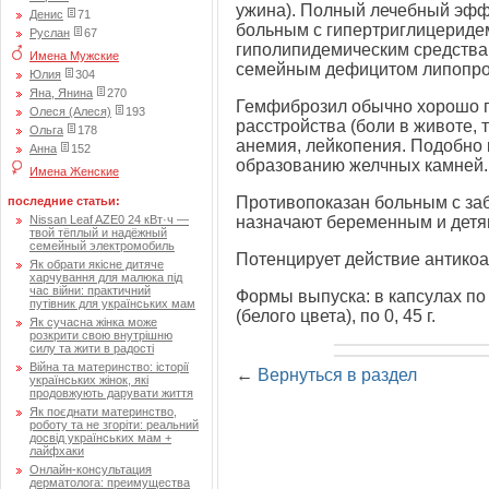
ужина). Полный лечебный эффе
Денис
71
больным с гипертриглицеридем
Руслан
67
гиполипидемическим средства
Имена Мужские
семейным дефицитом липопро
Юлия
304
Яна, Янина
270
Гемфиброзил обычно хорошо 
Олеся (Алеся)
193
расстройства (боли в животе, 
Ольга
178
анемия, лейкопения. Подобно 
Анна
152
образованию желчных камней.
Имена Женские
Противопоказан больным с за
последние статьи:
Nissan Leaf AZE0 24 кВт·ч —
назначают беременным и детя
твой тёплый и надёжный
семейный электромобиль
Потенцирует действие антикоа
Як обрати якісне дитяче
харчування для малюка під
час війни: практичний
Формы выпуска: в капсулах по 0
путівник для українських мам
(белого цвета), по 0, 45 г.
Як сучасна жінка може
розкрити свою внутрішню
силу та жити в радості
Війна та материнство: історії
←
Вернуться в раздел
українських жінок, які
продовжують дарувати життя
Як поєднати материнство,
роботу та не згоріти: реальний
досвід українських мам +
лайфхаки
Онлайн-консультация
дерматолога: преимущества