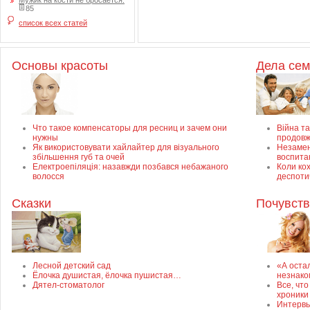
Мужик на кости не бросается.
85
список всех статей
Основы красоты
Дела се
Что такое компенсаторы для ресниц и зачем они
Війна та
нужны
продовж
Як використовувати хайлайтер для візуального
Незамен
збільшення губ та очей
воспита
Електроепіляція: назавжди позбався небажаного
Коли ко
волосся
деспоти
Сказки
Почувств
Лесной детский сад
«А оста
Ёлочка душистая, ёлочка пушистая…
незнако
Дятел-стоматолог
Все, чт
хроники
Интервь