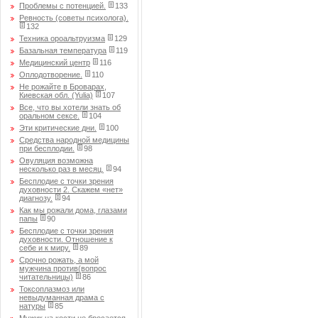
Проблемы с потенцией.
133
Ревность (советы психолога).
132
Техника ороальтруизма
129
Базальная температура
119
Медицинский центр
116
Оплодотворение.
110
Не рожайте в Броварах,
Киевская обл. (Yulia)
107
Все, что вы хотели знать об
оральном сексе.
104
Эти критические дни.
100
Средства народной медицины
при бесплодии.
98
Овуляция возможна
несколько раз в месяц.
94
Бесплодие с точки зрения
духовности 2. Скажем «нет»
диагнозу.
94
Как мы рожали дома, глазами
папы
90
Бесплодие с точки зрения
духовности. Отношение к
себе и к миру.
89
Срочно рожать, а мой
мужчина против(вопрос
читательницы)
86
Токсоплазмоз или
невыдуманная драма с
натуры
85