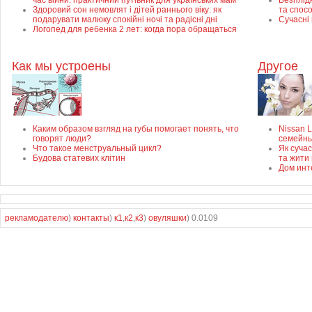
час війни: практичний путівник для українських мам
Безплідн
Здоровий сон немовлят і дітей раннього віку: як
та спос
подарувати малюку спокійні ночі та радісні дні
Сучасні
Логопед для ребенка 2 лет: когда пора обращаться
Как мы устроены
Другое
Каким образом взгляд на губы помогает понять, что
Nissan 
говорят люди?
семейны
Что такое менструальный цикл?
Як суча
Будова статевих клітин
та жити 
Дом инт
рекламодателю
)
контакты
)
к1
,
к2
,
к3
)
овуляшки
) 0.0109