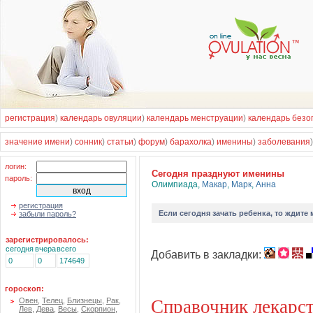
регистрация
)
календарь овуляции
)
календарь менструации
)
календарь безо
значение имени
)
сонник
)
статьи
)
форум
)
барахолка
)
именины
)
заболевания
логин:
Cегодня празднуют именины
пароль:
Олимпиада
,
Макар
,
Марк
,
Анна
регистрация
Если
сегодня зачать ребенка
, то ждите
забыли пароль?
зарегистрировалось:
сегодня
вчера
всего
Добавить в закладки:
0
0
174649
гороскоп:
Справочник лекарс
Овен
,
Телец
,
Близнецы
,
Рак
,
Лев
,
Дева
,
Весы
,
Скорпион
,