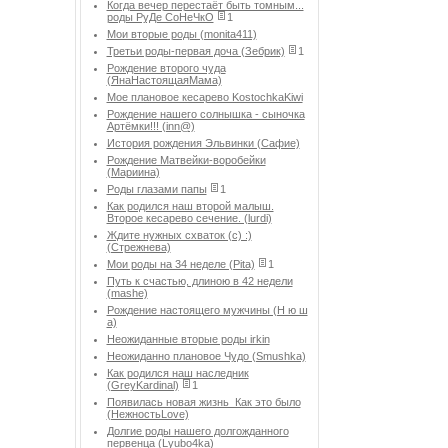
Когда вечер перестаёт быть томным...
роды РуДе СоНеЧкО
1
Мои вторые роды (monita411)
Третьи роды-первая доча (Зебрик)
1
Рождение второго чуда
(ЯнаНастоящаяМама)
Мое плановое кесарево KostochkaKiwi
Рождение нашего солнышка - сыночка
Артёмки!!! (inn@)
История рождения Эльвинки (Сафие)
Рождение Матвейки-воробейки
(Мариина)
Роды глазами папы
1
Как родился наш второй малыш.
Второе кесарево сечение. (lurdi)
Ждите нужных схваток (с) :)
(Стрежнева)
Мои роды на 34 неделе (Pita)
1
Путь к счастью, длиною в 42 недели
(mashe)
Рождение настоящего мужчины (Н ю ш
а)
Неожиданные вторые роды irkin
Неожиданно плановое Чудо (Smushka)
Как родился наш наследник
(GreyKardinal)
1
Появилась новая жизнь_Как это было
(НежностьLove)
Долгие роды нашего долгожданного
первенца (Lyubo4ka)