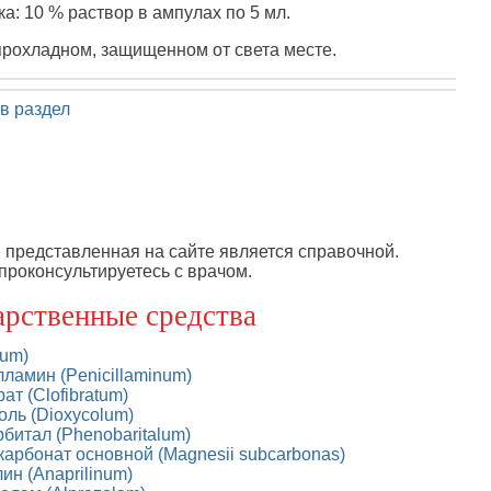
а: 10 % раствор в ампулах по 5 мл.
прохладном, защищенном от света месте.
в раздел
представленная на сайте является справочной.
проконсультируетесь с врачом.
арственные средства
dum)
ламин (Penicillaminum)
т (Clofibratum)
оль (Dioxycolum)
битал (Phenobaritalum)
карбонат основной (Magnesii subcarbonas)
ин (Anaprilinum)