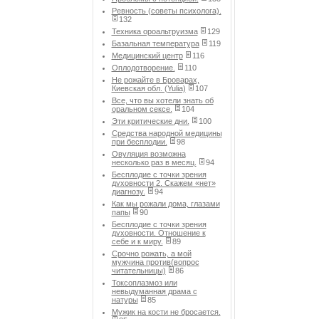
Ревность (советы психолога).
132
Техника ороальтруизма
129
Базальная температура
119
Медицинский центр
116
Оплодотворение.
110
Не рожайте в Броварах,
Киевская обл. (Yulia)
107
Все, что вы хотели знать об
оральном сексе.
104
Эти критические дни.
100
Средства народной медицины
при бесплодии.
98
Овуляция возможна
несколько раз в месяц.
94
Бесплодие с точки зрения
духовности 2. Скажем «нет»
диагнозу.
94
Как мы рожали дома, глазами
папы
90
Бесплодие с точки зрения
духовности. Отношение к
себе и к миру.
89
Срочно рожать, а мой
мужчина против(вопрос
читательницы)
86
Токсоплазмоз или
невыдуманная драма с
натуры
85
Мужик на кости не бросается.