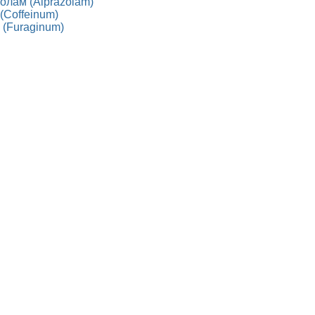
олам (Alprazolam)
(Coffeinum)
 (Furaginum)