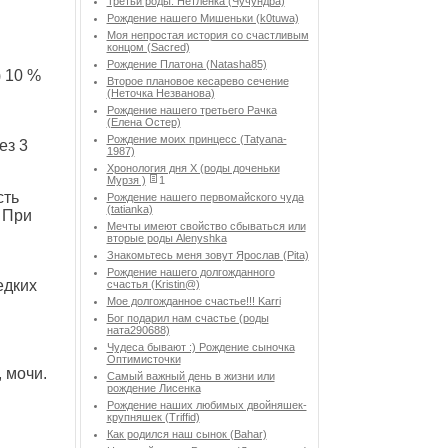
Третьи роды. Нетленка (Чучундра)
Рождение нашего Мишеньки (k0tuwa)
Моя непростая история со счастливым
концом (Sacred)
Рождение Платона (Natasha85)
) 10 %
Второе плановое кесарево сечение
(Неточка Незванова)
Рождение нашего третьего Рачка
(Елена Остер)
Рождение моих принцесс (Tatyana-
ез 3
1987)
Хронология дня Х (роды доченьки
Мурзя )
1
сть
Рождение нашего первомайского чуда
(tatianka)
. При
Мечты имеют свойство сбываться или
вторые роды Аlenyshka
Знакомьтесь меня зовут Ярослав (Pita)
Рождение нашего долгожданного
едких
счастья (Kristin@)
Мое долгожданное счастье!!! Karri
Бог подарил нам счастье (роды
ната290688)
Чудеса бывают :) Рождение сыночка
Оптимисточки
 мочи.
Cамый важный день в жизни или
рождение Лисенка
Рождение наших любимых двойняшек-
крупняшек (Triffid)
Как родился наш сынок (Bahar)