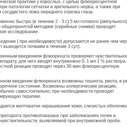
ческой практике у взрослых, с целью флюоресцентной
ри патологии сетчатки и зрительного нерва, а также при
 сосудистого ложа переднего отрезка глаза.
венно быстро (в течение 2 - 3 с) 5 мл готового (ампульного
о общепринятой методике (серийные снимки) проводят
кое исследование.
едение ( при необходимости) допускается не ранее чем чер
т выводится почками в течение 3 сут).
ивенным введением флюорената проверяют чувствительно
епарату, для чего вводят внутрикожно 0, 1 мл 1 % раствора
естной реакции проводят через 30 мин флюоресцентную
.
нном введении флюорената возможны тошнота, рвота, в р
морочное состояние. Возможны аллергические реакции,
бычно самостоятельно; при необходимости проводят
зирующую терапию.
дается желтоватое окрашивание кожи, слизистых оболочек,
репарата противопоказано при заболеваниях почек и
увствительности, выявляемой при внутрикожной пробе.