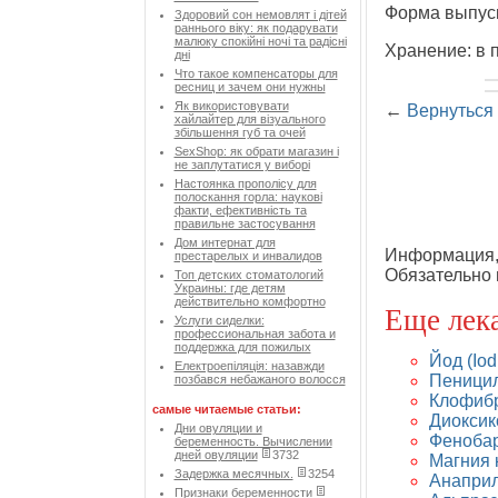
Форма выпуск
Здоровий сон немовлят і дітей
раннього віку: як подарувати
малюку спокійні ночі та радісні
Хранение: в 
дні
Что такое компенсаторы для
ресниц и зачем они нужны
Як використовувати
←
Вернуться 
хайлайтер для візуального
збільшення губ та очей
SexShop: як обрати магазин і
не заплутатися у виборі
Настоянка прополісу для
полоскання горла: наукові
факти, ефективність та
правильне застосування
Дом интернат для
Информация, 
престарелых и инвалидов
Обязательно 
Топ детских стоматологий
Украины: где детям
действительно комфортно
Еще лек
Услуги сиделки:
профессиональная забота и
поддержка для пожилых
Йод (Io
Електроепіляція: назавжди
Пеницил
позбався небажаного волосся
Клофибра
самые читаемые статьи:
Диоксик
Дни овуляции и
Фенобар
беременность. Вычислении
дней овуляции
3732
Магния 
Задержка месячных.
3254
Анаприл
Признаки беременности