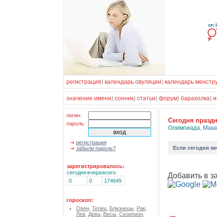
регистрация
)
календарь овуляции
)
календарь менстр
значение имени
)
сонник
)
статьи
)
форум
)
барахолка
)
и
логин:
Cегодня празд
пароль:
Олимпиада
,
Мака
регистрация
Если
сегодня за
забыли пароль?
зарегистрировалось:
сегодня
вчера
всего
Добавить в з
0
0
174649
гороскоп:
Овен
,
Телец
,
Близнецы
,
Рак
,
Лев
,
Дева
,
Весы
,
Скорпион
,