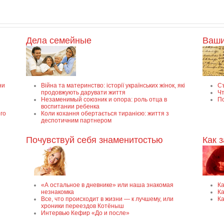
Дела семейные
Ваши
ни
Війна та материнство: історії українських жінок, які
С
продовжують дарувати життя
Чт
Незаменимый союзник и опора: роль отца в
П
воспитании ребенка
го
Коли кохання обертається тиранією: життя з
деспотичним партнером
Почувствуй себя знаменитостью
Как 
«А остальное в дневнике» или наша знакомая
К
незнакомка
Ка
Все, что происходит в жизни — к лучшему, или
Ка
хроники переездов Котёныш
Интервью Кефир «До и после»