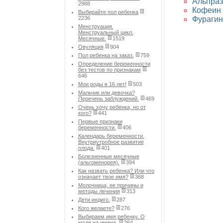
Альпраз
2988
Кофеин 
Выбирайте пол ребенка
2236
Фурагин
Менструация.
Менструальный цикл.
Месячные.
1519
Овуляция
904
Пол ребенка на заказ.
759
Определение беременности
без тестов по признакам
646
Мои роды в 16 лет!
503
Мальчик или девочка?
Перечень заблуждений.
469
Очень хочу ребенка, но от
кого?
441
Первые признаки
беременности.
406
Календарь беременности.
Внутриутробное развитие
плода.
401
Болезненные месячные
(альгоменорея).
394
Как назвать ребенка? Или что
означает твое имя?
368
Молочница, ее причины и
методы лечения
313
Дети индиго.
287
Кого желаете?
276
Выбираем имя ребенку. О
моде на имена.
264