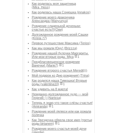
Как родилась моя защитница
(Mira_Hess)
Как родилась наша Сонюшка (innakos)
Рождение моего дракончика
Александра (Manyunya)
Рождение сладенькой доченьки-
счастье есть!!!(Ови)
Долгожданное рождение моей Сашки
(Krista 77)
Первое путешествие Максима (Terios)
Как мы рожали Юну! (Brizzza)
Рождение нашей булочки Маргариты.
Или мои вторые роды. Miya
1
Предблаговещенское рождение
Ванечки! (Marie7)
1
Рождение второго счастья Meredit)))
Мой подарок ко Дню рождения! (Trina)
Как родился наша Тимошка! Вторые
роды (valentina10)
1
Как удивить на 8 марта!
Нежданно-долгожданное чудо — мой
Георгий:-) (Narissa)
Теперь я знаю,что такое слёзы счастья!
(Amiranda)
1
Рождение моей лялюси или как рожала
полячка
Как Звездочка обрела свое имя (третьи
роды birtanem)
1
Рождение моего счастья-моей дочи
(olandia)