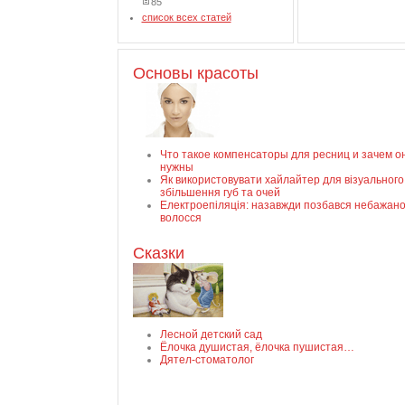
85
список всех статей
Основы красоты
Что такое компенсаторы для ресниц и зачем о
нужны
Як використовувати хайлайтер для візуального
збільшення губ та очей
Електроепіляція: назавжди позбався небажано
волосся
Сказки
Лесной детский сад
Ёлочка душистая, ёлочка пушистая…
Дятел-стоматолог