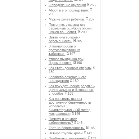
Определение овуляции
255
Аборт и его последствия.
255
Муж не хочет ребенка.
237
Помогите, сделала две
серьезные ошибки в жизни.
Нужен ваш совет.
209
Витамины во время
беременности.
205
8 топ-вопросов о
противозачаточных
таблетках.
197
Угроза выкидыша при
беременности.
190
Как стать донором спермы
189
Кесарево сечение и его
последствия
160
Как похудеть после родов? 6
оригинальных и безопасных
способов
155
Как повысить шансы
достижения беременности
используя
симптотермальный метод
контрацепции
146
Почему я не могу
забеременеть?
146
Тест на беременность.
145
Четыре группы крови
142
Проблемы с потенцией.
133