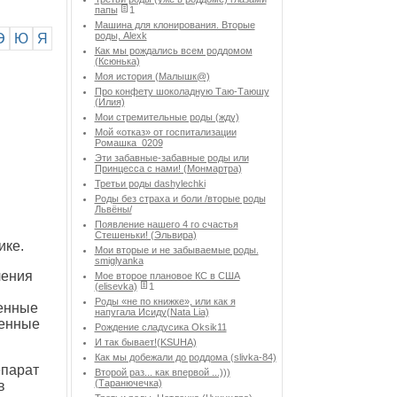
папы
1
Машина для клонирования. Вторые
роды, Alexk
Э
Ю
Я
Как мы рождались всем роддомом
(Ксюнька)
Моя история (Малышк@)
Про конфету шоколадную Таю-Таюшу
(Илия)
Мои стремительные роды (жду)
Мой «отказ» от госпитализации
Ромашка_0209
Эти забавные-забавные роды или
Принцесса с нами! (Монмартра)
Третьи роды dashylechki
Роды без страха и боли /вторые роды
Львёны/
Появление нашего 4 го счастья
Стешеньки! (Эльвира)
ике.
Мои вторые и не забываемые роды.
smiglyanka
ления
Мое второе плановое КС в США
(elisevka)
1
Роды «не по книжке», или как я
женные
напугала Исиду(Nata Lia)
женные
Рождение сладусика Oksik11
И так бывает!(KSUHA)
Как мы добежали до роддома (slivka-84)
епарат
Второй раз... как впервой ...)))
(Таранючечка)
в