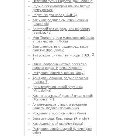
Нелегкий путь к Радости (Дочь солнца)
Роды с секундомером или как Кефир
дочку рожала
Родить за два часа (ЛАИНА)
Как у нас родился сыночек Ванечка
(Listochek)
Во второй раз на роды, как на работу
(semiglazka)
Моя Прелесть, или марлезонский балет
в трех частях... (Люба)
Вымоленное, выстраданное... такое
счастье (Кренделек)
Так рождается счастье! - роды ZUZU
1
Очень подробный отзыв-рассказ о
первых родах -Ирочка Хорошая
Рождение нашего сыночка (Хо4у)
Ария для Вероники, роды с голосом
(marina_7)
День рождения нашей гугусинки
(Virtualo4ka)
Как я стала мамой (самой счастливой)
(Желочка)
1
Анапа-город детства,или рождение
нашего Владика (тюльпанчик)
Рождение второго сыночка (Мили)
Быстрые роды Красавицы (Frenchy)
Как родился мой сыночек (letala)
Рождение нашей сладкой булочки (ice
baby)