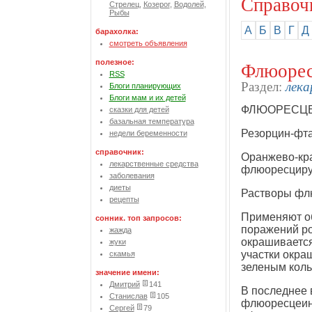
Справоч
Стрелец
,
Козерог
,
Водолей
,
Рыбы
А
Б
В
Г
Д
барахолка:
смотреть объявления
Флюоресц
полезное:
RSS
лека
Раздел:
Блоги планирующих
Блоги мам и их детей
ФЛЮОРЕСЦЕИН
сказки для детей
базальная температура
Резорцин-фт
недели беременности
справочник:
Оранжево-кра
лекарственные средства
флюоресциру
заболевания
диеты
Растворы флю
рецепты
Применяют о
сонник. топ запросов:
поражений ро
жажда
окрашивается
жуки
участки окра
скамья
зеленым коль
значение имени:
Дмитрий
141
В последнее 
Станислав
105
флюоресцеина
Сергей
79