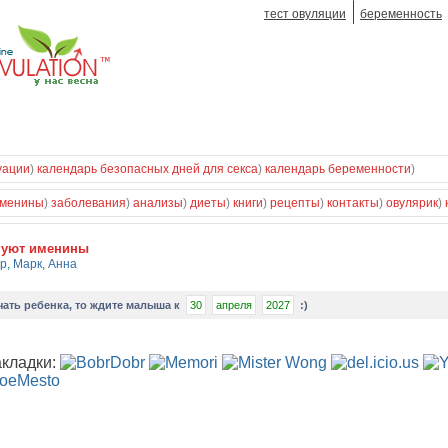
тест овуляции
беременность
уации
)
календарь безопасных дней для секса
)
календарь беременности
)
менины
)
заболевания
)
анализы
)
диеты
)
книги
)
рецепты
)
контакты
)
овулярик
)
нуют именины
р
,
Марк
,
Анна
чать ребенка
, то ждите малыша к
30
апреля
2027
:)
акладки: