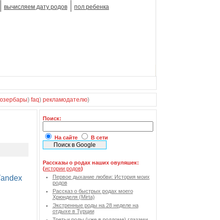
вычисляем дату родов
пол ребенка
юзербары
)
faq
)
рекламодателю
)
Поиск:
На сайте
В сети
Рассказы о родах наших овуляшек:
(
истории родов
)
Первое дыхание любви: История моих
родов
Рассказ о быстрых родах моего
Хрюнделя (Mirta)
Экстренные роды на 28 неделе на
отдыхе в Турции
Третьи роды (уже в роддоме) глазами