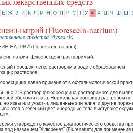
ник лекарственных средств
Е
Ж
З
И
К
Л
М
Н
О
П
Р
С
Т
У
Ф
Х
Ц
Ч
Ш
Щ
еин-натрий (Fluorescein-natrium)
рственные средства (буква Ф)
-НАТРИЙ (Fluorescein-natrium).
алеин натрия; флюоресцеин растворимый.
сный порошок; легко растворим в воде с образованием
ющих растворов.
оресцеина давно применяют в офтальмологической практ
бычно 2 % раствор флюоресцеина растворимого для выяв
говой оболочки глаза. Нормальная роговица раствором не
, но язвы или участки, лишенные эпителия, и другие пора
шиваются в зеленый цвет, инородные тела выступают окру
цом.
время утвержден в качестве диагностического средства пр
 под названием "Флюренат" (Flurenatum) для применения 