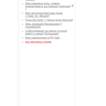
Мои плановые роды, плавно
перешедшие в экстренные (морская)
1
Моя звездочка Кристиан (роды
I_Hope_for_Miracle!)
Роды без боли :) (третьи роды Кисочки)
День рождения Манюньчика)))
(innusik0203)
Собеседование на самую лучшую
работу в мире! (Котошарик)
Мои приключения в РД (Ния)
все рассказы о родах