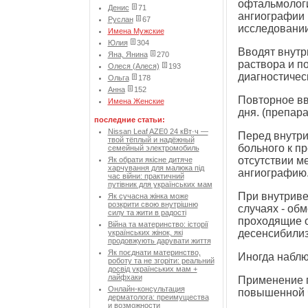
офтальмологи
Денис
71
ангиографии п
Руслан
67
исследовании
Имена Мужские
Юлия
304
Вводят внутри
Яна, Янина
270
раствора и п
Олеся (Алеся)
193
диагностичес
Ольга
178
Анна
152
Повторное вв
Имена Женские
дня. (препара
последние статьи:
Nissan Leaf AZE0 24 кВт·ч —
Перед внутр
твой тёплый и надёжный
больного к пр
семейный электромобиль
отсутствии м
Як обрати якісне дитяче
харчування для малюка під
ангиографию
час війни: практичний
путівник для українських мам
При внутриве
Як сучасна жінка може
розкрити свою внутрішню
случаях - об
силу та жити в радості
проходящие о
Війна та материнство: історії
десенсибили
українських жінок, які
продовжують дарувати життя
Як поєднати материнство,
Иногда наблю
роботу та не згоріти: реальний
досвід українських мам +
лайфхаки
Применение п
Онлайн-консультация
повышенной ч
дерматолога: преимущества
и возможности