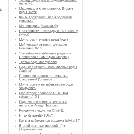
папы
1
нь
Машина для клонирования. Вторые
роды, Alexk
Как мы рождались всем роддомом
(Ксюнька)
Моя история (Малышк@)
Про конфету шоколадную Таю-Таюшу
(Илия)
Мои стремительные роды (жду)
Мой «отказ» от госпитализации
Ромашка_0209
Эти забавные-забавные роды или
Принцесса с нами! (Монмартра)
Третьи роды dashylechki
Роды без страха и боли /вторые роды
Львёны/
Появление нашего 4 го счастья
Стешеньки! (Эльвира)
Мои вторые и не забываемые роды.
smiglyanka
Мое второе плановое КС в США
(elisevka)
1
Роды «не по книжке», или как я
напугала Исиду(Nata Lia)
Рождение сладусика Oksik11
И так бывает!(KSUHA)
Как мы добежали до роддома (slivka-84)
Второй раз... как впервой ...)))
(Таранючечка)