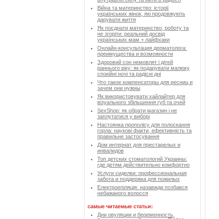
Війна та материнство: історії
українських жінок, які продовжують
дарувати життя
Як поєднати материнство, роботу та
не згоріти: реальний досвід
українських мам + лайфхаки
Онлайн-консультация дерматолога:
преимущества и возможности
Здоровий сон немовлят і дітей
раннього віку: як подарувати малюку
спокійні ночі та радісні дні
Что такое компенсаторы для ресниц и
зачем они нужны
Як використовувати хайлайтер для
візуального збільшення губ та очей
SexShop: як обрати магазин і не
заплутатися у виборі
Настоянка прополісу для полоскання
горла: наукові факти, ефективність та
правильне застосування
Дом интернат для престарелых и
инвалидов
Топ детских стоматологий Украины:
где детям действительно комфортно
Услуги сиделки: профессиональная
забота и поддержка для пожилых
Електроепіляція: назавжди позбався
небажаного волосся
самые читаемые статьи:
Дни овуляции и беременность.