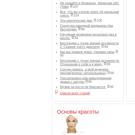
Не рожайте в Броварах, Киевская обл.
(Yulia)
107
Все, что вы хотели знать об оральном
сексе.
104
Эти критические дни.
100
Средства народной медицины при
бесплодии.
98
Овуляция возможна несколько раз в
месяц.
94
Бесплодие с точки зрения духовности
2. Скажем «нет» диагнозу.
94
Как мы рожали дома, глазами папы
90
Бесплодие с точки зрения духовности.
Отношение к себе и к миру.
89
Срочно рожать, а мой мужчина
против(вопрос читательницы)
86
Токсоплазмоз или невыдуманная
драма с натуры
85
Мужик на кости не бросается.
85
список всех статей
Основы красоты