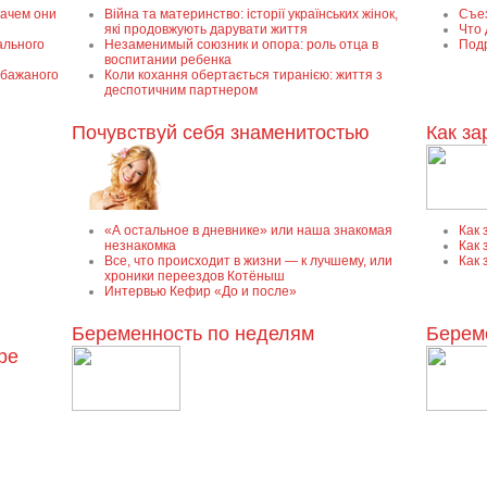
зачем они
Війна та материнство: історії українських жінок,
Съез
які продовжують дарувати життя
Что 
ального
Незаменимый союзник и опора: роль отца в
Под
воспитании ребенка
ебажаного
Коли кохання обертається тиранією: життя з
деспотичним партнером
Почувствуй себя знаменитостью
Как за
«А остальное в дневнике» или наша знакомая
Как 
незнакомка
Как 
Все, что происходит в жизни — к лучшему, или
Как 
хроники переездов Котёныш
Интервью Кефир «До и после»
Беременность по неделям
Берем
ре