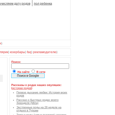
ычисляем дату родов
пол ребенка
и
)
лярик
)
юзербары
)
faq
)
рекламодателю
)
Поиск:
На сайте
В сети
Рассказы о родах наших овуляшек:
(
истории родов
)
Первое дыхание любви: История моих
родов
Рассказ о быстрых родах моего
Хрюнделя (Mirta)
Экстренные роды на 28 неделе на
отдыхе в Турции
Третьи роды (уже в роддоме) глазами