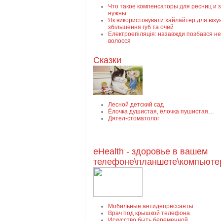
Что такое компенсаторы для ресниц и 
нужны
Як використовувати хайлайтер для візу
збільшення губ та очей
Електроепіляція: назавжди позбався н
волосся
Сказки
Лесной детский сад
Ёлочка душистая, ёлочка пушистая…
Дятел-стоматолог
eHealth - здоровье в вашем
телефоне\планшете\компьюте
Мобильные антидепрессанты
Врач под крышкой телефона
Искусство быть беременной