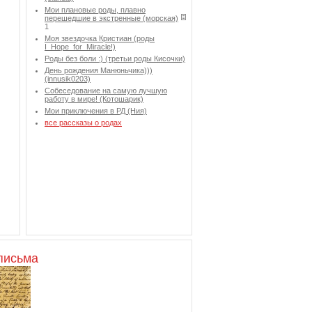
Мои плановые роды, плавно
перешедшие в экстренные (морская)
1
Моя звездочка Кристиан (роды
I_Hope_for_Miracle!)
Роды без боли :) (третьи роды Кисочки)
День рождения Манюньчика)))
(innusik0203)
Собеседование на самую лучшую
работу в мире! (Котошарик)
Мои приключения в РД (Ния)
все рассказы о родах
письма