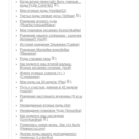
Когда вечер перестаёт быть томным...
роды РуДе СоНеЧкО
1
Мои вторые роды (monita411)
Третьи роды-первая доча (Зебрик)
1
Рождение второго чуда
(ЯнаНастоящаяМама)
Мое плановое кесарево KostochkaKiwi
Рождение нашего солнышка - сыночка
Артёмки!!! (inn@)
История рождения Эльвинки (Сафие)
Рождение Матвейки-воробейки
(Мариина)
Роды глазами папы
1
Как родился наш второй малыш.
Второе кесарево сечение. (lurdi)
Ждите нужных схваток (с) :)
(Стрежнева)
Мои роды на 34 неделе (Pita)
1
Путь к счастью, длиною в 42 недели
(mashe)
Рождение настоящего мужчины (Н ю ш
а)
Неожиданные вторые роды irkin
Неожиданно плановое Чудо (Smushka)
Как родился наш наследник
(GreyKardinal)
1
Появилась новая жизнь_Как это было
(НежностьLove)
Долгие роды нашего долгожданного
первенца (Lyubo4ka)