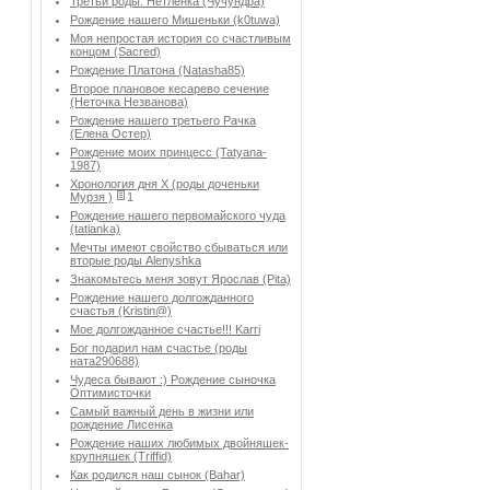
Третьи роды. Нетленка (Чучундра)
Рождение нашего Мишеньки (k0tuwa)
Моя непростая история со счастливым
концом (Sacred)
Рождение Платона (Natasha85)
Второе плановое кесарево сечение
(Неточка Незванова)
Рождение нашего третьего Рачка
(Елена Остер)
Рождение моих принцесс (Tatyana-
1987)
Хронология дня Х (роды доченьки
Мурзя )
1
Рождение нашего первомайского чуда
(tatianka)
Мечты имеют свойство сбываться или
вторые роды Аlenyshka
Знакомьтесь меня зовут Ярослав (Pita)
Рождение нашего долгожданного
счастья (Kristin@)
Мое долгожданное счастье!!! Karri
Бог подарил нам счастье (роды
ната290688)
Чудеса бывают :) Рождение сыночка
Оптимисточки
Cамый важный день в жизни или
рождение Лисенка
Рождение наших любимых двойняшек-
крупняшек (Triffid)
Как родился наш сынок (Bahar)