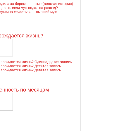
дила за беременностью (женская история)
делать если муж подал на развод?
ружкино «счастье» — пьющий муж
рождается жизнь?
зарождается жизнь? Одиннадцатая запись
зарождается жизнь? Десятая запись
зарождается жизнь? Девятая запись
енность по месяцам