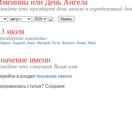
Именины или День Ангела
знайте кто празднует день ангела в определенный де
13 июля
разднуют именины:
офрон
,
Андрей
,
Иван
,
Матвей
,
Петр
,
Филипп
,
Фома
,
Яков
Значение имени
знайте что означает Ваше имя
ерейти в раздел
значение имени
онравилась статья? Сохрани: