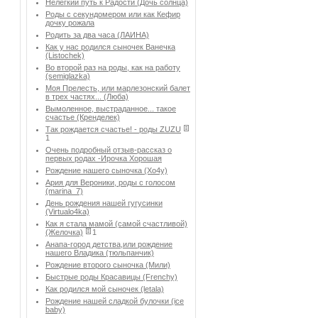
Нелегкий путь к Радости (Дочь солнца)
Роды с секундомером или как Кефир
дочку рожала
Родить за два часа (ЛАИНА)
Как у нас родился сыночек Ванечка
(Listochek)
Во второй раз на роды, как на работу
(semiglazka)
Моя Прелесть, или марлезонский балет
в трех частях... (Люба)
Вымоленное, выстраданное... такое
счастье (Кренделек)
Так рождается счастье! - роды ZUZU
1
Очень подробный отзыв-рассказ о
первых родах -Ирочка Хорошая
Рождение нашего сыночка (Хо4у)
Ария для Вероники, роды с голосом
(marina_7)
День рождения нашей гугусинки
(Virtualo4ka)
Как я стала мамой (самой счастливой)
(Желочка)
1
Анапа-город детства,или рождение
нашего Владика (тюльпанчик)
Рождение второго сыночка (Мили)
Быстрые роды Красавицы (Frenchy)
Как родился мой сыночек (letala)
Рождение нашей сладкой булочки (ice
baby)