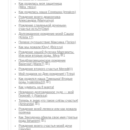
Как родилась моя защитница
(Mira_Hess)
Как родилась наша Сонюшка (innakos)
Рождение моего дракончика
Александра (Manyunya)
Рождение сладенькой доченьки-
счастье есть!!!(Ови)
Долгожданное рождение моей Сашки
(Krista 77)
Первое путешествие Максима (Terios)
Как мы рожали Юну! (Brizzza)
Рождение нашей булочки Маргариты.
Или мои вторые роды. Miya
1
Предблаговещенское рождение
Ванечки! (Marie7)
1
Рождение второго счастья Meredit)))
Мой подарок ко Дню рождения! (Trina)
Как родился наша Тимошка! Вторые
роды (valentina10)
1
Как удивить на 8 марта!
Нежданно-долгожданное чудо — мой
Георгий:-) (Narissa)
Теперь я знаю,что такое слёзы счастья!
(Amiranda)
1
Рождение моей лялюси или как рожала
полячка
Как Звездочка обрела свое имя (третьи
роды birtanem)
1
Рождение моего счастья-моей дочи
(olandia)