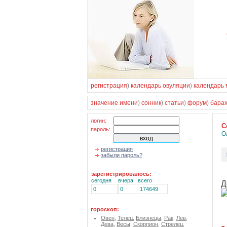
регистрация
)
календарь овуляции
)
календарь 
значение имени
)
сонник
)
статьи
)
форум
)
бара
логин:
C
пароль:
О
регистрация
забыли пароль?
зарегистрировалось:
сегодня
вчера
всего
Д
0
0
174649
гороскоп:
Овен
,
Телец
,
Близнецы
,
Рак
,
Лев
,
Дева
,
Весы
,
Скорпион
,
Стрелец
,