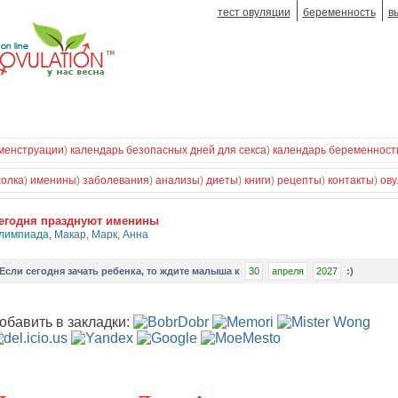
тест овуляции
беременность
в
менструации
)
календарь безопасных дней для секса
)
календарь беременност
холка
)
именины
)
заболевания
)
анализы
)
диеты
)
книги
)
рецепты
)
контакты
)
ову
егодня празднуют именины
лимпиада
,
Макар
,
Марк
,
Анна
Если
сегодня зачать ребенка
, то ждите малыша к
30
апреля
2027
:)
обавить в закладки: