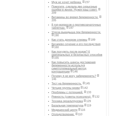
Муж не хочет ребенка.
237
Помогите, сделала две серьезные
ошибки в жизни. Нужен ваш совет.
209
Витамины во время беременности.
205
8 топ-вопросов о противозачаточных
таблетках.
197
Угроза выкидыша при беременности.
190
Как стать донором спермы
189
Кесарево сечение и его последствия
160
Как похудеть после родов? 6
оригинальных и безопасных способов
155
Как повысить шансы достижения
беременности используя
симптотермальный метод
контрацепции
146
Почему я не могу забеременеть?
146
Тест на беременность.
145
Четыре группы крови
142
Проблемы с потенцией.
133
Ревность (советы психолога).
132
Техника ороальтруизма
129
Базальная температура
119
Медицинский центр
116
Оплодотворение.
110