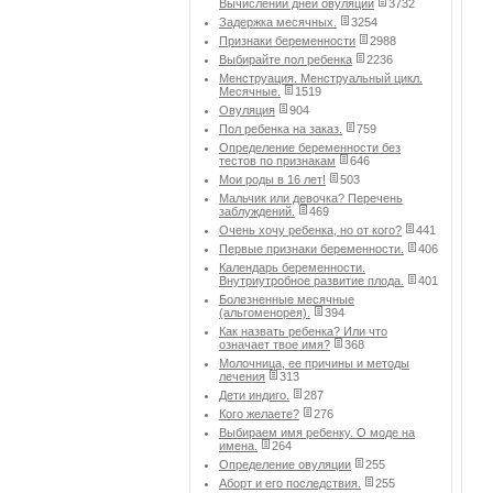
Вычислении дней овуляции
3732
Задержка месячных.
3254
Признаки беременности
2988
Выбирайте пол ребенка
2236
Менструация. Менструальный цикл.
Месячные.
1519
Овуляция
904
Пол ребенка на заказ.
759
Определение беременности без
тестов по признакам
646
Мои роды в 16 лет!
503
Мальчик или девочка? Перечень
заблуждений.
469
Очень хочу ребенка, но от кого?
441
Первые признаки беременности.
406
Календарь беременности.
Внутриутробное развитие плода.
401
Болезненные месячные
(альгоменорея).
394
Как назвать ребенка? Или что
означает твое имя?
368
Молочница, ее причины и методы
лечения
313
Дети индиго.
287
Кого желаете?
276
Выбираем имя ребенку. О моде на
имена.
264
Определение овуляции
255
Аборт и его последствия.
255