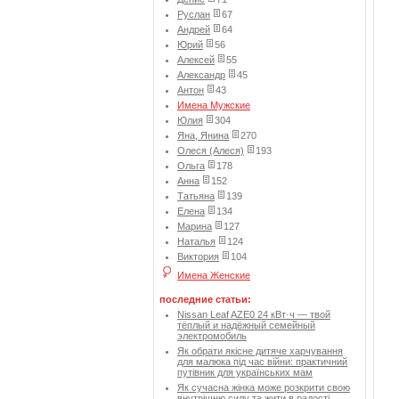
Руслан
67
Андрей
64
Юрий
56
Алексей
55
Александр
45
Антон
43
Имена Мужские
Юлия
304
Яна, Янина
270
Олеся (Алеся)
193
Ольга
178
Анна
152
Татьяна
139
Елена
134
Марина
127
Наталья
124
Виктория
104
Имена Женские
последние статьи:
Nissan Leaf AZE0 24 кВт·ч — твой
тёплый и надёжный семейный
электромобиль
Як обрати якісне дитяче харчування
для малюка під час війни: практичний
путівник для українських мам
Як сучасна жінка може розкрити свою
внутрішню силу та жити в радості