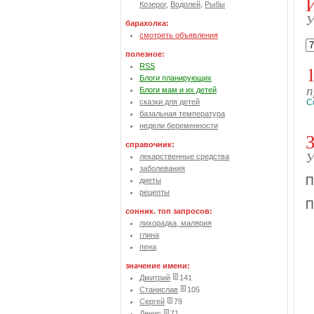
Козерог
,
Водолей
,
Рыбы
У
барахолка:
смотреть объявления
полезное:
RSS
Блоги планирующих
п
Блоги мам и их детей
сказки для детей
С
базальная температура
недели беременности
справочник:
У
лекарственные средства
заболевания
П
диеты
рецепты
П
сонник. топ запросов:
лихорадка, малярия
глина
пена
значение имени:
Дмитрий
141
Станислав
105
Сергей
79
Денис
71