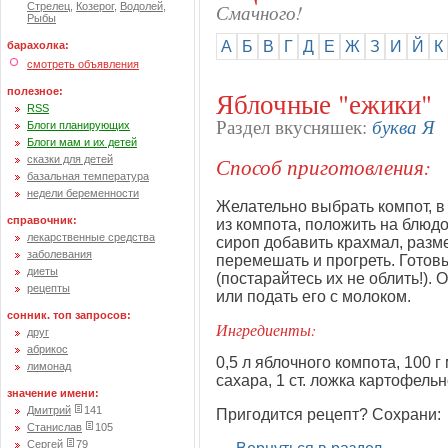
Смачного!
Стрелец
,
Козерог
,
Водолей
,
Рыбы
А
Б
В
Г
Д
Е
Ж
З
И
Й
К
барахолка:
смотреть объявления
полезное:
Яблочные "ежики"
RSS
буква Я
Раздел вкусняшек:
Блоги планирующих
Блоги мам и их детей
Способ приготовления:
сказки для детей
базальная температура
недели беременности
Желательно выбрать компот, в
справочник:
из компота, положить на блюд
лекарственные средства
сироп добавить крахмал, разме
заболевания
перемешать и прогреть. Готовы
диеты
(постарайтесь их не облить!)
рецепты
или подать его с молоком.
сонник. топ запросов:
Ингредиенты:
друг
абрикос
0,5 л яблочного компота, 100 г
лимонад
сахара, 1 ст. ложка картофельн
значение имени:
Дмитрий
141
Пригодится рецепт? Сохрани:
Станислав
105
Сергей
79