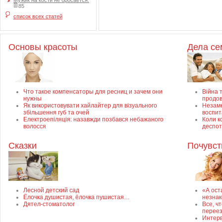
Мужик на кости не бросается.
85
список всех статей
Основы красоты
Дела с
Что такое компенсаторы для ресниц и зачем они
Війна т
нужны
продов
Як використовувати хайлайтер для візуального
Незаме
збільшення губ та очей
воспит
Електроепіляція: назавжди позбався небажаного
Коли к
волосся
деспот
Сказки
Почувст
Лесной детский сад
«А ост
Ёлочка душистая, ёлочка пушистая…
незнак
Дятел-стоматолог
Все, ч
перее
Интерв