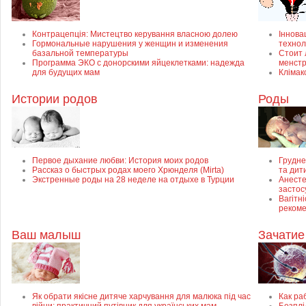
Контрацепція: Мистецтво керування власною долею
Інновац
Гормональные нарушения у женщин и изменения
технол
базальной температуры
Стоит 
Программа ЭКО с донорскими яйцеклетками: надежда
менст
для будущих мам
Клімак
Истории родов
Роды
Первое дыхание любви: История моих родов
Грудне
Рассказ о быстрых родах моего Хрюнделя (Mirta)
та дит
Экстренные роды на 28 неделе на отдыхе в Турции
Анесте
застос
Вагітні
рекоме
Ваш малыш
Зачатие
Як обрати якісне дитяче харчування для малюка під час
Как ра