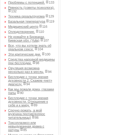
Проблемы с потенцией.
133
Ревность (советы психолога).
132
Техника ороальтруизма
129
Базальная температура
119
Медицинский центр
116
Оплодотворение.
110
Не рожайте в Броварах,
Киевская обл. (Yulia)
107
Все, что вы хотели знать об
оральном сексе.
104
Эти критические дни.
100
Средства народной медицины
при бесплодии.
98
Овуляция возможна
несколько раз в месяц.
94
Бесплодие с точки зрения
духовности 2. Скажем «нет»
диагнозу.
94
Как мы рожали дома, глазами
папы
90
Бесплодие с точки зрения
духовности. Отношение к
себе и к миру.
89
Срочно рожать, а мой
мужчина против(вопрос
читательницы)
86
Токсоплазмоз или
невыдуманная драма с
натуры
85