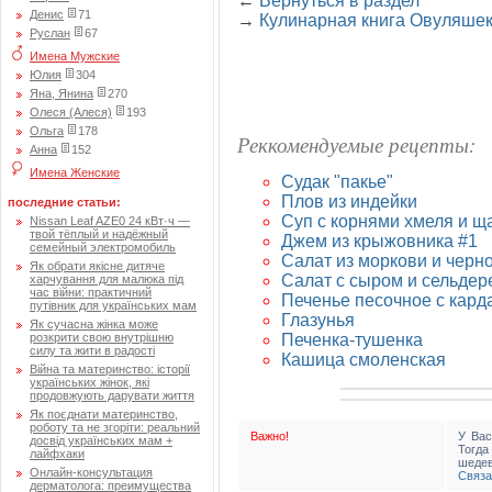
←
Вернуться в раздел
Денис
71
→
Кулинарная книга Овуляше
Руслан
67
Имена Мужские
Юлия
304
Яна, Янина
270
Олеся (Алеся)
193
Ольга
178
Реккомендуемые рецепты:
Анна
152
Имена Женские
Судак "пакье"
Плов из индейки
последние статьи:
Суп с корнями хмеля и щ
Nissan Leaf AZE0 24 кВт·ч —
твой тёплый и надёжный
Джем из крыжовника #1
семейный электромобиль
Салат из моркови и черн
Як обрати якісне дитяче
Салат с сыром и сельдер
харчування для малюка під
час війни: практичний
Печенье песочное с кар
путівник для українських мам
Глазунья
Як сучасна жінка може
Печенка-тушенка
розкрити свою внутрішню
силу та жити в радості
Кашица смоленская
Війна та материнство: історії
українських жінок, які
продовжують дарувати життя
Як поєднати материнство,
роботу та не згоріти: реальний
Важно!
У Вас
досвід українських мам +
Тогд
лайфхаки
шедев
Онлайн-консультация
Связа
дерматолога: преимущества