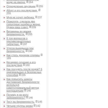
моде на имена.
264
Определение овуляции
255
Аборт и его последствия.
255
Муж не хочет ребенка.
237
Помогите, сделала две
серьезные ошибки в жизни.
Нужен ваш совет.
209
Витамины во время
беременности.
205
8 топ-вопросов о
противозачаточных
таблетках.
197
Угроза выкидыша при
беременности.
190
Как стать донором спермы
189
Кесарево сечение и его
последствия
160
Как похудеть после родов? 6
оригинальных и безопасных
способов
155
Как повысить шансы
достижения беременности
используя
симптотермальный метод
контрацепции
146
Почему я не могу
забеременеть?
146
Тест на беременность.
145
Четыре группы крови
142