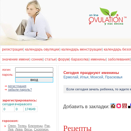
регистрация
)
календарь овуляции
)
календарь менструации
)
календарь безо
значение имени
)
сонник
)
статьи
)
форум
)
барахолка
)
именины
)
заболевания
логин:
Cегодня празднуют именины
пароль:
Ермолай
,
Илья
,
Моисей
,
Прасковья
регистрация
Если
сегодня зачать ребенка
, то ждите
забыли пароль?
зарегистрировалось:
сегодня
вчера
всего
Добавить в закладки:
0
0
174649
гороскоп:
Рецепты
Овен
,
Телец
,
Близнецы
,
Рак
,
Лев
,
Дева
,
Весы
,
Скорпион
,