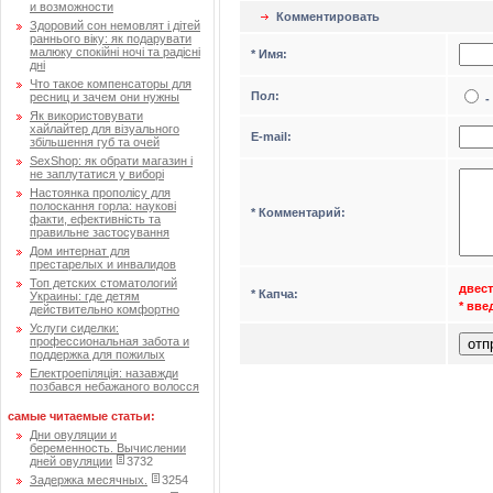
и возможности
Комментировать
Здоровий сон немовлят і дітей
раннього віку: як подарувати
малюку спокійні ночі та радісні
* Имя:
дні
Что такое компенсаторы для
Пол:
ресниц и зачем они нужны
-
Як використовувати
хайлайтер для візуального
Е-mail:
збільшення губ та очей
SexShop: як обрати магазин і
не заплутатися у виборі
Настоянка прополісу для
полоскання горла: наукові
* Комментарий:
факти, ефективність та
правильне застосування
Дом интернат для
престарелых и инвалидов
Топ детских стоматологий
двес
* Капча:
Украины: где детям
* вв
действительно комфортно
Услуги сиделки:
профессиональная забота и
поддержка для пожилых
Електроепіляція: назавжди
позбався небажаного волосся
самые читаемые статьи:
Дни овуляции и
беременность. Вычислении
дней овуляции
3732
Задержка месячных.
3254