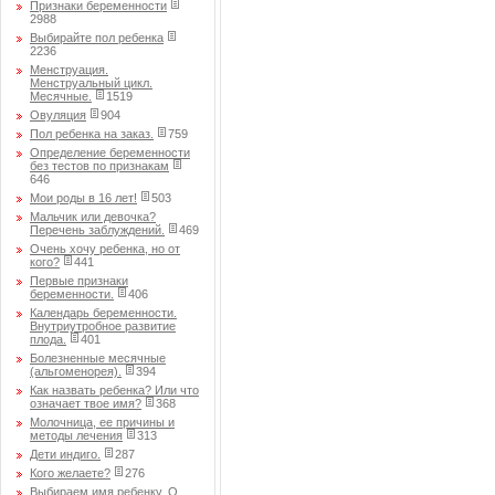
Признаки беременности
2988
Выбирайте пол ребенка
2236
Менструация.
Менструальный цикл.
Месячные.
1519
Овуляция
904
Пол ребенка на заказ.
759
Определение беременности
без тестов по признакам
646
Мои роды в 16 лет!
503
Мальчик или девочка?
Перечень заблуждений.
469
Очень хочу ребенка, но от
кого?
441
Первые признаки
беременности.
406
Календарь беременности.
Внутриутробное развитие
плода.
401
Болезненные месячные
(альгоменорея).
394
Как назвать ребенка? Или что
означает твое имя?
368
Молочница, ее причины и
методы лечения
313
Дети индиго.
287
Кого желаете?
276
Выбираем имя ребенку. О