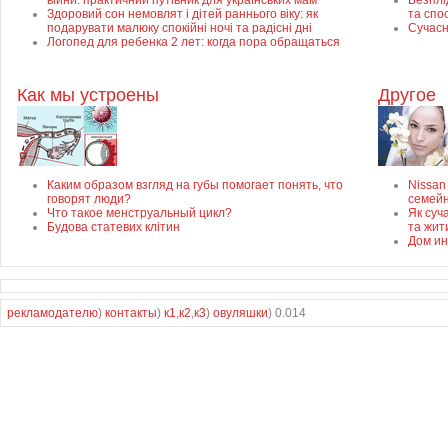
війни: практичний путівник для українських мам
Безплід
Здоровий сон немовлят і дітей раннього віку: як
та спо
подарувати малюку спокійні ночі та радісні дні
Сучасн
Логопед для ребенка 2 лет: когда пора обращаться
Как мы устроены
Другое
Каким образом взгляд на губы помогает понять, что
Nissan
говорят люди?
семей
Что такое менструальный цикл?
Як суч
Будова статевих клітин
та жит
Дом ин
рекламодателю
)
контакты
)
к1
,
к2
,
к3
)
овуляшки
) 0.014