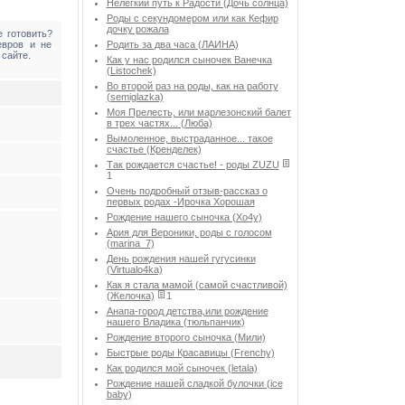
Нелегкий путь к Радости (Дочь солнца)
Роды с секундомером или как Кефир
дочку рожала
 готовить?
евров и не
Родить за два часа (ЛАИНА)
 сайте.
Как у нас родился сыночек Ванечка
(Listochek)
Во второй раз на роды, как на работу
(semiglazka)
Моя Прелесть, или марлезонский балет
в трех частях... (Люба)
Вымоленное, выстраданное... такое
счастье (Кренделек)
Так рождается счастье! - роды ZUZU
1
Очень подробный отзыв-рассказ о
первых родах -Ирочка Хорошая
Рождение нашего сыночка (Хо4у)
Ария для Вероники, роды с голосом
(marina_7)
День рождения нашей гугусинки
(Virtualo4ka)
Как я стала мамой (самой счастливой)
(Желочка)
1
Анапа-город детства,или рождение
нашего Владика (тюльпанчик)
Рождение второго сыночка (Мили)
Быстрые роды Красавицы (Frenchy)
Как родился мой сыночек (letala)
Рождение нашей сладкой булочки (ice
baby)