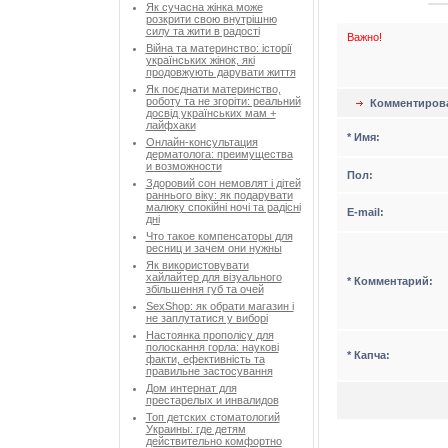
Як сучасна жінка може
розкрити свою внутрішню
силу та жити в радості
Важно!
Війна та материнство: історії
українських жінок, які
продовжують дарувати життя
Як поєднати материнство,
роботу та не згоріти: реальний
Комментиров
досвід українських мам +
лайфхаки
* Имя:
Онлайн-консультация
дерматолога: преимущества
и возможности
Пол:
Здоровий сон немовлят і дітей
раннього віку: як подарувати
малюку спокійні ночі та радісні
Е-mail:
дні
Что такое компенсаторы для
ресниц и зачем они нужны
Як використовувати
хайлайтер для візуального
* Комментарий:
збільшення губ та очей
SexShop: як обрати магазин і
не заплутатися у виборі
Настоянка прополісу для
полоскання горла: наукові
* Капча:
факти, ефективність та
правильне застосування
Дом интернат для
престарелых и инвалидов
Топ детских стоматологий
Украины: где детям
действительно комфортно