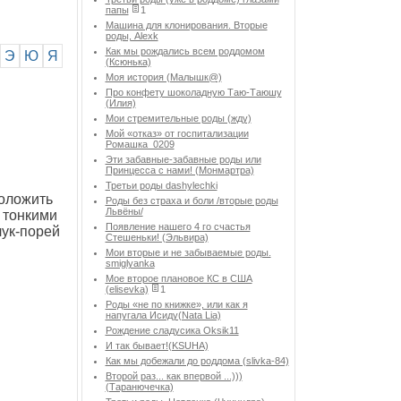
папы
1
Машина для клонирования. Вторые
роды, Alexk
Как мы рождались всем роддомом
Э
Ю
Я
(Ксюнька)
Моя история (Малышк@)
Про конфету шоколадную Таю-Таюшу
(Илия)
Мои стремительные роды (жду)
Мой «отказ» от госпитализации
Ромашка_0209
Эти забавные-забавные роды или
Принцесса с нами! (Монмартра)
Третьи роды dashylechki
положить
Роды без страха и боли /вторые роды
Львёны/
 тонкими
Появление нашего 4 го счастья
лук-порей
Стешеньки! (Эльвира)
Мои вторые и не забываемые роды.
smiglyanka
Мое второе плановое КС в США
(elisevka)
1
Роды «не по книжке», или как я
напугала Исиду(Nata Lia)
Рождение сладусика Oksik11
И так бывает!(KSUHA)
Как мы добежали до роддома (slivka-84)
Второй раз... как впервой ...)))
(Таранючечка)