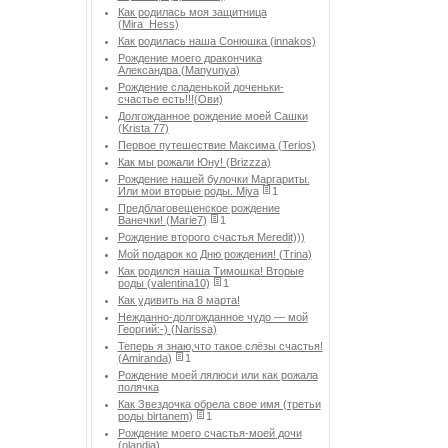
Как родилась моя защитница
(Mira_Hess)
Как родилась наша Сонюшка (innakos)
Рождение моего дракончика
Александра (Manyunya)
Рождение сладенькой доченьки-
счастье есть!!!(Ови)
Долгожданное рождение моей Сашки
(Krista 77)
Первое путешествие Максима (Terios)
Как мы рожали Юну! (Brizzza)
Рождение нашей булочки Маргариты.
Или мои вторые роды. Miya
1
Предблаговещенское рождение
Ванечки! (Marie7)
1
Рождение второго счастья Meredit)))
Мой подарок ко Дню рождения! (Trina)
Как родился наша Тимошка! Вторые
роды (valentina10)
1
Как удивить на 8 марта!
Нежданно-долгожданное чудо — мой
Георгий:-) (Narissa)
Теперь я знаю,что такое слёзы счастья!
(Amiranda)
1
Рождение моей лялюси или как рожала
полячка
Как Звездочка обрела свое имя (третьи
роды birtanem)
1
Рождение моего счастья-моей дочи
(olandia)