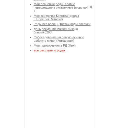
Мои плановые роды, плавно
перешедшие в экстренные (морская)
1
Моя звездочка Кристиан (роды
I_Hope_for_Miracle!)
Роды без боли :) (третьи роды Кисочки)
День рождения Манюньчика)))
(innusik0203)
Собеседование на самую лучшую
работу в мире! (Котошарик)
Мои приключения в РД (Ния)
все рассказы о родах