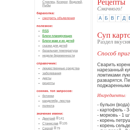
Рецепты
Стрелец
,
Козерог
,
Водолей
,
Рыбы
Смачного!
барахолка:
А
Б
В
Г
Д
смотреть объявления
полезное:
RSS
Суп карт
Блоги планирующих
Раздел вкусн
Блоги мам и их детей
сказки для детей
базальная температура
Способ приг
недели беременности
справочник:
Сварить корен
лекарственные средства
нарезанный ку
заболевания
ломтиками луко
диеты
разварятся. Пе
рецепты
поджаренными 
сонник. топ запросов:
Ингредиенты:
ботинки
канделябр, люстра
- бульон (вода) 
полнота
- картофель - 3
значение имени:
- морковь - 1 шт
Дмитрий
141
- корень петруш
Станислав
105
- корень сельде
Сергей
79