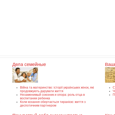
Дела семейные
Ваш
Війна та материнство: історії українських жінок, які
С
продовжують дарувати життя
Ч
Незаменимый союзник и опора: роль отца в
П
воспитании ребенка
о
Коли кохання обертається тиранією: життя з
деспотичним партнером