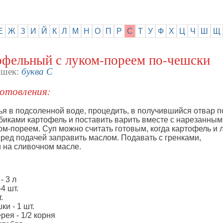
Е
Ж
З
И
Й
К
Л
М
Н
О
П
Р
С
Т
У
Ф
Х
Ц
Ч
Ш
Щ
офельный с луком-пореем по-чешски
буква С
яшек:
отовления:
ья в подсоленной воде, процедить, в получившийся отвар 
биками картофель и поставить варить вместе с нарезанным
м-пореем. Суп можно считать готовым, когда картофель и 
ред подачей заправить маслом. Подавать с гренками,
на сливочном масле.
- 3 л
-4 шт.
.
ки - 1 шт.
рея - 1/2 корня