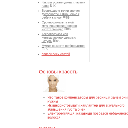
Как мы рожали дома, глазами
папы
90
Бесплодие с точки зрения
духовности. Отношение к
себе и к миру.
89
Срочно рожать, а мой
мужчина против(вопрос
читательницы)
86
Токсоплазмоз или
невыдуманная драма с
натуры
85
Мужик на кости не бросается.
85
список всех статей
Основы красоты
Что такое компенсаторы для ресниц и зачем они
нужны
Як використовувати хайлайтер для візуального
збільшення губ та очей
Електроепіляція: назавжди позбався небажаног
волосся