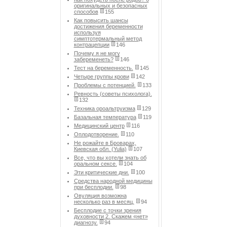
оригинальных и безопасных
способов
155
Как повысить шансы
достижения беременности
используя
симптотермальный метод
контрацепции
146
Почему я не могу
забеременеть?
146
Тест на беременность.
145
Четыре группы крови
142
Проблемы с потенцией.
133
Ревность (советы психолога).
132
Техника ороальтруизма
129
Базальная температура
119
Медицинский центр
116
Оплодотворение.
110
Не рожайте в Броварах,
Киевская обл. (Yulia)
107
Все, что вы хотели знать об
оральном сексе.
104
Эти критические дни.
100
Средства народной медицины
при бесплодии.
98
Овуляция возможна
несколько раз в месяц.
94
Бесплодие с точки зрения
духовности 2. Скажем «нет»
диагнозу.
94