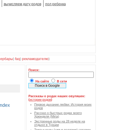
вычисляем дату родов
пол ребенка
зербары
)
faq
)
рекламодателю
)
Поиск:
На сайте
В сети
Рассказы о родах наших овуляшек:
(
истории родов
)
Первое дыхание любви: История моих
родов
Рассказ о быстрых родах моего
Хрюнделя (Mirta)
Экстренные роды на 28 неделе на
отдыхе в Турции
Третьи роды (уже в роддоме) глазами