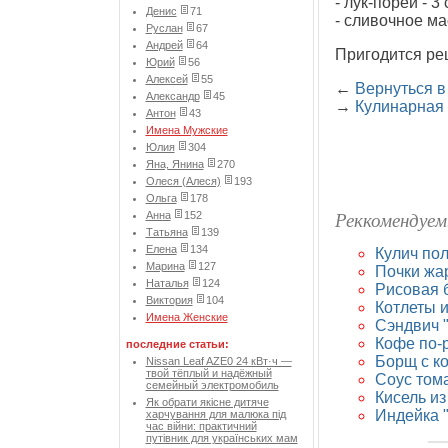
- лук-порей - 3
Денис
71
- сливочное мас
Руслан
67
Андрей
64
Пригодится ре
Юрий
56
Алексей
55
←
Вернуться в
Александр
45
→
Кулинарная
Антон
43
Имена Мужские
Юлия
304
Яна, Янина
270
Олеся (Алеся)
193
Ольга
178
Реккомендуем
Анна
152
Татьяна
139
Елена
134
Кулич по
Марина
127
Почки жа
Наталья
124
Рисовая 
Виктория
104
Котлеты 
Имена Женские
Сэндвич "
Кофе по-
последние статьи:
Борщ с ко
Nissan Leaf AZE0 24 кВт·ч —
твой тёплый и надёжный
Соус тома
семейный электромобиль
Кисель из
Як обрати якісне дитяче
Индейка 
харчування для малюка під
час війни: практичний
путівник для українських мам