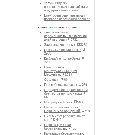
Услуги сиделки:
профессиональная забота и
поддержка для пожилых
Електроепіляція: назавжди
позбався небажаного волосся
самые читаемые статьи:
Дни овуляции и
беременность. Вычислении
дней овуляции
3732
Задержка месячных.
3254
Признаки беременности
2988
Выбирайте пол ребенка
2236
Менструация.
Менструальный цикл.
Месячные.
1519
Овуляция
904
Пол ребенка на заказ.
759
Определение беременности
без тестов по признакам
646
Мои роды в 16 лет!
503
Мальчик или девочка?
Перечень заблуждений.
469
Очень хочу ребенка, но от
кого?
441
Первые признаки
беременности.
406
Календарь беременности.