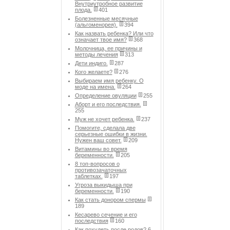
Внутриутробное развитие
плода.
401
Болезненные месячные
(альгоменорея).
394
Как назвать ребенка? Или что
означает твое имя?
368
Молочница, ее причины и
методы лечения
313
Дети индиго.
287
Кого желаете?
276
Выбираем имя ребенку. О
моде на имена.
264
Определение овуляции
255
Аборт и его последствия.
255
Муж не хочет ребенка.
237
Помогите, сделала две
серьезные ошибки в жизни.
Нужен ваш совет.
209
Витамины во время
беременности.
205
8 топ-вопросов о
противозачаточных
таблетках.
197
Угроза выкидыша при
беременности.
190
Как стать донором спермы
189
Кесарево сечение и его
последствия
160
Как похудеть после родов? 6