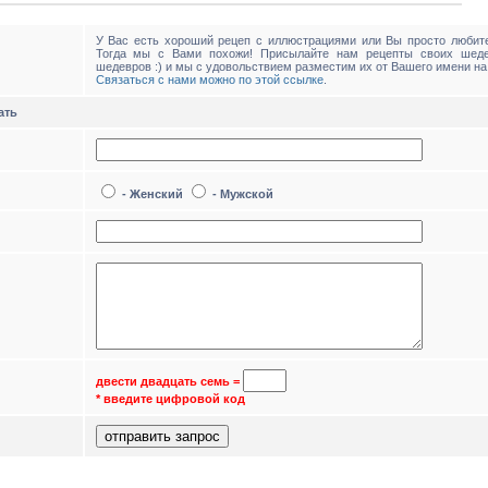
У Вас есть хороший рецеп с иллюстрациями или Вы просто любите
Тогда мы с Вами похожи! Присылайте нам рецепты своих шед
шедевров :) и мы с удовольствием разместим их от Вашего имени на
Связаться с нами можно по этой ссылке
.
ать
- Женский
- Мужской
двести двадцать семь
=
* введите цифровой код