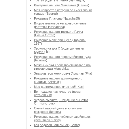
Третьи роды. Нетленка (Чучундра)
Рождение нашего Мишеньки (k0tuwa)
Моя непростая история со счастливым
концом (Sacred)
Рождение Платона (Natasha85)
Второе плановое кесарево сечение
(Неточка Незванова)
Рождение нашего третьего Рачка
(Елена Остер)
Рождение моих принцесс (Tatyana-
1987)
Хронология дня Х (роды доченьки
Мурзя )
1
Рождение нашего первомайского чуда
(tatianka)
Мечты имеют свойство сбываться или
вторые роды Аlenyshka
Знакомьтесь меня зовут Ярослав (Pita)
Рождение нашего долгожданного
счастья (Kristin@)
Мое долгожданное счастье!!! Karri
Бог подарил нам счастье (роды
ната290688)
Чудеса бывают :) Рождение сыночка
Оптимисточки
Cамый важный день в жизни или
рождение Лисенка
Рождение наших любимых двойняшек-
крупняшек (Triffid)
Как родился наш сынок (Bahar)