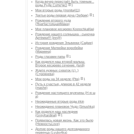
Когда вечер перестаёт быть томным...
роды РуДе СоНеЧкО
1
Мои вторые роды (monita411)
Третьи роды-первая доча (Зебрик)
1
Рождение второго чуда
(ЯнаНастоящаяМама)
Мое плановое кесарево KostochkaKiwi
Рождение нашего солнышка - сыночка
Артёмки!!! (inn@)
История рождения Эльвинки (Сафие)
Рождение Матвейки-воробейки
(Мариина)
Роды глазами папы
1
Как родился наш второй малыш.
Второе кесарево сечение. (lurdi)
Ждите нужных схваток (с) :)
(Стрежнева)
Мои роды на 34 неделе (Pita)
1
Путь к счастью, длиною в 42 недели
(mashe)
Рождение настоящего мужчины (Н ю ш
а)
Неожиданные вторые роды irkin
Неожиданно плановое Чудо (Smushka)
Как родился наш наследник
(GreyKardinal)
1
Появилась новая жизнь_Как это было
(НежностьLove)
Долгие роды нашего долгожданного
первенца (Lyubo4ka)