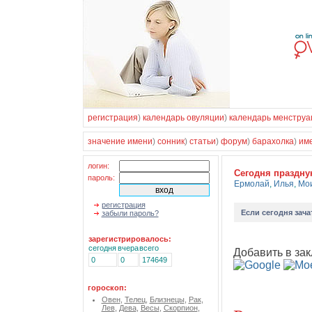
регистрация
)
календарь овуляции
)
календарь менструа
значение имени
)
сонник
)
статьи
)
форум
)
барахолка
)
им
логин:
Cегодня праздн
пароль:
Ермолай
,
Илья
,
Мо
регистрация
Если
сегодня зача
забыли пароль?
зарегистрировалось:
сегодня
вчера
всего
Добавить в зак
0
0
174649
гороскоп:
Овен
,
Телец
,
Близнецы
,
Рак
,
Лев
,
Дева
,
Весы
,
Скорпион
,