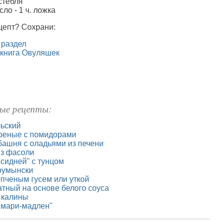
 стебля
ло - 1 ч. ложка
цепт? Сохрани:
 раздел
 книга Овуляшек
ые рецепты:
льский
реные с помидорами
башня с оладьями из печени
из фасоли
сидней" с тунцом
румынски
пченым гусем или уткой
тный на основе белого соуса
 калины
"мари-мадлен"