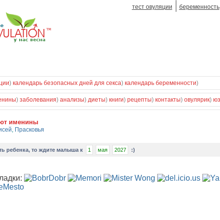
тест овуляции
беременность
ции
)
календарь безопасных дней для секса
)
календарь беременности
)
енины
)
заболевания
)
анализы
)
диеты
)
книги
)
рецепты
)
контакты
)
овулярик
)
ю
уют именины
исей
,
Прасковья
ть ребенка
, то ждите малыша к
1
мая
2027
:)
ладки: