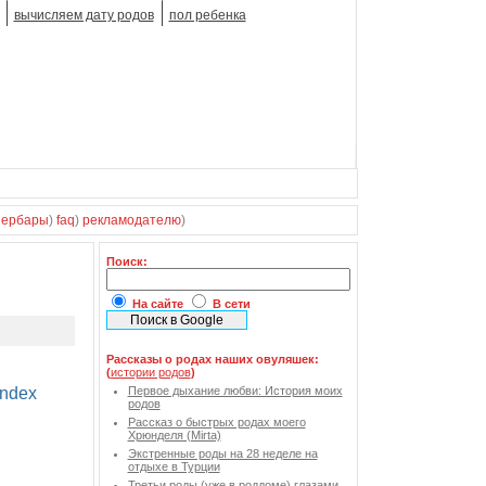
вычисляем дату родов
пол ребенка
зербары
)
faq
)
рекламодателю
)
Поиск:
На сайте
В сети
Рассказы о родах наших овуляшек:
(
истории родов
)
Первое дыхание любви: История моих
родов
Рассказ о быстрых родах моего
Хрюнделя (Mirta)
Экстренные роды на 28 неделе на
отдыхе в Турции
Третьи роды (уже в роддоме) глазами