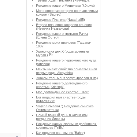
Третьи роды. Нетленка (Чучундра)
Рождение нашего Мишеньки (k0tuwa)
Моя непростая история со счастливым
концом (Sacred)
Рождение Платона (Natasha85)
Второе плановое кесарево сечение
(Неточка Незванова)
Рождение нашего третьего Рачка
(Елена Остер)
Рождение моих принцесс (Tatyana-
1987)
Хронология дня Х (роды доченьки
Мурзя )
1
Рождение нашего первомайского чуда
(tatianka)
Мечты имеют свойство сбываться или
вторые роды Аlenyshka
Знакомьтесь меня зовут Ярослав (Pita)
Рождение нашего долгожданного
счастья (Kristin@)
Мое долгожданное счастье!!! Karri
Бог подарил нам счастье (роды
ната290688)
Чудеса бывают :) Рождение сыночка
Оптимисточки
Cамый важный день в жизни или
рождение Лисенка
Рождение наших любимых двойняшек-
крупняшек (Triffid)
Как родился наш сынок (Bahar)