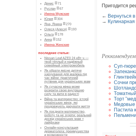
Денис
71
Пригодится ре
Руслан
67
Имена Мужские
←
Вернуться в
Юлия
304
→
Кулинарная
Яна, Янина
270
Олеся (Алеся)
193
Ольга
178
Анна
152
Имена Женские
последние статьи:
Реккомендуем
Nissan Leaf AZE0 24 кВт·ч —
твой тёплый и надёжный
Суп-пюре 
семейный электромобиль
Як обрати якісне дитяче
Запеканк
харчування для малюка під
Глинтвей
час війни: практичний
путівник для українських мам
Сочни пр
Як сучасна жінка може
Шотландс
розкрити свою внутрішню
Томатный
силу та жити в радості
Торт "ме
Війна та материнство: історії
українських жінок, які
Медовые 
продовжують дарувати життя
Пастила 
Як поєднати материнство,
Пельмени 
роботу та не згоріти: реальний
досвід українських мам +
лайфхаки
Онлайн-консультация
дерматолога: преимущества
и возможности