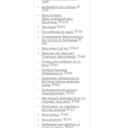
2988
Выбирайте пол ребенка
2236
Менструация.
Менструальный цикл.
Месячные.
1519
Овуляция
904
Пол ребенка на заказ.
759
Определение беременности
без тестов по признакам
646
Мои роды в 16 лет!
503
Мальчик или девочка?
Перечень заблуждений.
469
Очень хочу ребенка, но от
кого?
441
Первые признаки
беременности.
406
Календарь беременности.
Внутриутробное развитие
плода.
401
Болезненные месячные
(альгоменорея).
394
Как назвать ребенка? Или что
означает твое имя?
368
Молочница, ее причины и
методы лечения
313
Дети индиго.
287
Кого желаете?
276
Выбираем имя ребенку. О
моде на имена.
264