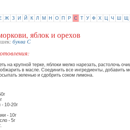
Е
Ж
З
И
Й
К
Л
М
Н
О
П
Р
С
Т
У
Ф
Х
Ц
Ч
Ш
Щ
моркови, яблок и орехов
буква С
яшек:
отовления:
ть на крупной терке, яблоки мелко нарезать, растолочь о
 обжарить в масле. Соединить все ингредиенты, добавить м
осыпать зеленью и сдобрить соком лимона.
50г
г
 - 10-20г
ки - 10г
ло - 5г
.