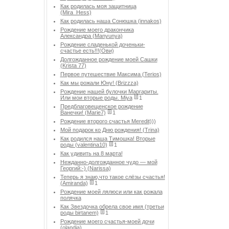
Как родилась моя защитница
(Mira_Hess)
Как родилась наша Сонюшка (innakos)
Рождение моего дракончика
Александра (Manyunya)
Рождение сладенькой доченьки-
счастье есть!!!(Ови)
Долгожданное рождение моей Сашки
(Krista 77)
Первое путешествие Максима (Terios)
Как мы рожали Юну! (Brizzza)
Рождение нашей булочки Маргариты.
Или мои вторые роды. Miya
1
Предблаговещенское рождение
Ванечки! (Marie7)
1
Рождение второго счастья Meredit)))
Мой подарок ко Дню рождения! (Trina)
Как родился наша Тимошка! Вторые
роды (valentina10)
1
Как удивить на 8 марта!
Нежданно-долгожданное чудо — мой
Георгий:-) (Narissa)
Теперь я знаю,что такое слёзы счастья!
(Amiranda)
1
Рождение моей лялюси или как рожала
полячка
Как Звездочка обрела свое имя (третьи
роды birtanem)
1
Рождение моего счастья-моей дочи
(olandia)