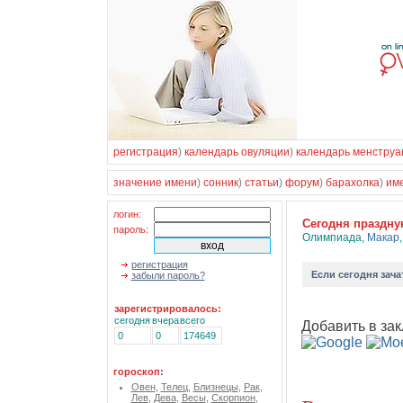
регистрация
)
календарь овуляции
)
календарь менструа
значение имени
)
сонник
)
статьи
)
форум
)
барахолка
)
им
логин:
Cегодня праздн
пароль:
Олимпиада
,
Макар
регистрация
Если
сегодня зача
забыли пароль?
зарегистрировалось:
сегодня
вчера
всего
Добавить в зак
0
0
174649
гороскоп:
Овен
,
Телец
,
Близнецы
,
Рак
,
Лев
,
Дева
,
Весы
,
Скорпион
,