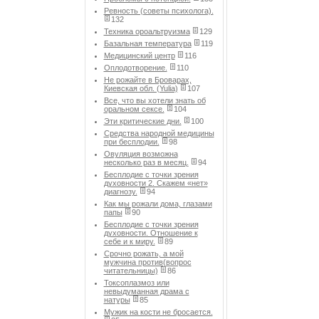
Ревность (советы психолога).
132
Техника ороальтруизма
129
Базальная температура
119
Медицинский центр
116
Оплодотворение.
110
Не рожайте в Броварах,
Киевская обл. (Yulia)
107
Все, что вы хотели знать об
оральном сексе.
104
Эти критические дни.
100
Средства народной медицины
при бесплодии.
98
Овуляция возможна
несколько раз в месяц.
94
Бесплодие с точки зрения
духовности 2. Скажем «нет»
диагнозу.
94
Как мы рожали дома, глазами
папы
90
Бесплодие с точки зрения
духовности. Отношение к
себе и к миру.
89
Срочно рожать, а мой
мужчина против(вопрос
читательницы)
86
Токсоплазмоз или
невыдуманная драма с
натуры
85
Мужик на кости не бросается.