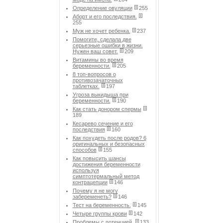
Определение овуляции
255
Аборт и его последствия.
255
Муж не хочет ребенка.
237
Помогите, сделала две
серьезные ошибки в жизни.
Нужен ваш совет.
209
Витамины во время
беременности.
205
8 топ-вопросов о
противозачаточных
таблетках.
197
Угроза выкидыша при
беременности.
190
Как стать донором спермы
189
Кесарево сечение и его
последствия
160
Как похудеть после родов? 6
оригинальных и безопасных
способов
155
Как повысить шансы
достижения беременности
используя
симптотермальный метод
контрацепции
146
Почему я не могу
забеременеть?
146
Тест на беременность.
145
Четыре группы крови
142
Проблемы с потенцией.
133