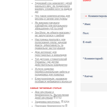
Важно!
Здоровий сон немовлят і дітей
раннього віку: як подарувати
малюку спокійні ночі та радісні
дні
Что такое компенсаторы для
Комментиров
ресниц и зачем они нужны
Як використовувати
* Имя:
хайлайтер для візуального
збільшення губ та очей
SexShop: як обрати магазин і
Пол:
не заплутатися у виборі
Настоянка прополісу для
Е-mail:
полоскання горла: наукові
факти, ефективність та
правильне застосування
Дом интернат для
престарелых и инвалидов
* Комментарий:
Топ детских стоматологий
Украины: где детям
действительно комфортно
Услуги сиделки:
профессиональная забота и
поддержка для пожилых
* Капча:
Електроепіляція: назавжди
позбався небажаного волосся
самые читаемые статьи:
Дни овуляции и
беременность. Вычислении
дней овуляции
3732
Задержка месячных.
3254
Признаки беременности