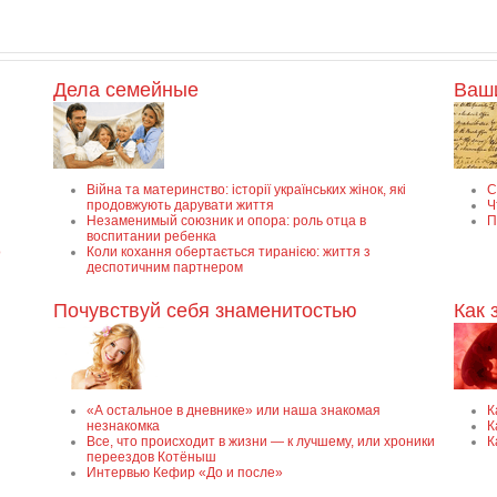
Дела семейные
Ваш
Війна та материнство: історії українських жінок, які
С
продовжують дарувати життя
Ч
Незаменимый союзник и опора: роль отца в
П
воспитании ребенка
о
Коли кохання обертається тиранією: життя з
деспотичним партнером
Почувствуй себя знаменитостью
Как 
«А остальное в дневнике» или наша знакомая
К
незнакомка
К
Все, что происходит в жизни — к лучшему, или хроники
К
переездов Котёныш
Интервью Кефир «До и после»