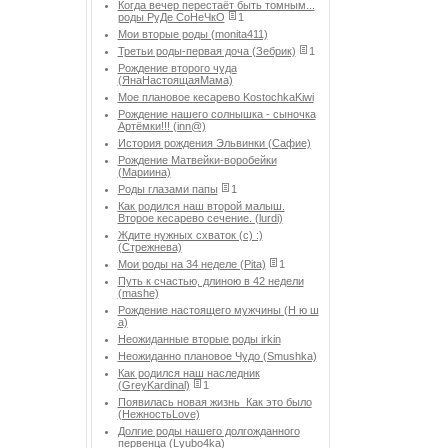
Когда вечер перестаёт быть томным...
роды РуДе СоНеЧкО
1
Мои вторые роды (monita411)
Третьи роды-первая доча (Зебрик)
1
Рождение второго чуда
(ЯнаНастоящаяМама)
Мое плановое кесарево KostochkaKiwi
Рождение нашего солнышка - сыночка
Артёмки!!! (inn@)
История рождения Эльвинки (Сафие)
Рождение Матвейки-воробейки
(Мариина)
Роды глазами папы
1
Как родился наш второй малыш.
Второе кесарево сечение. (lurdi)
Ждите нужных схваток (с) :)
(Стрежнева)
Мои роды на 34 неделе (Pita)
1
Путь к счастью, длиною в 42 недели
(mashe)
Рождение настоящего мужчины (Н ю ш
а)
Неожиданные вторые роды irkin
Неожиданно плановое Чудо (Smushka)
Как родился наш наследник
(GreyKardinal)
1
Появилась новая жизнь_Как это было
(НежностьLove)
Долгие роды нашего долгожданного
первенца (Lyubo4ka)