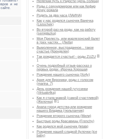
 готовить?
Нелегкий путь к Радости (Дочь солнца)
евров и не
Роды с секундомером или как Кефир
 сайте.
дочку рожала
Родить за два часа (ЛАИНА)
Как у нас родился сыночек Ванечка
(Listochek)
Во второй раз на роды, как на работу
(semiglazka)
Моя Прелесть, или марлезонский балет
в трех частях... (Люба)
Вымоленное, выстраданное... такое
счастье (Кренделек)
Так рождается счастье! - роды ZUZU
1
Очень подробный отзыв-рассказ о
первых родах -Ирочка Хорошая
Рождение нашего сыночка (Хо4у)
Ария для Вероники, роды с голосом
(marina_7)
День рождения нашей гугусинки
(Virtualo4ka)
Как я стала мамой (самой счастливой)
(Желочка)
1
Анапа-город детства,или рождение
нашего Владика (тюльпанчик)
Рождение второго сыночка (Мили)
Быстрые роды Красавицы (Frenchy)
Как родился мой сыночек (letala)
Рождение нашей сладкой булочки (ice
baby)