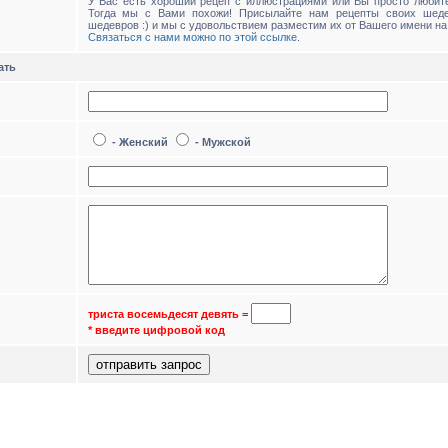
У Вас есть хороший рецеп с иллюстрациями или Вы просто любите
Тогда мы с Вами похожи! Присылайте нам рецепты своих шед
шедевров :) и мы с удовольствием разместим их от Вашего имени на
Связаться с нами можно по этой ссылке
.
ать
- Женский
- Мужской
триста восемьдесят девять
=
* введите цифровой код