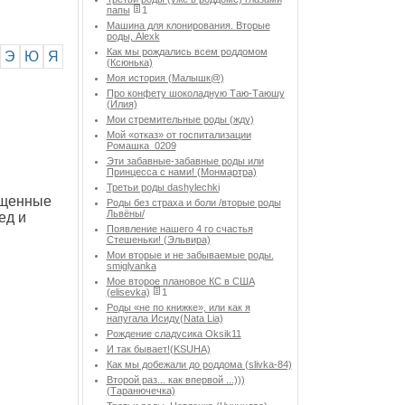
папы
1
Машина для клонирования. Вторые
роды, Alexk
Как мы рождались всем роддомом
Э
Ю
Я
(Ксюнька)
Моя история (Малышк@)
Про конфету шоколадную Таю-Таюшу
(Илия)
Мои стремительные роды (жду)
Мой «отказ» от госпитализации
Ромашка_0209
Эти забавные-забавные роды или
Принцесса с нами! (Монмартра)
Третьи роды dashylechki
чищенные
Роды без страха и боли /вторые роды
Львёны/
ед и
Появление нашего 4 го счастья
Стешеньки! (Эльвира)
Мои вторые и не забываемые роды.
smiglyanka
Мое второе плановое КС в США
(elisevka)
1
Роды «не по книжке», или как я
напугала Исиду(Nata Lia)
Рождение сладусика Oksik11
И так бывает!(KSUHA)
Как мы добежали до роддома (slivka-84)
Второй раз... как впервой ...)))
(Таранючечка)