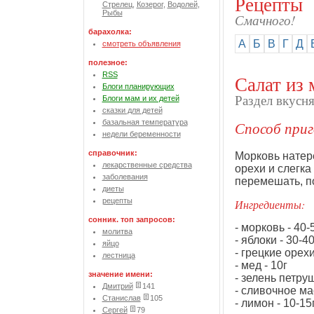
Рецепты
Стрелец
,
Козерог
,
Водолей
,
Рыбы
Смачного!
барахолка:
А
Б
В
Г
Д
смотреть объявления
полезное:
RSS
Салат из 
Блоги планирующих
Раздел вкусн
Блоги мам и их детей
сказки для детей
базальная температура
Способ приг
недели беременности
справочник:
Морковь натере
лекарственные средства
орехи и слегка
заболевания
перемешать, п
диеты
рецепты
Ингредиенты:
сонник. топ запросов:
- морковь - 40-
молитва
- яблоки - 30-40
яйцо
- грецкие орехи
лестница
- мед - 10г
значение имени:
- зелень петруш
Дмитрий
141
- сливочное мас
Станислав
105
- лимон - 10-15г
Сергей
79