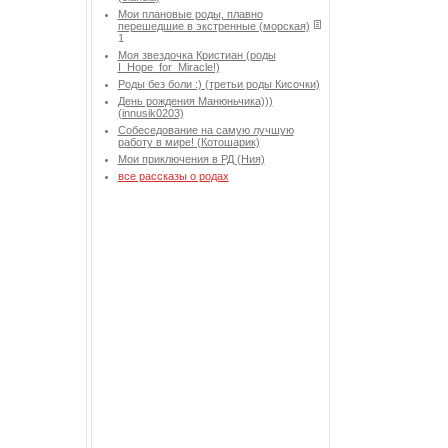
Мои плановые роды, плавно
перешедшие в экстренные (морская)
1
Моя звездочка Кристиан (роды
I_Hope_for_Miracle!)
Роды без боли :) (третьи роды Кисочки)
День рождения Манюньчика)))
(innusik0203)
Собеседование на самую лучшую
работу в мире! (Котошарик)
Мои приключения в РД (Ния)
все рассказы о родах