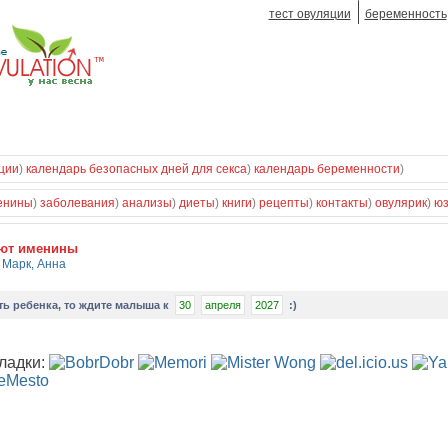
тест овуляции
беременность
ции
)
календарь безопасных дней для секса
)
календарь беременности
)
енины
)
заболевания
)
анализы
)
диеты
)
книги
)
рецепты
)
контакты
)
овулярик
)
ю
уют именины
,
Марк
,
Анна
ть ребенка
, то ждите малыша к
30
апреля
2027
:)
ладки: