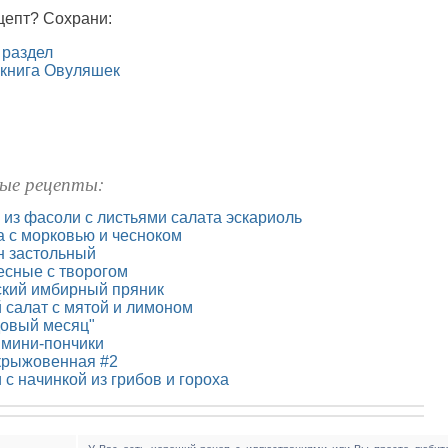
цепт? Сохрани:
 раздел
 книга Овуляшек
ые рецепты:
из фасоли с листьями салата эскариоль
а с морковью и чесноком
н застольный
есные с творогом
кий имбирный пряник
 салат с мятой и лимоном
довый месяц"
мини-пончики
крыжовенная #2
с начинкой из грибов и гороха