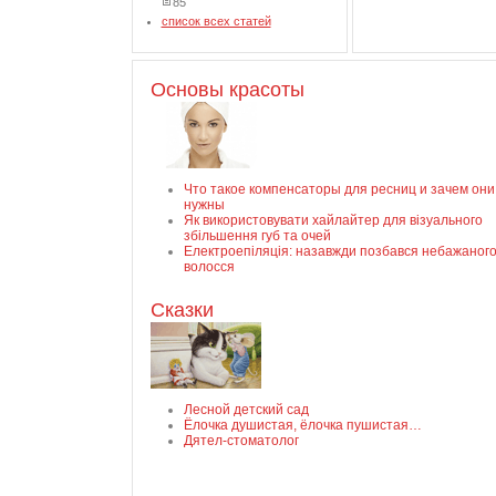
85
список всех статей
Основы красоты
Что такое компенсаторы для ресниц и зачем они
нужны
Як використовувати хайлайтер для візуального
збільшення губ та очей
Електроепіляція: назавжди позбався небажаног
волосся
Сказки
Лесной детский сад
Ёлочка душистая, ёлочка пушистая…
Дятел-стоматолог