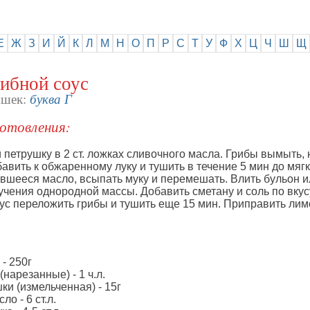
Е
Ж
З
И
Й
К
Л
М
Н
О
П
Р
С
Т
У
Ф
Х
Ц
Ч
Ш
Щ
рибной соус
буква Г
яшек:
отовления:
 петрушку в 2 ст. ложках сливочного масла. Грибы вымыть, 
авить к обжаренному луку и тушить в течение 5 мин до мягк
вшееся масло, всыпать муку и перемешать. Влить бульон и
чения однородной массы. Добавить сметану и соль по вкусу
ус переложить грибы и тушить еще 15 мин. Приправить ли
 - 250г
(нарезанные) - 1 ч.л.
шки (измельченная) - 15г
ло - 6 ст.л.