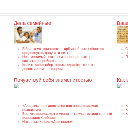
Дела семейные
Ваш
Війна та материнство: історії українських жінок, які
С
продовжують дарувати життя
Ч
Незаменимый союзник и опора: роль отца в
П
воспитании ребенка
о
Коли кохання обертається тиранією: життя з
деспотичним партнером
Почувствуй себя знаменитостью
Как 
«А остальное в дневнике» или наша знакомая
К
незнакомка
К
Все, что происходит в жизни — к лучшему, или хроники
К
переездов Котёныш
Интервью Кефир «До и после»