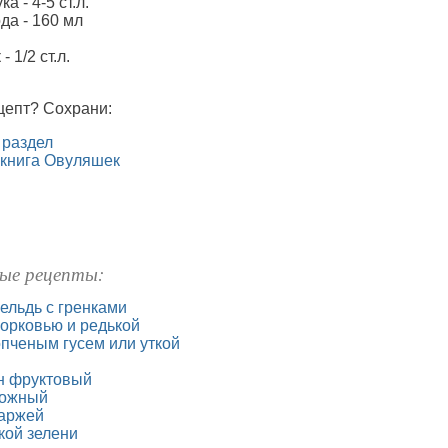
а - 4-5 ст.л.
да - 160 мл
 1/2 ст.л.
цепт? Сохрани:
 раздел
 книга Овуляшек
ые рецепты:
ельдь с гренками
морковью и редькой
пченым гусем или уткой
н фруктовый
рожный
паржей
кой зелени