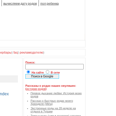
вычисляем дату родов
пол ребенка
зербары
)
faq
)
рекламодателю
)
Поиск:
На сайте
В сети
Рассказы о родах наших овуляшек:
(
истории родов
)
Первое дыхание любви: История моих
родов
Рассказ о быстрых родах моего
Хрюнделя (Mirta)
Экстренные роды на 28 неделе на
отдыхе в Турции
Третьи роды (уже в роддоме) глазами