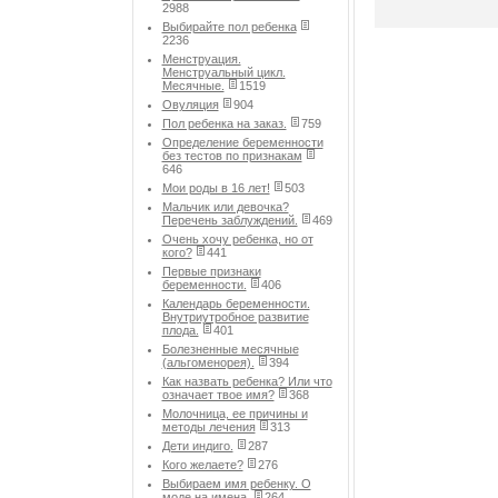
2988
Выбирайте пол ребенка
2236
Менструация.
Менструальный цикл.
Месячные.
1519
Овуляция
904
Пол ребенка на заказ.
759
Определение беременности
без тестов по признакам
646
Мои роды в 16 лет!
503
Мальчик или девочка?
Перечень заблуждений.
469
Очень хочу ребенка, но от
кого?
441
Первые признаки
беременности.
406
Календарь беременности.
Внутриутробное развитие
плода.
401
Болезненные месячные
(альгоменорея).
394
Как назвать ребенка? Или что
означает твое имя?
368
Молочница, ее причины и
методы лечения
313
Дети индиго.
287
Кого желаете?
276
Выбираем имя ребенку. О
моде на имена.
264