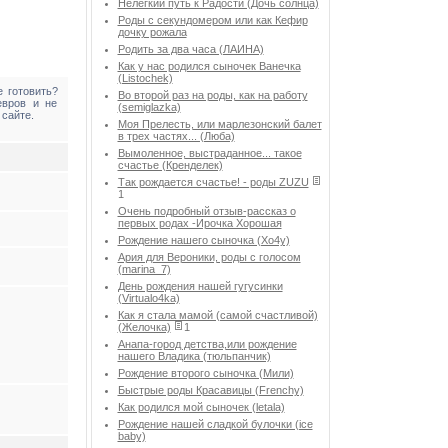
Нелегкий путь к Радости (Дочь солнца)
Роды с секундомером или как Кефир
дочку рожала
Родить за два часа (ЛАИНА)
Как у нас родился сыночек Ванечка
(Listochek)
 готовить?
Во второй раз на роды, как на работу
евров и не
(semiglazka)
 сайте.
Моя Прелесть, или марлезонский балет
в трех частях... (Люба)
Вымоленное, выстраданное... такое
счастье (Кренделек)
Так рождается счастье! - роды ZUZU
1
Очень подробный отзыв-рассказ о
первых родах -Ирочка Хорошая
Рождение нашего сыночка (Хо4у)
Ария для Вероники, роды с голосом
(marina_7)
День рождения нашей гугусинки
(Virtualo4ka)
Как я стала мамой (самой счастливой)
(Желочка)
1
Анапа-город детства,или рождение
нашего Владика (тюльпанчик)
Рождение второго сыночка (Мили)
Быстрые роды Красавицы (Frenchy)
Как родился мой сыночек (letala)
Рождение нашей сладкой булочки (ice
baby)