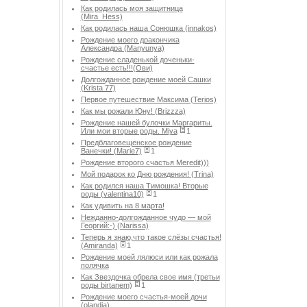
Как родилась моя защитница
(Mira_Hess)
Как родилась наша Сонюшка (innakos)
Рождение моего дракончика
Александра (Manyunya)
Рождение сладенькой доченьки-
счастье есть!!!(Ови)
Долгожданное рождение моей Сашки
(Krista 77)
Первое путешествие Максима (Terios)
Как мы рожали Юну! (Brizzza)
Рождение нашей булочки Маргариты.
Или мои вторые роды. Miya
1
Предблаговещенское рождение
Ванечки! (Marie7)
1
Рождение второго счастья Meredit)))
Мой подарок ко Дню рождения! (Trina)
Как родился наша Тимошка! Вторые
роды (valentina10)
1
Как удивить на 8 марта!
Нежданно-долгожданное чудо — мой
Георгий:-) (Narissa)
Теперь я знаю,что такое слёзы счастья!
(Amiranda)
1
Рождение моей лялюси или как рожала
полячка
Как Звездочка обрела свое имя (третьи
роды birtanem)
1
Рождение моего счастья-моей дочи
(olandia)