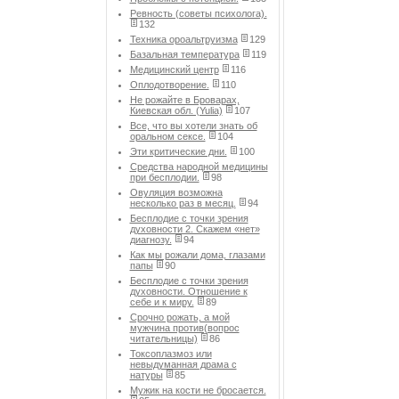
Ревность (советы психолога).
132
Техника ороальтруизма
129
Базальная температура
119
Медицинский центр
116
Оплодотворение.
110
Не рожайте в Броварах,
Киевская обл. (Yulia)
107
Все, что вы хотели знать об
оральном сексе.
104
Эти критические дни.
100
Средства народной медицины
при бесплодии.
98
Овуляция возможна
несколько раз в месяц.
94
Бесплодие с точки зрения
духовности 2. Скажем «нет»
диагнозу.
94
Как мы рожали дома, глазами
папы
90
Бесплодие с точки зрения
духовности. Отношение к
себе и к миру.
89
Срочно рожать, а мой
мужчина против(вопрос
читательницы)
86
Токсоплазмоз или
невыдуманная драма с
натуры
85
Мужик на кости не бросается.