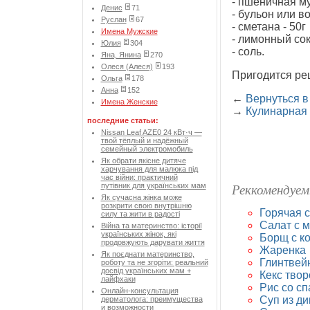
- пшеничная мук
Денис
71
- бульон или во
Руслан
67
- сметана - 50г
Имена Мужские
- лимонный сок -
Юлия
304
- соль.
Яна, Янина
270
Олеся (Алеся)
193
Пригодится ре
Ольга
178
Анна
152
←
Вернуться в
Имена Женские
→
Кулинарная
последние статьи:
Nissan Leaf AZE0 24 кВт·ч —
твой тёплый и надёжный
семейный электромобиль
Як обрати якісне дитяче
харчування для малюка під
час війни: практичний
Реккомендуем
путівник для українських мам
Як сучасна жінка може
розкрити свою внутрішню
Горячая с
силу та жити в радості
Салат c 
Війна та материнство: історії
українських жінок, які
Борщ с ко
продовжують дарувати життя
Жаренка
Як поєднати материнство,
Глинтвей
роботу та не згоріти: реальний
досвід українських мам +
Кекс тво
лайфхаки
Рис со с
Онлайн-консультация
Суп из ди
дерматолога: преимущества
и возможности