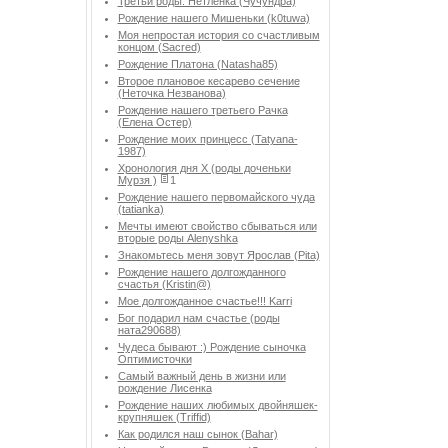
Третьи роды. Нетленка (Чучундра)
Рождение нашего Мишеньки (k0tuwa)
Моя непростая история со счастливым
концом (Sacred)
Рождение Платона (Natasha85)
Второе плановое кесарево сечение
(Неточка Незванова)
Рождение нашего третьего Рачка
(Елена Остер)
Рождение моих принцесс (Tatyana-
1987)
Хронология дня Х (роды доченьки
Мурзя )
1
Рождение нашего первомайского чуда
(tatianka)
Мечты имеют свойство сбываться или
вторые роды Аlenyshka
Знакомьтесь меня зовут Ярослав (Pita)
Рождение нашего долгожданного
счастья (Kristin@)
Мое долгожданное счастье!!! Karri
Бог подарил нам счастье (роды
ната290688)
Чудеса бывают :) Рождение сыночка
Оптимисточки
Cамый важный день в жизни или
рождение Лисенка
Рождение наших любимых двойняшек-
крупняшек (Triffid)
Как родился наш сынок (Bahar)