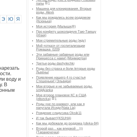
папы
1
Машина для клонирования. Вторые
роды, Alexk
Как мы рождались всем роддомом
Э
Ю
Я
(Ксюнька)
Моя история (Малышк@)
Про конфету шоколадную Таю-Таюшу
(Илия)
Мои стремительные роды (жду)
Мой «отказ» от госпитализации
Ромашка_0209
Эти забавные-забавные роды или
Принцесса с нами! (Монмартра)
Третьи роды dashylechki
нарезать
Роды без страха и боли /вторые роды
Львёны/
ости.
Появление нашего 4 го счастья
ли воду и
Стешеньки! (Эльвира)
. В
Мои вторые и не забываемые роды.
монным
smiglyanka
Мое второе плановое КС в США
(elisevka)
1
Роды «не по книжке», или как я
напугала Исиду(Nata Lia)
Рождение сладусика Oksik11
И так бывает!(KSUHA)
Как мы добежали до роддома (slivka-84)
Второй раз... как впервой ...)))
(Таранючечка)