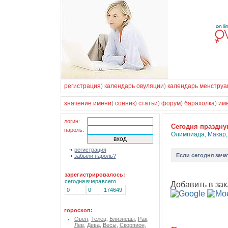
регистрация
)
календарь овуляции
)
календарь менструа
значение имени
)
сонник
)
статьи
)
форум
)
барахолка
)
им
логин:
Cегодня праздн
пароль:
Олимпиада
,
Макар
регистрация
Если
сегодня зача
забыли пароль?
зарегистрировалось:
сегодня
вчера
всего
Добавить в зак
0
0
174649
гороскоп:
Овен
,
Телец
,
Близнецы
,
Рак
,
Лев
,
Дева
,
Весы
,
Скорпион
,