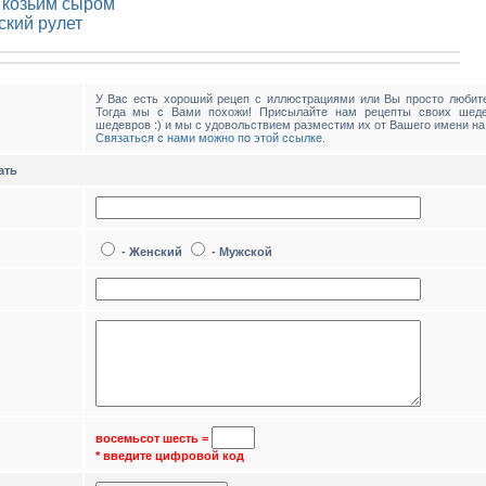
 козьим сыром
ский рулет
У Вас есть хороший рецеп с иллюстрациями или Вы просто любите
Тогда мы с Вами похожи! Присылайте нам рецепты своих шед
шедевров :) и мы с удовольствием разместим их от Вашего имени на
Связаться с нами можно по этой ссылке
.
ать
- Женский
- Мужской
восемьсот шесть
=
* введите цифровой код