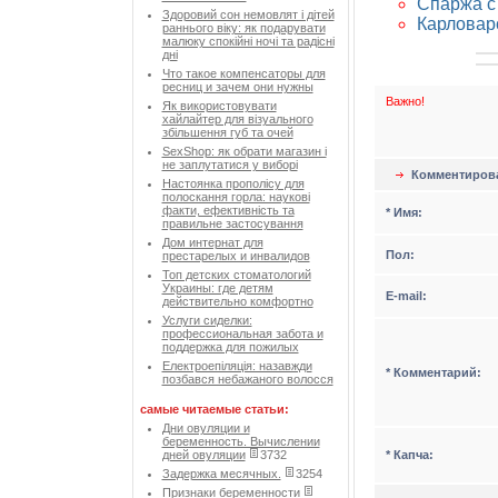
Спаржа с
Здоровий сон немовлят і дітей
Карловар
раннього віку: як подарувати
малюку спокійні ночі та радісні
дні
Что такое компенсаторы для
ресниц и зачем они нужны
Важно!
Як використовувати
хайлайтер для візуального
збільшення губ та очей
SexShop: як обрати магазин і
не заплутатися у виборі
Комментиров
Настоянка прополісу для
полоскання горла: наукові
факти, ефективність та
* Имя:
правильне застосування
Дом интернат для
Пол:
престарелых и инвалидов
Топ детских стоматологий
Украины: где детям
Е-mail:
действительно комфортно
Услуги сиделки:
профессиональная забота и
поддержка для пожилых
Електроепіляція: назавжди
* Комментарий:
позбався небажаного волосся
самые читаемые статьи:
Дни овуляции и
беременность. Вычислении
* Капча:
дней овуляции
3732
Задержка месячных.
3254
Признаки беременности