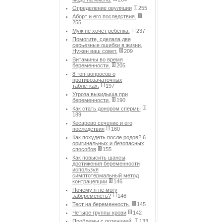
Определение овуляции
255
Аборт и его последствия.
255
Муж не хочет ребенка.
237
Помогите, сделала две
серьезные ошибки в жизни.
Нужен ваш совет.
209
Витамины во время
беременности.
205
8 топ-вопросов о
противозачаточных
таблетках.
197
Угроза выкидыша при
беременности.
190
Как стать донором спермы
189
Кесарево сечение и его
последствия
160
Как похудеть после родов? 6
оригинальных и безопасных
способов
155
Как повысить шансы
достижения беременности
используя
симптотермальный метод
контрацепции
146
Почему я не могу
забеременеть?
146
Тест на беременность.
145
Четыре группы крови
142
Проблемы с потенцией.
133