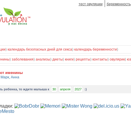
тест овуляции
беременность
ции
)
календарь безопасных дней для секса
)
календарь беременности
)
енины
)
заболевания
)
анализы
)
диеты
)
книги
)
рецепты
)
контакты
)
овулярик
)
ю
уют именины
,
Марк
,
Анна
ть ребенка
, то ждите малыша к
30
апреля
2027
:)
ладки: