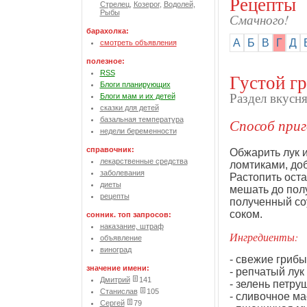
Рецепты
Стрелец
,
Козерог
,
Водолей
,
Рыбы
Смачного!
барахолка:
А
Б
В
Г
Д
смотреть объявления
полезное:
RSS
Густой г
Блоги планирующих
Раздел вкусн
Блоги мам и их детей
сказки для детей
базальная температура
Способ приг
недели беременности
справочник:
Обжарить лук и
лекарственные средства
ломтиками, доб
заболевания
Растопить оста
диеты
мешать до полу
рецепты
полученный со
соком.
сонник. топ запросов:
наказание, штраф
Ингредиенты:
объявление
виноград
- свежие грибы
значение имени:
- репчатый лук 
Дмитрий
141
- зелень петру
Станислав
105
- сливочное мас
Сергей
79