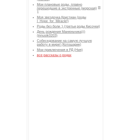
Мои плановые роды, плавно
перешедшие в экстренные (морская)
1
Моя звездочка Кристиан (роды
I_Hope_for_Miracle!)
Роды без боли :) (третьи роды Кисочки)
День рождения Манюньчика)))
(innusik0203)
Собеседование на самую лучшую
работу в мире! (Котошарик)
Мои приключения в РД (Ния)
все рассказы о родах