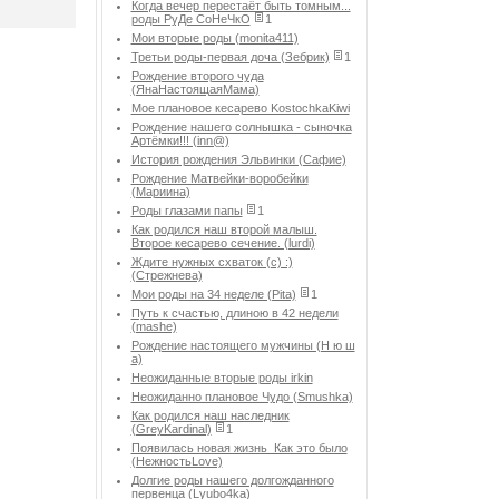
Когда вечер перестаёт быть томным...
роды РуДе СоНеЧкО
1
Мои вторые роды (monita411)
Третьи роды-первая доча (Зебрик)
1
Рождение второго чуда
(ЯнаНастоящаяМама)
Мое плановое кесарево KostochkaKiwi
Рождение нашего солнышка - сыночка
Артёмки!!! (inn@)
История рождения Эльвинки (Сафие)
Рождение Матвейки-воробейки
(Мариина)
Роды глазами папы
1
Как родился наш второй малыш.
Второе кесарево сечение. (lurdi)
Ждите нужных схваток (с) :)
(Стрежнева)
Мои роды на 34 неделе (Pita)
1
Путь к счастью, длиною в 42 недели
(mashe)
Рождение настоящего мужчины (Н ю ш
а)
Неожиданные вторые роды irkin
Неожиданно плановое Чудо (Smushka)
Как родился наш наследник
(GreyKardinal)
1
Появилась новая жизнь_Как это было
(НежностьLove)
Долгие роды нашего долгожданного
первенца (Lyubo4ka)