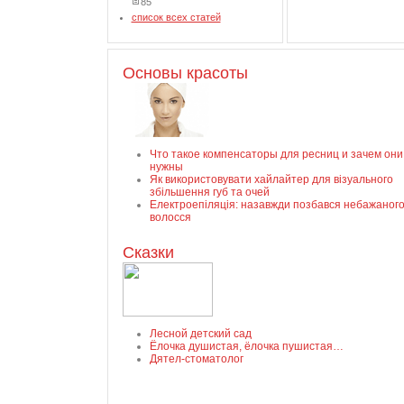
85
список всех статей
Основы красоты
Что такое компенсаторы для ресниц и зачем они
нужны
Як використовувати хайлайтер для візуального
збільшення губ та очей
Електроепіляція: назавжди позбався небажаног
волосся
Сказки
Лесной детский сад
Ёлочка душистая, ёлочка пушистая…
Дятел-стоматолог