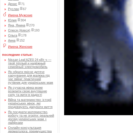
Денис
71
Руслан
67
Имена Мужские
Юлия
304
Яна, Янина
270
Олеся (Алеся)
193
Ольга
178
Анна
152
Имена Женские
последние статьи:
Nissan Leaf AZE0 24 кВт·ч —
твой тёплый и надёжный
семейный электромобиль
Як обрати якісне дитяче
харчування для малюка під
час війни: практичний
путівник для українських мам
Як сучасна жінка може
розкрити свою внутрішню
силу та жити в радості
Війна та материнство: історії
українських жінок, які
продовжують дарувати життя
Як поєднати материнство,
роботу та не згоріти: реальний
досвід українських мам +
лайфхаки
Онлайн-консультация
дерматолога: преимущества