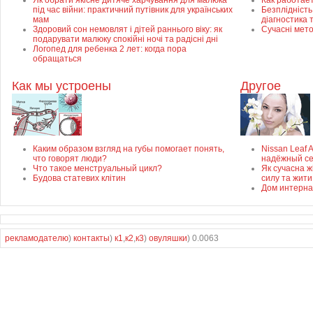
Як обрати якісне дитяче харчування для малюка
Как работае
під час війни: практичний путівник для українських
Безплідність 
мам
діагностика 
Здоровий сон немовлят і дітей раннього віку: як
Сучасні мет
подарувати малюку спокійні ночі та радісні дні
Логопед для ребенка 2 лет: когда пора
обращаться
Как мы устроены
Другое
Каким образом взгляд на губы помогает понять,
Nissan Leaf 
что говорят люди?
надёжный с
Что такое менструальный цикл?
Як сучасна ж
Будова статевих клітин
силу та жити
Дом интерна
рекламодателю
)
контакты
)
к1
,
к2
,
к3
)
овуляшки
) 0.0063