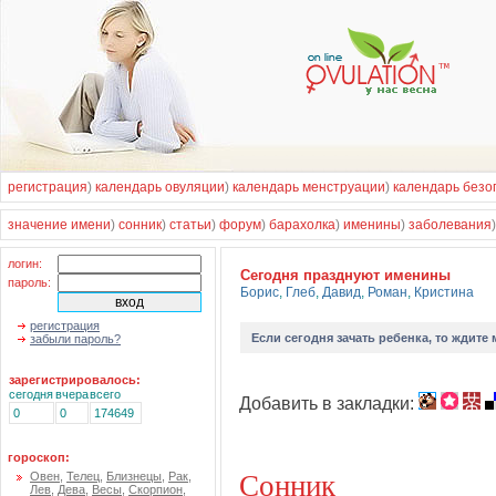
регистрация
)
календарь овуляции
)
календарь менструации
)
календарь безо
значение имени
)
сонник
)
статьи
)
форум
)
барахолка
)
именины
)
заболевания
логин:
Cегодня празднуют именины
пароль:
Борис
,
Глеб
,
Давид
,
Роман
,
Кристина
регистрация
Если
сегодня зачать ребенка
, то ждите
забыли пароль?
зарегистрировалось:
сегодня
вчера
всего
Добавить в закладки:
0
0
174649
гороскоп:
Сонник
Овен
,
Телец
,
Близнецы
,
Рак
,
Лев
,
Дева
,
Весы
,
Скорпион
,