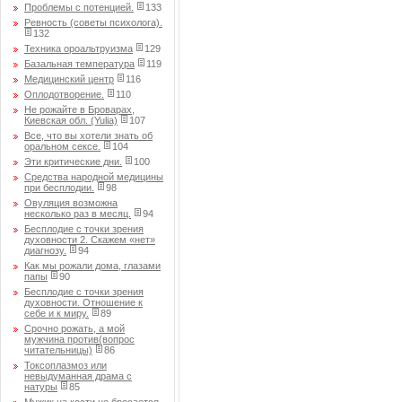
Проблемы с потенцией.
133
Ревность (советы психолога).
132
Техника ороальтруизма
129
Базальная температура
119
Медицинский центр
116
Оплодотворение.
110
Не рожайте в Броварах,
Киевская обл. (Yulia)
107
Все, что вы хотели знать об
оральном сексе.
104
Эти критические дни.
100
Средства народной медицины
при бесплодии.
98
Овуляция возможна
несколько раз в месяц.
94
Бесплодие с точки зрения
духовности 2. Скажем «нет»
диагнозу.
94
Как мы рожали дома, глазами
папы
90
Бесплодие с точки зрения
духовности. Отношение к
себе и к миру.
89
Срочно рожать, а мой
мужчина против(вопрос
читательницы)
86
Токсоплазмоз или
невыдуманная драма с
натуры
85