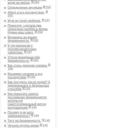
моде на имена.
264
Определение овуляции
255
Аборт и его последствия.
255
Муж не хочет ребенка.
237
Помогите, сделала две
серьезные ошибки в жизни.
Нужен ваш совет.
209
Витамины во время
беременности.
205
8 топ-вопросов о
противозачаточных
таблетках.
197
Угроза выкидыша при
беременности.
190
Как стать донором спермы
189
Кесарево сечение и его
последствия
160
Как похудеть после родов? 6
оригинальных и безопасных
способов
155
Как повысить шансы
достижения беременности
используя
симптотермальный метод
контрацепции
146
Почему я не могу
забеременеть?
146
Тест на беременность.
145
Четыре группы крови
142