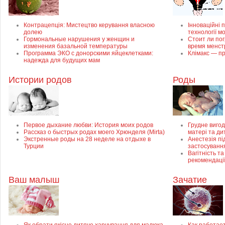
Контрацепція: Мистецтво керування власною
Інноваційні п
долею
технології м
Гормональные нарушения у женщин и
Стоит ли пог
изменения базальной температуры
время менст
Программа ЭКО с донорскими яйцеклетками:
Клімакс — пр
надежда для будущих мам
Истории родов
Роды
Первое дыхание любви: История моих родов
Грудне вигод
Рассказ о быстрых родах моего Хрюнделя (Mirta)
матері та ди
Экстренные роды на 28 неделе на отдыхе в
Анестезія пі
Турции
застосуванн
Вагітність та
рекомендаці
Ваш малыш
Зачатие