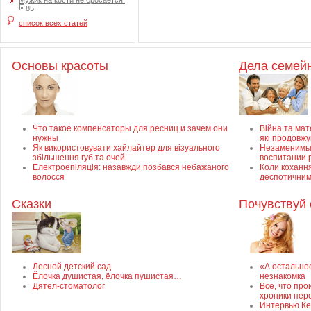
Мужик на кости не бросается.
85
список всех статей
Основы красоты
Дела семей
Что такое компенсаторы для ресниц и зачем они
Війна та мате
нужны
які продовж
Як використовувати хайлайтер для візуального
Незаменимый
збільшення губ та очей
воспитании 
Електроепіляція: назавжди позбався небажаного
Коли кохання
волосся
деспотичним
Сказки
Почувствуй 
Лесной детский сад
«А остально
Ёлочка душистая, ёлочка пушистая…
незнакомка
Дятел-стоматолог
Все, что про
хроники пер
Интервью Ке