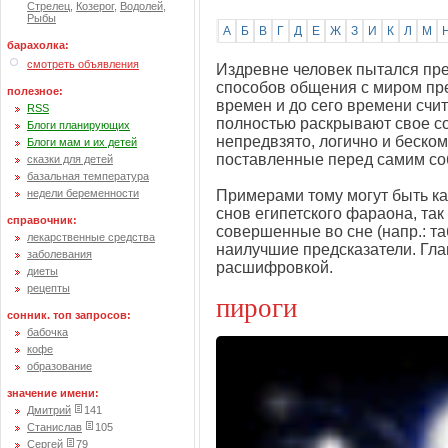
Стрелец
,
Козерог
,
Водолей
,
Рыбы
А
Б
В
Г
Д
Е
Ж
З
И
К
Л
М
барахолка:
смотреть объявления
Издревне человек пытался пре
способов общения с миром пр
полезное:
времен и до сего времени счи
RSS
полностью раскрывают свое со
Блоги планирующих
непредвзято, логично и беск
Блоги мам и их детей
поставленные перед самим со
сказки для детей
базальная температура
недели беременности
Примерами тому могут быть ка
снов египетского фараона, та
справочник:
совершенные во сне (напр.: та
лекарственные средства
наилучшие предсказатели. Глав
заболевания
расшифровкой.
диеты
рецепты
пироги
сонник. топ запросов:
бабочка
кофе
образование
значение имени:
Дмитрий
141
Станислав
105
Сергей
79