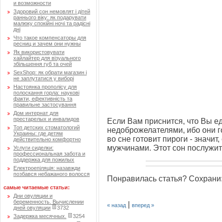
и возможности
Здоровий сон немовлят і дітей
раннього віку: як подарувати
малюку спокійні ночі та радісні
дні
Что такое компенсаторы для
ресниц и зачем они нужны
Як використовувати
хайлайтер для візуального
збільшення губ та очей
SexShop: як обрати магазин і
не заплутатися у виборі
Настоянка прополісу для
полоскання горла: наукові
факти, ефективність та
правильне застосування
Дом интернат для
престарелых и инвалидов
Если Вам приснится, что Вы ед
Топ детских стоматологий
недоброжелателями, ибо они г
Украины: где детям
во сне готовит пироги - значит
действительно комфортно
мужчинами. Этот сон послужи
Услуги сиделки:
профессиональная забота и
поддержка для пожилых
Електроепіляція: назавжди
позбався небажаного волосся
Понравилась статья? Сохрани
самые читаемые статьи:
Дни овуляции и
беременность. Вычислении
|
« назад
вперед »
дней овуляции
3732
Задержка месячных.
3254