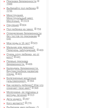
Признаки беременности
2988
Выбирайте пол ребенка
2236
Менструация.
Менструальный цикл.
Месячные.
1519
Овуляция
904
Пол ребенка на заказ.
759
Определение беременности
без тестов по признакам
646
Мои роды в 16 лет!
503
Мальчик или девочка?
Перечень заблуждений.
469
Очень хочу ребенка, но от
кого?
441
Первые признаки
беременности.
406
Календарь беременности.
Внутриутробное развитие
плода.
401
Болезненные месячные
(альгоменорея).
394
Как назвать ребенка? Или что
означает твое имя?
368
Молочница, ее причины и
методы лечения
313
Дети индиго.
287
Кого желаете?
276
Выбираем имя ребенку. О