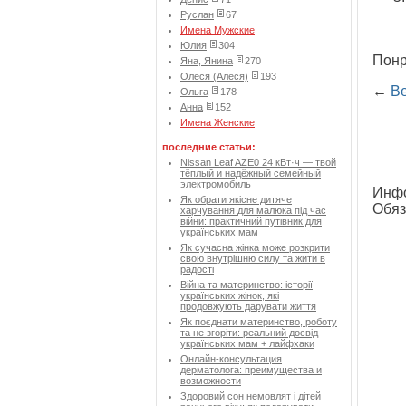
Руслан
67
Имена Мужские
Юлия
304
Понр
Яна, Янина
270
Олеся (Алеся)
193
←
Ве
Ольга
178
Анна
152
Имена Женские
последние статьи:
Nissan Leaf AZE0 24 кВт·ч — твой
тёплый и надёжный семейный
электромобиль
Инфо
Як обрати якісне дитяче
Обяз
харчування для малюка під час
війни: практичний путівник для
українських мам
Як сучасна жінка може розкрити
свою внутрішню силу та жити в
радості
Війна та материнство: історії
українських жінок, які
продовжують дарувати життя
Як поєднати материнство, роботу
та не згоріти: реальний досвід
українських мам + лайфхаки
Онлайн-консультация
дерматолога: преимущества и
возможности
Здоровий сон немовлят і дітей