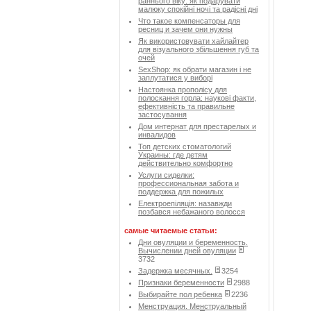
раннього віку: як подарувати
малюку спокійні ночі та радісні дні
Что такое компенсаторы для
ресниц и зачем они нужны
Як використовувати хайлайтер
для візуального збільшення губ та
очей
SexShop: як обрати магазин і не
заплутатися у виборі
Настоянка прополісу для
полоскання горла: наукові факти,
ефективність та правильне
застосування
Дом интернат для престарелых и
инвалидов
Топ детских стоматологий
Украины: где детям
действительно комфортно
Услуги сиделки:
профессиональная забота и
поддержка для пожилых
Електроепіляція: назавжди
позбався небажаного волосся
самые читаемые статьи:
Дни овуляции и беременность.
Вычислении дней овуляции
3732
Задержка месячных.
3254
Признаки беременности
2988
Выбирайте пол ребенка
2236
Менструация. Менструальный