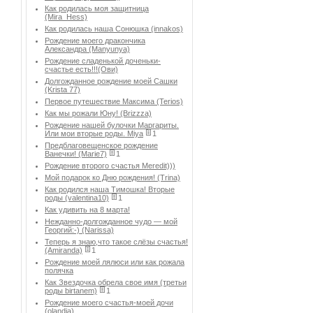
Как родилась моя защитница
(Mira_Hess)
Как родилась наша Сонюшка (innakos)
Рождение моего дракончика
Александра (Manyunya)
Рождение сладенькой доченьки-
счастье есть!!!(Ови)
Долгожданное рождение моей Сашки
(Krista 77)
Первое путешествие Максима (Terios)
Как мы рожали Юну! (Brizzza)
Рождение нашей булочки Маргариты.
Или мои вторые роды. Miya
1
Предблаговещенское рождение
Ванечки! (Marie7)
1
Рождение второго счастья Meredit)))
Мой подарок ко Дню рождения! (Trina)
Как родился наша Тимошка! Вторые
роды (valentina10)
1
Как удивить на 8 марта!
Нежданно-долгожданное чудо — мой
Георгий:-) (Narissa)
Теперь я знаю,что такое слёзы счастья!
(Amiranda)
1
Рождение моей лялюси или как рожала
полячка
Как Звездочка обрела свое имя (третьи
роды birtanem)
1
Рождение моего счастья-моей дочи
(olandia)