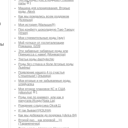
папы
1
Машина для клонирования. Вторые
роды, Alexk
Как мы рождались всем роддомом
(Ксюнька)
ы
Моя история (Малышк@)
Про конфету шоколадную Таю-Таюшу
(Илия)
Мои стремительные роды (жду)
Мой «отказ» от госпитализации
мы
Ромашка_0209
Эти забавные-забавные роды или
Принцесса с нами! (Монмартра)
Третьи роды dashylechki
Роды без страха и боли /вторые роды
Львёны/
Появление нашего 4 го счастья
Стешеньки! (Эльвира)
Мои вторые и не забываемые роды.
smiglyanka
Мое второе плановое КС в США
(elisevka)
1
Роды «не по книжке», или как я
напугала Исиду(Nata Lia)
Рождение сладусика Oksik11
И так бывает!(KSUHA)
Как мы добежали до роддома (slivka-84)
Второй раз... как впервой ...)))
(Таранючечка)