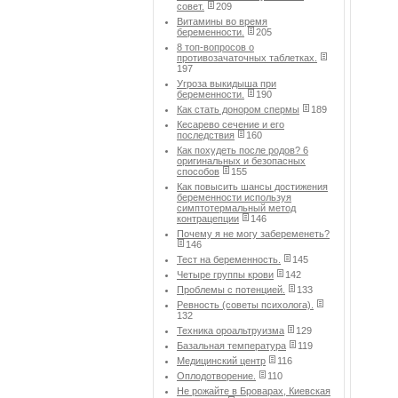
совет.
209
Витамины во время
беременности.
205
8 топ-вопросов о
противозачаточных таблетках.
197
Угроза выкидыша при
беременности.
190
Как стать донором спермы
189
Кесарево сечение и его
последствия
160
Как похудеть после родов? 6
оригинальных и безопасных
способов
155
Как повысить шансы достижения
беременности используя
симптотермальный метод
контрацепции
146
Почему я не могу забеременеть?
146
Тест на беременность.
145
Четыре группы крови
142
Проблемы с потенцией.
133
Ревность (советы психолога).
132
Техника ороальтруизма
129
Базальная температура
119
Медицинский центр
116
Оплодотворение.
110
Не рожайте в Броварах, Киевская