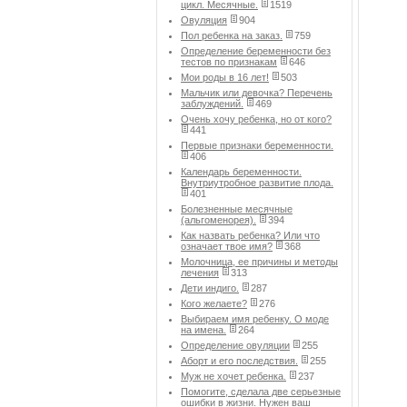
цикл. Месячные.
1519
Овуляция
904
Пол ребенка на заказ.
759
Определение беременности без
тестов по признакам
646
Мои роды в 16 лет!
503
Мальчик или девочка? Перечень
заблуждений.
469
Очень хочу ребенка, но от кого?
441
Первые признаки беременности.
406
Календарь беременности.
Внутриутробное развитие плода.
401
Болезненные месячные
(альгоменорея).
394
Как назвать ребенка? Или что
означает твое имя?
368
Молочница, ее причины и методы
лечения
313
Дети индиго.
287
Кого желаете?
276
Выбираем имя ребенку. О моде
на имена.
264
Определение овуляции
255
Аборт и его последствия.
255
Муж не хочет ребенка.
237
Помогите, сделала две серьезные
ошибки в жизни. Нужен ваш