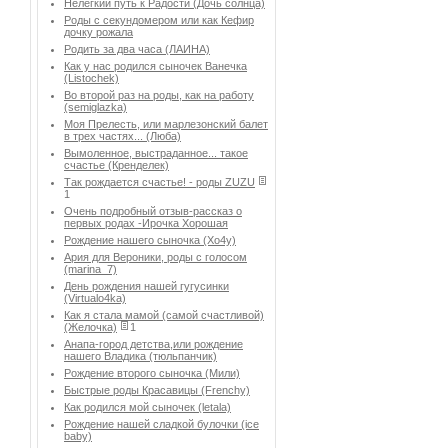
Нелегкий путь к Радости (Дочь солнца)
Роды с секундомером или как Кефир
дочку рожала
Родить за два часа (ЛАИНА)
Как у нас родился сыночек Ванечка
(Listochek)
Во второй раз на роды, как на работу
(semiglazka)
Моя Прелесть, или марлезонский балет
в трех частях... (Люба)
Вымоленное, выстраданное... такое
счастье (Кренделек)
Так рождается счастье! - роды ZUZU
1
Очень подробный отзыв-рассказ о
первых родах -Ирочка Хорошая
Рождение нашего сыночка (Хо4у)
Ария для Вероники, роды с голосом
(marina_7)
День рождения нашей гугусинки
(Virtualo4ka)
Как я стала мамой (самой счастливой)
(Желочка)
1
Анапа-город детства,или рождение
нашего Владика (тюльпанчик)
Рождение второго сыночка (Мили)
Быстрые роды Красавицы (Frenchy)
Как родился мой сыночек (letala)
Рождение нашей сладкой булочки (ice
baby)