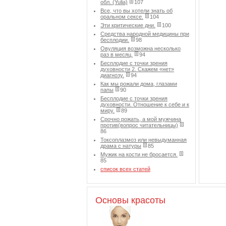
обл. (Yulia)
107
Все, что вы хотели знать об
оральном сексе.
104
Эти критические дни.
100
Средства народной медицины при
бесплодии.
98
Овуляция возможна несколько
раз в месяц.
94
Бесплодие с точки зрения
духовности 2. Скажем «нет»
диагнозу.
94
Как мы рожали дома, глазами
папы
90
Бесплодие с точки зрения
духовности. Отношение к себе и к
миру.
89
Срочно рожать, а мой мужчина
против(вопрос читательницы)
86
Токсоплазмоз или невыдуманная
драма с натуры
85
Мужик на кости не бросается.
85
список всех статей
Основы красоты