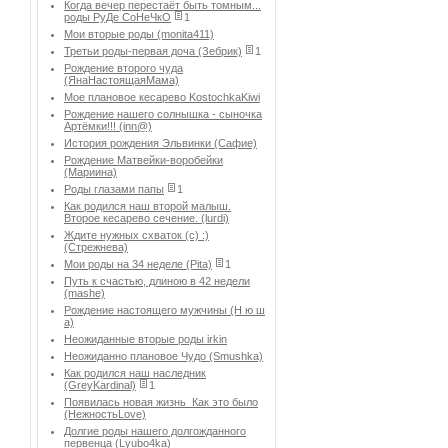
Когда вечер перестаёт быть томным...
роды РуДе СоНеЧкО
1
Мои вторые роды (monita411)
Третьи роды-первая доча (Зебрик)
1
Рождение второго чуда
(ЯнаНастоящаяМама)
Мое плановое кесарево KostochkaKiwi
Рождение нашего солнышка - сыночка
Артёмки!!! (inn@)
История рождения Эльвинки (Сафие)
Рождение Матвейки-воробейки
(Мариина)
Роды глазами папы
1
Как родился наш второй малыш.
Второе кесарево сечение. (lurdi)
Ждите нужных схваток (с) :)
(Стрежнева)
Мои роды на 34 неделе (Pita)
1
Путь к счастью, длиною в 42 недели
(mashe)
Рождение настоящего мужчины (Н ю ш
а)
Неожиданные вторые роды irkin
Неожиданно плановое Чудо (Smushka)
Как родился наш наследник
(GreyKardinal)
1
Появилась новая жизнь_Как это было
(НежностьLove)
Долгие роды нашего долгожданного
первенца (Lyubo4ka)