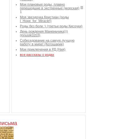
Мои плановые роды, плавно
перешедшие в экстренные (морская)
1
Моя звездочка Кристиан (роды
I_Hope_for_Miracle!)
Роды без боли :) (третьи роды Кисочки)
День рождения Манюньчика)))
(innusik0203)
Собеседование на самую лучшую
работу в мире! (Котошарик)
Мои приключения в РД (Ния)
все рассказы о родах
письма