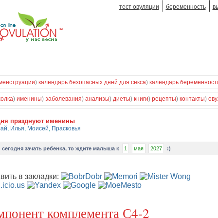
тест овуляции
беременность
в
менструации
)
календарь безопасных дней для секса
)
календарь беременност
холка
)
именины
)
заболевания
)
анализы
)
диеты
)
книги
)
рецепты
)
контакты
)
ову
дня празднуют именины
лай
,
Илья
,
Моисей
,
Прасковья
и
сегодня зачать ребенка
, то ждите малыша к
1
мая
2027
:)
вить в закладки:
мпонент комплемента С4-2