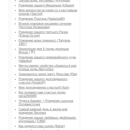
Третьи роды. Нетленка (Чучундра)
Рождение нашего Мишеньки (k0tuwa)
Моя непростая история со счастливым
концом (Sacred)
Рождение Платона (Natasha85)
Второе плановое кесарево сечение
(Неточка Незванова)
Рождение нашего третьего Рачка
(Елена Остер)
Рождение моих принцесс (Tatyana-
1987)
Хронология дня Х (роды доченьки
Мурзя )
1
Рождение нашего первомайского чуда
(tatianka)
Мечты имеют свойство сбываться или
вторые роды Аlenyshka
Знакомьтесь меня зовут Ярослав (Pita)
Рождение нашего долгожданного
счастья (Kristin@)
Мое долгожданное счастье!!! Karri
Бог подарил нам счастье (роды
ната290688)
Чудеса бывают :) Рождение сыночка
Оптимисточки
Cамый важный день в жизни или
рождение Лисенка
Рождение наших любимых двойняшек-
крупняшек (Triffid)
Как родился наш сынок (Bahar)