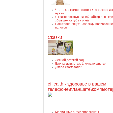
Что такое компенсаторы для ресниц и 
нужны
Як використовувати хайлайтер для візу
збільшення губ та очей
Електроепіляція: назавжди позбався н
волосся
Сказки
Лесной детский сад
Ёлочка душистая, ёлочка пушистая…
Дятел-стоматолог
eHealth - здоровье в вашем
телефоне\планшете\компьюте
Мобильные антидепрессанты