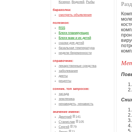
Козерог
,
Водолей
,
Рыбы
Раз
барахолка:
Комп
смотреть объявления
моле
полезное:
кост
RSS
комп
Блоги планирующих
прон
Блоги мам и их детей
виру
сказки для детей
потр
базальная температура
комп
недели беременности
Мет
справочник:
лекарственные средства
заболевания
Пов
диеты
рецепты
сонник. топ запросов:
засада
земляника
Сни
ненавидеть, ненависть
значение имени:
Дмитрий
141
Станислав
105
Сергей
79
Денис
71