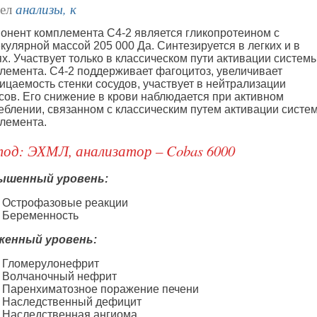
анализы, к
дел
онент комплемента С4-2 является гликопротеином с
кулярной массой 205 000 Да. Синтезируется в легких и в
ях. Участвует только в классическом пути активации систем
лемента. С4-2 поддерживает фагоцитоз, увеличивает
ицаемость стенки сосудов, участвует в нейтрализации
сов. Его снижение в крови наблюдается при активном
еблении, связанном с классическим путем активации систе
лемента.
од: ЭХМЛ, анализатор – Cobas 6000
ышенный уровень:
Острофазовые реакции
Беременность
женный уровень:
Гломерулонефрит
Волчаночный нефрит
Паренхиматозное поражение печени
Наследственный дефицит
Наследственная ангиома