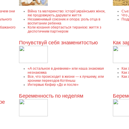
зачем они
Війна та материнство: історії українських жінок,
Съез
які продовжують дарувати життя
Что 
ального
Незаменимый союзник и опора: роль отца в
Под
воспитании ребенка
ебажаного
Коли кохання обертається тиранією: життя з
деспотичним партнером
Почувствуй себя знаменитостью
Как за
«А остальное в дневнике» или наша знакомая
Как 
незнакомка
Как 
Все, что происходит в жизни — к лучшему, или
Как 
хроники переездов Котёныш
Интервью Кефир «До и после»
Беременность по неделям
Берем
ре