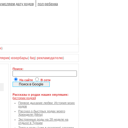
ычисляем дату родов
пол ребенка
и
)
лярик
)
юзербары
)
faq
)
рекламодателю
)
Поиск:
На сайте
В сети
Рассказы о родах наших овуляшек:
(
истории родов
)
Первое дыхание любви: История моих
родов
Рассказ о быстрых родах моего
Хрюнделя (Mirta)
Экстренные роды на 28 неделе на
отдыхе в Турции
Третьи роды (уже в роддоме) глазами