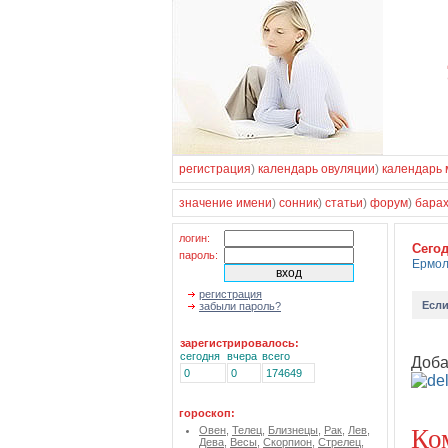
регистрация
)
календарь овуляции
)
календарь 
значение имени
)
сонник
)
статьи
)
форум
)
бара
логин:
Cего
пароль:
Ермо
регистрация
Есл
забыли пароль?
зарегистрировалось:
сегодня
вчера
всего
Доба
0
0
174649
гороскоп:
Ко
Овен
,
Телец
,
Близнецы
,
Рак
,
Лев
,
Дева
,
Весы
,
Скорпион
,
Стрелец
,