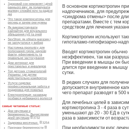
Здоровий сон немовлят і дітей
В основном кортикотропин пр
раннього віку: як подарувати
малюку спокійні ночі та радісні
надпочечников, для предупре
дні
<синдрома отмены> после дли
Что такое компенсаторы для
препаратами. Вместе с тем к
ресниц и зачем они нужны
средством для лечения указан
Як використовувати
хайлайтер для візуального
збільшення губ та очей
Кортикотропин используют та
SexShop: як обрати магазин і
гипоталамо-гипофизарно-надп
не заплутатися у виборі
Настоянка прополісу для
полоскання горла: наукові
Вводят кортикотропин обычно
факти, ефективність та
неэффективен, так как разруш
правильне застосування
При введении в мышцы он быс
Дом интернат для
престарелых и инвалидов
длится при введении в мышцу 6
Топ детских стоматологий
сутки.
Украины: где детям
действительно комфортно
В редких случаях для получен
Услуги сиделки:
профессиональная забота и
допускается внутривенное кап
поддержка для пожилых
чего препарат разводят в 500 
Електроепіляція: назавжди
позбався небажаного волосся
Для лечебных целей в зависимо
самые читаемые статьи:
кортикотропина 3 - 4 раза в сут
Дни овуляции и
уменьшают до 20 - 30 ЕД в сут
беременность. Вычислении
раза в зависимости от возраст
дней овуляции
3732
Задержка месячных.
3254
При необходимости курс лечен
Признаки беременности