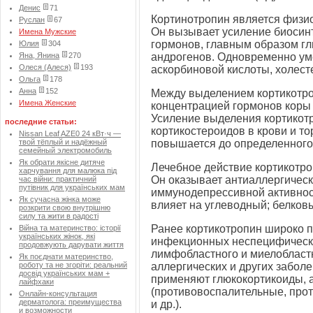
Денис
71
Кортинотропин является физи
Руслан
67
Он вызывает усиление биосинт
Имена Мужские
гормонов, главным образом глю
Юлия
304
Яна, Янина
270
андрогенов. Одновременно ум
Олеся (Алеся)
193
аскорбиновой кислоты, холест
Ольга
178
Анна
152
Между выделением кортикотро
Имена Женские
концентрацией гормонов коры 
Усиление выделения кортикот
последние статьи:
кортикостероидов в крови и т
Nissan Leaf AZE0 24 кВт·ч —
твой тёплый и надёжный
повышается до определенного
семейный электромобиль
Як обрати якісне дитяче
Лечебное действие кортикотро
харчування для малюка під
Он оказывает антиаллергическ
час війни: практичний
путівник для українських мам
иммунодепрессивной активнос
Як сучасна жінка може
влияет на углеводный; белков
розкрити свою внутрішню
силу та жити в радості
Ранее кортикотропин широко 
Війна та материнство: історії
українських жінок, які
инфекционных неспецифически
продовжують дарувати життя
лимфобластного и миелобластн
Як поєднати материнство,
роботу та не згоріти: реальний
аллергических и других забол
досвід українських мам +
применяют глюкокортикоиды, 
лайфхаки
(противовоспалительные, про
Онлайн-консультация
дерматолога: преимущества
и др.).
и возможности