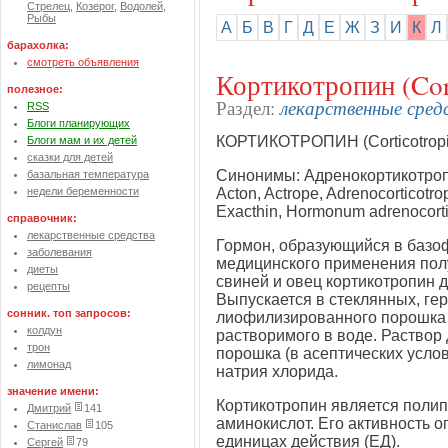
Стрелец
,
Козерог
,
Водолей
,
Рыбы
А
Б
В
Г
Д
Е
Ж
З
И
К
Л
барахолка:
смотреть объявления
Кортикотропин (Cor
полезное:
лекарственные сред
Раздел:
RSS
Блоги планирующих
КОРТИКОТРОПИН (Corticotropi
Блоги мам и их детей
сказки для детей
Синонимы: Адренокортикотропн
базальная температура
недели беременности
Acton, Actrope, Adrenocorticotro
Exacthin, Hormonum adrenocorti
справочник:
лекарственные средства
Гормон, образующийся в базоф
заболевания
медицинского применения полу
диеты
свиней и овец кортикотропин дл
рецепты
Выпускается в стеклянных, ге
сонник. топ запросов:
лиофилизированного порошка б
колдун
растворимого в воде. Раствор
трон
порошка (в асептических усло
лимонад
натрия хлорида.
значение имени:
Кортикотропин является поли
Дмитрий
141
аминокислот. Его активность 
Станислав
105
единицах действия (ЕД).
Сергей
79