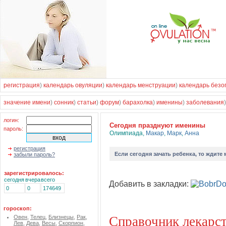
регистрация
)
календарь овуляции
)
календарь менструации
)
календарь безо
значение имени
)
сонник
)
статьи
)
форум
)
барахолка
)
именины
)
заболевания
логин:
Cегодня празднуют именины
пароль:
Олимпиада
,
Макар
,
Марк
,
Анна
регистрация
Если
сегодня зачать ребенка
, то ждите
забыли пароль?
зарегистрировалось:
сегодня
вчера
всего
Добавить в закладки:
0
0
174649
гороскоп:
Справочник лекарс
Овен
,
Телец
,
Близнецы
,
Рак
,
Лев
,
Дева
,
Весы
,
Скорпион
,