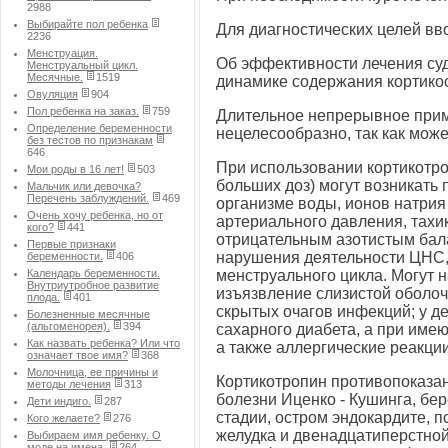
2988
Выбирайте пол ребенка
Для диагностических целей вво
2236
Менструация.
Об эффективности лечения суд
Менструальный цикл.
Месячные.
1519
динамике содержания кортикос
Овуляция
904
Пол ребенка на заказ.
759
Длительное непрерывное прим
Определение беременности
нецелесообразно, так как мож
без тестов по признакам
646
При использовании кортикотр
Мои роды в 16 лет!
503
больших доз) могут возникать 
Мальчик или девочка?
Перечень заблуждений.
469
организме воды, ионов натрия
Очень хочу ребенка, но от
артериального давления, тахи
кого?
441
отрицательным азотистым бала
Первые признаки
нарушения деятельности ЦНС,
беременности.
406
Календарь беременности.
менструального цикла. Могут 
Внутриутробное развитие
изъязвление слизистой оболоч
плода.
401
скрытых очагов инфекций; у д
Болезненные месячные
(альгоменорея).
394
сахарного диабета, а при имею
Как назвать ребенка? Или что
а также аллергические реакции
означает твое имя?
368
Молочница, ее причины и
Кортикотропин противопоказа
методы лечения
313
болезни Иценко - Кушинга, бе
Дети индиго.
287
стадии, остром эндокардите, п
Кого желаете?
276
желудка и двенадцатиперстной
Выбираем имя ребенку. О
моде на имена.
264