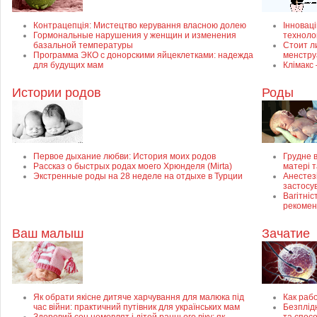
Контрацепція: Мистецтво керування власною долею
Інноваці
Гормональные нарушения у женщин и изменения
техноло
базальной температуры
Стоит л
Программа ЭКО с донорскими яйцеклетками: надежда
менстр
для будущих мам
Клімакс
Истории родов
Роды
Первое дыхание любви: История моих родов
Грудне в
Рассказ о быстрых родах моего Хрюнделя (Mirta)
матері 
Экстренные роды на 28 неделе на отдыхе в Турции
Анестезі
застосу
Вагітніс
рекомен
Ваш малыш
Зачатие
Як обрати якісне дитяче харчування для малюка під
Как раб
час війни: практичний путівник для українських мам
Безплідн