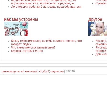
Здоровий сон немовлят і дітей раннього віку: як
та спос
подарувати малюку спокійні ночі та радісні дні
Сучасні
Логопед для ребенка 2 лет: когда пора обращаться
Как мы устроены
Другое
Каким образом взгляд на губы помогает понять, что
Nissan 
говорят люди?
семейны
Что такое менструальный цикл?
Як суча
Будова статевих клітин
та жити 
Дом инт
рекламодателю
)
контакты
)
к1
,
к2
,
к3
)
овуляшки
) 0.0096