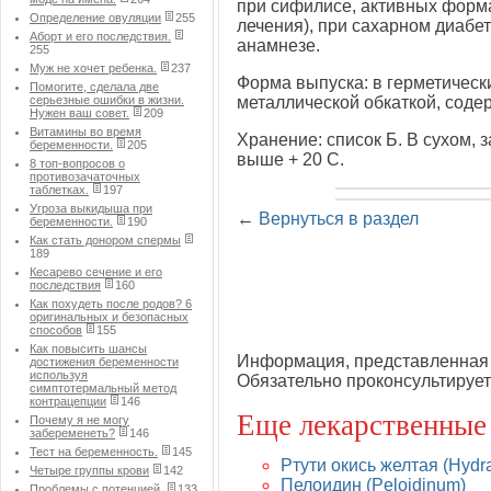
при сифилисе, активных форма
Определение овуляции
255
лечения), при сахарном диабет
Аборт и его последствия.
анамнезе.
255
Муж не хочет ребенка.
237
Форма выпуска: в герметическ
Помогите, сделала две
серьезные ошибки в жизни.
металлической обкаткой, содер
Нужен ваш совет.
209
Витамины во время
Хранение: список Б. В сухом,
беременности.
205
выше + 20 С.
8 топ-вопросов о
противозачаточных
таблетках.
197
Угроза выкидыша при
←
Вернуться в раздел
беременности.
190
Как стать донором спермы
189
Кесарево сечение и его
последствия
160
Как похудеть после родов? 6
оригинальных и безопасных
способов
155
Как повысить шансы
Информация, представленная 
достижения беременности
используя
Обязательно проконсультирует
симптотермальный метод
контрацепции
146
Еще лекарственные
Почему я не могу
забеременеть?
146
Тест на беременность.
145
Ртути окись желтая (Hydra
Четыре группы крови
142
Пелоидин (Peloidinum)
Проблемы с потенцией.
133