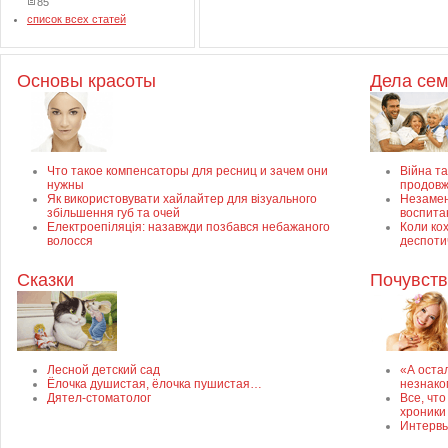
85
список всех статей
Основы красоты
Дела се
Что такое компенсаторы для ресниц и зачем они
Війна та
нужны
продовж
Як використовувати хайлайтер для візуального
Незамен
збільшення губ та очей
воспита
Електроепіляція: назавжди позбався небажаного
Коли ко
волосся
деспоти
Сказки
Почувств
Лесной детский сад
«А оста
Ёлочка душистая, ёлочка пушистая…
незнако
Дятел-стоматолог
Все, чт
хроники
Интервь