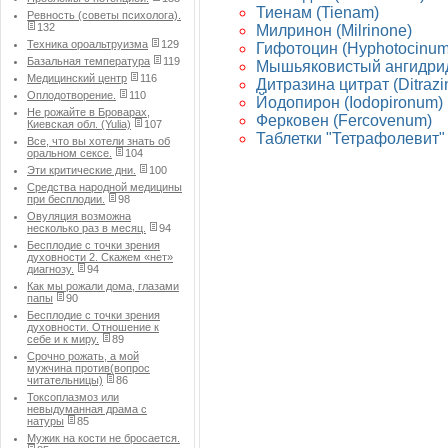
Тиенам (Tienam)
Ревность (советы психолога).
132
Милринон (Milrinone)
Техника ороальтруизма
129
Гифотоцин (Hyphotocinum
Базальная температура
119
Мышьяковистый ангидрид 
Медицинский центр
116
Дитразина цитрат (Ditrazini
Оплодотворение.
110
Йодопирон (Iodopironum)
Не рожайте в Броварах,
Ферковен (Fercovenum)
Киевская обл. (Yulia)
107
Таблетки "Тетрафолевит" (
Все, что вы хотели знать об
оральном сексе.
104
Эти критические дни.
100
Средства народной медицины
при бесплодии.
98
Овуляция возможна
несколько раз в месяц.
94
Бесплодие с точки зрения
духовности 2. Скажем «нет»
диагнозу.
94
Как мы рожали дома, глазами
папы
90
Бесплодие с точки зрения
духовности. Отношение к
себе и к миру.
89
Срочно рожать, а мой
мужчина против(вопрос
читательницы)
86
Токсоплазмоз или
невыдуманная драма с
натуры
85
Мужик на кости не бросается.