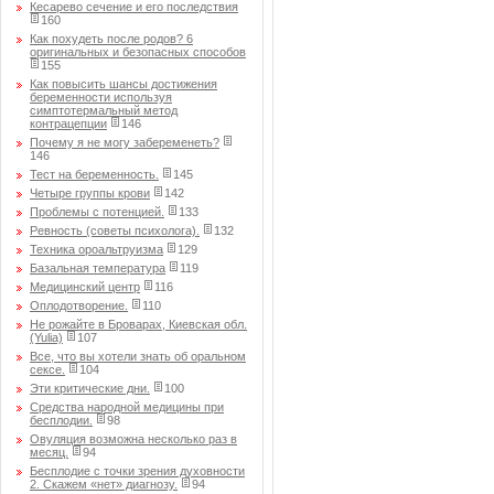
Кесарево сечение и его последствия
160
Как похудеть после родов? 6
оригинальных и безопасных способов
155
Как повысить шансы достижения
беременности используя
симптотермальный метод
контрацепции
146
Почему я не могу забеременеть?
146
Тест на беременность.
145
Четыре группы крови
142
Проблемы с потенцией.
133
Ревность (советы психолога).
132
Техника ороальтруизма
129
Базальная температура
119
Медицинский центр
116
Оплодотворение.
110
Не рожайте в Броварах, Киевская обл.
(Yulia)
107
Все, что вы хотели знать об оральном
сексе.
104
Эти критические дни.
100
Средства народной медицины при
бесплодии.
98
Овуляция возможна несколько раз в
месяц.
94
Бесплодие с точки зрения духовности
2. Скажем «нет» диагнозу.
94