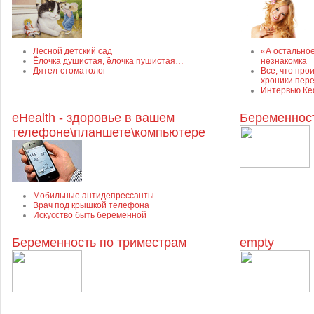
Лесной детский сад
«А остально
Ёлочка душистая, ёлочка пушистая…
незнакомка
Дятел-стоматолог
Все, что про
хроники пер
Интервью Ке
eHealth - здоровье в вашем
Беременнос
телефоне\планшете\компьютере
Мобильные антидепрессанты
Врач под крышкой телефона
Искусство быть беременной
Беременность по триместрам
empty