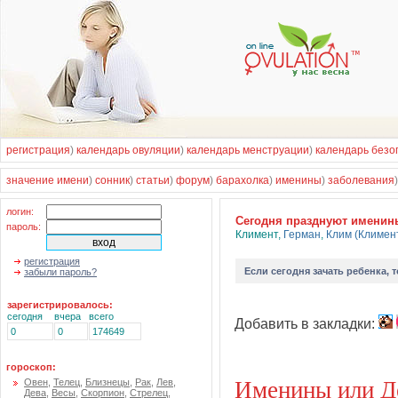
регистрация
)
календарь овуляции
)
календарь менструации
)
календарь безо
значение имени
)
сонник
)
статьи
)
форум
)
барахолка
)
именины
)
заболевания
логин:
Cегодня празднуют именин
пароль:
Климент
,
Герман
,
Клим (Климен
регистрация
Если
сегодня зачать ребенка
, 
забыли пароль?
зарегистрировалось:
сегодня
вчера
всего
Добавить в закладки:
0
0
174649
гороскоп:
Именины или Д
Овен
,
Телец
,
Близнецы
,
Рак
,
Лев
,
Дева
,
Весы
,
Скорпион
,
Стрелец
,