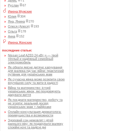
Денис
71
Руслан
67
Имена Мужские
Юлия
304
Яна, Янина
270
Олеся (Алеся)
193
Ольга
178
Анна
152
Имена Женские
последние статьи:
Nissan Leaf AZE0 24 кВт·ч — твой
тёплый и надёжный семейный
электромобиль
Як обрати якісне дитяче харчування
для малюка під час війни: практичний
путівник для українських мам
Як сучасна жінка може розкрити свою
внутрішню силу та жити в радості
Війна та материнство: історії
українських жінок, які продовжують
дарувати життя
Як поєднати материнство, роботу та
не згоріти: реальний досвід
українських мам + лайфхаки
Онлайн-консультация дерматолога:
преимущества и возможности
Здоровий сон немовлят і дітей
раннього віку: як подарувати малюку
спокійні ночі та радісні дні