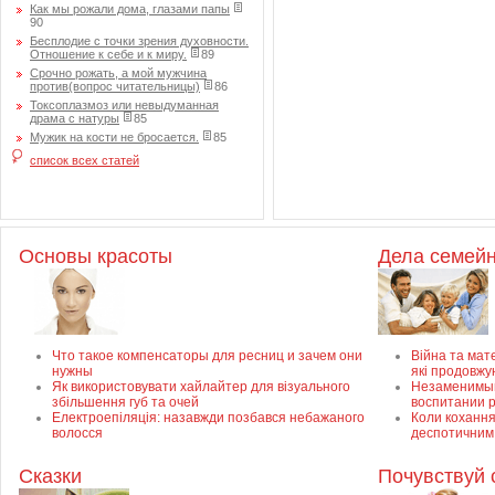
Как мы рожали дома, глазами папы
90
Бесплодие с точки зрения духовности.
Отношение к себе и к миру.
89
Срочно рожать, а мой мужчина
против(вопрос читательницы)
86
Токсоплазмоз или невыдуманная
драма с натуры
85
Мужик на кости не бросается.
85
список всех статей
Основы красоты
Дела семей
Что такое компенсаторы для ресниц и зачем они
Війна та мате
нужны
які продовжу
Як використовувати хайлайтер для візуального
Незаменимый 
збільшення губ та очей
воспитании 
Електроепіляція: назавжди позбався небажаного
Коли кохання
волосся
деспотичним
Сказки
Почувствуй 