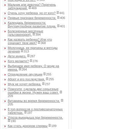
Мальчик или девочка? Перечень
заблуждений.
469
Очень хочу ребенка, но от кого?
441
Первые признаки беременности.
406
Календарь беременности.
Внутриутробное развитие плода.
401
Болезненные месячные
(альгоменорея).
394
Как назвать ребенка? Или что
означает твое имя?
368
Молочница, ее причины и методы
лечения
313
Дети индиго.
287
Кого желаете?
276
Выбираем имя ребенку. О моде на
имена.
264
Определение овуляции
255
Аборт и его последствия.
255
Муж не хочет ребенка.
237
Помогите, сделала две серьезные
ошибки в жизни. Нужен ваш совет.
209
Витамины во время беременности.
205
8 топ-вопросов о противозачаточных
таблетках.
197
Угроза выкидыша при беременности.
190
Как стать донором спермы
189