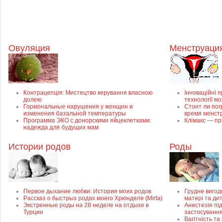
Овуляция
Менструация
Контрацепція: Мистецтво керування власною
Інноваційні п
долею
технології м
Гормональные нарушения у женщин и
Стоит ли пог
изменения базальной температуры
время менст
Программа ЭКО с донорскими яйцеклетками:
Клімакс — пр
надежда для будущих мам
Истории родов
Роды
Первое дыхание любви: История моих родов
Грудне вигод
Рассказ о быстрых родах моего Хрюнделя (Mirta)
матері та ди
Экстренные роды на 28 неделе на отдыхе в
Анестезія під
Турции
застосуванн
Вагітність та