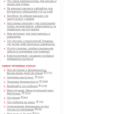
Что такое компенсаторы для ресниц и
зачем они нужны
Як використовувати хайлайтер для
візуального збільшення губ та очей
SexShop: як обрати магазин і не
заплутатися у виборі
Настоянка прополісу для полоскання
горла: наукові факти, ефективність та
правильне застосування
Дом интернат для престарелых и
инвалидов
Топ детских стоматологий Украины:
где детям действительно комфортно
Услуги сиделки: профессиональная
забота и поддержка для пожилых
Електроепіляція: назавжди позбався
небажаного волосся
самые читаемые статьи:
Дни овуляции и беременность.
Вычислении дней овуляции
3732
Задержка месячных.
3254
Признаки беременности
2988
Выбирайте пол ребенка
2236
Менструация. Менструальный цикл.
Месячные.
1519
Овуляция
904
Пол ребенка на заказ.
759
Определение беременности без
тестов по признакам
646
Мои роды в 16 лет!
503