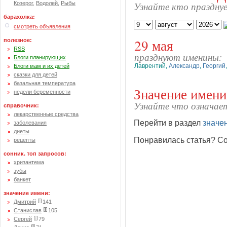
Узнайте кто празднуе
Козерог
,
Водолей
,
Рыбы
барахолка:
смотреть объявления
29 мая
полезное:
RSS
празднуют именины:
Блоги планирующих
Лаврентий
,
Александр
,
Георгий
Блоги мам и их детей
сказки для детей
базальная температура
Значение имени
недели беременности
Узнайте что означае
справочник:
лекарственные средства
Перейти в раздел
значе
заболевания
диеты
Понравилась статья? Со
рецепты
сонник. топ запросов:
хризантема
зубы
банкет
значение имени:
Дмитрий
141
Станислав
105
Сергей
79