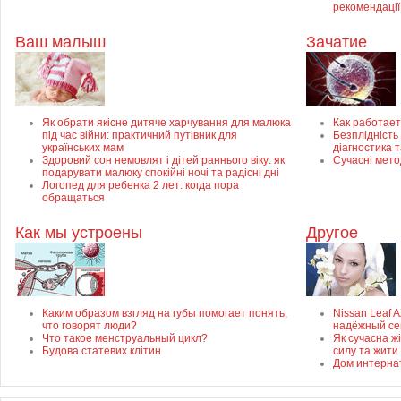
рекомендації
Ваш малыш
Зачатие
Як обрати якісне дитяче харчування для малюка
Как работает
під час війни: практичний путівник для
Безплідність 
українських мам
діагностика 
Здоровий сон немовлят і дітей раннього віку: як
Сучасні мето
подарувати малюку спокійні ночі та радісні дні
Логопед для ребенка 2 лет: когда пора
обращаться
Как мы устроены
Другое
Каким образом взгляд на губы помогает понять,
Nissan Leaf 
что говорят люди?
надёжный се
Что такое менструальный цикл?
Як сучасна ж
Будова статевих клітин
силу та жити
Дом интерна