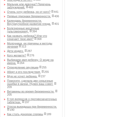
Мальчик или девочка? Перечень
заблуждений.
469
Очень хочу ребенка, но от кого?
441
Первые признаки беременности.
406
Календарь беременности.
Внутриутробное развитие плода.
401
Болезненные месячные
(альгоменорея).
394
Как назвать ребенка? Или что
означает твое имя?
368
Молочница, ее причины и методы
лечения
313
Дети индиго.
287
Кого желаете?
276
Выбираем имя ребенку. О моде на
имена.
264
Определение овуляции
255
Аборт и его последствия.
255
Муж не хочет ребенка.
237
Помогите, сделала две серьезные
ошибки в жизни. Нужен ваш совет.
209
Витамины во время беременности.
205
8 топ-вопросов о противозачаточных
таблетках.
197
Угроза выкидыша при беременности.
190
Как стать донором спермы
189