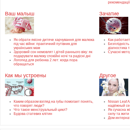
рекомендації
Ваш малыш
Зачатие
Як обрати якісне дитяче харчування для малюка
Как работает
під час війни: практичний путівник для
Безплідність 
українських мам
діагностика 
Здоровий сон немовлят і дітей раннього віку: як
Сучасні мето
подарувати малюку спокійні ночі та радісні дні
Логопед для ребенка 2 лет: когда пора
обращаться
Как мы устроены
Другое
Каким образом взгляд на губы помогает понять,
Nissan Leaf 
что говорят люди?
надёжный се
Что такое менструальный цикл?
Як сучасна ж
Будова статевих клітин
силу та жити
Дом интерна