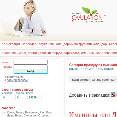
регистрация
)
календарь овуляции
)
календарь менструации
)
календарь безо
значение имени
)
сонник
)
статьи
)
форум
)
барахолка
)
именины
)
заболевания
логин:
Cегодня празднуют именин
пароль:
Климент
,
Герман
,
Клим (Климен
регистрация
Если
сегодня зачать ребенка
, 
забыли пароль?
зарегистрировалось:
сегодня
вчера
всего
Добавить в закладки:
0
0
174649
гороскоп:
Именины или Д
Овен
,
Телец
,
Близнецы
,
Рак
,
Лев
,
Дева
,
Весы
,
Скорпион
,
Стрелец
,