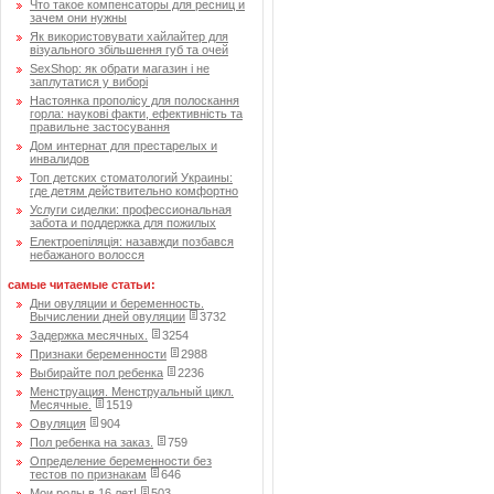
Что такое компенсаторы для ресниц и
зачем они нужны
Як використовувати хайлайтер для
візуального збільшення губ та очей
SexShop: як обрати магазин і не
заплутатися у виборі
Настоянка прополісу для полоскання
горла: наукові факти, ефективність та
правильне застосування
Дом интернат для престарелых и
инвалидов
Топ детских стоматологий Украины:
где детям действительно комфортно
Услуги сиделки: профессиональная
забота и поддержка для пожилых
Електроепіляція: назавжди позбався
небажаного волосся
самые читаемые статьи:
Дни овуляции и беременность.
Вычислении дней овуляции
3732
Задержка месячных.
3254
Признаки беременности
2988
Выбирайте пол ребенка
2236
Менструация. Менструальный цикл.
Месячные.
1519
Овуляция
904
Пол ребенка на заказ.
759
Определение беременности без
тестов по признакам
646
Мои роды в 16 лет!
503