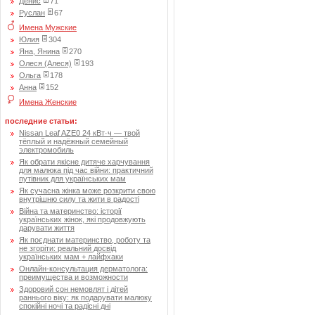
Денис
71
Руслан
67
Имена Мужские
Юлия
304
Яна, Янина
270
Олеся (Алеся)
193
Ольга
178
Анна
152
Имена Женские
последние статьи:
Nissan Leaf AZE0 24 кВт·ч — твой
тёплый и надёжный семейный
электромобиль
Як обрати якісне дитяче харчування
для малюка під час війни: практичний
путівник для українських мам
Як сучасна жінка може розкрити свою
внутрішню силу та жити в радості
Війна та материнство: історії
українських жінок, які продовжують
дарувати життя
Як поєднати материнство, роботу та
не згоріти: реальний досвід
українських мам + лайфхаки
Онлайн-консультация дерматолога:
преимущества и возможности
Здоровий сон немовлят і дітей
раннього віку: як подарувати малюку
спокійні ночі та радісні дні