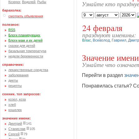
Узнайте кто празднуе
Козерог
,
Водолей
,
Рыбы
барахолка:
смотреть объявления
24 февраля
полезное:
RSS
празднуют именины:
Блоги планирующих
Влас
,
Всеволод
,
Гавриил
,
Дмит
Блоги мам и их детей
сказки для детей
базальная температура
Значение имени
недели беременности
Узнайте что означае
справочник:
лекарственные средства
Перейти в раздел
значе
заболевания
диеты
Понравилась статья? Со
рецепты
сонник. топ запросов:
козел, коза
хлеб
кошелек
значение имени:
Дмитрий
141
Станислав
105
Сергей
79