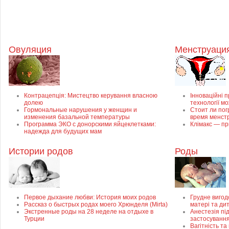
Овуляция
Менструация
Контрацепція: Мистецтво керування власною
Інноваційні п
долею
технології м
Гормональные нарушения у женщин и
Стоит ли пог
изменения базальной температуры
время менст
Программа ЭКО с донорскими яйцеклетками:
Клімакс — пр
надежда для будущих мам
Истории родов
Роды
Первое дыхание любви: История моих родов
Грудне вигод
Рассказ о быстрых родах моего Хрюнделя (Mirta)
матері та ди
Экстренные роды на 28 неделе на отдыхе в
Анестезія під
Турции
застосуванн
Вагітність та