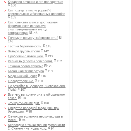
Кесарево сечение и его последствия
160
Как похудеть после родов? 6
оригинальных и безопасных способов
155
Как повысить шансы достижения
беременности используя
симптотермальный метод
контрацепции
146
Почему я не могу забеременеть?
146
Тест на беременность.
145
Четыре группы крови
142
Проблемы с потенцией.
133
Ревность (советы психолога).
132
Техника ороальтруизма
129
Базальная температура
119
Медицинский центр
116
Оплодотворение.
110
Не рожайте в Броварах, Киевская обл.
(Yulia)
107
Все, что вы хотели знать об оральном
сексе.
104
Эти критические дни.
100
Средства народной медицины при
бесплодии.
98
Овуляция возможна несколько раз в
месяц.
94
Бесплодие с точки зрения духовности
2. Скажем «нет» диагнозу.
94