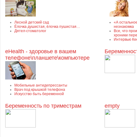
Лесной детский сад
«А остально
Ёлочка душистая, ёлочка пушистая…
незнакомка
Дятел-стоматолог
Все, что про
хроники пер
Интервью Ке
eHealth - здоровье в вашем
Беременнос
телефоне\планшете\компьютере
Мобильные антидепрессанты
Врач под крышкой телефона
Искусство быть беременной
Беременность по триместрам
empty