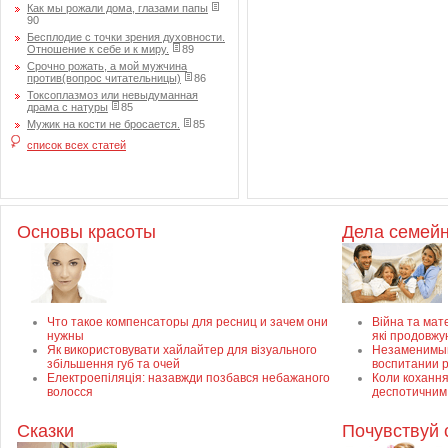
Как мы рожали дома, глазами папы
90
Бесплодие с точки зрения духовности.
Отношение к себе и к миру.
89
Срочно рожать, а мой мужчина
против(вопрос читательницы)
86
Токсоплазмоз или невыдуманная
драма с натуры
85
Мужик на кости не бросается.
85
список всех статей
Основы красоты
Дела семей
Что такое компенсаторы для ресниц и зачем они
Війна та мате
нужны
які продовжу
Як використовувати хайлайтер для візуального
Незаменимый 
збільшення губ та очей
воспитании 
Електроепіляція: назавжди позбався небажаного
Коли кохання
волосся
деспотичним
Сказки
Почувствуй 