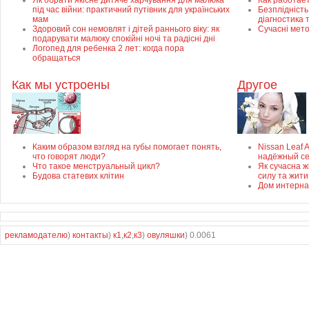
Як обрати якісне дитяче харчування для малюка
Как работае
під час війни: практичний путівник для українських
Безплідність 
мам
діагностика 
Здоровий сон немовлят і дітей раннього віку: як
Сучасні мет
подарувати малюку спокійні ночі та радісні дні
Логопед для ребенка 2 лет: когда пора
обращаться
Как мы устроены
Другое
Каким образом взгляд на губы помогает понять,
Nissan Leaf 
что говорят люди?
надёжный с
Что такое менструальный цикл?
Як сучасна ж
Будова статевих клітин
силу та жити
Дом интерна
рекламодателю
)
контакты
)
к1
,
к2
,
к3
)
овуляшки
) 0.0061