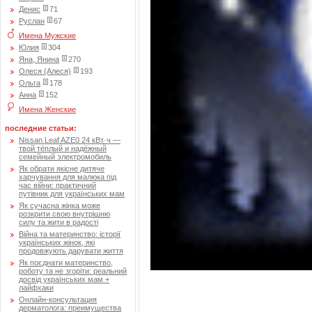
Денис
71
Руслан
67
Имена Мужские
Юлия
304
Яна, Янина
270
Олеся (Алеся)
193
Ольга
178
Анна
152
Имена Женские
последние статьи:
Nissan Leaf AZE0 24 кВт·ч —
твой тёплый и надёжный
семейный электромобиль
Як обрати якісне дитяче
харчування для малюка під
час війни: практичний
путівник для українських мам
Як сучасна жінка може
розкрити свою внутрішню
силу та жити в радості
Війна та материнство: історії
українських жінок, які
продовжують дарувати життя
Як поєднати материнство,
роботу та не згоріти: реальний
досвід українських мам +
лайфхаки
Онлайн-консультация
дерматолога: преимущества