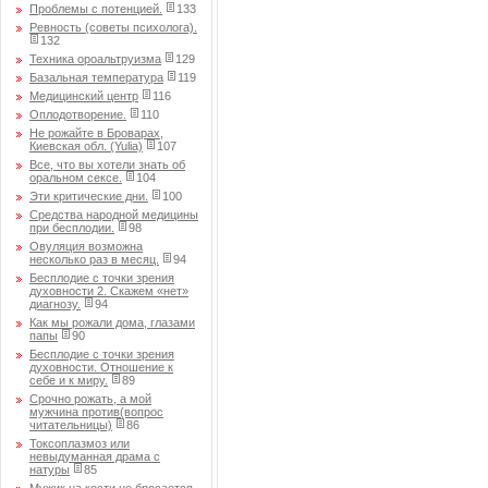
Проблемы с потенцией.
133
Ревность (советы психолога).
132
Техника ороальтруизма
129
Базальная температура
119
Медицинский центр
116
Оплодотворение.
110
Не рожайте в Броварах,
Киевская обл. (Yulia)
107
Все, что вы хотели знать об
оральном сексе.
104
Эти критические дни.
100
Средства народной медицины
при бесплодии.
98
Овуляция возможна
несколько раз в месяц.
94
Бесплодие с точки зрения
духовности 2. Скажем «нет»
диагнозу.
94
Как мы рожали дома, глазами
папы
90
Бесплодие с точки зрения
духовности. Отношение к
себе и к миру.
89
Срочно рожать, а мой
мужчина против(вопрос
читательницы)
86
Токсоплазмоз или
невыдуманная драма с
натуры
85