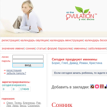
регистрация
)
календарь овуляции
)
календарь менструации
)
календарь безо
значение имени
)
сонник
)
статьи
)
форум
)
барахолка
)
именины
)
заболевания
логин:
Cегодня празднуют именины
пароль:
Борис
,
Глеб
,
Давид
,
Роман
,
Кристина
регистрация
Если
сегодня зачать ребенка
, то ждите
забыли пароль?
зарегистрировалось:
сегодня
вчера
всего
Добавить в закладки:
0
0
174649
гороскоп:
Сонник
Овен
,
Телец
,
Близнецы
,
Рак
,
Лев
,
Дева
,
Весы
,
Скорпион
,