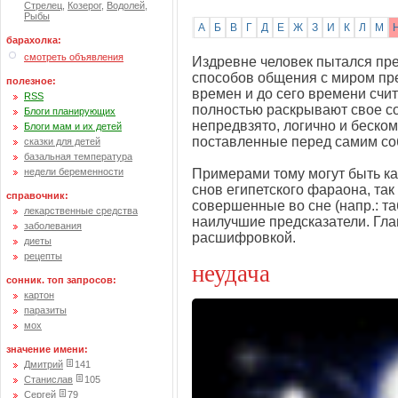
Стрелец
,
Козерог
,
Водолей
,
Рыбы
А
Б
В
Г
Д
Е
Ж
З
И
К
Л
М
барахолка:
смотреть объявления
Издревне человек пытался пре
способов общения с миром пр
полезное:
времен и до сего времени счи
RSS
полностью раскрывают свое со
Блоги планирующих
непредвзято, логично и беск
Блоги мам и их детей
поставленные перед самим со
сказки для детей
базальная температура
недели беременности
Примерами тому могут быть ка
снов египетского фараона, та
справочник:
совершенные во сне (напр.: та
лекарственные средства
наилучшие предсказатели. Глав
заболевания
расшифровкой.
диеты
рецепты
неудача
сонник. топ запросов:
картон
паразиты
мох
значение имени:
Дмитрий
141
Станислав
105
Сергей
79