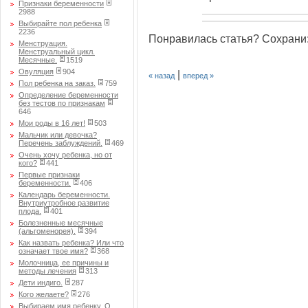
Признаки беременности
2988
Выбирайте пол ребенка
2236
Понравилась статья? Сохрани
Менструация.
Менструальный цикл.
Месячные.
1519
Овуляция
904
|
« назад
вперед »
Пол ребенка на заказ.
759
Определение беременности
без тестов по признакам
646
Мои роды в 16 лет!
503
Мальчик или девочка?
Перечень заблуждений.
469
Очень хочу ребенка, но от
кого?
441
Первые признаки
беременности.
406
Календарь беременности.
Внутриутробное развитие
плода.
401
Болезненные месячные
(альгоменорея).
394
Как назвать ребенка? Или что
означает твое имя?
368
Молочница, ее причины и
методы лечения
313
Дети индиго.
287
Кого желаете?
276
Выбираем имя ребенку. О