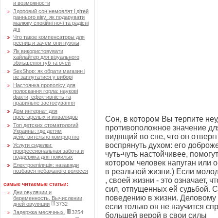
и возможности
Здоровий сон немовлят і дітей
раннього віку: як подарувати
малюку спокійні ночі та радісні
дні
Что такое компенсаторы для
ресниц и зачем они нужны
Як використовувати
хайлайтер для візуального
збільшення губ та очей
SexShop: як обрати магазин і
не заплутатися у виборі
Настоянка прополісу для
полоскання горла: наукові
факти, ефективність та
правильне застосування
Дом интернат для
престарелых и инвалидов
Сон, в котором Вы терпите не
Топ детских стоматологий
противоположное значение дл
Украины: где детям
видящий во сне, что он отверг
действительно комфортно
воспрянуть духом: его доброж
Услуги сиделки:
профессиональная забота и
чуть-чуть настойчивее, помогут
поддержка для пожилых
котором человек напуган или 
Електроепіляція: назавжди
в реальной жизни.) Если моло
позбався небажаного волосся
, своей жизни - это означает, 
самые читаемые статьи:
сил, отпущенных ей судьбой. 
Дни овуляции и
поведению в жизни. Деловому 
беременность. Вычислении
дней овуляции
3732
если только он не научится сп
Задержка месячных.
3254
большей верой в свои силы