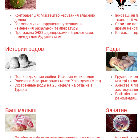
Контрацепція: Мистецтво керування власною
Інноваційні п
долею
технології м
Гормональные нарушения у женщин и
Стоит ли пог
изменения базальной температуры
время менст
Программа ЭКО с донорскими яйцеклетками:
Клімакс — пр
надежда для будущих мам
Истории родов
Роды
Первое дыхание любви: История моих родов
Грудне вигод
Рассказ о быстрых родах моего Хрюнделя (Mirta)
матері та ди
Экстренные роды на 28 неделе на отдыхе в
Анестезія пі
Турции
застосуванн
Вагітність та
рекомендаці
Ваш малыш
Зачатие