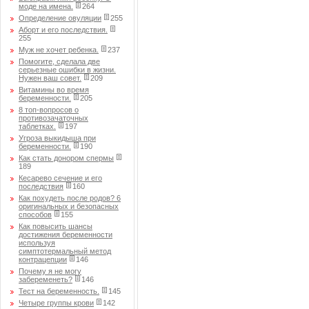
моде на имена.
264
Определение овуляции
255
Аборт и его последствия.
255
Муж не хочет ребенка.
237
Помогите, сделала две
серьезные ошибки в жизни.
Нужен ваш совет.
209
Витамины во время
беременности.
205
8 топ-вопросов о
противозачаточных
таблетках.
197
Угроза выкидыша при
беременности.
190
Как стать донором спермы
189
Кесарево сечение и его
последствия
160
Как похудеть после родов? 6
оригинальных и безопасных
способов
155
Как повысить шансы
достижения беременности
используя
симптотермальный метод
контрацепции
146
Почему я не могу
забеременеть?
146
Тест на беременность.
145
Четыре группы крови
142