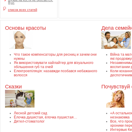
Мужик на кости не бросается.
85
список всех статей
Основы красоты
Дела семей
Что такое компенсаторы для ресниц и зачем они
Війна та мате
нужны
які продовж
Як використовувати хайлайтер для візуального
Незаменимый
збільшення губ та очей
воспитании 
Електроепіляція: назавжди позбався небажаного
Коли кохання
волосся
деспотичним
Сказки
Почувствуй 
Лесной детский сад
«А остально
Ёлочка душистая, ёлочка пушистая…
незнакомка
Дятел-стоматолог
Все, что про
хроники пер
Интервью Ке