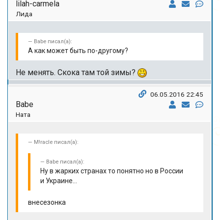
lilah-carmela
Лида
Babe писал(а):
А как может быть по-другому?
Не менять. Скока там той зимы?
06.05.2016 22:45
Babe
Ната
M!racle писал(а):
Babe писал(а):
Ну в жарких странах то понятно но в России
и Украине...
внесезонка