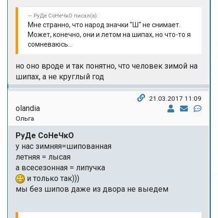
РуДе СоНеЧкО писал(а):
Мне странно, что народ значки "Ш" не снимает.
Может, конечно, они и летом на шипах, но что-то я
сомневаюсь...
но оно вроде и так понятно, что человек зимой на
шипах, а не круглый год
21.03.2017 11:09
olandia
Ольга
РуДе СоНеЧкО
у нас зимняя=шипованная
летняя = лысая
а всесезонная = липучка
и только так)))
мы без шипов даже из двора не выедем