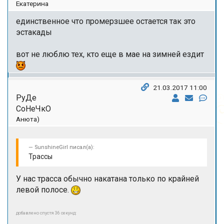
Екатерина
единственное что промерзшее остается так это
эстакады
вот не люблю тех, кто еще в мае на зимней ездит
21.03.2017 11:00
РуДе
СоНеЧкО
Анюта)
SunshineGirl писал(а):
Трассы
У нас трасса обычно накатана только по крайней
левой полосе.
добавлено спустя 36 секунд: