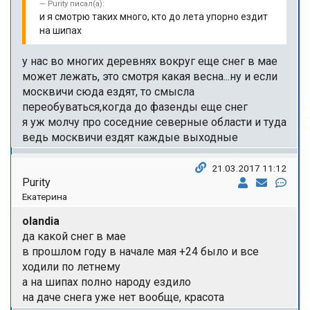
Purity писал(а):
и я смотрю таких много, кто до лета упорно ездит
на шипах
у нас во многих деревнях вокруг еще снег в мае
может лежать, это смотря какая весна...ну и если
москвичи сюда ездят, то смысла
переобуваться,когда до фазенды еще снег
я уж молчу про соседние северные области и туда
ведь москвичи ездят каждые выходные
21.03.2017 11:12
Purity
Екатерина
olandia
да какой снег в мае
в прошлом году в начале мая +24 было и все
ходили по летнему
а на шипах полно народу ездило
на даче снега уже нет вообще, красота