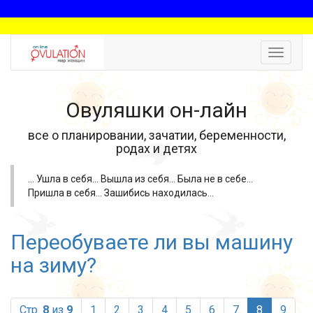
Toggle
navigat
Овуляшки он-лайн
все о планировании, зачатии, беременности,
родах и детях
... Ушла в себя... Вышла из себя... Была не в себе...
Пришла в себя... Зашибись находилась...
Переобуваете ли вы машину
на зиму?
(current)
Стр.
8
из
9
1
2
3
4
5
6
7
8
9