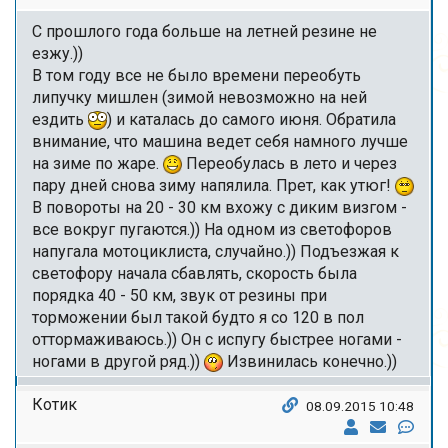
С прошлого года больше на летней резине не
езжу.))
В том году все не было времени переобуть
липучку мишлен (зимой невозможно на ней
ездить
) и каталась до самого июня. Обратила
внимание, что машина ведет себя намного лучше
на зиме по жаре.
Переобулась в лето и через
пару дней снова зиму напялила. Прет, как утюг!
В повороты на 20 - 30 км вхожу с диким визгом -
все вокруг пугаются.)) На одном из светофоров
напугала мотоциклиста, случайно.)) Подъезжая к
светофору начала сбавлять, скорость была
порядка 40 - 50 км, звук от резины при
торможении был такой будто я со 120 в пол
оттормаживаюсь.)) Он с испугу быстрее ногами -
ногами в другой ряд.))
Извинилась конечно.))
Котик
08.09.2015 10:48