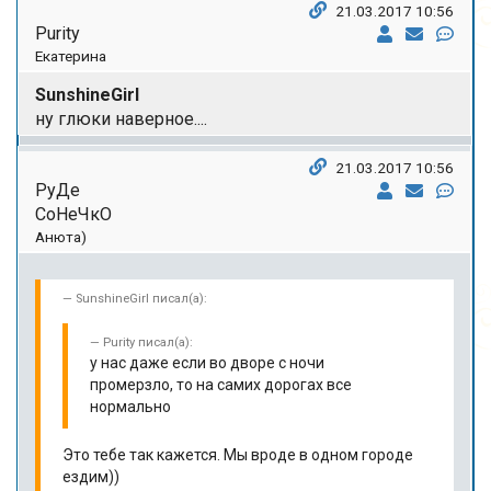
21.03.2017 10:56
Purity
Екатерина
SunshineGirl
ну глюки наверное....
21.03.2017 10:56
РуДе
СоНеЧкО
Анюта)
SunshineGirl писал(а):
Purity писал(а):
у нас даже если во дворе с ночи
промерзло, то на самих дорогах все
нормально
Это тебе так кажется. Мы вроде в одном городе
ездим))