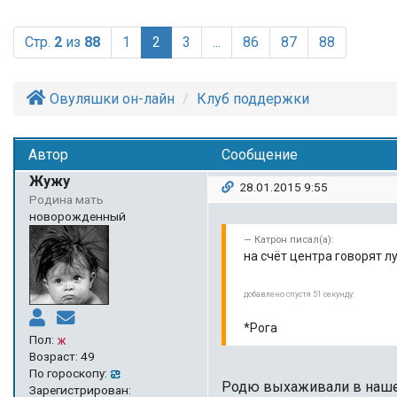
(current)
Стр.
2
из
88
1
2
3
...
86
87
88
Овуляшки он-лайн
Клуб поддержки
Автор
Сообщение
Жужу
28.01.2015 9:55
Родина мать
новорожденный
Катрон писал(а):
на счёт центра говорят л
добавлено спустя 51 секунду:
*Рога
Пол:
Возраст: 49
По гороскопу:
Родю выхаживали в нашем
Зарегистрирован: