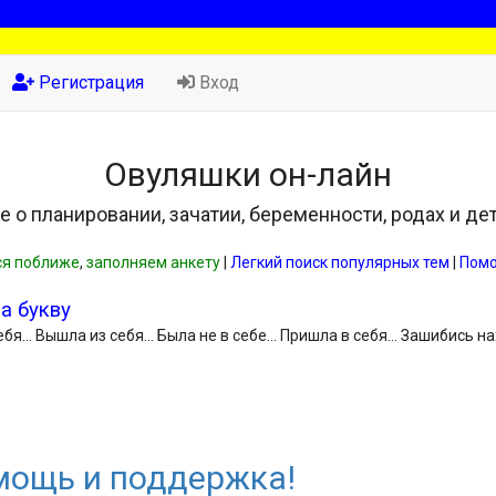
Регистрация
Вход
Овуляшки он-лайн
е о планировании, зачатии, беременности, родах и де
я поближе
,
заполняем анкету
|
Легкий поиск популярных тем
|
Пом
на букву
себя... Вышла из себя... Была не в себе... Пришла в себя... Зашибись н
мощь и поддержка!