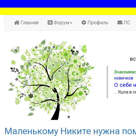
Главная
Форум
Профиль
ЛС
вс
Знакомимс
новичков
О себе 
... Ушла в 
Маленькому Никите нужна по