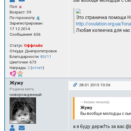
Вы вообще молодцы с сын
Пол:
Возраст: 39
Это страничка помощи Н
По гороскопу:
Зарегистрирован:
http://ovulation.org.ua/fo
17.12.2014
Любая копеечка для нас
Сообщения: 656
Статус:
Оффлайн
Откуда: Днепропетровск
Благодарности:
83
/
11
Цветочки: 673
Награды:
2
(
отчет
)
Жужу
28.01.2015 10:36
Родина мать
новорожденный
Катрон писал(а):
Жужу
Вы вообще молодцы с сын
а я буду держfть з