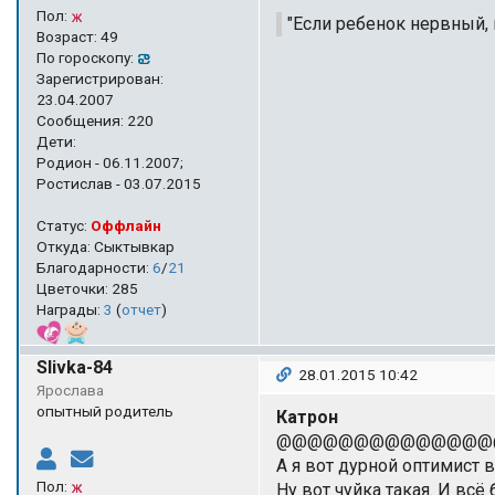
Пол:
"Если ребенок нервный, 
Возраст: 49
По гороскопу:
Зарегистрирован:
23.04.2007
Сообщения: 220
Дети:
Родион - 06.11.2007;
Ростислав - 03.07.2015
Статус:
Оффлайн
Откуда: Сыктывкар
Благодарности:
6
/
21
Цветочки: 285
Награды:
3
(
отчет
)
Slivka-84
28.01.2015 10:42
Ярослава
опытный родитель
Катрон
@@@@@@@@@@@@@@
А я вот дурной оптимист 
Пол:
Ну вот чуйка такая. И всё