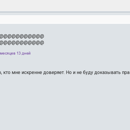
@@@@@@@@@@@
@@@@@@@@@@@
, кто мне искренне доверяет. Но и не буду доказывать правд