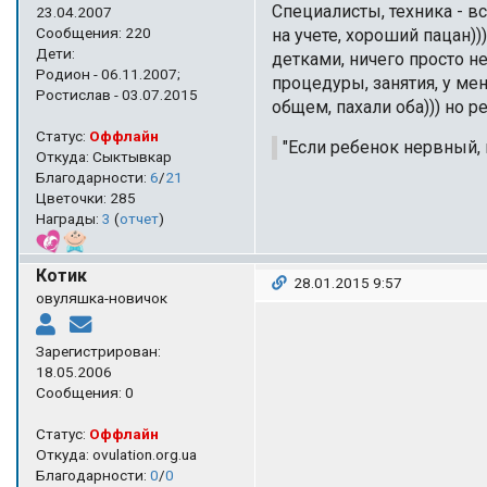
Специалисты, техника - в
23.04.2007
Сообщения: 220
на учете, хороший пацан))
Дети:
детками, ничего просто н
Родион - 06.11.2007;
процедуры, занятия, у мен
Ростислав - 03.07.2015
общем, пахали оба))) но ре
Статус:
Оффлайн
"Если ребенок нервный, 
Откуда: Сыктывкар
Благодарности:
6
/
21
Цветочки: 285
Награды:
3
(
отчет
)
Котик
28.01.2015 9:57
овуляшка-новичок
Зарегистрирован:
18.05.2006
Сообщения: 0
Статус:
Оффлайн
Откуда: ovulation.org.ua
Благодарности:
0
/
0