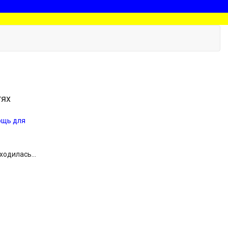
тях
ощь для
аходилась...