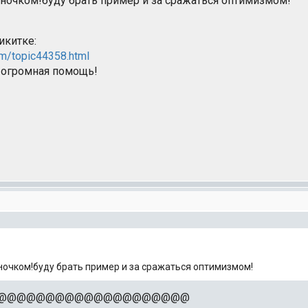
очком!буду брать пример и за сражаться оптимизмом!
икитке:
rum/topic44358.html
 огромная помощь!
очком!буду брать пример и за сражаться оптимизмом!
а вас @@@@@@@@@@@@@@@@@@@@@