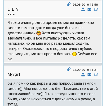
26.08.2010 15:58
L_E_V
Катя
Я тоже очень долгое время не могла правильно
ввести тампон, даже когда уже была и не
девственницей
Хотя инструкции читала
внимательно, и все пыталась сделать, как там
написано, но он мне все равно мешал ходить,
натирал. Оказалось, что я недостаточно глубоко
его вводила, может просто боялась
Сейчас все
ок
22.09.2010 11:21
Myvgirl
ой, я помню как первый раз попробовала тампон
ввести)) Мне повезло, это был Тампакс, там с этой
пластмаской легче)) Я так передивала, это в селе
было, хотела искупаться с девчонками в речке, а
тут М.