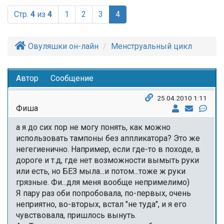
(current)
Стр.
4
из
4
1
2
3
4
Овуляшки он-лайн
Менструальный цикл
Автор
Сообщение
25.04.2010 1:11
Фиша
а я до сих пор не могу понять, как можно
использовать тампоны без аппликатора? Это же
негегиенично. Например, если где-то в походе, в
дороге и т.д, где нет возможности вымыть руки
или есть, но БЕЗ мыла...и потом...тоже ж руки
грязные. Фи...для меня вообще непримелимо)
Я пару раз оби попробовала, по-первых, очень
неприятно, во-вторых, встал "не туда", и я его
чувствовала, пришлось вынуть.