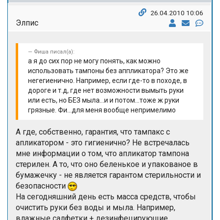
26.04.2010 10:06
Элпис
Фиша писал(а):
а я до сих пор не могу понять, как можно
использовать тампоны без аппликатора? Это же
негегиенично. Например, если где-то в походе, в
дороге и т.д, где нет возможности вымыть руки
или есть, но БЕЗ мыла...и и потом...тоже ж руки
грязные. Фи...для меня вообще непримелимо
А где, собственно, гарантия, что тампакс с
апликатором - это гигиенично? Не встречалась
мне информации о том, что апликатор тампона
стерилен. А то, что оно беленькое и упакованое в
бумажечку - не является гарантом стерильности и
безопасности
На сегодняшний день есть масса средств, чтобы
очистить руки без воды и мыла. Например,
влажные салфетки + дезинфецирующие