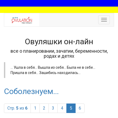
Toggle
navigat
Овуляшки он-лайн
все о планировании, зачатии, беременности,
родах и детях
... Ушла в себя... Вышла из себя... Была не в себе...
Пришла в себя... Зашибись находилась...
Соболезнуем...
(current)
Стр.
5
из
6
1
2
3
4
5
6