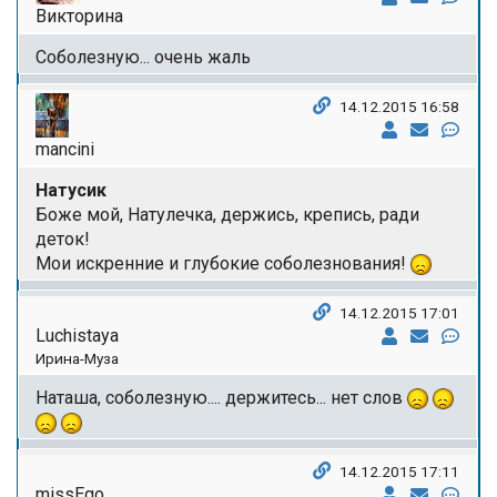
Викторина
Соболезную... очень жаль
14.12.2015 16:58
mancini
Натусик
Боже мой, Натулечка, держись, крепись, ради
деток!
Мои искренние и глубокие соболезнования!
14.12.2015 17:01
Luchistaya
Ирина-Муза
Наташа, соболезную.... держитесь... нет слов
14.12.2015 17:11
missEgo