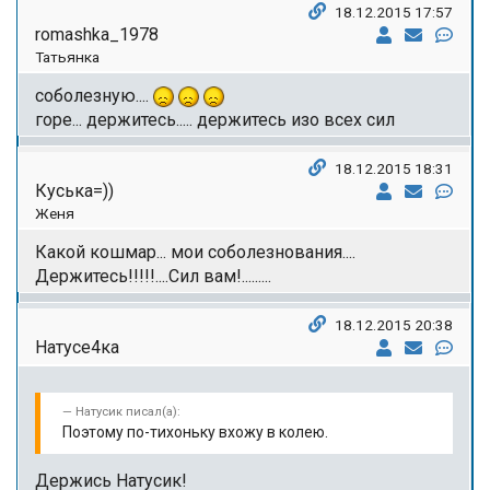
18.12.2015 17:57
romashka_1978
Татьянка
соболезную....
горе... держитесь..... держитесь изо всех сил
18.12.2015 18:31
Куська=))
Женя
Какой кошмар... мои соболезнования....
Держитесь!!!!!....Сил вам!.........
18.12.2015 20:38
Натусе4ка
Натусик писал(а):
Поэтому по-тихоньку вхожу в колею.
Держись Натусик!