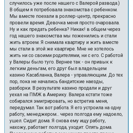
случилось уже после нашего с Валерой развода.)
В общем я потребовала знакомства с ребенком.
Мы вместе поехали в роллер-центр, прекрасно
провели время. Девочка меня просто очаровала.
Ну и как предать ребенка? Никак! в общем через
год нашего знакомства мы поженились и стали
жить втроем. Я снимала квартиру и жить вместе
мы стали в этой же квартире. Мне не хотелось
жить ни со своими родителями, ни с его. С работой
у Валеры было туго. Вернее так - он привык к
легким деньгам, его друг был владельцем
казино Касабланка, Валера - управляющим. До тех
пор, пока не начались бандитские наезды,
разборки. В результате казино продали и друг
уехал на ПМЖ в Америку. Валера кстати тоже
собирался эмигрировать, но встретив меня,
передумал. Так вот работа. Я его устроила на одну
работу, менеджером... через полгода ему надоело,
ушел. Сидит дома. Я снова ему ищу работу,
нахожу, работает полгода, уходит. Опять дома.