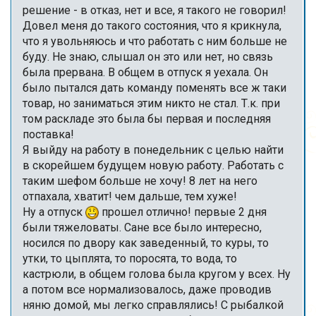
решение - в отказ, нет и все, я такого не говорил!
Довел меня до такого состояния, что я крикнула,
что я увольняюсь и что работать с ним больше не
буду. Не знаю, слышал он это или нет, но связь
была прервана. В общем в отпуск я уехала. Он
было пытался дать команду поменять все ж таки
товар, но заниматься этим никто не стал. Т.к. при
том раскладе это была бы первая и последняя
поставка!
Я выйду на работу в понедельник с целью найти
в скорейшем будущем новую работу. Работать с
таким шефом больше не хочу! 8 лет на него
отпахала, хватит! чем дальше, тем хуже!
Ну а отпуск
прошел отлично! первые 2 дня
были тяжеловаты. Сане все было интересно,
носился по двору как заведенный, то куры, то
утки, то цыплята, то поросята, то вода, то
кастрюли, в общем голова была кругом у всех. Ну
а потом все нормализовалось, даже проводив
няню домой, мы легко справлялись! С рыбалкой