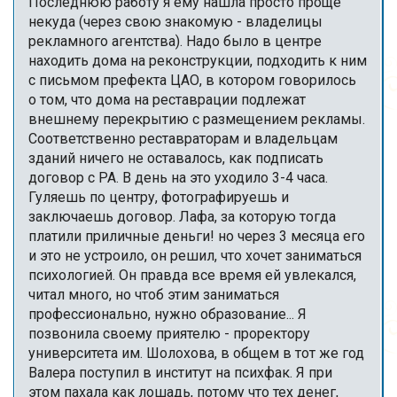
Последнюю работу я ему нашла просто проще
некуда (через свою знакомую - владелицы
рекламного агентства). Надо было в центре
находить дома на реконструкции, подходить к ним
с письмом префекта ЦАО, в котором говорилось
о том, что дома на реставрации подлежат
внешнему перекрытию с размещением рекламы.
Соответственно реставраторам и владельцам
зданий ничего не оставалось, как подписать
договор с РА. В день на это уходило 3-4 часа.
Гуляешь по центру, фотографируешь и
заключаешь договор. Лафа, за которую тогда
платили приличные деньги! но через 3 месяца его
и это не устроило, он решил, что хочет заниматься
психологией. Он правда все время ей увлекался,
читал много, но чтоб этим заниматься
профессионально, нужно образование... Я
позвонила своему приятелю - проректору
университета им. Шолохова, в общем в тот же год
Валера поступил в институт на психфак. Я при
этом пахала как лошадь, потому что тех денег,