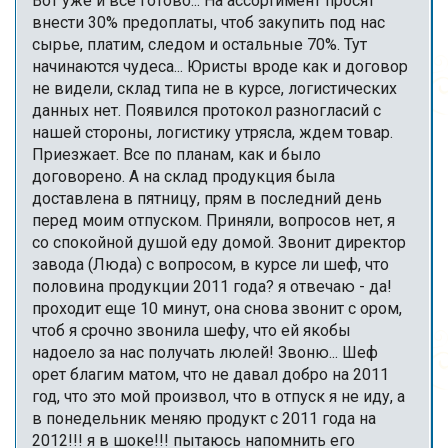
Вот уже и все готово... На ассортимент просят
внести 30% предоплаты, чтоб закупить под нас
сырье, платим, следом и остальные 70%. Тут
начинаются чудеса... Юристы вроде как и договор
не видели, склад типа не в курсе, логистических
данных нет. Появился протокол разногласий с
нашей стороны, логистику утрясла, ждем товар.
Приезжает. Все по планам, как и было
договорено. А на склад продукция была
доставлена в пятницу, прям в последний день
перед моим отпуском. Приняли, вопросов нет, я
со спокойной душой еду домой. Звонит директор
завода (Люда) с вопросом, в курсе ли шеф, что
половина продукции 2011 года? я отвечаю - да!
проходит еще 10 минут, она снова звонит с ором,
чтоб я срочно звонила шефу, что ей якобы
надоело за нас получать люлей! Звоню... Шеф
орет благим матом, что не давал добро на 2011
год, что это мой произвол, что в отпуск я не иду, а
в понедельник меняю продукт с 2011 года на
2012!!! я в шоке!!! пытаюсь напомнить его