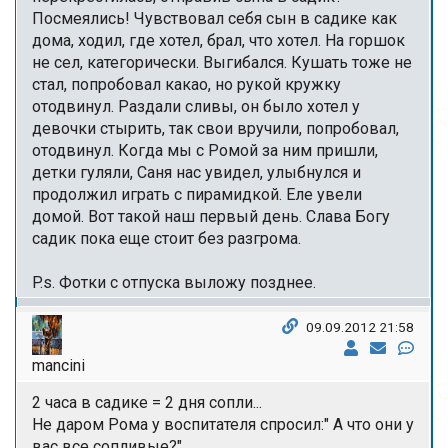
Посмеялись! Чувствовал себя сын в садике как
дома, ходил, где хотел, брал, что хотел. На горшок
не сел, категорически. Выгибался. Кушать тоже не
стал, попробовал какао, но рукой кружку
отодвинул. Раздали сливы, он было хотел у
девочки стырить, так свои вручили, попробовал,
отодвинул. Когда мы с Ромой за ним пришли,
детки гуляли, Саня нас увидел, улыбнулся и
продолжил играть с пирамидкой. Еле увели
домой. Вот такой наш первый день. Слава Богу
садик пока еще стоит без разгрома.
P.s. Фотки с отпуска выложу позднее.
09.09.2012 21:58
mancini
2 часа в садике = 2 дня сопли...
Не даром Рома у воспитателя спросил:" А что они у
вас все сопливые?"