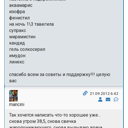
аквамарис
изофра
фенистил
на ночь 1\3 тавегила
супракс
мирамистин
кандид
гель солкосерил
имудон
линекс
спасибо всем за советы и поддержку!!! целую
вас
21.09.2012 6:42
mancini
Так хочется написать что-то хорошее уже...
снова утром 38,5, снова свечка
жаропонижающего, снова вызываю врача