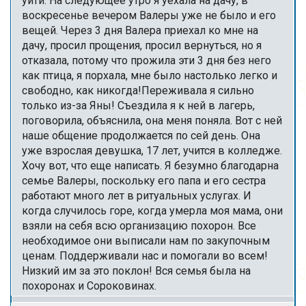
уйти. На следующее утро я уехала на дачу, в
воскресенье вечером Валеры уже не было и его
вещей. Через 3 дня Валера приехал ко мне на
дачу, просил прощения, просил вернуться, но я
отказала, потому что прожила эти 3 дня без него
как птица, я порхала, мне было настолько легко и
свободно, как никогда!Переживала я сильно
только из-за Яны! Съездила я к ней в лагерь,
поговорила, объяснила, она меня поняла. Вот с ней
наше общение продолжается по сей день. Она
уже взрослая девушка, 17 лет, учится в колледже.
Хочу вот, что еще написать. Я безумно благодарна
семье Валеры, поскольку его папа и его сестра
работают много лет в ритуальных услугах. И
когда случилось горе, когда умерла моя мама, они
взяли на себя всю организацию похорон. Все
необходимое они выписали нам по закупочным
ценам. Поддерживали нас и помогали во всем!
Низкий им за это поклон! Вся семья была на
похоронах и Сороковинах.