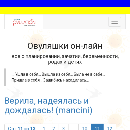
Toggle
navigat
Овуляшки он-лайн
все о планировании, зачатии, беременности,
родах и детях
... Ушла в себя... Вышла из себя... Была не в себе...
Пришла в себя... Зашибись находилась...
Верила, надеялась и
дождалась! (mancini)
(current)
Стр.
11
из
13
1
2
3
...
10
11
12