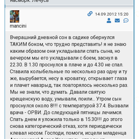
насморк. Лечусь
14.09.2012 15:20
mancini
Вчерашний дневной сон в садике обернулся
ТАКИМ боком, что трудно представить! я не знаю
каким образом они укладывали спать сына, но
вечером мы его укладывали с боем, заснул в
22.30. В 1.30 проснулся в плаче и до 4.30 не спал.
Ставила колыбельные по несколько раз одну и ту
же, вырубается, несу в кроватку, открывает глаза
и плачет навзрыд, так повторялось несколько раз.
Мы не знали, что думать. Давали святую
крещенскую воду, умывали, поили... Утром сын
проснулся около 8!!! с температурой 37.4. Вызвали
врача - ОРВИ. До следующей пятницы лечимся.
Спать днем я уложила только в 15.30!!! до этого
снова категорический отказ, хотя периодически
клевал носом. Господи, помоги, исцели младенца