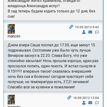
Александра! Ангел Хранитель, отведи от
младенца Александра испуг!
В сад теперь будем ходить только до 12 дня, без
сна!
15.09.2012 9:42
mancini
Днем вчера Саша поспал до 17.30, еще минут 15
подремывал. Состояние уже было чуть лучше.
Вечером заснул в 22.20. Слава Богу, что уже
спокойно засыпал! Ночь прошла хорошо, один раз
проснулся попить, один поесть. И встал сынуля в
9.15!!!!!! впервые такое! сказалась вчерашняя
ночь без сна и болезнь! сегодня чувствует себя
получше, но температура есть, 37,2! лечимся!
Спасибо все за кулачки и пожелания!
16.09.2012 12:04
mancini