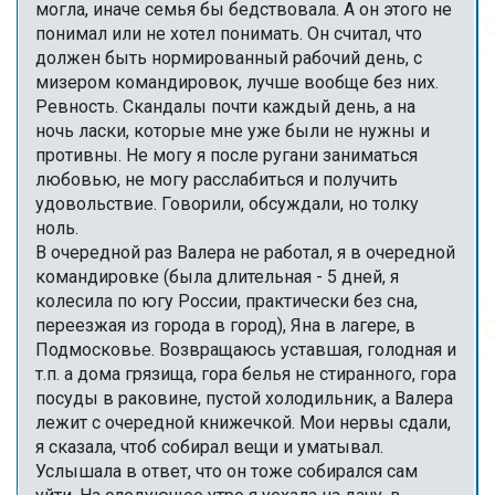
могла, иначе семья бы бедствовала. А он этого не
понимал или не хотел понимать. Он считал, что
должен быть нормированный рабочий день, с
мизером командировок, лучше вообще без них.
Ревность. Скандалы почти каждый день, а на
ночь ласки, которые мне уже были не нужны и
противны. Не могу я после ругани заниматься
любовью, не могу расслабиться и получить
удовольствие. Говорили, обсуждали, но толку
ноль.
В очередной раз Валера не работал, я в очередной
командировке (была длительная - 5 дней, я
колесила по югу России, практически без сна,
переезжая из города в город), Яна в лагере, в
Подмосковье. Возвращаюсь уставшая, голодная и
т.п. а дома грязища, гора белья не стиранного, гора
посуды в раковине, пустой холодильник, а Валера
лежит с очередной книжечкой. Мои нервы сдали,
я сказала, чтоб собирал вещи и уматывал.
Услышала в ответ, что он тоже собирался сам