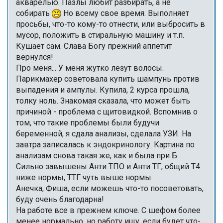
акварелью. Пазлы любит разбирать, а не
собирать
Но всему свое время. Выполняет
просьбы, что-то кому-то отнести, или выбросить в
мусор, положить в стиральную машину и т.п.
Кушает сам. Слава Богу прежний аппетит
вернулся!
Про меня... У меня жутко лезут волосы.
Парикмахер советовала купить шампунь против
выпадения и ампулы. Купила, 2 курса прошла,
толку ноль. Знакомая сказала, что может быть
причиной - проблема с щитовидкой. Вспомнив о
том, что такие проблемы были будучи
беременной, я сдала анализы, сделала УЗИ. На
завтра записалась к эндокринологу. Картина по
анализам снова такая же, как и была при Б.
Сильно завышены Анти ТПО и Анти ТГ, общий Т4
ниже нормы, ТТГ чуть выше нормы.
Анечка, Фиша, если можешь что-то посоветовать,
буду очень благодарна!
На работе все в прежнем ключе. С шефом более
менее нормально, но работу ищу, если будет что-