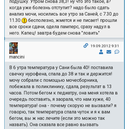
подушку. Утром снова 38,3! ну что это такое, а?
когда уже болезнь отступит? надо было сдать
анализ мочи, носились все утро за Саней, с 7.30 до
11.30
бесполезно, жмется и не писает! прошли
все сроки сдачи, одела памперс, сразу надул в
него. Капец! завтра будем снова "ловить"
19.09.2012 9:31
mancini
В 6 утра температура у Сани была 40! поставила
свечку нурофена, спала до 38 и так и держится!
мочу собрали с помощью мочесборника,
побежала в поликлинику, сдала, результат в 13
часов. Потом бегом к педиатру, она меня хотела в
очередь поставить, я заорала, что нам хуже, 40
температура! она - почему скорую не вызвали? я
говорю, так температура спала чуток и я к вам
бегом, вы ж нас лечите (если это можно так
назвать). Она сказала все равно вызвать