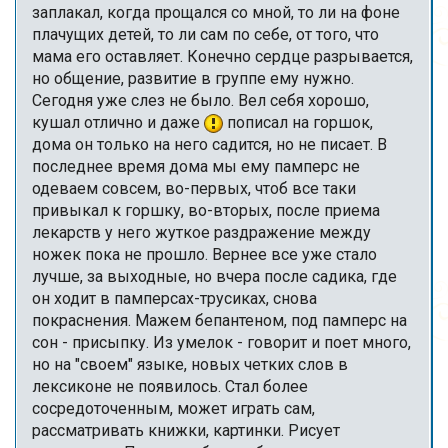
заплакал, когда прощался со мной, то ли на фоне
плачущих детей, то ли сам по себе, от того, что
мама его оставляет. Конечно сердце разрывается,
но общение, развитие в группе ему нужно.
Сегодня уже слез не было. Вел себя хорошо,
кушал отлично и даже
пописал на горшок,
дома он только на него садится, но не писает. В
последнее время дома мы ему памперс не
одеваем совсем, во-первых, чтоб все таки
привыкал к горшку, во-вторых, после приема
лекарств у него жуткое раздражение между
ножек пока не прошло. Вернее все уже стало
лучше, за выходные, но вчера после садика, где
он ходит в памперсах-трусиках, снова
покраснения. Мажем бепантеном, под памперс на
сон - присыпку. Из умелок - говорит и поет много,
но на "своем" языке, новых четких слов в
лексиконе не появилось. Стал более
сосредоточенным, может играть сам,
рассматривать книжки, картинки. Рисует