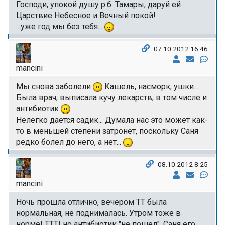
Господи, упокой душу р.б. Тамары, даруй ей
Царствие Небесное и Вечный покой!
...уже год мы без тебя...
07.10.2012 16:46
mancini
Мы снова заболели
Кашель, насморк, ушки...
Была врач, выписала кучу лекарств, в том числе и
антибиотик
Нелегко дается садик... Думала нас это может как-
то в меньшей степени затронет, поскольку Саня
редко болел до него, а нет...
08.10.2012 8:25
mancini
Ночь прошла отлично, вечером ТТ была
нормальная, не поднималась. Утром тоже в
норме! ТТТ! но антибиотик "не пошел", Саня его