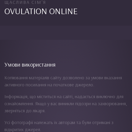
ЩАСЛИВА СІМ'Я
OVULATION ONLINE
Умови використання
Копіювання матеріалів сайту дозволено за умови вказання
активного посилання на початкове джерело.
Інформація, що міститься на сайті, надається виключно для
ознайомлення. Якщо у вас виникли підозри на захворювання,
зверніться до лікаря.
Усі фотографії належать їх авторам та були отримані з
відкритих джерел.