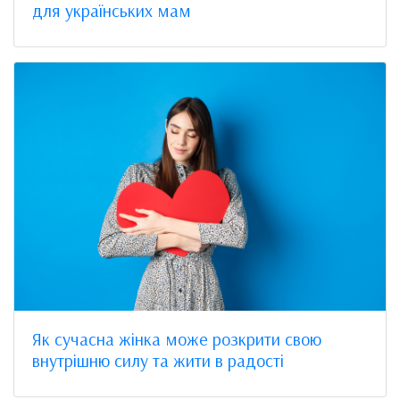
для українських мам
Як сучасна жінка може розкрити свою
внутрішню силу та жити в радості