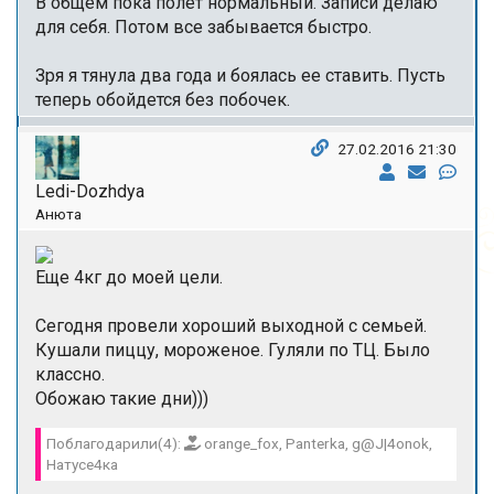
В общем пока полет нормальный. Записи делаю
для себя. Потом все забывается быстро.
Зря я тянула два года и боялась ее ставить. Пусть
теперь обойдется без побочек.
27.02.2016 21:30
Ledi-Dozhdya
Анюта
Еще 4кг до моей цели.
Сегодня провели хороший выходной с семьей.
Кушали пиццу, мороженое. Гуляли по ТЦ. Было
классно.
Обожаю такие дни)))
Поблагодарили(4):
orange_fox, Panterka, g@J|4onok,
Натусе4ка