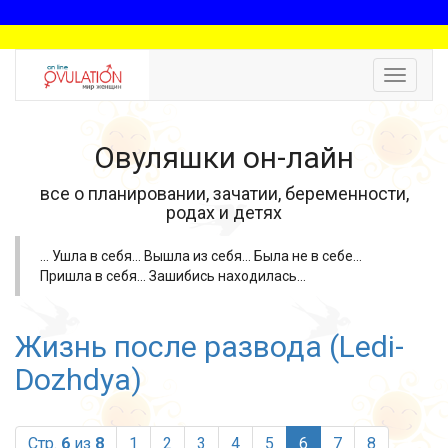
Toggle
navigat
Овуляшки он-лайн
все о планировании, зачатии, беременности,
родах и детях
... Ушла в себя... Вышла из себя... Была не в себе...
Пришла в себя... Зашибись находилась...
Жизнь после развода (Ledi-
Dozhdya)
(current)
Стр.
6
из
8
1
2
3
4
5
6
7
8