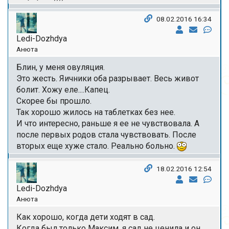
08.02.2016 16:34
Ledi-Dozhdya
Анюта
Блин, у меня овуляция.
Это жесть. Яичники оба разрывает. Весь живот
болит. Хожу еле....Капец.
Скорее бы прошло.
Так хорошо жилось на таблетках без нее.
И что интересно, раньше я ее не чувствовала. А
после первых родов стала чувствовать. После
вторых еще хуже стало. Реально больно.
18.02.2016 12:54
Ledi-Dozhdya
Анюта
Как хорошо, когда дети ходят в сад.
Когда был только Максим, я сад не ценила и он