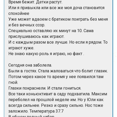
Время бежит. Детки растут.
Или я привыкла или все же моя доча становится
спокойнее
Уже может вдвоем с братиком поиграть без меня
и без вечных ссор.
Специально оставляю их минут на 10. Сама
прислушиваюсь как играют.
И с каждым разом все лучше. Но если я рядом. То
играют хуже.
Не знаю какую роль я играю, но факт .
Сегодня она заболела.
Были в гостях. Стала жаловаться что болит глазик.
Потом через какое то время у нее появился там
гной.
Глазки покраснели. И стали гониться.
Все таки коньюктивит в саду подхватила. Максим
переболел на прошлой неделе им. Но у Юли как
всегда сильнее. Резко и сразу сильно. Нос тоже
заложило. Температура 37.7
В общем полный набор.