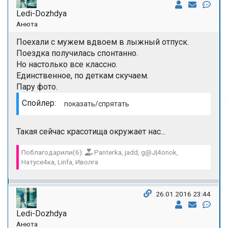
Ledi-Dozhdya
Анюта
Поехали с мужем вдвоем в лыжный отпуск.
Поездка получилась спонтанно.
Но настолько все классно.
Единственное, по деткам скучаем.
Пару фото.
Спойлер:
Такая сейчас красотища окружает нас...
Поблагодарили(6):
Panterka, jadd, g@J|4onok,
Натусе4ка, Linfa, Иволга
26.01.2016 23:44
Ledi-Dozhdya
Анюта