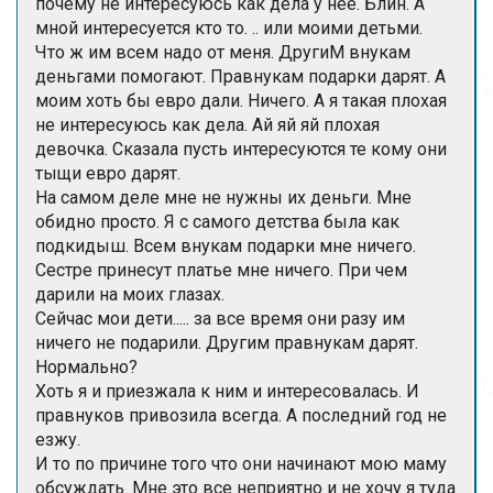
почему не интересуюсь как дела у нее. Блин. А
мной интересуется кто то. .. или моими детьми.
Что ж им всем надо от меня. ДругиМ внукам
деньгами помогают. Правнукам подарки дарят. А
моим хоть бы евро дали. Ничего. А я такая плохая
не интересуюсь как дела. Ай яй яй плохая
девочка. Сказала пусть интересуются те кому они
тыщи евро дарят.
На самом деле мне не нужны их деньги. Мне
обидно просто. Я с самого детства была как
подкидыш. Всем внукам подарки мне ничего.
Сестре принесут платье мне ничего. При чем
дарили на моих глазах.
Сейчас мои дети..... за все время они разу им
ничего не подарили. Другим правнукам дарят.
Нормально?
Хоть я и приезжала к ним и интересовалась. И
правнуков привозила всегда. А последний год не
езжу.
И то по причине того что они начинают мою маму
обсуждать. Мне это все неприятно и не хочу я туда