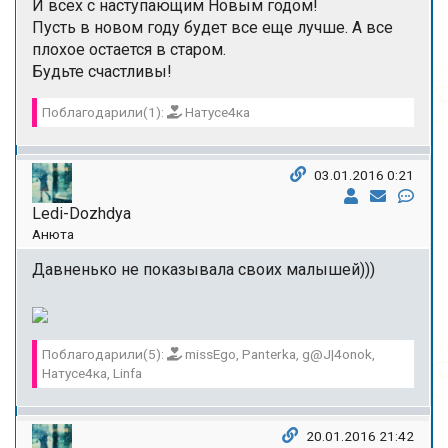
И всех с наступающим Новым годом!
Пусть в новом году будет все еще лучше. А все
плохое остается в старом.
Будьте счастливы!
Поблагодарили(1):
Натусе4ка
03.01.2016 0:21
Ledi-Dozhdya
Анюта
Давненько не показывала своих малышей)))
Поблагодарили(5):
missEgo, Panterka, g@J|4onok,
Натусе4ка, Linfa
20.01.2016 21:42