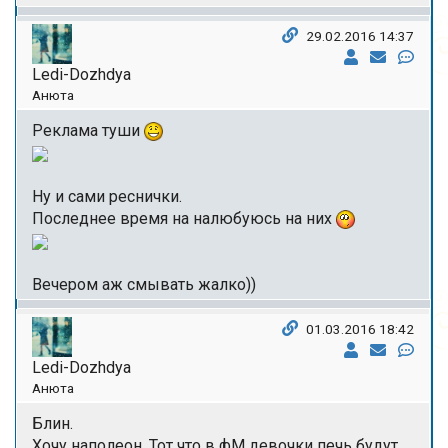
29.02.2016 14:37
Ledi-Dozhdya
Анюта
Реклама туши
Ну и сами реснички.
Последнее время на налюбуюсь на них
Вечером аж смывать жалко))
01.03.2016 18:42
Ledi-Dozhdya
Анюта
Блин.
Хочу наполеон. Тот что в фМ девочки печь будут.