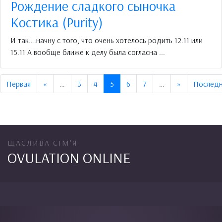
Рождение сладкого сыночка
Костика (Purity)
И так….начну с того, что очень хотелось родить 12.11 или
15.11 А вообще ближе к делу была согласна ...
Предыдущая
Следующая
Первая
«
…
3
4
5
6
7
…
»
Последн
ЩАСЛИВА СІМ'Я
OVULATION ONLINE