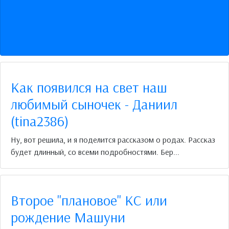
Как появился на свет наш
любимый сыночек - Даниил
(tina2386)
Ну, вот решила, и я поделится рассказом о родах. Рассказ
будет длинный, со всеми подробностями. Бер...
Второе "плановое" КС или
рождение Машуни