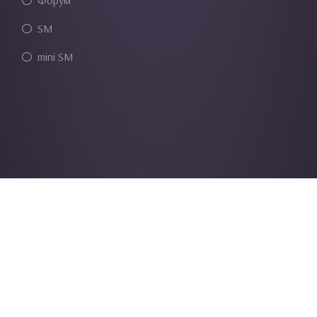
Форум
SM
mini SM