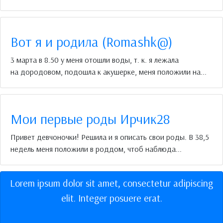
Вот я и родила (Romashk@)
3 марта в 8.50 у меня отошли воды, т. к. я лежала
на дородовом, подошла к акушерке, меня положили на...
Мои первые роды Ирчик28
Привет девчоночки! Решила и я описать свои роды. В 38,5
недель меня положили в роддом, чтоб наблюда...
Lorem ipsum dolor sit amet, consectetur adipiscing
elit. Integer posuere erat.