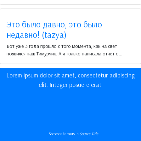
Это было давно, это было
недавно! (tazya)
Вот уже 3 года прошло с того момента, как на свет
появился наш Тимурчик. А я только написала отчет о...
Lorem ipsum dolor sit amet, consectetur adipiscing
elit. Integer posuere erat.
Someone famous in
Source Title