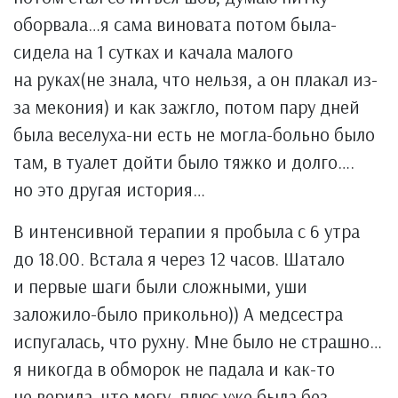
оборвала…я сама виновата потом была-
сидела на 1 сутках и качала малого
на руках(не знала, что нельзя, а он плакал из-
за мекония) и как зажгло, потом пару дней
была веселуха-ни есть не могла-больно было
там, в туалет дойти было тяжко и долго….
но это другая история…
В интенсивной терапии я пробыла с 6 утра
до 18.00. Встала я через 12 часов. Шатало
и первые шаги были сложными, уши
заложило-было прикольно)) А медсестра
испугалась, что рухну. Мне было не страшно…
я никогда в обморок не падала и как-то
не верила, что могу, плюс уже была без