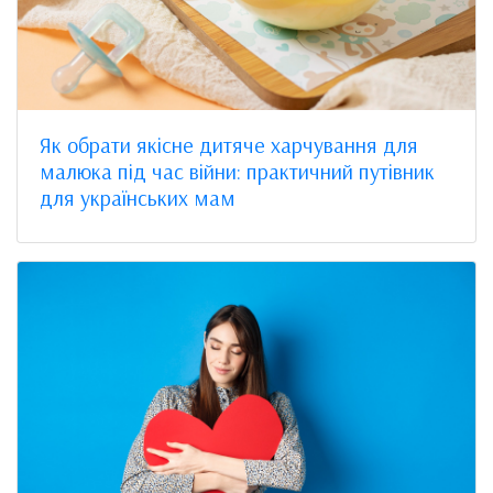
Як обрати якісне дитяче харчування для
малюка під час війни: практичний путівник
для українських мам