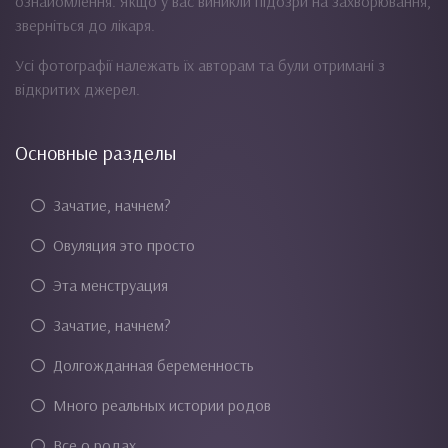
ознайомлення. Якщо у вас виникли підозри на захворювання,
зверніться до лікаря.
Усі фотографії належать їх авторам та були отримані з
відкритих джерел.
Основные разделы
Зачатие, начнем?
Овуляция это просто
Эта менструация
Зачатие, начнем?
Долгожданная беременность
Много реальных истории родов
Все о родах