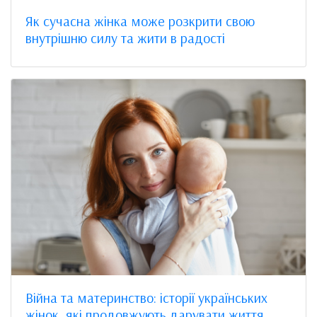
Як сучасна жінка може розкрити свою
внутрішню силу та жити в радості
Війна та материнство: історії українських
жінок, які продовжують дарувати життя