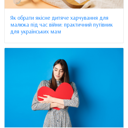
Як обрати якісне дитяче харчування для
малюка під час війни: практичний путівник
для українських мам