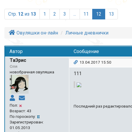
(current)
Стр.
12
из
13
1
2
3
...
11
12
13
Овуляшки он-лайн
Личные дневнички
Автор
Сообщение
ТаЭрис
13.04.2017 15:50
Оля
новобрачная овуляшка
111
Пол:
Последний раз редактировалос
Возраст: 43
По гороскопу:
Зарегистрирован:
01.05.2013