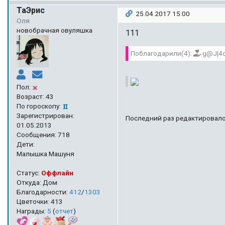
ТаЭрис
25.04.2017 15:00
Оля
новобрачная овуляшка
111
Поблагодарили(4):
g@J|4on
Пол:
Возраст: 43
По гороскопу:
Зарегистрирован:
Последний раз редактировалос
01.05.2013
Сообщения: 718
Дети:
Малышка Машуня
Статус:
Оффлайн
Откуда: Дом
Благодарности:
412
/
1303
Цветочки: 413
Награды:
5
(
отчет
)