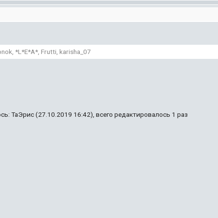
ok, *L*E*A*, Frutti, karisha_07
ь: ТаЭрис (27.10.2019 16:42), всего редактировалось 1 раз