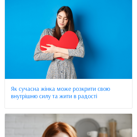
Як сучасна жінка може розкрити свою
внутрішню силу та жити в радості