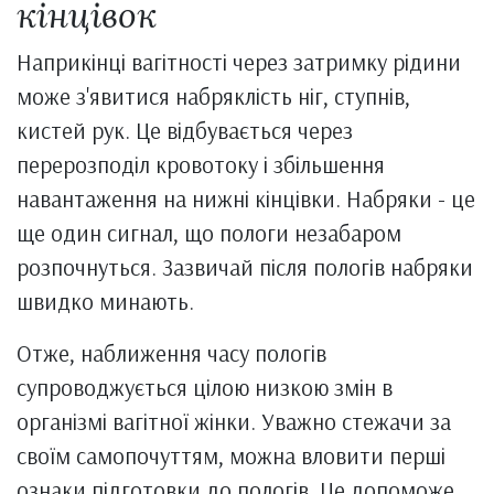
кінцівок
Наприкінці вагітності через затримку рідини
може з'явитися набряклість ніг, ступнів,
кистей рук. Це відбувається через
перерозподіл кровотоку і збільшення
навантаження на нижні кінцівки. Набряки - це
ще один сигнал, що пологи незабаром
розпочнуться. Зазвичай після пологів набряки
швидко минають.
Отже, наближення часу пологів
супроводжується цілою низкою змін в
організмі вагітної жінки. Уважно стежачи за
своїм самопочуттям, можна вловити перші
ознаки підготовки до пологів. Це допоможе