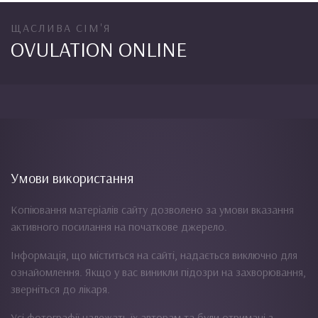
ЩАСЛИВА СІМ'Я
OVULATION ONLINE
Умови використання
Копіювання матеріалів сайту дозволено за умови вказання
активного посилання на початкове джерело.
Інформація, що міститься на сайті, надається виключно для
ознайомлення. Якщо у вас виникли підозри на захворювання,
зверніться до лікаря.
Усі фотографії належать їх авторам та були отримані з