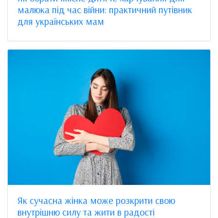
малюка під час війни: практичний путівник
для українських мам
Як сучасна жінка може розкрити свою
внутрішню силу та жити в радості