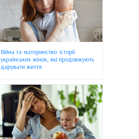
Війна та материнство: історії
українських жінок, які продовжують
дарувати життя