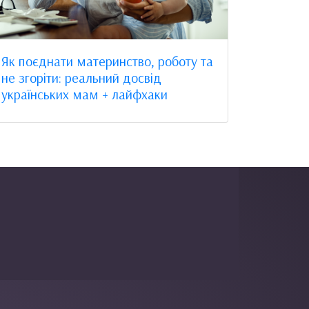
Як поєднати материнство, роботу та
не згоріти: реальний досвід
українських мам + лайфхаки