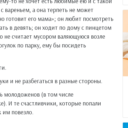
ему-то не хочет есть любимые ею и с такой
 вареньем, а она терпеть не может
но готовит его мама»; он любит посмотреть
пать в девять; он ходит по дому с пинцетом
то не считает мусором валяющуюся возле
огулок по парку, ему бы посидеть
ти.
уки и не разбегаться в разные стороны.
% молодоженов (в том числе
). И те счастливчики, которые попали
к им повезло.