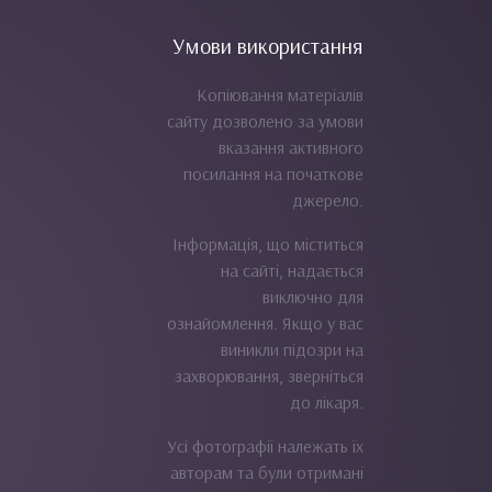
Умови використання
Копіювання матеріалів
сайту дозволено за умови
вказання активного
посилання на початкове
джерело.
Інформація, що міститься
на сайті, надається
виключно для
ознайомлення. Якщо у вас
виникли підозри на
захворювання, зверніться
до лікаря.
Усі фотографії належать їх
авторам та були отримані