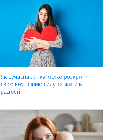
Як сучасна жінка може розкрити
свою внутрішню силу та жити в
радості