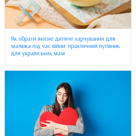
Як обрати якісне дитяче харчування для
малюка під час війни: практичний путівник
для українських мам