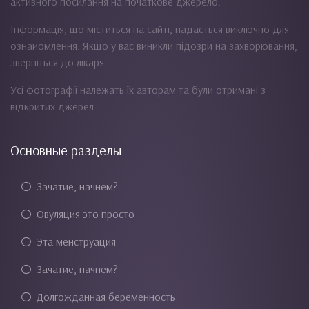
активного посилання на початкове джерело.
Інформація, що міститься на сайті, надається виключно для
ознайомлення. Якщо у вас виникли підозри на захворювання,
зверніться до лікаря.
Усі фотографії належать їх авторам та були отримані з
відкритих джерел.
Основные разделы
Зачатие, начнем?
Овуляция это просто
Эта менструация
Зачатие, начнем?
Долгожданная беременность