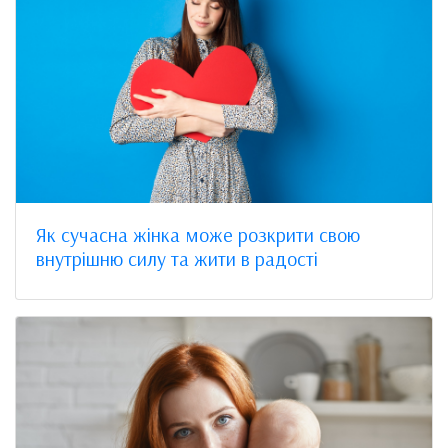
Як сучасна жінка може розкрити свою
внутрішню силу та жити в радості