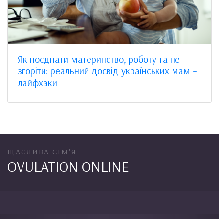
Як поєднати материнство, роботу та не
згоріти: реальний досвід українських мам +
лайфхаки
ЩАСЛИВА СІМ'Я
OVULATION ONLINE